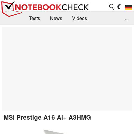
Tests
News
Videos
...
Benchmarks & Tech
Externe Tests
Kaufberatung
Deals
Suche
Jobs
Forum
MSI Prestige A16 AI+ A3HMG