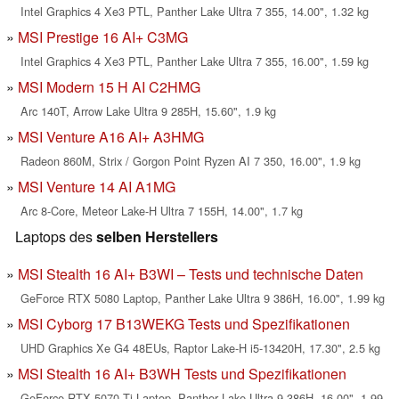
Intel Graphics 4 Xe3 PTL, Panther Lake Ultra 7 355, 14.00", 1.32 kg
MSI Prestige 16 AI+ C3MG
Intel Graphics 4 Xe3 PTL, Panther Lake Ultra 7 355, 16.00", 1.59 kg
MSI Modern 15 H AI C2HMG
Arc 140T, Arrow Lake Ultra 9 285H, 15.60", 1.9 kg
MSI Venture A16 AI+ A3HMG
Radeon 860M, Strix / Gorgon Point Ryzen AI 7 350, 16.00", 1.9 kg
MSI Venture 14 AI A1MG
Arc 8-Core, Meteor Lake-H Ultra 7 155H, 14.00", 1.7 kg
Laptops des
selben Herstellers
MSI Stealth 16 AI+ B3WI – Tests und technische Daten
GeForce RTX 5080 Laptop, Panther Lake Ultra 9 386H, 16.00", 1.99 kg
MSI Cyborg 17 B13WEKG Tests und Spezifikationen
UHD Graphics Xe G4 48EUs, Raptor Lake-H i5-13420H, 17.30", 2.5 kg
MSI Stealth 16 AI+ B3WH Tests und Spezifikationen
GeForce RTX 5070 Ti Laptop, Panther Lake Ultra 9 386H, 16.00", 1.99