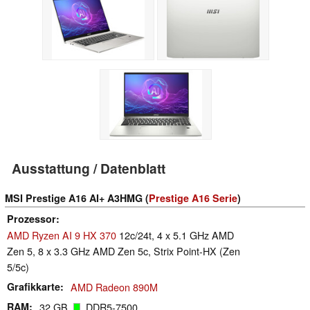
Ausstattung / Datenblatt
MSI Prestige A16 AI+ A3HMG (
Prestige A16 Serie
)
Prozessor
AMD Ryzen AI 9 HX 370
12c/24t, 4 x 5.1 GHz AMD
Zen 5, 8 x 3.3 GHz AMD Zen 5c, Strix Point-HX (Zen
5/5c)
Grafikkarte
AMD Radeon 890M
RAM
32 GB
, DDR5-7500