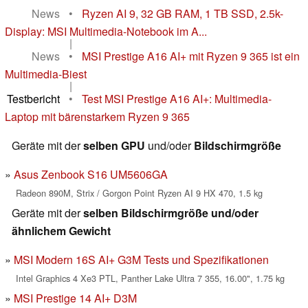
News
•
Ryzen AI 9, 32 GB RAM, 1 TB SSD, 2.5k-
Display: MSI Multimedia-Notebook im A...
|
News
•
MSI Prestige A16 AI+ mit Ryzen 9 365 ist ein
Multimedia-Biest
|
Testbericht
•
Test MSI Prestige A16 AI+: Multimedia-
Laptop mit bärenstarkem Ryzen 9 365
Geräte mit der
selben GPU
und/oder
Bildschirmgröße
Asus Zenbook S16 UM5606GA
Radeon 890M, Strix / Gorgon Point Ryzen AI 9 HX 470, 1.5 kg
Geräte mit der
selben Bildschirmgröße und/oder
ähnlichem Gewicht
MSI Modern 16S AI+ G3M Tests und Spezifikationen
Intel Graphics 4 Xe3 PTL, Panther Lake Ultra 7 355, 16.00", 1.75 kg
MSI Prestige 14 AI+ D3M