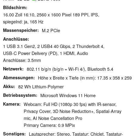
Bildschirm
16.00 Zoll 16:10, 2560 x 1600 Pixel 189 PPI, IPS,
spiegelnd: ja, 165 Hz
Massenspeicher
M.2 PCIe
Anschlüsse
1 USB 3.1 Gen2, 2 USB4 40 Gbps, 2 Thunderbolt 4,
USB-C Power Delivery (PD), 1 HDMI, Audio
Anschlüsse: 3.5mm
Netzwerk
802.11 b/g/n (b/g/n = Wi-Fi 4/), Bluetooth 5.4
Abmessungen
Höhe x Breite x Tiefe (in mm): 17.35 x 358 x 259
Akku
82 Wh Lithium-Polymer
Betriebssystem
Microsoft Windows 11 Home
Kamera
Webcam: Full HD (1080p 30 fps) with IR-sensor,
Privacy Cover, 3D Noise Reduction+, Spatial-Array
mic, AI Noise Cancellation Pro
Primary Camera: 0.9 MPix
Sonstiges
Lautsprecher: Stereo, Tastatur: Chiclet, Tastatur-