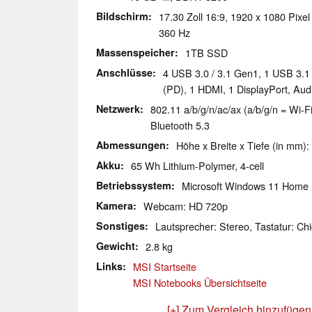
Bildschirm
17.30 Zoll 16:9, 1920 x 1080 Pixel
360 Hz
Massenspeicher
1TB SSD
Anschlüsse
4 USB 3.0 / 3.1 Gen1, 1 USB 3.
(PD), 1 HDMI, 1 DisplayPort, Au
Netzwerk
802.11 a/b/g/n/ac/ax (a/b/g/n = Wi-Fi
Bluetooth 5.3
Abmessungen
Höhe x Breite x Tiefe (in mm):
Akku
65 Wh Lithium-Polymer, 4-cell
Betriebssystem
Microsoft Windows 11 Home
Kamera
Webcam: HD 720p
Sonstiges
Lautsprecher: Stereo, Tastatur: Chi
Gewicht
2.8 kg
Links
MSI Startseite
MSI Notebooks Übersichtseite
[+] Zum Vergleich hinzufügen