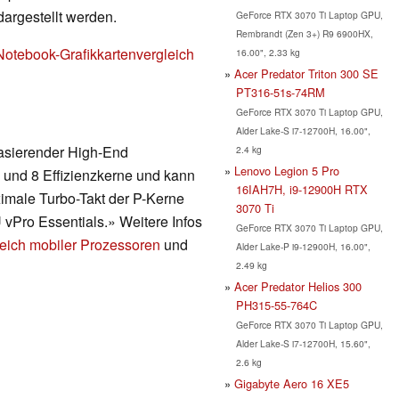
dargestellt werden.
GeForce RTX 3070 Ti Laptop GPU,
Rembrandt (Zen 3+) R9 6900HX,
Notebook-Grafikkartenvergleich
16.00", 2.33 kg
Acer Predator Triton 300 SE
PT316-51s-74RM
GeForce RTX 3070 Ti Laptop GPU,
Alder Lake-S i7-12700H, 16.00",
basierender High-End
2.4 kg
Lenovo Legion 5 Pro
 und 8 Effizienzkerne und kann
16IAH7H, i9-12900H RTX
ximale Turbo-Takt der P-Kerne
3070 Ti
 vPro Essentials.» Weitere Infos
GeForce RTX 3070 Ti Laptop GPU,
eich mobiler Prozessoren
und
Alder Lake-P i9-12900H, 16.00",
2.49 kg
Acer Predator Helios 300
PH315-55-764C
GeForce RTX 3070 Ti Laptop GPU,
Alder Lake-S i7-12700H, 15.60",
2.6 kg
Gigabyte Aero 16 XE5