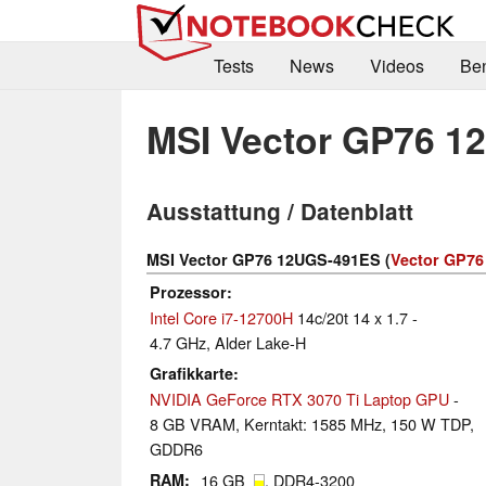
Tests
News
Videos
Be
MSI Vector GP76 1
Ausstattung / Datenblatt
MSI Vector GP76 12UGS-491ES (
Vector GP76
Prozessor
Intel Core i7-12700H
14c/20t 14 x 1.7 -
4.7 GHz, Alder Lake-H
Grafikkarte
NVIDIA GeForce RTX 3070 Ti Laptop GPU
-
8 GB VRAM, Kerntakt: 1585 MHz, 150 W TDP,
GDDR6
RAM
16 GB
, DDR4-3200