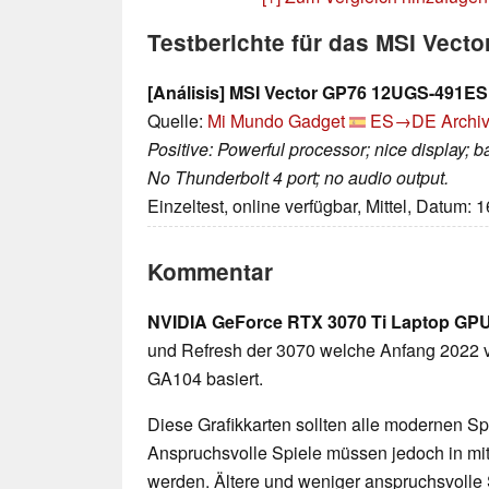
Testberichte für das MSI Vec
[Análisis] MSI Vector GP76 12UGS-491ES:
Quelle:
Mi Mundo Gadget
ES→DE
Archiv
Positive: Powerful processor; nice display; b
No Thunderbolt 4 port; no audio output.
Einzeltest, online verfügbar, Mittel, Datum: 
Kommentar
NVIDIA GeForce RTX 3070 Ti Laptop GP
und Refresh der 3070 welche Anfang 2022 v
GA104 basiert.
Diese Grafikkarten sollten alle modernen Spi
Anspruchsvolle Spiele müssen jedoch in mittl
werden. Ältere und weniger anspruchsvolle 