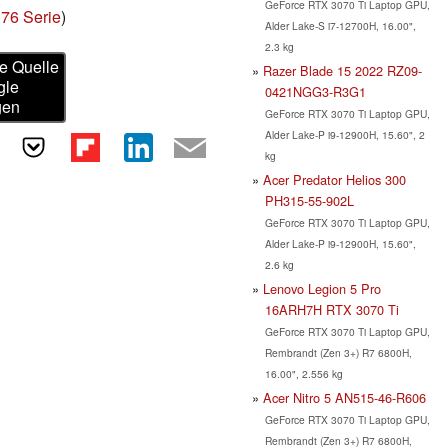
GeForce RTX 3070 Ti Laptop GPU,
76 Serie
)
Alder Lake-S i7-12700H, 16.00",
2.3 kg
e Quelle
Razer Blade 15 2022 RZ09-
gle
0421NGG3-R3G1
gen
GeForce RTX 3070 Ti Laptop GPU,
Alder Lake-P i9-12900H, 15.60", 2
kg
Acer Predator Helios 300
PH315-55-902L
GeForce RTX 3070 Ti Laptop GPU,
Alder Lake-P i9-12900H, 15.60",
2.6 kg
Lenovo Legion 5 Pro
16ARH7H RTX 3070 Ti
GeForce RTX 3070 Ti Laptop GPU,
Rembrandt (Zen 3+) R7 6800H,
16.00", 2.556 kg
Acer Nitro 5 AN515-46-R606
GeForce RTX 3070 Ti Laptop GPU,
Rembrandt (Zen 3+) R7 6800H,