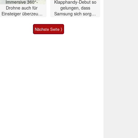
Immersive 360°-
Klapphandy-Debut so
Drohne auch für
gelungen, dass
Einsteiger überzeugt
Samsung sich sorgen
mit Einschränkungen
muss? – Razr Fold
Smartphone im Test
Nächste Seite ⟩