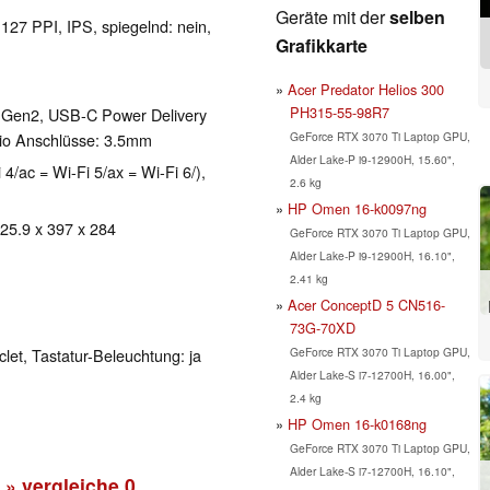
Geräte mit der
selben
 127 PPI, IPS, spiegelnd: nein,
Grafikkarte
Acer Predator Helios 300
PH315-55-98R7
1 Gen2, USB-C Power Delivery
GeForce RTX 3070 Ti Laptop GPU,
dio Anschlüsse: 3.5mm
Alder Lake-P i9-12900H, 15.60",
 4/ac = Wi-Fi 5/ax = Wi-Fi 6/),
2.6 kg
HP Omen 16-k0097ng
 25.9 x 397 x 284
GeForce RTX 3070 Ti Laptop GPU,
Alder Lake-P i9-12900H, 16.10",
2.41 kg
Acer ConceptD 5 CN516-
73G-70XD
GeForce RTX 3070 Ti Laptop GPU,
clet, Tastatur-Beleuchtung: ja
Alder Lake-S i7-12700H, 16.00",
2.4 kg
HP Omen 16-k0168ng
GeForce RTX 3070 Ti Laptop GPU,
Alder Lake-S i7-12700H, 16.10",
» vergleiche
0