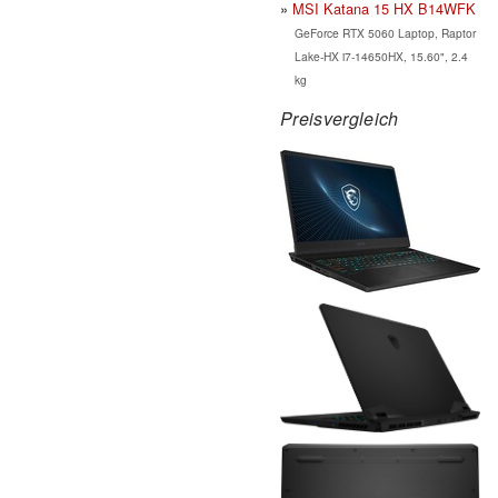
MSI Katana 15 HX B14WFK
GeForce RTX 5060 Laptop, Raptor
Lake-HX i7-14650HX, 15.60", 2.4
kg
Preisvergleich