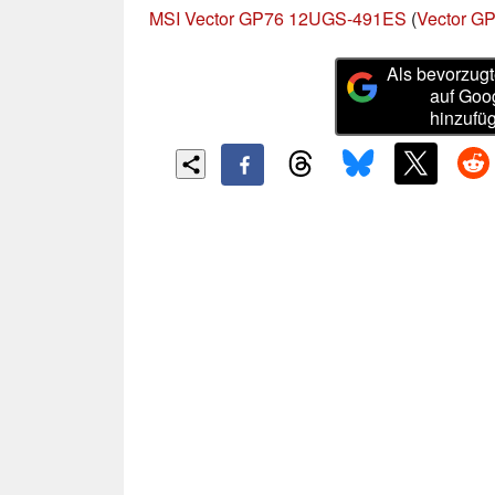
MSI Vector GP76 12UGS-491ES
(
Vector GP
Als bevorzugt
auf Goo
hinzufü