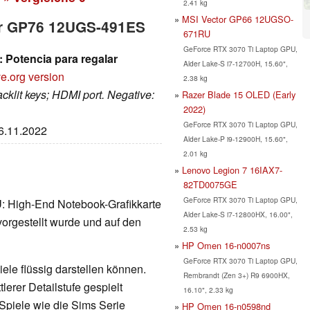
2.41 kg
MSI Vector GP66 12UGSO-
tor GP76 12UGS-491ES
671RU
GeForce RTX 3070 Ti Laptop GPU,
 Potencia para regalar
Alder Lake-S i7-12700H, 15.60",
e.org version
2.38 kg
acklit keys; HDMI port. Negative:
Razer Blade 15 OLED (Early
2022)
GeForce RTX 3070 Ti Laptop GPU,
16.11.2022
Alder Lake-P i9-12900H, 15.60",
2.01 kg
Lenovo Legion 7 16IAX7-
82TD0075GE
GeForce RTX 3070 Ti Laptop GPU,
U
: High-End Notebook-Grafikkarte
Alder Lake-S i7-12800HX, 16.00",
orgestellt wurde und auf den
2.53 kg
HP Omen 16-n0007ns
GeForce RTX 3070 Ti Laptop GPU,
ele flüssig darstellen können.
Rembrandt (Zen 3+) R9 6900HX,
erer Detailstufe gespielt
16.10", 2.33 kg
Spiele wie die Sims Serie
HP Omen 16-n0598nd