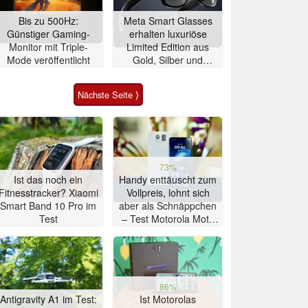
Bis zu 500Hz:
Meta Smart Glasses
Günstiger Gaming-
erhalten luxuriöse
Monitor mit Triple-
Limited Edition aus
Mode veröffentlicht
Gold, Silber und
Alligator-Leder
Nächste Seite ⟩
73%
Ist das noch ein
Handy enttäuscht zum
Fitnesstracker? Xiaomi
Vollpreis, lohnt sich
Smart Band 10 Pro im
aber als Schnäppchen
Test
– Test Motorola Moto
G47 Smartphone
86%
Antigravity A1 im Test:
Ist Motorolas