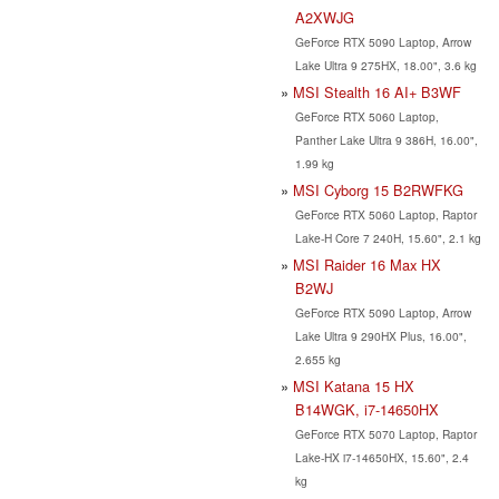
A2XWJG
GeForce RTX 5090 Laptop, Arrow
Lake Ultra 9 275HX, 18.00", 3.6 kg
MSI Stealth 16 AI+ B3WF
GeForce RTX 5060 Laptop,
Panther Lake Ultra 9 386H, 16.00",
1.99 kg
MSI Cyborg 15 B2RWFKG
GeForce RTX 5060 Laptop, Raptor
Lake-H Core 7 240H, 15.60", 2.1 kg
MSI Raider 16 Max HX
B2WJ
GeForce RTX 5090 Laptop, Arrow
Lake Ultra 9 290HX Plus, 16.00",
2.655 kg
MSI Katana 15 HX
B14WGK, i7-14650HX
GeForce RTX 5070 Laptop, Raptor
Lake-HX i7-14650HX, 15.60", 2.4
kg