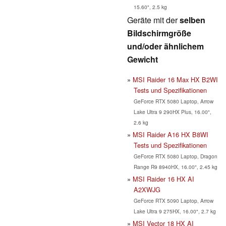
15.60", 2.5 kg
Geräte mit der
selben
Bildschirmgröße
und/oder ähnlichem
Gewicht
MSI Raider 16 Max HX B2WI
Tests und Spezifikationen
GeForce RTX 5080 Laptop, Arrow
Lake Ultra 9 290HX Plus, 16.00",
2.6 kg
MSI Raider A16 HX B8WI
Tests und Spezifikationen
GeForce RTX 5080 Laptop, Dragon
Range R9 8940HX, 16.00", 2.45 kg
MSI Raider 16 HX AI
A2XWJG
GeForce RTX 5090 Laptop, Arrow
Lake Ultra 9 275HX, 16.00", 2.7 kg
MSI Vector 18 HX AI