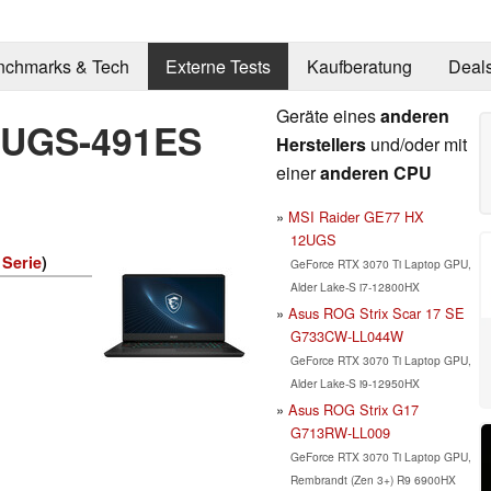
nchmarks & Tech
Externe Tests
Kaufberatung
Deal
Geräte eines
anderen
2UGS-491ES
Herstellers
und/oder mit
einer
anderen CPU
MSI Raider GE77 HX
12UGS
 Serie
)
GeForce RTX 3070 Ti Laptop GPU,
Alder Lake-S i7-12800HX
Asus ROG Strix Scar 17 SE
G733CW-LL044W
GeForce RTX 3070 Ti Laptop GPU,
Alder Lake-S i9-12950HX
Asus ROG Strix G17
G713RW-LL009
GeForce RTX 3070 Ti Laptop GPU,
Rembrandt (Zen 3+) R9 6900HX