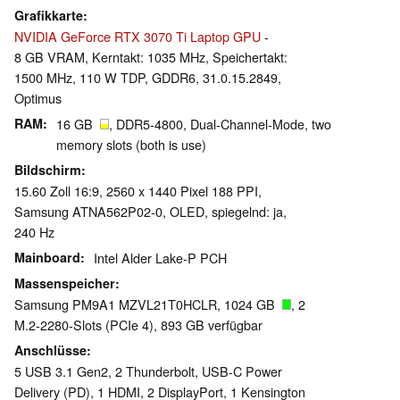
Grafikkarte
NVIDIA GeForce RTX 3070 Ti Laptop GPU
-
8 GB VRAM, Kerntakt: 1035 MHz, Speichertakt:
1500 MHz, 110 W TDP, GDDR6, 31.0.15.2849,
Optimus
RAM
16 GB
, DDR5-4800, Dual-Channel-Mode, two
memory slots (both is use)
Bildschirm
15.60 Zoll 16:9, 2560 x 1440 Pixel 188 PPI,
Samsung ATNA562P02-0, OLED, spiegelnd: ja,
240 Hz
Mainboard
Intel Alder Lake-P PCH
Massenspeicher
Samsung PM9A1 MZVL21T0HCLR, 1024 GB
, 2
M.2-2280-Slots (PCIe 4), 893 GB verfügbar
Anschlüsse
5 USB 3.1 Gen2, 2 Thunderbolt, USB-C Power
Delivery (PD), 1 HDMI, 2 DisplayPort, 1 Kensington