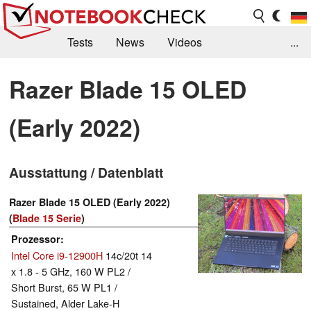
Tests
News
Videos
...
Benchmarks & Tech
Externe Tests
Razer Blade 15 OLED
Kaufberatung
Deals
Suche
Jobs
(Early 2022)
Forum
Ausstattung / Datenblatt
Razer Blade 15 OLED (Early 2022)
(
Blade 15 Serie
)
Prozessor
Intel Core i9-12900H
14c/20t 14
x 1.8 - 5 GHz, 160 W PL2 /
Short Burst, 65 W PL1 /
Sustained, Alder Lake-H