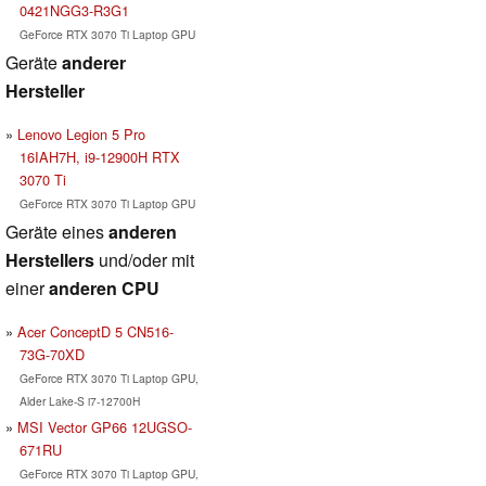
0421NGG3-R3G1
GeForce RTX 3070 Ti Laptop GPU
Geräte
anderer
Hersteller
Lenovo Legion 5 Pro
16IAH7H, i9-12900H RTX
3070 Ti
GeForce RTX 3070 Ti Laptop GPU
Geräte eines
anderen
Herstellers
und/oder mit
einer
anderen CPU
Acer ConceptD 5 CN516-
73G-70XD
GeForce RTX 3070 Ti Laptop GPU,
Alder Lake-S i7-12700H
MSI Vector GP66 12UGSO-
671RU
GeForce RTX 3070 Ti Laptop GPU,