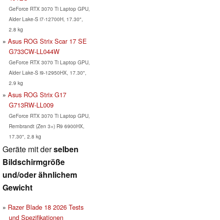
GeForce RTX 3070 Ti Laptop GPU,
Alder Lake-S i7-12700H, 17.30",
2.8 kg
Asus ROG Strix Scar 17 SE
G733CW-LL044W
GeForce RTX 3070 Ti Laptop GPU,
Alder Lake-S i9-12950HX, 17.30",
2.9 kg
Asus ROG Strix G17
G713RW-LL009
GeForce RTX 3070 Ti Laptop GPU,
Rembrandt (Zen 3+) R9 6900HX,
17.30", 2.8 kg
Geräte mit der
selben
Bildschirmgröße
und/oder ähnlichem
Gewicht
Razer Blade 18 2026 Tests
und Spezifikationen