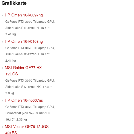
Grafikkarte
HP Omen 16-k0097ng
GeForce RTX 3070 Ti Laptop GPU,
Alder Lake-P i9-12900H, 16.10",
2.41 kg
HP Omen 16-k0168ng
GeForce RTX 3070 Ti Laptop GPU,
Alder Lake-S i7-12700H, 16.10",
2.41 kg
MSI Raider GE77 HX
12UGS
GeForce RTX 3070 Ti Laptop GPU,
Alder Lake-S i7-12800HX, 17.30",
2.9 kg
HP Omen 16-n0007ns
GeForce RTX 3070 Ti Laptop GPU,
Rembrandt (Zen 3+) R9 6900HX,
16.10", 2.33 kg
MSI Vector GP76 12UGS-
491ES