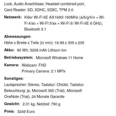
Lock, Audio Anschlüsse: Headset combined port,
Card Reader: SD, SDHC, SDXC, TPM 2.0
Netzwerk
Killer Wi-Fi 6E AX1690i 160MHz (a/b/g/h/n = Wi-
Fi 4/ac = Wi-Fi 5/ax = Wi-Fi 6/ Wi-Fi 6E 6 GHz),
Bluetooth 5.1
Abmessungen
Höhe x Breite x Tiefe (in mm): 16.99 x 355 x 235
Akku
80 Wh, 5209 mAh Lithium-Ion
Betriebssystem
Microsoft Windows 11 Home
Kamera
Webcam: FHD
Primary Camera: 2.1 MPix
Sonstiges
Lautsprecher: Stereo, Tastatur: Chiclet, Tastatur-
Beleuchtung: ja, Microsoft 365 (Trial), Microsoft
OneNote (Trial), 24 Monate Garantie
Gewicht
2.01 kg, Netzteil: 790 g
Preis
3249 Euro