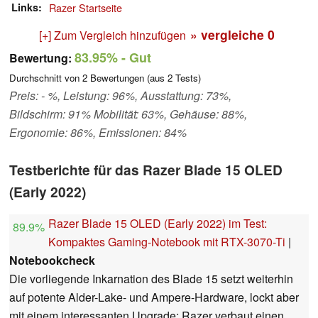
Links
Razer Startseite
» vergleiche
0
[+] Zum Vergleich hinzufügen
83.95%
- Gut
Bewertung:
Durchschnitt von
2
Bewertungen (aus
2
Tests)
Preis: - %, Leistung: 96%, Ausstattung: 73%,
Bildschirm: 91% Mobilität: 63%, Gehäuse: 88%,
Ergonomie: 86%, Emissionen: 84%
Testberichte für das Razer Blade 15 OLED
(Early 2022)
Razer Blade 15 OLED (Early 2022) im Test:
89.9%
Kompaktes Gaming-Notebook mit RTX-3070-Ti
|
Notebookcheck
Die vorliegende Inkarnation des Blade 15 setzt weiterhin
auf potente Alder-Lake- und Ampere-Hardware, lockt aber
mit einem interessanten Upgrade: Razer verbaut einen