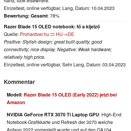
hand, look elsewhere.
Einzeltest, online verfügbar, Lang, Datum: 10.04.2023
Bewertung:
Gesamt
: 78%
Razer Blade 15 OLED notebook: fő a kijelző
Quelle:
Prohardver.hu
HU→DE
Positive: Stylish design; great built quality; good
connectivity; nice display. Negative: Weak hardware;
relatively high price.
Einzeltest, online verfügbar, Sehr Lang, Datum: 03.04.2023
Kommentar
Modell
:
Razer Blade 15 OLED (Early 2022) jetzt bei
Amazon
NVIDIA GeForce RTX 3070 Ti Laptop GPU
: High-End
Notebook-Grafikkarte und Refresh der 3070 welche
Anfang 2022 vorgestellt wurde und auf den GA104