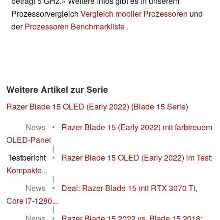
beträgt 5 GHz.» Weitere Infos gibt es in unserem
Prozessorvergleich
Vergleich mobiler Prozessoren
und
der
Prozessoren Benchmarkliste
.
Weitere Artikel zur Serie
Razer Blade 15 OLED (Early 2022)
(
Blade 15 Serie
)
News
•
Razer Blade 15 (Early 2022) mit farbtreuem
OLED-Panel
|
Testbericht
•
Razer Blade 15 OLED (Early 2022) im Test:
Kompakte...
|
News
•
Deal: Razer Blade 15 mit RTX 3070 Ti,
Core i7-1280...
|
News
•
Razer Blade 15 2022 vs. Blade 15 2018: