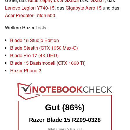
GS66, das
Asus Zephyrus S GX502
bzw.
GX531
, das
Lenovo Legion Y740-15
, das
Gigabyte Aero 15
und das
Acer Predator Triton 500
.
Weitere Razer-Tests:
Blade 15 Studio Edition
Blade Stealth (GTX 1650 Max-Q)
Blade Pro 17 (4K UHD)
Blade 15 Basismodell (GTX 1660 Ti)
Razer Phone 2
Gut (86%)
Razer Blade 15 RZ09-0328
Intel Core i7-10750H