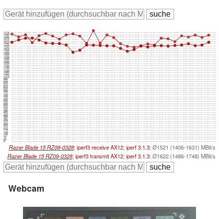
1715
1680
1645
1610
1575
1540
1505
1470
1435
1400
1365
1330
1295
1260
1225
1190
1155
1120
1085
1050
1015
980
945
910
875
840
805
770
735
700
665
630
595
560
525
490
455
420
385
350
315
280
245
210
175
140
105
70
35
0
Razer Blade 15 RZ09-0328
; iperf3 receive AX12; iperf 3.1.3:
Ø1521 (1406-1631) MBit/s
Razer Blade 15 RZ09-0328
; iperf3 transmit AX12; iperf 3.1.3:
Ø1622 (1486-1748) MBit/s
Webcam