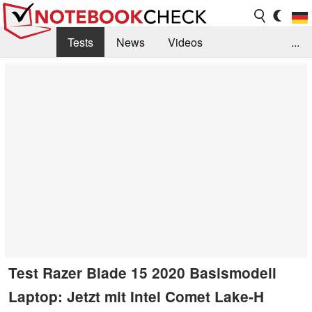
Tests
News
Videos
...
Benchmarks & Tech
Externe Tests
Kaufberatung
Deals
Suche
Jobs
Forum
Test Razer Blade 15 2020 Basismodell
Laptop: Jetzt mit Intel Comet Lake-H