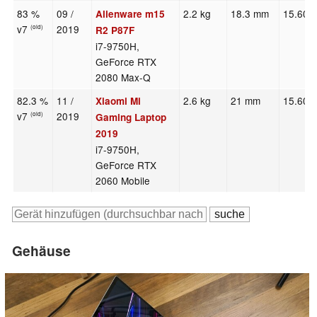
83 %
09 /
2.2 kg
18.3 mm
15.60"
Alienware m15
v7
2019
(old)
R2 P87F
i7-9750H,
GeForce RTX
2080 Max-Q
82.3 %
11 /
2.6 kg
21 mm
15.60"
Xiaomi Mi
v7
2019
(old)
Gaming Laptop
2019
i7-9750H,
GeForce RTX
2060 Mobile
Gehäuse