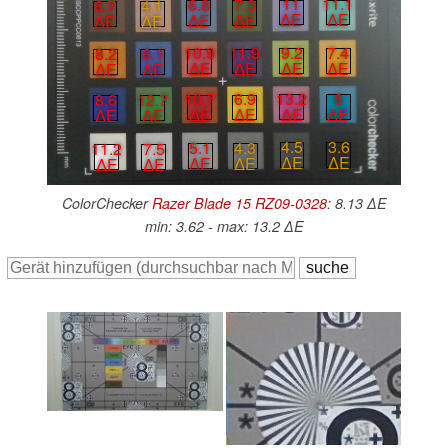
11
11.1
6.8
7.3
6.7
4.1
∆E
∆E
∆E
∆E
∆E
∆E
9.2
7.4
10.9
11.9
8.2
6.1
∆E
∆E
∆E
∆E
∆E
∆E
13.2
6
10.7
6.9
8.6
12.7
∆E
∆E
∆E
∆E
∆E
∆E
4.5
3.6
5.1
4.3
11.2
7.5
∆E
∆E
∆E
∆E
∆E
∆E
ColorChecker
Razer Blade 15 RZ09-0328
: 8.13 ∆E
min: 3.62 - max: 13.2 ∆E