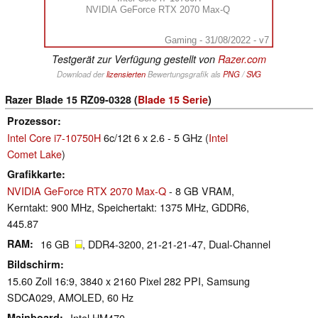
NVIDIA GeForce RTX 2070 Max-Q
Gaming - 31/08/2022 - v7
Testgerät zur Verfügung gestellt von
Razer.com
Download der
lizensierten
Bewertungsgrafik als
PNG
/
SVG
Razer Blade 15 RZ09-0328 (
Blade 15 Serie
)
Prozessor
Intel Core i7-10750H
6c/12t 6 x 2.6 - 5 GHz (
Intel
Comet Lake
)
Grafikkarte
NVIDIA GeForce RTX 2070 Max-Q
- 8 GB VRAM,
Kerntakt: 900 MHz, Speichertakt: 1375 MHz, GDDR6,
445.87
RAM
16 GB
, DDR4-3200, 21-21-21-47, Dual-Channel
Bildschirm
15.60 Zoll 16:9, 3840 x 2160 Pixel 282 PPI, Samsung
SDCA029, AMOLED, 60 Hz
Mainboard
Intel HM470