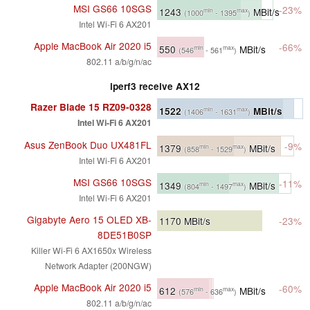
MSI GS66 10SGS
-23%
1243
MBit/s
min
max
(1000
- 1395
)
Intel Wi-Fi 6 AX201
Apple MacBook Air 2020 i5
-66%
550
MBit/s
min
max
(546
- 561
)
802.11 a/b/g/n/ac
iperf3 receive AX12
Razer Blade 15 RZ09-0328
1522
MBit/s
min
max
(1406
- 1631
)
Intel Wi-Fi 6 AX201
Asus ZenBook Duo UX481FL
-9%
1379
MBit/s
min
max
(858
- 1529
)
Intel Wi-Fi 6 AX201
MSI GS66 10SGS
-11%
1349
MBit/s
min
max
(804
- 1497
)
Intel Wi-Fi 6 AX201
Gigabyte Aero 15 OLED XB-
1170
MBit/s
-23%
8DE51B0SP
Killer Wi-Fi 6 AX1650x Wireless
Network Adapter (200NGW)
Apple MacBook Air 2020 i5
-60%
612
MBit/s
min
max
(576
- 636
)
802.11 a/b/g/n/ac