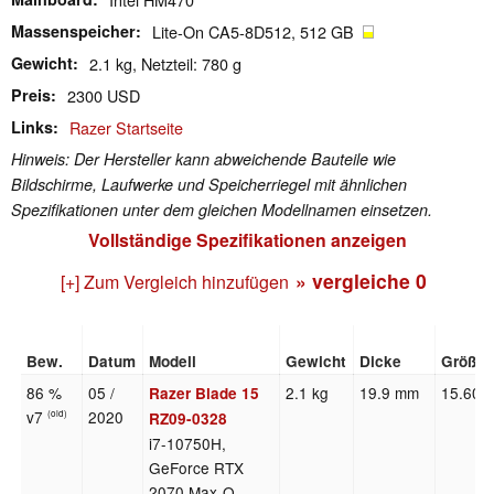
Massenspeicher
Lite-On CA5-8D512, 512 GB
Gewicht
2.1 kg, Netzteil: 780 g
Preis
2300 USD
Links
Razer Startseite
Hinweis: Der Hersteller kann abweichende Bauteile wie
Bildschirme, Laufwerke und Speicherriegel mit ähnlichen
Spezifikationen unter dem gleichen Modellnamen einsetzen.
Vollständige Spezifikationen anzeigen
» vergleiche
0
[+] Zum Vergleich hinzufügen
Bew.
Datum
Modell
Gewicht
Dicke
Größe
86 %
05 /
2.1 kg
19.9 mm
15.60"
Razer Blade 15
v7
2020
(old)
RZ09-0328
i7-10750H,
GeForce RTX
2070 Max-Q