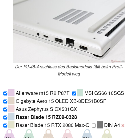
Der RJ-45-Anschluss des Basismodells fällt beim Profi-
Modell weg
Alienware m15 R2 P87F
MSI GS66 10SGS
Gigabyte Aero 15 OLED XB-8DE51B0SP
Asus Zephyrus S GX531GX
Razer Blade 15 RZ09-0328
Razer Blade 15 RTX 2080 Max-Q
DIN A4
❌