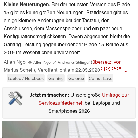
Kleine Neuerungen.
Bei der neuesten Version des Blade
15 gibt es keine großen Neuerungen. Stattdessen gibt es
einige kleinere Änderungen bei der Tastatur, den
Anschlüssen, dem Massenspeicher und ein paar neue
Konfigurationsmöglichkeiten. Davon abgesehen bleibt die
Gaming-Leistung gegenüber der der Blade-15-Reihe aus
2019 im Wesentlichen unverändert.
Allen Ngo
(
übersetzt von
,
👁
Allen Ngo
,
✓
Andrea Grüblinger
Marius Schell),
Veröffentlicht am
22.05.2020
🇺🇸
🇮🇹
...
Laptop / Notebook
Gaming
Geforce
Comet Lake
Jetzt mitmachen:
Unsere große
Umfrage zur
Servicezufriedenheit
bei Laptops und
Smartphones 2026