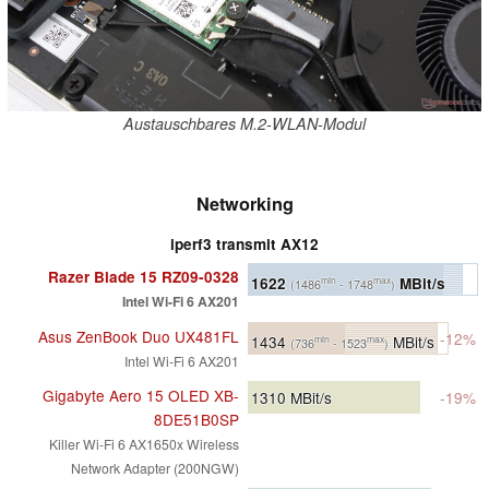
Austauschbares M.2-WLAN-Modul
Networking
iperf3 transmit AX12
Razer Blade 15 RZ09-0328
1622
MBit/s
min
max
(1486
- 1748
)
Intel Wi-Fi 6 AX201
Asus ZenBook Duo UX481FL
-12%
1434
MBit/s
min
max
(736
- 1523
)
Intel Wi-Fi 6 AX201
Gigabyte Aero 15 OLED XB-
1310
MBit/s
-19%
8DE51B0SP
Killer Wi-Fi 6 AX1650x Wireless
Network Adapter (200NGW)