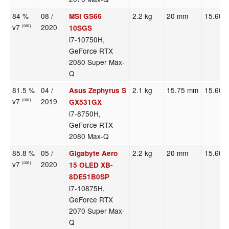
84 %
08 /
2.2 kg
20 mm
15.60"
MSI GS66
v7
2020
(old)
10SGS
i7-10750H,
GeForce RTX
2080 Super Max-
Q
81.5 %
04 /
2.1 kg
15.75 mm
15.60"
Asus Zephyrus S
v7
2019
(old)
GX531GX
i7-8750H,
GeForce RTX
2080 Max-Q
85.8 %
05 /
2.2 kg
20 mm
15.60"
Gigabyte Aero
v7
2020
(old)
15 OLED XB-
8DE51B0SP
i7-10875H,
GeForce RTX
2070 Super Max-
Q