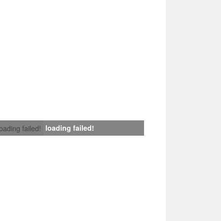
loading failed!
loading failed!