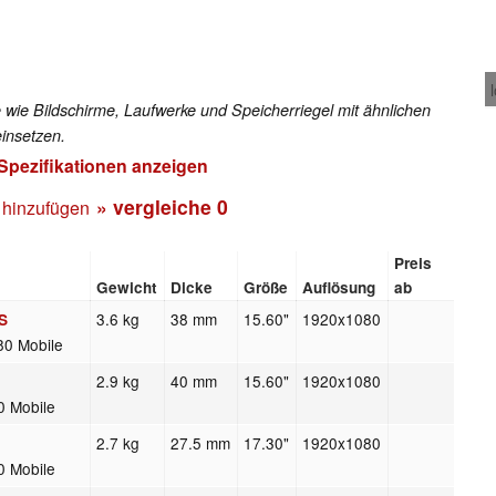
 wie Bildschirme, Laufwerke und Speicherriegel mit ähnlichen
insetzen.
 Spezifikationen anzeigen
» vergleiche
0
 hinzufügen
Preis
Gewicht
Dicke
Größe
Auflösung
ab
3.6 kg
38 mm
15.60"
1920x1080
S
80 Mobile
2.9 kg
40 mm
15.60"
1920x1080
0 Mobile
2.7 kg
27.5 mm
17.30"
1920x1080
0 Mobile