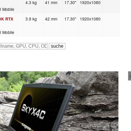
4.3 kg
41 mm
17.30"
1920x1080
0 Mobile
3.9 kg
42 mm
17.30"
1920x1080
00K RTX
0 Mobile