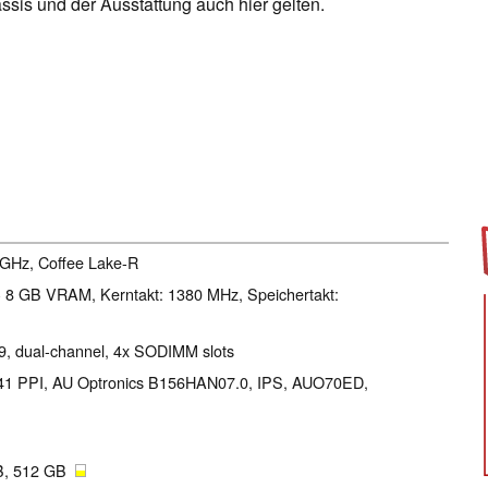
is und der Ausstattung auch hier gelten.
5 GHz, Coffee Lake-R
 8 GB VRAM, Kerntakt: 1380 MHz, Speichertakt:
9, dual-channel, 4x SODIMM slots
l 141 PPI, AU Optronics B156HAN07.0, IPS, AUO70ED,
B, 512 GB