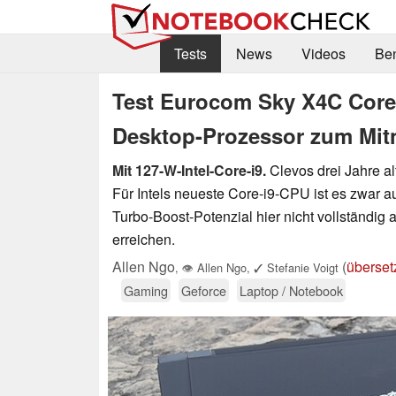
Tests
News
Videos
Be
Test Eurocom Sky X4C Core 
Desktop-Prozessor zum Mi
Mit 127-W-Intel-Core-i9.
Clevos drei Jahre a
Für Intels neueste Core-i9-CPU ist es zwar a
Turbo-Boost-Potenzial hier nicht vollständig
erreichen.
Allen Ngo
(
überset
,
👁
Allen Ngo
,
✓
Stefanie Voigt
Gaming
Geforce
Laptop / Notebook