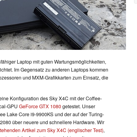
fähiger Laptop mit guten Wartungsmöglichkeiten,
richtet. Im Gegensatz zu anderen Laptops kommen
ozessoren und MXM-Grafikkarten zum Einsatz, die
 eine Konfiguration des Sky X4C mit der Coffee-
scal-GPU
GeForce GTX 1080
getestet. Unser
fee Lake Core i9-9900KS und der auf der Turing-
2080 über neuere und schnellere Hardware. Wir
tehenden Artikel zum Sky X4C (englischer Test)
,