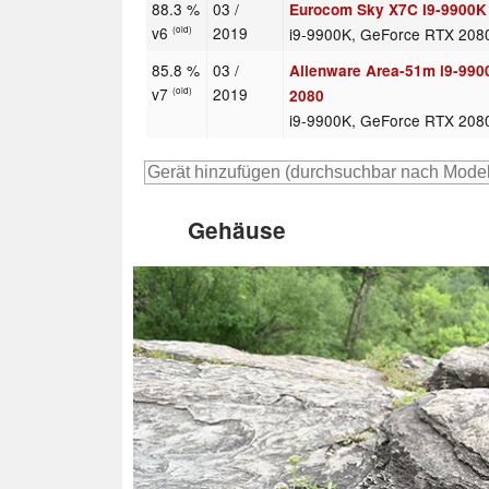
88.3 %
03 /
Eurocom Sky X7C i9-9900K
v6
2019
i9-9900K, GeForce RTX 208
(old)
85.8 %
03 /
Alienware Area-51m i9-99
v7
2019
(old)
2080
i9-9900K, GeForce RTX 208
Gehäuse