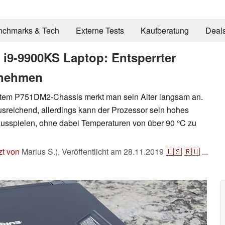
nchmarks & Tech
Externe Tests
Kaufberatung
Deal
i9-9900KS Laptop: Entsperrter
tnehmen
ltem P751DM2-Chassis merkt man sein Alter langsam an.
usreichend, allerdings kann der Prozessor sein hohes
 ausspielen, ohne dabei Temperaturen von über 90 °C zu
zt von
Marius S.),
Veröffentlicht am
28.11.2019
🇺🇸
🇷🇺
...