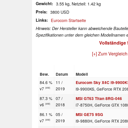
Gewicht
3.55 kg, Netzteil: 1.42 kg
Preis
3800 USD
Links
Eurocom Startseite
Hinweis: Der Hersteller kann abweichende Bauteile
Spezifikationen unter dem gleichen Modellnamen e
Vollständige
[+] Zum Vergleich
Bew.
Datum
Modell
84.6 %
11 /
Eurocom Sky X4C i9-9900K
v7
2019
i9-9900KS, GeForce RTX 20
(old)
87.3 %
07 /
MSI GT63 Titan 8RG-046
v6
2018
i7-8750H, GeForce GTX 108
(old)
86.1 %
05 /
MSI GE75 9SG
v7
2019
i9-9880H, GeForce RTX 208
(old)