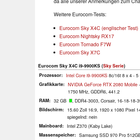
da alle unserer Anmerkungen zum Chass
Weitere Eurocom-Tests:
Eurocom Sky X4C (englischer Test)
Eurocom Nightsky RX17
Eurocom Tornado F7W
Eurocom Sky X7C
Eurocom Sky X4C i9-9900KS (
Sky Serie
)
Prozessor
Intel Core i9-9900KS
8c/16t 8 x 4 - 
Grafikkarte
NVIDIA GeForce RTX 2080 Mobile
-
1750 MHz, GDDR6, 441.2
RAM
32 GB
, DDR4-3003, Corsair, 16-18-18-3
Bildschirm
15.60 Zoll 16:9, 1920 x 1080 Pixe
spiegelnd: nein
Mainboard
Intel Z370 (Kaby Lake)
Massenspeicher
Samsung SSD 970 Pro 512G