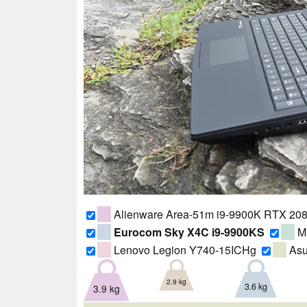
Alienware Area-51m i9-9900K RTX 20
Eurocom Sky X4C i9-9900KS
MS
Lenovo Legion Y740-15ICHg
Asu
2.9 kg
3.6 kg
3.9 kg