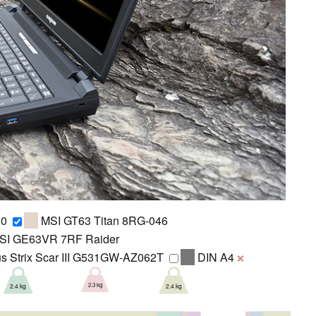
80
MSI GT63 Titan 8RG-046
I GE63VR 7RF Raider
s Strix Scar III G531GW-AZ062T
DIN A4
❌
2.3 kg
2.4 kg
2.4 kg