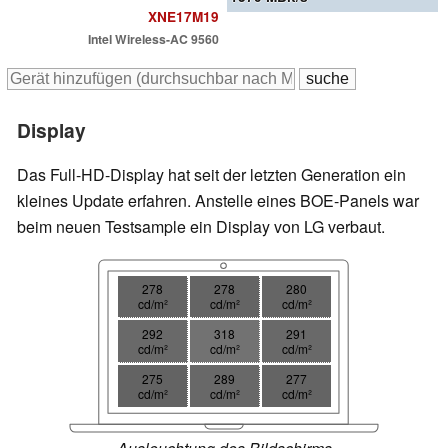
XNE17M19
Intel Wireless-AC 9560
Display
Das Full-HD-Display hat seit der letzten Generation ein
kleines Update erfahren. Anstelle eines BOE-Panels war
beim neuen Testsample ein Display von LG verbaut.
278
278
280
cd/m²
cd/m²
cd/m²
292
318
291
cd/m²
cd/m²
cd/m²
275
289
277
cd/m²
cd/m²
cd/m²