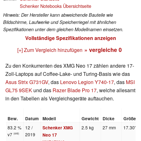
Schenker Notebooks Übersichtseite
Hinweis: Der Hersteller kann abweichende Bauteile wie
Bildschirme, Laufwerke und Speicherriegel mit ähnlichen
Spezifikationen unter dem gleichen Modellnamen einsetzen.
Vollständige Spezifikationen anzeigen
» vergleiche
0
[+] Zum Vergleich hinzufügen
Zu den Konkurrenten des XMG Neo 17 zählen andere 17-
Zoll-Laptops auf Coffee-Lake- und Turing-Basis wie das
Asus Strix G731GV
, das
Lenovo Legion Y740-17
, das
MSI
GL75 9SEK
und das
Razer Blade Pro 17
, welche allesamt
in den Tabellen als Vergleichsgeräte auftauchen.
Bew.
Datum
Modell
Gewicht
Dicke
Größe
83.2 %
12 /
2.5 kg
27 mm
17.30"
Schenker XMG
v7
2019
(old)
Neo 17