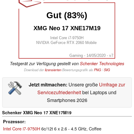
Gut (83%)
XMG Neo 17 XNE17M19
Intel Core i7-9750H
NVIDIA GeForce RTX 2060 Mobile
Gaming - 14/05/2020 - v7
Testgerät zur Verfügung gestellt von
Schenker Technologies
Download der
lizensierten
Bewertungsgrafik als
PNG
/
SVG
Jetzt mitmachen:
Unsere große
Umfrage zur
Servicezufriedenheit
bei Laptops und
Smartphones 2026
Schenker XMG Neo 17 XNE17M19
Prozessor
Intel Core i7-9750H
6c/12t 6 x 2.6 - 4.5 GHz, Coffee