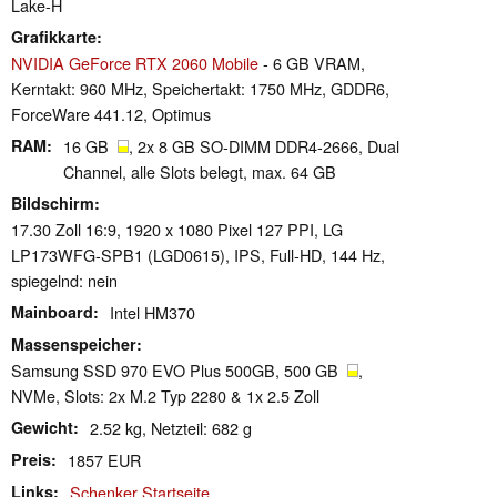
Lake-H
Grafikkarte
NVIDIA GeForce RTX 2060 Mobile
- 6 GB VRAM,
Kerntakt: 960 MHz, Speichertakt: 1750 MHz, GDDR6,
ForceWare 441.12, Optimus
RAM
16 GB
, 2x 8 GB SO-DIMM DDR4-2666, Dual
Channel, alle Slots belegt, max. 64 GB
Bildschirm
17.30 Zoll 16:9, 1920 x 1080 Pixel 127 PPI, LG
LP173WFG-SPB1 (LGD0615), IPS, Full-HD, 144 Hz,
spiegelnd: nein
Mainboard
Intel HM370
Massenspeicher
Samsung SSD 970 EVO Plus 500GB, 500 GB
,
NVMe, Slots: 2x M.2 Typ 2280 & 1x 2.5 Zoll
Gewicht
2.52 kg, Netzteil: 682 g
Preis
1857 EUR
Links
Schenker Startseite