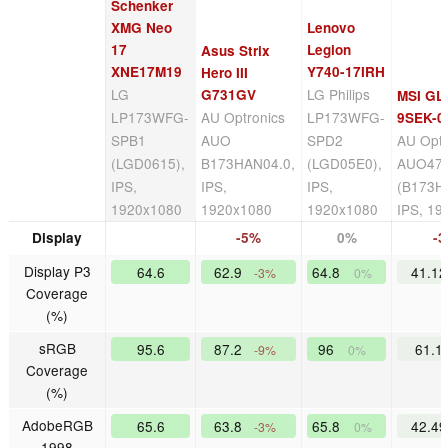
Schenker
XMG Neo
Lenovo
17
Legion
Asus Strix
XNE17M19
Y740-17IRH
Hero III
LG
LG Philips
G731GV
MSI GL
LP173WFG-
AU Optronics
LP173WFG-
9SEK-0
SPB1
AUO
SPD2
AU Optr
(LGD0615),
B173HAN04.0,
(LGD05E0),
AUO47
IPS,
IPS,
IPS,
(B173H
1920x1080
1920x1080
1920x1080
IPS, 19
Display
-5%
0%
-
Display P3
64.6
62.9
64.8
41.1
-3%
0%
Coverage
(%)
sRGB
95.6
87.2
96
61.1
-9%
0%
Coverage
(%)
AdobeRGB
65.6
63.8
65.8
42.4
-3%
0%
1998