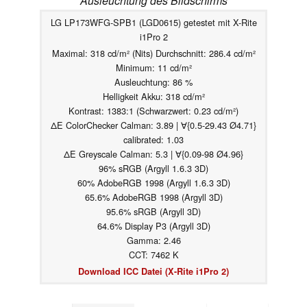
Ausleuchtung des Bildschirms
LG LP173WFG-SPB1 (LGD0615) getestet mit X-Rite
i1Pro 2
Maximal: 318 cd/m² (Nits) Durchschnitt: 286.4 cd/m²
Minimum: 11 cd/m²
Ausleuchtung: 86 %
Helligkeit Akku: 318 cd/m²
Kontrast: 1383:1 (Schwarzwert: 0.23 cd/m²)
ΔE ColorChecker Calman: 3.89 | ∀{0.5-29.43 Ø4.71}
calibrated: 1.03
ΔE Greyscale Calman: 5.3 | ∀{0.09-98 Ø4.96}
96% sRGB (Argyll 1.6.3 3D)
60% AdobeRGB 1998 (Argyll 1.6.3 3D)
65.6% AdobeRGB 1998 (Argyll 3D)
95.6% sRGB (Argyll 3D)
64.6% Display P3 (Argyll 3D)
Gamma: 2.46
CCT: 7462 K
Download ICC Datei (X-Rite i1Pro 2)