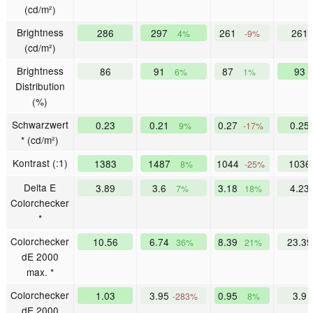
(cd/m²)
Brightness
286
297
261
261
4%
-9%
(cd/m²)
Brightness
86
91
87
93
6%
1%
Distribution
(%)
Schwarzwert
0.23
0.21
0.27
0.25
9%
-17%
* (cd/m²)
Kontrast (:1)
1383
1487
1044
103
8%
-25%
Delta E
3.89
3.6
3.18
4.23
7%
18%
Colorchecker
*
Colorchecker
10.56
6.74
8.39
23.3
36%
21%
dE 2000
max. *
Colorchecker
1.03
3.95
0.95
3.9
-283%
8%
dE 2000