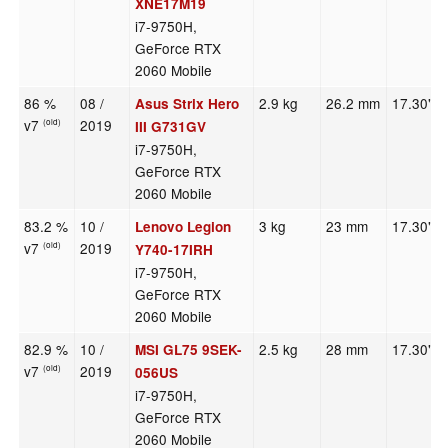
XNE17M19
i7-9750H,
GeForce RTX
2060 Mobile
86 %
08 /
2.9 kg
26.2 mm
17.30"
Asus Strix Hero
v7
2019
(old)
III G731GV
i7-9750H,
GeForce RTX
2060 Mobile
83.2 %
10 /
3 kg
23 mm
17.30"
Lenovo Legion
v7
2019
(old)
Y740-17IRH
i7-9750H,
GeForce RTX
2060 Mobile
82.9 %
10 /
2.5 kg
28 mm
17.30"
MSI GL75 9SEK-
v7
2019
(old)
056US
i7-9750H,
GeForce RTX
2060 Mobile