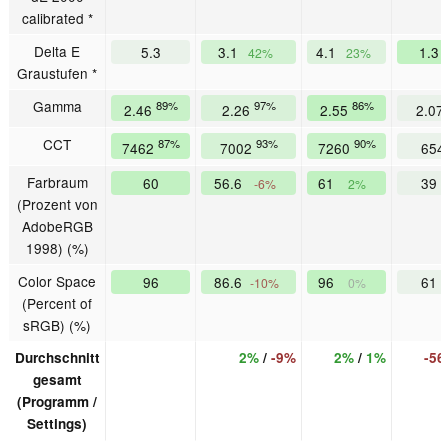
calibrated *
Delta E
5.3
3.1
4.1
1.3
42%
23%
Graustufen *
Gamma
89%
97%
86%
2.46
2.26
2.55
2.07
CCT
87%
93%
90%
7462
7002
7260
654
Farbraum
60
56.6
61
39
-6%
2%
(Prozent von
AdobeRGB
1998) (%)
Color Space
96
86.6
96
61
-10%
0%
(Percent of
sRGB) (%)
Durchschnitt
2%
/
-9%
2%
/
1%
-5
gesamt
(Programm /
Settings)