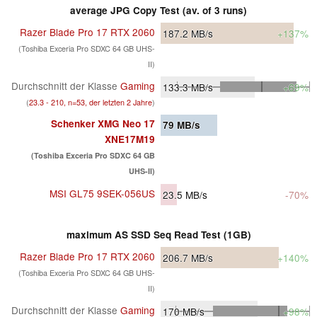
average JPG Copy Test (av. of 3 runs)
Razer Blade Pro 17 RTX 2060
187.2
MB/s
+137%
(Toshiba Exceria Pro SDXC 64 GB UHS-
II)
Durchschnitt der Klasse
Gaming
133.3
MB/s
+69%
(
23.3 - 210, n=53, der letzten 2 Jahre
)
Schenker XMG Neo 17
79
MB/s
XNE17M19
(Toshiba Exceria Pro SDXC 64 GB
UHS-II)
MSI GL75 9SEK-056US
23.5
MB/s
-70%
maximum AS SSD Seq Read Test (1GB)
Razer Blade Pro 17 RTX 2060
206.7
MB/s
+140%
(Toshiba Exceria Pro SDXC 64 GB UHS-
II)
Durchschnitt der Klasse
Gaming
170
MB/s
+98%