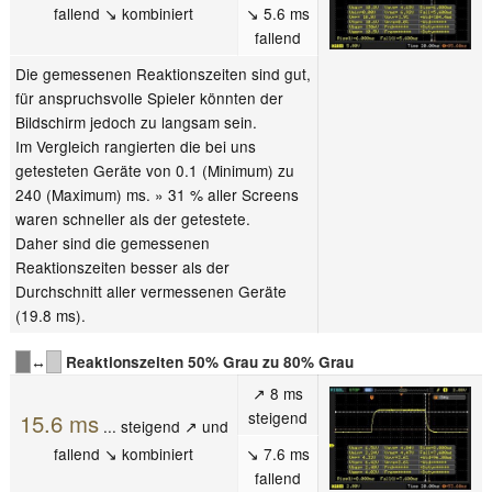
fallend ↘ kombiniert
↘ 5.6 ms
fallend
Die gemessenen Reaktionszeiten sind gut,
für anspruchsvolle Spieler könnten der
Bildschirm jedoch zu langsam sein.
Im Vergleich rangierten die bei uns
getesteten Geräte von 0.1 (Minimum) zu
240 (Maximum) ms. » 31 % aller Screens
waren schneller als der getestete.
Daher sind die gemessenen
Reaktionszeiten besser als der
Durchschnitt aller vermessenen Geräte
(19.8 ms).
↔
Reaktionszeiten 50% Grau zu 80% Grau
↗ 8 ms
steigend
15.6 ms
... steigend ↗ und
fallend ↘ kombiniert
↘ 7.6 ms
fallend