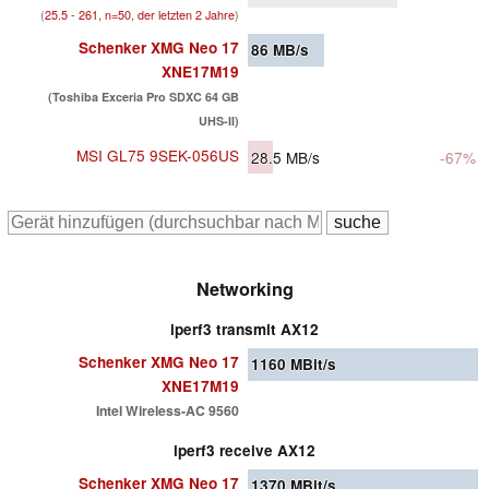
(
25.5 - 261, n=50, der letzten 2 Jahre
)
Schenker XMG Neo 17
86
MB/s
XNE17M19
(Toshiba Exceria Pro SDXC 64 GB
UHS-II)
MSI GL75 9SEK-056US
28.5
MB/s
-67%
Networking
iperf3 transmit AX12
Schenker XMG Neo 17
1160
MBit/s
XNE17M19
Intel Wireless-AC 9560
iperf3 receive AX12
Schenker XMG Neo 17
1370
MBit/s