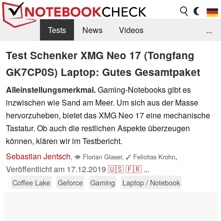
Tests
News
Videos
...
Benchmarks & Tech
Externe Tests
Test Schenker XMG Neo 17 (Tongfang
GK7CP0S) Laptop: Gutes Gesamtpaket
Kaufberatung
Deals
Suche
Jobs
Alleinstellungsmerkmal.
Gaming-Notebooks gibt es
Forum
inzwischen wie Sand am Meer. Um sich aus der Masse
hervorzuheben, bietet das XMG Neo 17 eine mechanische
Tastatur. Ob auch die restlichen Aspekte überzeugen
können, klären wir im Testbericht.
Sebastian Jentsch
,
,
👁
Florian Glaser
,
✓
Felicitas Krohn
Veröffentlicht am
17.12.2019
🇺🇸
🇫🇷
...
Coffee Lake
Geforce
Gaming
Laptop / Notebook