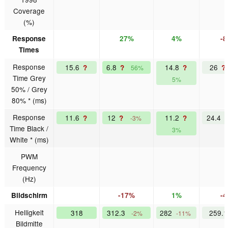
Coverage
(%)
Response
27%
4%
-
Times
Response
15.6
6.8
14.8
26
?
?
?
?
56%
Time Grey
5%
50% / Grey
80% * (ms)
Response
11.6
12
11.2
24.4
?
?
?
-3%
Time Black /
3%
White * (ms)
PWM
Frequency
(Hz)
Bildschirm
-17%
1%
-
Helligkeit
318
312.3
282
259.
-2%
-11%
Bildmitte