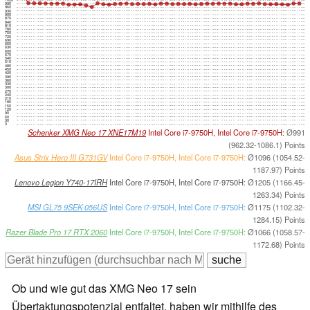
990
960
930
900
870
840
810
780
750
720
690
660
630
600
570
540
510
480
450
420
390
360
330
300
270
240
210
180
150
120
90
60
30
0
Schenker XMG Neo 17 XNE17M19
Intel Core i7-9750H, Intel Core i7-9750H:
Ø991
(962.32-1086.1) Points
Asus Strix Hero III G731GV
Intel Core i7-9750H, Intel Core i7-9750H:
Ø1096 (1054.52-
1187.97) Points
Lenovo Legion Y740-17IRH
Intel Core i7-9750H, Intel Core i7-9750H:
Ø1205 (1166.45-
1263.34) Points
MSI GL75 9SEK-056US
Intel Core i7-9750H, Intel Core i7-9750H:
Ø1175 (1102.32-
1284.15) Points
Razer Blade Pro 17 RTX 2060
Intel Core i7-9750H, Intel Core i7-9750H:
Ø1066 (1058.57-
1172.68) Points
Ob und wie gut das XMG Neo 17 sein
Übertaktungspotenzial entfaltet, haben wir mithilfe des