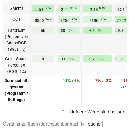
Gamma
88%
91%
89%
1
2.51
2.41
2.46
2.21
CCT
94%
89%
90%
6930
7290
7186
7742
Farbraum
59
60
62
59.8
2%
5%
(Prozent von
AdobeRGB
1998) (%)
Color Space
90
93
96
91.8
3%
7%
(Percent of
sRGB) (%)
Durchschnitt
11%
/
6%
-7%
/
-2%
-13%
gesamt
-15
(Programm /
Settings)
* ... kleinere Werte sind besser