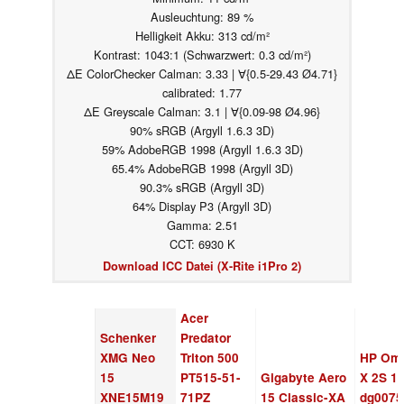
Ausleuchtung: 89 %
Helligkeit Akku: 313 cd/m²
Kontrast: 1043:1 (Schwarzwert: 0.3 cd/m²)
ΔE ColorChecker Calman: 3.33 | ∀{0.5-29.43 Ø4.71}
calibrated: 1.77
ΔE Greyscale Calman: 3.1 | ∀{0.09-98 Ø4.96}
90% sRGB (Argyll 1.6.3 3D)
59% AdobeRGB 1998 (Argyll 1.6.3 3D)
65.4% AdobeRGB 1998 (Argyll 3D)
90.3% sRGB (Argyll 3D)
64% Display P3 (Argyll 3D)
Gamma: 2.51
CCT: 6930 K
Download ICC Datei (X-Rite i1Pro 2)
Acer
Schenker
Predator
XMG Neo
Triton 500
HP Om
15
PT515-51-
Gigabyte Aero
X 2S 15
XNE15M19
71PZ
15 Classic-XA
dg0075