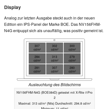
Display
Analog zur letzten Ausgabe steckt auch in der neuen
Edition ein IPS-Panel der Marke BOE. Das NV156FHM-
N4G entpuppt sich als unauffällig, was positiv gemeint ist.
307
302
300
cd/m²
cd/m²
cd/m²
284
313
279
cd/m²
cd/m²
cd/m²
281
307
280
cd/m²
cd/m²
cd/m²
Ausleuchtung des Bildschirms
NV156FHM-N4G (BOE084D) getestet mit X-Rite i1Pro
2
Maximal: 313 cd/m² (Nits) Durchschnitt: 294.8 cd/m²
Minimum: 11 cd/m²