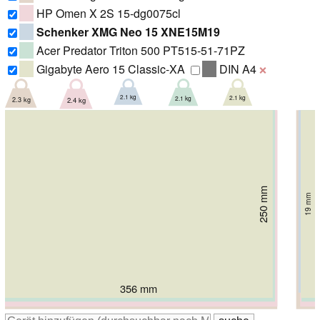
HP Omen X 2S 15-dg0075cl
Schenker XMG Neo 15 XNE15M19
Acer Predator Triton 500 PT515-51-71PZ
Gigabyte Aero 15 Classic-XA
DIN A4
❌
2.1 kg
2.1 kg
2.1 kg
2.3 kg
2.4 kg
243 mm
250 mm
261.6 mm
255 mm
22 mm
265 mm
19 mm
19.8 mm
18 mm
25 mm
359 mm
356 mm
359 mm
362.2 mm
362 mm