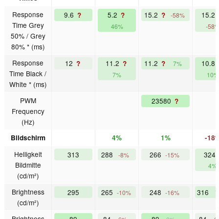
Response
9.6
5.2
15.2
15.2
?
?
?
-58%
Time Grey
46%
-58
50% / Grey
80% * (ms)
Response
12
11.2
11.2
10.8
?
?
?
7%
Time Black /
7%
10%
White * (ms)
PWM
23580
?
Frequency
(Hz)
Bildschirm
4%
1%
-18
Helligkeit
313
288
266
324.
-8%
-15%
Bildmitte
4%
(cd/m²)
Brightness
295
265
248
316
-10%
-16%
(cd/m²)
Brightness
89
84
89
84