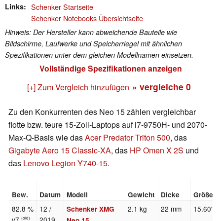
Links
Schenker Startseite
Schenker Notebooks Übersichtseite
Hinweis: Der Hersteller kann abweichende Bauteile wie
Bildschirme, Laufwerke und Speicherriegel mit ähnlichen
Spezifikationen unter dem gleichen Modellnamen einsetzen.
Vollständige Spezifikationen anzeigen
» vergleiche
0
[+] Zum Vergleich hinzufügen
Zu den Konkurrenten des Neo 15 zählen vergleichbar
flotte bzw. teure 15-Zoll-Laptops auf i7-9750H- und 2070-
Max-Q-Basis wie das
Acer Predator Triton 500
, das
Gigabyte Aero 15 Classic-XA
, das
HP Omen X 2S
und
das
Lenovo Legion Y740-15
.
Bew.
Datum
Modell
Gewicht
Dicke
Größe
82.8 %
12 /
2.1 kg
22 mm
15.60"
Schenker XMG
v7
2019
(old)
Neo 15