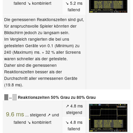
fallend ↘ kombiniert
↘ 5.2 ms
fallend
Die gemessenen Reaktionszeiten sind gut,
für anspruchsvolle Spieler könnten der
Bildschirm jedoch zu langsam sein.
Im Vergleich rangierten die bei uns
getesteten Geräte von 0.1 (Minimum) zu
240 (Maximum) ms. » 32 % aller Screens
waren schneller als der getestete.
Daher sind die gemessenen
Reaktionszeiten besser als der
Durchschnitt aller vermessenen Geräte
(19.8 ms).
↔
Reaktionszeiten 50% Grau zu 80% Grau
↗ 4.8 ms
steigend
9.6 ms
... steigend ↗ und
fallend ↘ kombiniert
↘ 4.8 ms
fallend