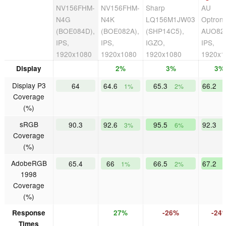
NV156FHM-
NV156FHM-
Sharp
AU
N4G
N4K
LQ156M1JW03
Optroni
(BOE084D),
(BOE082A),
(SHP14C5),
AUO82
IPS,
IPS,
IGZO,
IPS,
1920x1080
1920x1080
1920x1080
1920x1
Display
2%
3%
3%
Display P3
64
64.6
65.3
66.2
1%
2%
Coverage
(%)
sRGB
90.3
92.6
95.5
92.3
3%
6%
Coverage
(%)
AdobeRGB
65.4
66
66.5
67.2
1%
2%
1998
Coverage
(%)
Response
27%
-26%
-24
Times