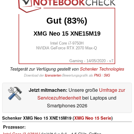
Gut (83%)
XMG Neo 15 XNE15M19
Intel Core i7-9750H
NVIDIA GeForce RTX 2070 Max-Q
Gaming - 14/05/2020 - v7
Testgerät zur Verfügung gestellt von
Schenker Technologies
Download der
lizensierten
Bewertungsgrafik als
PNG
/
SVG
Jetzt mitmachen:
Unsere große
Umfrage zur
Servicezufriedenheit
bei Laptops und
Smartphones 2026
Schenker XMG Neo 15 XNE15M19 (
XMG Neo 15 Serie
)
Prozessor
Intel Core i7-9750H
6c/12t 6 x 2.6 - 4.5 GHz, Coffee