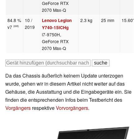
GeForce RTX
2070 Max-Q
84.8 %
10 /
2.3 kg
25 mm
15.60"
Lenovo Legion
v7
2019
(old)
Y740-15ICHg
i7-9750H,
GeForce RTX
2070 Max-Q
Da das Chassis äußerlich keinem Update unterzogen
wurde, gehen wir in diesem Artikel nicht weiter auf das
Gehäuse, die Ausstattung und die Eingabegeräte ein. Sie
finden die entsprechenden Infos beim Testbericht des
Vorgängers
respektive
Vorvorgängers
.