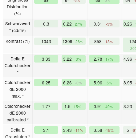
-6%
0%
-
Distribution
(%)
Schwarzwert
0.3
0.22
0.31
0.26
27%
-3%
1
* (cd/m²)
Kontrast (:1)
1043
1309
858
124
26%
-18%
20%
Delta E
3.33
3.22
2.78
4.96
3%
17%
-
Colorchecker
*
Colorchecker
6.25
6.26
5.96
8.95
-0%
5%
-
dE 2000
max. *
Colorchecker
1.77
1.5
0.91
3.23
15%
49%
-
dE 2000
calibrated *
Delta E
3.1
3.43
3.58
5
-11%
-15%
-6
Graustufen *