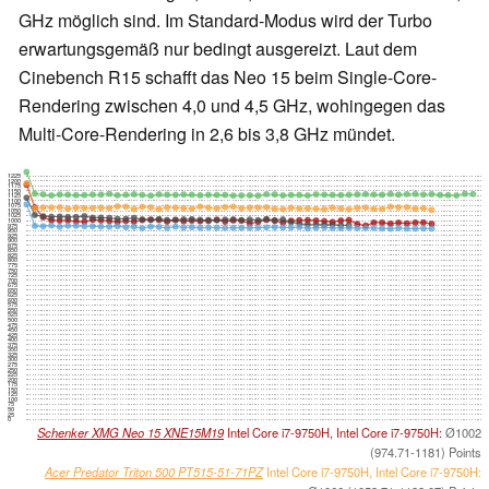
GHz möglich sind. Im Standard-Modus wird der Turbo
erwartungsgemäß nur bedingt ausgereizt. Laut dem
Cinebench R15 schafft das Neo 15 beim Single-Core-
Rendering zwischen 4,0 und 4,5 GHz, wohingegen das
Multi-Core-Rendering in 2,6 bis 3,8 GHz mündet.
1225
1200
1175
1150
1125
1100
1075
1050
1025
1000
975
950
925
900
875
850
825
800
775
750
725
700
675
650
625
600
575
550
525
500
475
450
425
400
375
350
325
300
275
250
225
200
175
150
125
100
75
50
25
0
Schenker XMG Neo 15 XNE15M19
Intel Core i7-9750H, Intel Core i7-9750H:
Ø1002
(974.71-1181) Points
Acer Predator Triton 500 PT515-51-71PZ
Intel Core i7-9750H, Intel Core i7-9750H: