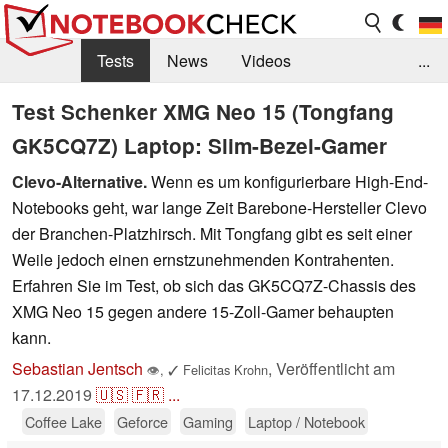
Tests
News
Videos
...
Benchmarks & Tech
Externe Tests
Test Schenker XMG Neo 15 (Tongfang
GK5CQ7Z) Laptop: Slim-Bezel-Gamer
Kaufberatung
Deals
Suche
Jobs
Clevo-Alternative.
Wenn es um konfigurierbare High-End-
Forum
Notebooks geht, war lange Zeit Barebone-Hersteller Clevo
der Branchen-Platzhirsch. Mit Tongfang gibt es seit einer
Weile jedoch einen ernstzunehmenden Kontrahenten.
Erfahren Sie im Test, ob sich das GK5CQ7Z-Chassis des
XMG Neo 15 gegen andere 15-Zoll-Gamer behaupten
kann.
Sebastian Jentsch
,
Veröffentlicht am
👁
,
✓
Felicitas Krohn
17.12.2019
🇺🇸
🇫🇷
...
Coffee Lake
Geforce
Gaming
Laptop / Notebook