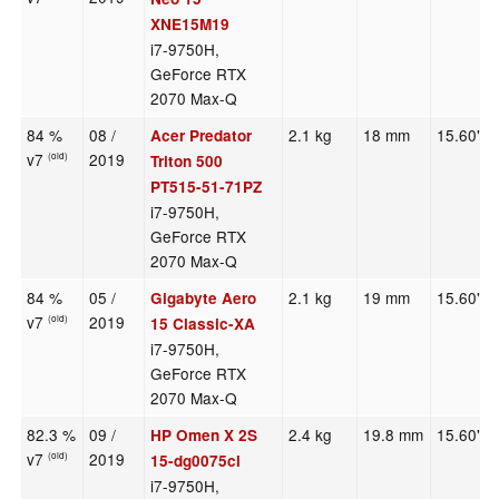
XNE15M19
i7-9750H,
GeForce RTX
2070 Max-Q
84 %
08 /
2.1 kg
18 mm
15.60"
Acer Predator
v7
2019
(old)
Triton 500
PT515-51-71PZ
i7-9750H,
GeForce RTX
2070 Max-Q
84 %
05 /
2.1 kg
19 mm
15.60"
Gigabyte Aero
v7
2019
(old)
15 Classic-XA
i7-9750H,
GeForce RTX
2070 Max-Q
82.3 %
09 /
2.4 kg
19.8 mm
15.60"
HP Omen X 2S
v7
2019
(old)
15-dg0075cl
i7-9750H,