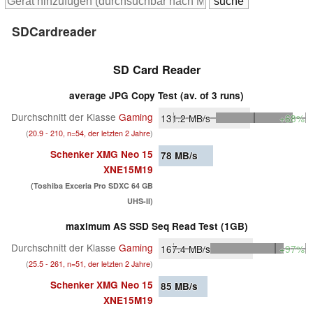
SDCardreader
SD Card Reader
average JPG Copy Test (av. of 3 runs)
Durchschnitt der Klasse
Gaming
131.2
MB/s
+68%
(
20.9 - 210, n=54, der letzten 2 Jahre
)
Schenker XMG Neo 15
78
MB/s
XNE15M19
(Toshiba Exceria Pro SDXC 64 GB
UHS-II)
maximum AS SSD Seq Read Test (1GB)
Durchschnitt der Klasse
Gaming
167.4
MB/s
+97%
(
25.5 - 261, n=51, der letzten 2 Jahre
)
Schenker XMG Neo 15
85
MB/s
XNE15M19