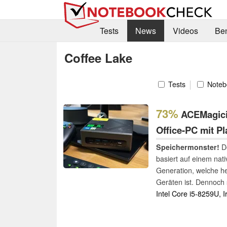
Tests
News
Videos
Be
Coffee Lake
Tests
Noteb
73%
ACEMagicia
Office-PC mit Pl
Speichermonster!
De
basiert auf einem nat
Generation, welche he
Geräten ist. Dennoch 
Alltagsgebrauch. Wi
Intel Core i5-8259U, I
Testparcours gejagt u
kann.