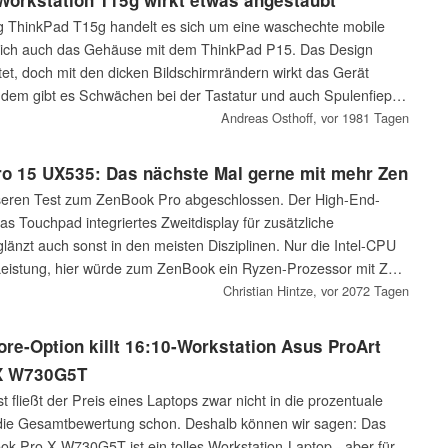
Workstation T15g wirkt etwas angestaubt
g ThinkPad T15g handelt es sich um eine waschechte mobile
t sich auch das Gehäuse mit dem ThinkPad P15. Das Design
et, doch mit den dicken Bildschirmrändern wirkt das Gerät
Zudem gibt es Schwächen bei der Tastatur und auch Spulenfiepen
Andreas Osthoff,
vor 1981 Tagen
o 15 UX535: Das nächste Mal gerne mit mehr Zen
seren Test zum ZenBook Pro abgeschlossen. Der High-End-
das Touchpad integriertes Zweitdisplay für zusätzliche
änzt auch sonst in den meisten Disziplinen. Nur die Intel-CPU
er Leistung, hier würde zum ZenBook ein Ryzen-Prozessor mit Zen-
 vom Namen her gut passen.
Christian Hintze,
vor 2072 Tagen
re-Option killt 16:10-Workstation Asus ProArt
 X W730G5T
 fließt der Preis eines Laptops zwar nicht in die prozentuale
 die Gesamtbewertung schon. Deshalb können wir sagen: Das
k Pro X W730G5T ist ein tolles Workstation-Laptop - aber für