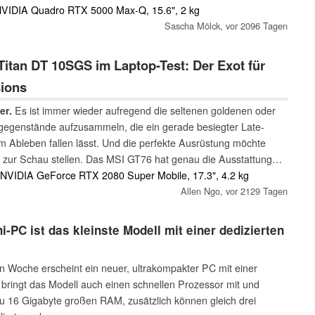
 NVIDIA Quadro RTX 5000 Max-Q, 15.6", 2 kg
Sascha Mölck,
vor 2096 Tagen
itan DT 10SGS im Laptop-Test: Der Exot für
ions
er.
Es ist immer wieder aufregend die seltenen goldenen oder
egenstände aufzusammeln, die ein gerade besiegter Late-
 Ableben fallen lässt. Und die perfekte Ausrüstung möchte
zur Schau stellen. Das MSI GT76 hat genau die Ausstattung
olch seltenen Drops, nach dem Gamer immerzu grinden.
, NVIDIA GeForce RTX 2080 Super Mobile, 17.3", 4.2 kg
Allen Ngo,
vor 2129 Tagen
i-PC ist das kleinste Modell mit einer dedizierten
en Woche erscheint ein neuer, ultrakompakter PC mit einer
bringt das Modell auch einen schnellen Prozessor mit und
 zu 16 Gigabyte großen RAM, zusätzlich können gleich drei