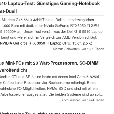
510 Laptop-Test: Günstiges Gaming-Notebook
st-Duell
.
Mit dem G15 5510-43NHT bietet Dell ein erschwingliches
1.000 Euro mit dedizierter Nvidia GeForce RTX3050 Ti GPU
i5-10200H an. Unser Test verrät, was der Dell G15 5510 Laptop
 taugt und wie er sich im Vergleich zur AMD Version schlägt.
, NVIDIA GeForce RTX 3050 Ti Laptop GPU, 15.6", 2.5 kg
Marcus Schwarten,
vor 1559 Tagen
eue Mini-PCs mit 28 Watt-Prozessoren, SO-DIMM
eröffentlicht
eelink GTI und SEI8 sind beide mit einem Intel Core i5-8259U
er Coffee Lake-Prozessor vier Rechenkerne mitbringt. Beide
 zahlreiche I/O-Möglichkeiten, NVMe-SSD und sind mit einem
Arbeitsspeicher ausgestattet. Die beiden Systeme sind ab sofort
.
Silvio Werner,
vor 1974 Tagen