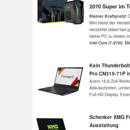
2070 Super im T
Kleiner Kraftprotz!
G
Mini bietet der Herst
verzichtet dabei fast
kleine PC zu leisten 
Review für Sie zusam
Intel Core i7-9700, 
Kein Thunderbolt
Pro CN315-71P i
Acers 15,6-Zoll-Works
Akkulaufzeiten, umfan
Full-HD-Display. Eine
Schenker XMG Fu
Ausstattung