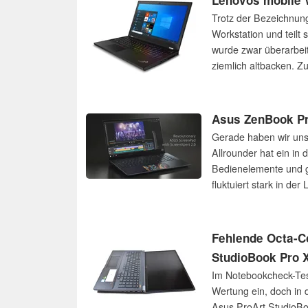
Lenovos mobile 
Trotz der Bezeichnun
Workstation und teil
wurde zwar überarbeit
ziemlich altbacken. 
ist ein Thema.
Asus ZenBook Pr
Gerade haben wir un
Allrounder hat ein in 
Bedienelemente und gl
fluktuiert stark in d
Architektur nicht nur
Fehlende Octa-Co
StudioBook Pro
Im Notebookcheck-Test
Wertung ein, doch in
Asus ProArt StudioBoo