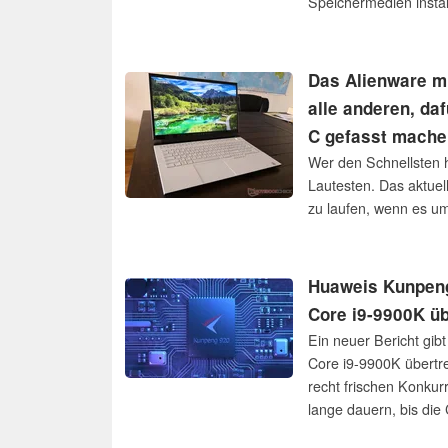
Speichermedien instal
Das Alienware m1
alle anderen, da
C gefasst mache
Wer den Schnellsten 
Lautesten. Das aktuel
zu laufen, wenn es um
Huaweis Kunpeng 
Core i9-9900K üb
Ein neuer Bericht gib
Core i9-9900K übertre
recht frischen Konkur
lange dauern, bis die