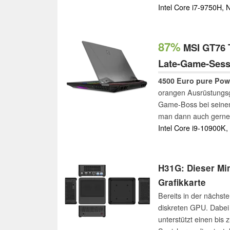
Intel Core i7-9750H,
87%
MSI GT76 T
Late-Game-Sess
4500 Euro pure Pow
orangen Ausrüstungsg
Game-Boss bei seinem
man dann auch gerne 
und Leistung eines s
Intel Core i9-10900K
H31G: Dieser Min
Grafikkarte
Bereits in der nächst
diskreten GPU. Dabei 
unterstützt einen bis