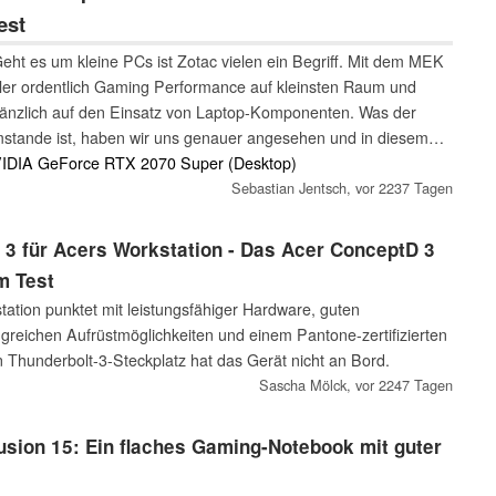
est
eht es um kleine PCs ist Zotac vielen ein Begriff. Mit dem MEK
eller ordentlich Gaming Performance auf kleinsten Raum und
 gänzlich auf den Einsatz von Laptop-Komponenten. Was der
imstande ist, haben wir uns genauer angesehen und in diesem
mengefasst.
NVIDIA GeForce RTX 2070 Super (Desktop)
Sebastian Jentsch,
vor 2237 Tagen
 3 für Acers Workstation - Das Acer ConceptD 3
m Test
tation punktet mit leistungsfähiger Hardware, guten
greichen Aufrüstmöglichkeiten und einem Pantone-zertifizierten
n Thunderbolt-3-Steckplatz hat das Gerät nicht an Bord.
Sascha Mölck,
vor 2247 Tagen
sion 15: Ein flaches Gaming-Notebook mit guter