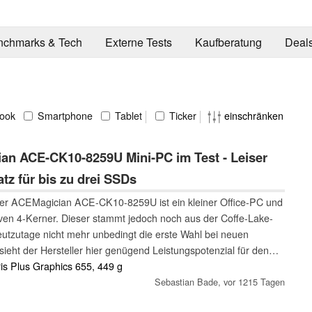
nchmarks & Tech
Externe Tests
Kaufberatung
Deal
ook
Smartphone
Tablet
Ticker
einschränken
n ACE-CK10-8259U Mini-PC im Test - Leiser
atz für bis zu drei SSDs
r ACEMagician ACE-CK10-8259U ist ein kleiner Office-PC und
iven 4-Kerner. Dieser stammt jedoch noch aus der Coffe-Lake-
utzutage nicht mehr unbedingt die erste Wahl bei neuen
sieht der Hersteller hier genügend Leistungspotenzial für den
r haben den ACEMagician ACE-CK10-8259U durch unseren
ris Plus Graphics 655, 449 g
nd in diesem Review erfahren Sie, was das SoC noch leisten
Sebastian Bade,
vor 1215 Tagen