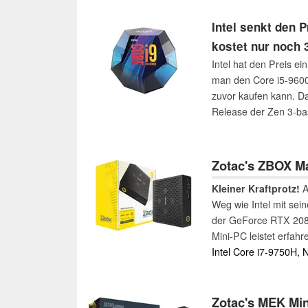
Intel senkt den 
kostet nur noch 
Intel hat den Preis e
man den Core i5-9600
zuvor kaufen kann. Da
Release der Zen 3-b
werden.
Zotac's ZBOX M
Kleiner Kraftprotz!
A
Weg wie Intel mit se
der GeForce RTX 2080
Mini-PC leistet erfah
Intel Core i7-9750H,
Zotac's MEK Min