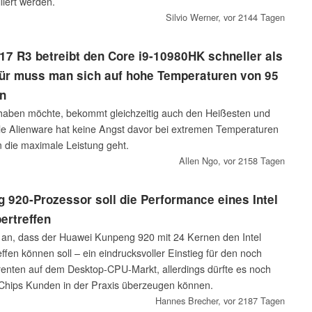
liert werden.
Silvio Werner,
vor 2144 Tagen
7 R3 betreibt den Core i9-10980HK schneller als
für muss man sich auf hohe Temperaturen von 95
n
haben möchte, bekommt gleichzeitig auch den Heißesten und
le Alienware hat keine Angst davor bei extremen Temperaturen
 die maximale Leistung geht.
Allen Ngo,
vor 2158 Tagen
920-Prozessor soll die Performance eines Intel
ertreffen
t an, dass der Huawei Kunpeng 920 mit 24 Kernen den Intel
ffen können soll – ein eindrucksvoller Einstieg für den noch
renten auf dem Desktop-CPU-Markt, allerdings dürfte es noch
 Chips Kunden in der Praxis überzeugen können.
Hannes Brecher,
vor 2187 Tagen