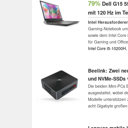
79%
Dell G15 5
mit 120 Hz im Te
Intel Herausforderer
Gaming-Notebook um 
sowie dem Intel Core 
für Gaming und Office
Intel Core i5-10200H
Beelink: Zwei n
und NVMe-SSDs v
Die beiden Mini-PCs B
ausgestattet, wobei d
Modelle unterstützen
acht Gigabyte großen 
bei Amazon bestellbar