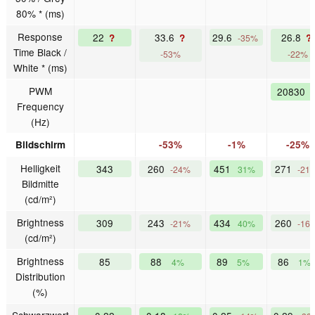
80% * (ms)
Response
22
33.6
29.6
26.8
?
?
?
-35%
Time Black /
-53%
-22%
White * (ms)
PWM
20830
Frequency
(Hz)
Bildschirm
-53%
-1%
-25%
Helligkeit
343
260
451
271
-24%
31%
-21
Bildmitte
(cd/m²)
Brightness
309
243
434
260
-21%
40%
-16
(cd/m²)
Brightness
85
88
89
86
4%
5%
1%
Distribution
(%)
Schwarzwert