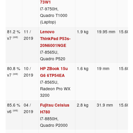
73W1
i7-9750H,
Quadro T1000
(Laptop)
81.2 %
11 /
1.9 kg
19.95 mm
15.60"
Lenovo
v7
2019
(old)
ThinkPad P53s-
20N6001NGE
i7-8565U,
Quadro P520
80.8 %
10 /
1.6 kg
19 mm
15.60"
HP ZBook 15u
v7
2019
(old)
G6 6TP54EA
i7-8565U,
Radeon Pro WX
3200
85.6 %
04 /
2.8 kg
31.9 mm
15.60"
Fujitsu Celsius
v6
2019
(old)
H780
i7-8850H,
Quadro P2000