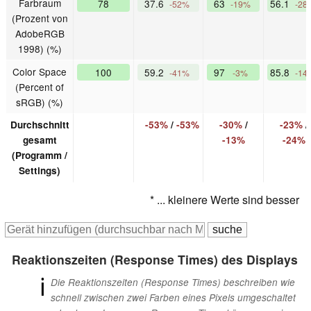
Farbraum
78
37.6
63
56.1
-52%
-19%
-28
(Prozent von
AdobeRGB
1998) (%)
Color Space
100
59.2
97
85.8
-41%
-3%
-14
(Percent of
sRGB) (%)
Durchschnitt
-53%
/
-53%
-30%
/
-23%
/
gesamt
-13%
-24%
(Programm /
Settings)
* ... kleinere Werte sind besser
Reaktionszeiten (Response Times) des Displays
ℹ
Die Reaktionszeiten (Response Times) beschreiben wie
schnell zwischen zwei Farben eines Pixels umgeschaltet