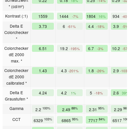
0.22
0.18
0.25
0.29
18%
-14%
-32
* (cd/m²)
Kontrast (:1)
1559
1444
1804
934
-7%
16%
-40
Delta E
3.73
6
4.4
3.9
-61%
-18%
-5%
Colorchecker
*
Colorchecker
6.51
19.2
6.7
10.2
-195%
-3%
-57
dE 2000
max. *
Colorchecker
1.43
4.3
1.8
2.9
-201%
-26%
-103
dE 2000
calibrated *
Delta E
4.24
4.2
5
2.6
1%
-18%
39%
Graustufen *
Gamma
100%
88%
95%
96
2.2
2.49
2.31
2.29
CCT
103%
95%
84%
100
6329
6865
7717
6517