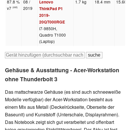
87.8 %
08 /
1.7 kg
18.4 mm
15.60"
Lenovo
v7
2019
(old)
ThinkPad P1
2019-
20QT000RGE
i7-9850H,
Quadro T1000
(Laptop)
Gehäuse & Ausstattung - Acer-Workstation
ohne Thunderbolt 3
Das mattschwarze Gehäuse
(es sind auch schneeweiße
Modelle verfügbar)
der Acer-Workstation besteht aus
einem Mix aus Metall (Deckelrückseite, Oberseite der
Baseunit) und Kunststoff (Unterschale, Displayrahmen).
Das Notebook zeigt sich gut verarbeitet und offenbart
keine gravierenden Stabilitätsmängel. Der Akku ist fest