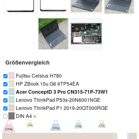
Größenvergleich
Fujitsu Celsius H780
HP ZBook 15u G6 6TP54EA
Acer ConceptD 3 Pro CN315-71P-73W1
Lenovo ThinkPad P53s-20N6001NGE
Lenovo ThinkPad P1 2019-20QT000RGE
DIN A4
❌
1.6 kg
1.7 kg
1.9 kg
2.4 kg
2.8 kg