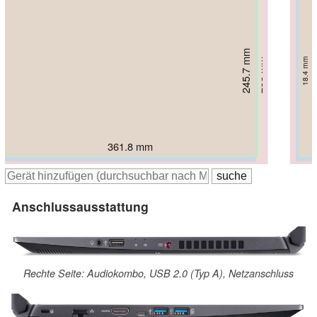
245.7 mm
248 mm
251 mm
19.95 mm
254 mm
18.4 mm
258 mm
23.4 mm
31.9 mm
19 mm
361.8 mm
365.8 mm
371 mm
363 mm
380 mm
Anschlussausstattung
Rechte Seite: Audiokombo, USB 2.0 (Typ A), Netzanschluss