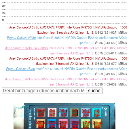
300
250
200
150
100
50
0
Acer ConceptD 3 Pro CN315-71P-73W1
Intel Core i7-9750H, NVIDIA Quadro T1000
(Laptop); iperf3 receive AX12; iperf 3.1.3:
Ø842 (621-927) MBit/s
Fujitsu Celsius H780
Intel Core i7-8850H, NVIDIA Quadro P2000; iperf3 receive AX12;
iperf 3.1.3:
Ø636 (613-655) MBit/s
Acer Aspire 7 A715-74G-50U5
Intel Core i5-9300H, NVIDIA GeForce GTX 1650 Mobile;
iperf3 receive AX12; iperf 3.1.3:
Ø575 (535-614) MBit/s
Acer ConceptD 3 Pro CN315-71P-73W1
Intel Core i7-9750H, NVIDIA Quadro T1000
(Laptop); iperf3 transmit AX12; iperf 3.1.3:
Ø646 (628-670) MBit/s
Fujitsu Celsius H780
Intel Core i7-8850H, NVIDIA Quadro P2000; iperf3 transmit AX12;
iperf 3.1.3:
Ø659 (649-666) MBit/s
Acer Aspire 7 A715-74G-50U5
Intel Core i5-9300H, NVIDIA GeForce GTX 1650 Mobile;
iperf3 transmit AX12; iperf 3.1.3:
Ø539 (403-632) MBit/s
29.3
24
29.1
26
33.2
18
∆E
∆E
∆E
∆E
∆E
∆E
20.5
35.2
24.8
27.2
17.5
21.4
∆E
∆E
∆E
∆E
∆E
∆E