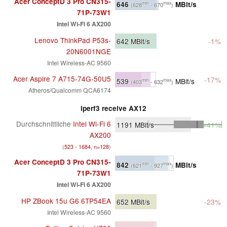
Acer ConceptD 3 Pro CN315-
646
MBit/s
min
max
(628
- 670
)
71P-73W1
Intel Wi-Fi 6 AX200
Lenovo ThinkPad P53s-
642
MBit/s
-1%
20N6001NGE
Intel Wireless-AC 9560
Acer Aspire 7 A715-74G-50U5
-17%
539
MBit/s
min
max
(403
- 632
)
Atheros/Qualcomm QCA6174
iperf3 receive AX12
Durchschnittliche
Intel Wi-Fi 6
1191
MBit/s
+41%
AX200
(
523 - 1684, n=128
)
Acer ConceptD 3 Pro CN315-
842
MBit/s
min
max
(621
- 927
)
71P-73W1
Intel Wi-Fi 6 AX200
HP ZBook 15u G6 6TP54EA
652
MBit/s
-23%
Intel Wireless-AC 9560