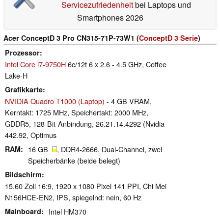
Servicezufriedenheit
bei Laptops und
Smartphones 2026
Acer ConceptD 3 Pro CN315-71P-73W1 (
ConceptD 3 Serie
)
Prozessor
Intel Core i7-9750H
6c/12t 6 x 2.6 - 4.5 GHz, Coffee
Lake-H
Grafikkarte
NVIDIA Quadro T1000 (Laptop)
- 4 GB VRAM,
Kerntakt: 1725 MHz, Speichertakt: 2000 MHz,
GDDR5, 128-Bit-Anbindung, 26.21.14.4292 (Nvidia
442.92, Optimus
RAM
16 GB
, DDR4-2666, Dual-Channel, zwei
Speicherbänke (beide belegt)
Bildschirm
15.60 Zoll 16:9, 1920 x 1080 Pixel 141 PPI, Chi Mei
N156HCE-EN2, IPS, spiegelnd: nein, 60 Hz
Mainboard
Intel HM370