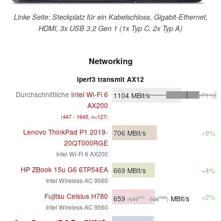
Linke Seite: Steckplatz für ein Kabelschloss, Gigabit-Ethernet,
HDMI, 3x USB 3.2 Gen 1 (1x Typ C, 2x Typ A)
Networking
iperf3 transmit AX12
Durchschnittliche
Intel Wi-Fi 6
1104
MBit/s
+71%
AX200
(
447 - 1645, n=127
)
Lenovo ThinkPad P1 2019-
706
MBit/s
+9%
20QT000RGE
Intel Wi-Fi 6 AX200
HP ZBook 15u G6 6TP54EA
669
MBit/s
+4%
Intel Wireless-AC 9560
Fujitsu Celsius H780
+2%
659
MBit/s
min
max
(649
- 666
)
Intel Wireless-AC 9560