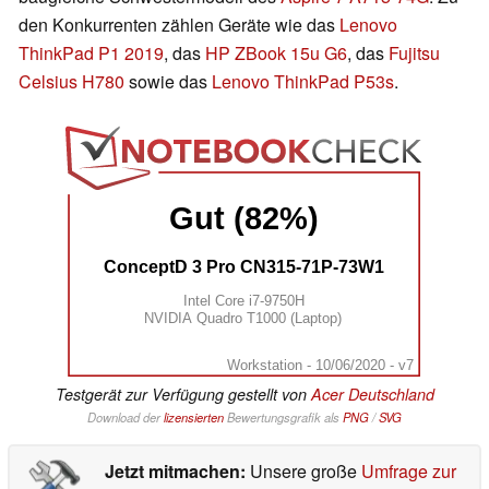
den Konkurrenten zählen Geräte wie das
Lenovo
ThinkPad P1 2019
, das
HP ZBook 15u G6
, das
Fujitsu
Celsius H780
sowie das
Lenovo ThinkPad P53s
.
Gut (82%)
ConceptD 3 Pro CN315-71P-73W1
Intel Core i7-9750H
NVIDIA Quadro T1000 (Laptop)
Workstation - 10/06/2020 - v7
Testgerät zur Verfügung gestellt von
Acer Deutschland
Download der
lizensierten
Bewertungsgrafik als
PNG
/
SVG
Jetzt mitmachen:
Unsere große
Umfrage zur