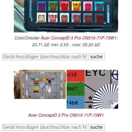
32.3
20.6
26.1
14.3
28
24.2
∆E
∆E
∆E
∆E
∆E
∆E
2.5
13.6
26
27.5
27.7
20.1
∆E
∆E
∆E
∆E
∆E
∆E
ColorChecker
Acer ConceptD 3 Pro CN315-71P-73W1
:
23.71 ∆E min: 2.53 - max: 35.22 ∆E
Acer ConceptD 3 Pro CN315-71P-73W1