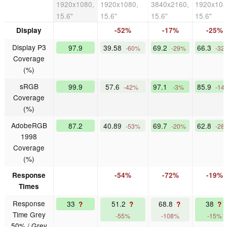
1920x1080,
1920x1080,
3840x2160,
1920x108
15.6"
15.6"
15.6"
15.6"
Display
-52%
-17%
-25%
Display P3
97.9
39.58
69.2
66.3
-60%
-29%
-32
Coverage
(%)
sRGB
99.9
57.6
97.1
85.9
-42%
-3%
-14
Coverage
(%)
AdobeRGB
87.2
40.89
69.7
62.8
-53%
-20%
-28
1998
Coverage
(%)
Response
-54%
-72%
-19%
Times
Response
33
51.2
68.8
38
?
?
?
?
Time Grey
-55%
-108%
-15%
50% / Grey