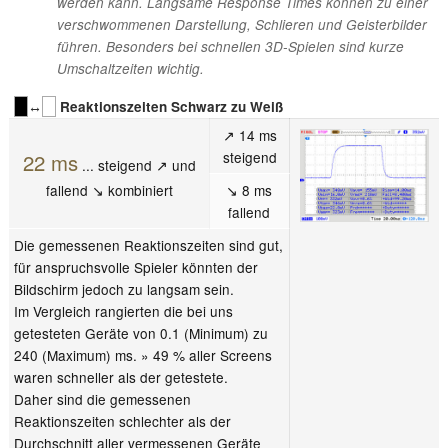
werden kann. Langsame Response Times können zu einer
verschwommenen Darstellung, Schlieren und Geisterbilder
führen. Besonders bei schnellen 3D-Spielen sind kurze
Umschaltzeiten wichtig.
↔
Reaktionszeiten Schwarz zu Weiß
↗ 14 ms
steigend
22 ms
... steigend ↗ und
fallend ↘ kombiniert
↘ 8 ms
fallend
Die gemessenen Reaktionszeiten sind gut,
für anspruchsvolle Spieler könnten der
Bildschirm jedoch zu langsam sein.
Im Vergleich rangierten die bei uns
getesteten Geräte von 0.1 (Minimum) zu
240 (Maximum) ms. » 49 % aller Screens
waren schneller als der getestete.
Daher sind die gemessenen
Reaktionszeiten schlechter als der
Durchschnitt aller vermessenen Geräte