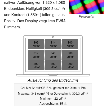
nativen Auflösung von 1.920 x 1.080
Bildpunkten. Helligkeit (309,3 cd/m²)
und Kontrast (1.559:1) fallen gut aus.
Pixelraster
Positiv: Das Display zeigt kein PWM-
Flimmern.
309
314
300
cd/m²
cd/m²
cd/m²
317
343
308
cd/m²
cd/m²
cd/m²
300
303
290
cd/m²
cd/m²
cd/m²
Ausleuchtung des Bildschirms
Chi Mei N156HCE-EN2 getestet mit Xrite i1 Pro
Maximal: 343 cd/m² (Nits) Durchschnitt: 309.3 cd/m²
Minimum: 22 cd/m²
Ausleuchtung: 85 %