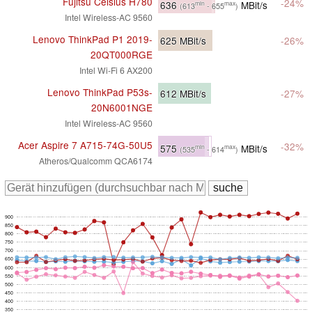
Fujitsu Celsius H780
-24%
636
MBit/s
min
max
(613
- 655
)
Intel Wireless-AC 9560
Lenovo ThinkPad P1 2019-
625
MBit/s
-26%
20QT000RGE
Intel Wi-Fi 6 AX200
Lenovo ThinkPad P53s-
612
MBit/s
-27%
20N6001NGE
Intel Wireless-AC 9560
Acer Aspire 7 A715-74G-50U5
-32%
575
MBit/s
min
max
(535
- 614
)
Atheros/Qualcomm QCA6174
900
850
800
750
700
650
600
550
500
450
400
350