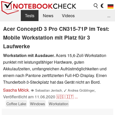
Tests
News
Videos
...
Benchmarks & Tech
Externe Tests
Acer ConceptD 3 Pro CN315-71P im Test:
Mobile Workstation mit Platz für 3
Kaufberatung
Deals
Suche
Jobs
Laufwerke
Forum
Workstation mit Ausdauer.
Acers 15,6-Zoll-Workstation
punktet mit leistungsfähiger Hardware, guten
Akkulaufzeiten, umfangreichen Aufrüstmöglichkeiten und
einem nach Pantone zertifizierten Full-HD-Display. Einen
Thunderbolt-3-Steckplatz hat das Gerät nicht an Bord.
Sascha Mölck
,
,
👁
Sebastian Jentsch
,
✓
Andrea Grüblinger
Veröffentlicht am
11.06.2020
🇺🇸
🇮🇹
...
Coffee Lake
Windows
Workstation