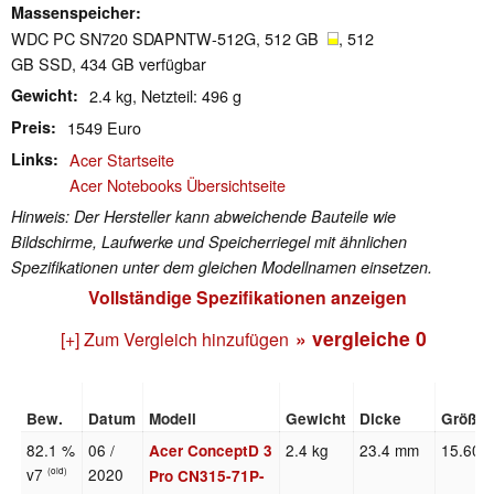
Massenspeicher
WDC PC SN720 SDAPNTW-512G, 512 GB
, 512
GB SSD, 434 GB verfügbar
Gewicht
2.4 kg, Netzteil: 496 g
Preis
1549 Euro
Links
Acer Startseite
Acer Notebooks Übersichtseite
Hinweis: Der Hersteller kann abweichende Bauteile wie
Bildschirme, Laufwerke und Speicherriegel mit ähnlichen
Spezifikationen unter dem gleichen Modellnamen einsetzen.
Vollständige Spezifikationen anzeigen
» vergleiche
0
[+] Zum Vergleich hinzufügen
Bew.
Datum
Modell
Gewicht
Dicke
Größe
82.1 %
06 /
2.4 kg
23.4 mm
15.60"
Acer ConceptD 3
v7
2020
(old)
Pro CN315-71P-