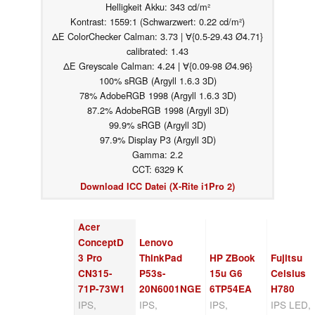
Helligkeit Akku: 343 cd/m²
Kontrast: 1559:1 (Schwarzwert: 0.22 cd/m²)
ΔE ColorChecker Calman: 3.73 | ∀{0.5-29.43 Ø4.71}
calibrated: 1.43
ΔE Greyscale Calman: 4.24 | ∀{0.09-98 Ø4.96}
100% sRGB (Argyll 1.6.3 3D)
78% AdobeRGB 1998 (Argyll 1.6.3 3D)
87.2% AdobeRGB 1998 (Argyll 3D)
99.9% sRGB (Argyll 3D)
97.9% Display P3 (Argyll 3D)
Gamma: 2.2
CCT: 6329 K
Download ICC Datei (X-Rite i1Pro 2)
Acer
ConceptD
Lenovo
3 Pro
ThinkPad
HP ZBook
Fujitsu
CN315-
P53s-
15u G6
Celsius
71P-73W1
20N6001NGE
6TP54EA
H780
IPS,
IPS,
IPS,
IPS LED,