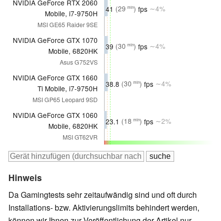
NVIDIA GeForce RTX 2060
41
(29
)
fps
∼4%
min
Mobile, i7-9750H
MSI GE65 Raider 9SE
NVIDIA GeForce GTX 1070
39
(30
)
fps
∼4%
min
Mobile, 6820HK
Asus G752VS
NVIDIA GeForce GTX 1660
38.8
(30
)
fps
∼4%
min
Ti Mobile, i7-9750H
MSI GP65 Leopard 9SD
NVIDIA GeForce GTX 1060
23.1
(18
)
fps
∼2%
min
Mobile, 6820HK
MSI GT62VR
Hinweis
Da Gamingtests sehr zeitaufwändig sind und oft durch
Installations- bzw. Aktivierungslimits behindert werden,
können wir Ihnen zur Veröffentlichung der Artikel nur