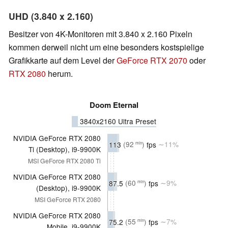
UHD (3.840 x 2.160)
Besitzer von 4K-Monitoren mit 3.840 x 2.160 Pixeln
kommen derweil nicht um eine besonders kostspielige
Grafikkarte auf dem Level der
GeForce RTX 2070
oder
RTX 2080
herum.
Doom Eternal
3840x2160 Ultra Preset
NVIDIA GeForce RTX 2080
113
(92
)
fps
∼11%
min
Ti (Desktop), i9-9900K
MSI GeForce RTX 2080 Ti
NVIDIA GeForce RTX 2080
87.5
(60
)
fps
∼9%
min
(Desktop), i9-9900K
MSI GeForce RTX 2080
NVIDIA GeForce RTX 2080
75.2
(55
)
fps
∼7%
min
Mobile, i9-9900K