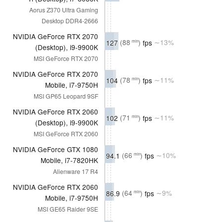
Aorus Z370 Ultra Gaming
Desktop DDR4-2666
NVIDIA GeForce RTX 2070
127
(88
)
fps
∼13%
min
(Desktop), i9-9900K
MSI GeForce RTX 2070
NVIDIA GeForce RTX 2070
104
(78
)
fps
∼11%
min
Mobile, i7-9750H
MSI GP65 Leopard 9SF
NVIDIA GeForce RTX 2060
102
(71
)
fps
∼11%
min
(Desktop), i9-9900K
MSI GeForce RTX 2060
NVIDIA GeForce GTX 1080
94.1
(66
)
fps
∼10%
min
Mobile, i7-7820HK
Alienware 17 R4
NVIDIA GeForce RTX 2060
86.9
(64
)
fps
∼9%
min
Mobile, i7-9750H
MSI GE65 Raider 9SE