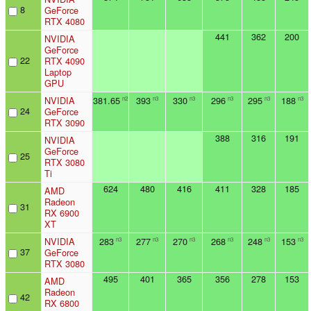
8
GeForce
RTX 4080
441
362
200
NVIDIA
GeForce
22
RTX 4090
Laptop
GPU
NVIDIA
381.65
393
330
296
295
188
n2
n3
n3
n3
n3
n3
24
GeForce
RTX 3090
388
316
191
NVIDIA
GeForce
25
RTX 3080
Ti
624
480
416
411
328
185
AMD
Radeon
31
RX 6900
XT
NVIDIA
283
277
270
268
248
153
n3
n3
n3
n3
n3
n3
37
GeForce
RTX 3080
495
401
365
356
278
153
AMD
Radeon
42
RX 6800