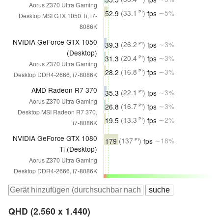
Aorus Z370 Ultra Gaming
52.9
(33.1
)
fps
∼5%
P1
Desktop MSI GTX 1050 Ti, i7-
8086K
NVIDIA GeForce GTX 1050
39.3
(26.2
)
fps
∼3%
P1
(Desktop)
31.3
(20.4
)
fps
∼3%
P1
Aorus Z370 Ultra Gaming
28.2
(16.8
)
fps
∼3%
P1
Desktop DDR4-2666, i7-8086K
AMD Radeon R7 370
35.3
(22.1
)
fps
∼3%
P1
Aorus Z370 Ultra Gaming
26.8
(16.7
)
fps
∼3%
P1
Desktop MSI Radeon R7 370,
19.5
(13.3
)
fps
∼2%
P1
i7-8086K
NVIDIA GeForce GTX 1080
179
(137
)
fps
∼18%
P1
Ti (Desktop)
Aorus Z370 Ultra Gaming
Desktop DDR4-2666, i7-8086K
QHD (2.560 x 1.440)