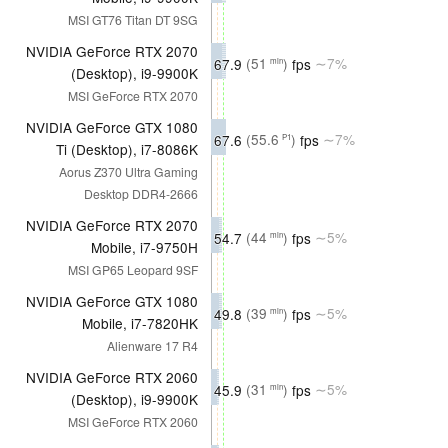
MSI GT76 Titan DT 9SG
NVIDIA GeForce RTX 2070
67.9
(51
)
fps
∼7%
min
(Desktop), i9-9900K
MSI GeForce RTX 2070
NVIDIA GeForce GTX 1080
67.6
(55.6
)
fps
∼7%
P1
Ti (Desktop), i7-8086K
Aorus Z370 Ultra Gaming
Desktop DDR4-2666
NVIDIA GeForce RTX 2070
54.7
(44
)
fps
∼5%
min
Mobile, i7-9750H
MSI GP65 Leopard 9SF
NVIDIA GeForce GTX 1080
49.8
(39
)
fps
∼5%
min
Mobile, i7-7820HK
Alienware 17 R4
NVIDIA GeForce RTX 2060
45.9
(31
)
fps
∼5%
min
(Desktop), i9-9900K
MSI GeForce RTX 2060