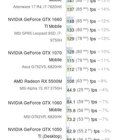
141
(88
)
fps
∼13%
Alienware 17 R4, i7-7820HK
137
(85
)
fps
∼14%
min
NVIDIA GeForce GTX 1660
148
(85
)
fps
∼12%
min
Ti Mobile
133
(80
)
fps
∼13%
min
MSI GP65 Leopard 9SD, i7-
129
(78
)
fps
∼13%
min
9750H
128
(80
)
fps
∼10%
min
NVIDIA GeForce GTX 1070
Mobile
115
(79
)
fps
∼11%
min
Asus G752VS, 6820HK
112
(78
)
fps
∼11%
min
108
(63
)
fps
∼8%
AMD Radeon RX 5500M
min
MSI Alpha 15, R7 3750H
44.9
(25
)
fps
∼4%
min
84.1
(59
)
fps
∼7%
min
NVIDIA GeForce GTX 1060
Mobile
75.8
(56
)
fps
∼7%
min
MSI GT62VR, 6820HK
73.2
(53
)
fps
∼7%
min
NVIDIA GeForce GTX 1050
62.9
(55.2
)
fps
∼5%
P1
Ti (Desktop)
55.5
(36.4
)
fps
∼5%
P1