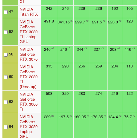
XT
242
246
239
236
192
105
NVIDIA
47
Titan RTX
491.8
128
NVIDIA
341.15
299.7
291.5
223.3
n2
n2
n2
n2
GeForce
52
RTX 3080
Ti Laptop
GPU
NVIDIA
246
246
244
237
208
116
n3
n3
n3
n3
n3
n3
58
GeForce
RTX 3070
315
290
266
259
204
113
NVIDIA
GeForce
60
RTX 2080
Ti
(Desktop)
508
320
283
274
219
122
NVIDIA
GeForce
62
RTX 3060
Ti
NVIDIA
289
197.5
180.05
178.85
134.4
75.7
n3
n3
n4
n4
n2
n2
GeForce
64
RTX 3080
Laptop
GPU