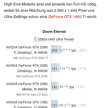
High-End-Modelle sind erst jenseits von Full-HD nötig,
wobei für eine Mischung aus 2.560 x 1.440 Pixel und
Ultra-Settings schon eine
GeForce GTX 1660 Ti
reicht.
Doom Eternal
2560x1440 Ultra Preset
NVIDIA GeForce RTX 2080
204
(127
)
fps
∼22%
min
Ti (Desktop), i9-9900K
MSI GeForce RTX 2080 Ti
NVIDIA GeForce RTX 2080
161
(116
)
fps
∼17%
min
(Desktop), i9-9900K
MSI GeForce RTX 2080
NVIDIA GeForce RTX 2080
142
(99
)
fps
∼15%
min
Mobile, i9-9900K
MSI GT76 Titan DT 9SG
NVIDIA GeForce GTX 1080
131
(96.2
)
fps
∼14%
P1
Ti (Desktop), i7-8086K