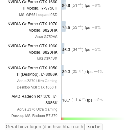
NVIDIA GeForce GTX 1660
80.9
(51
)
fps
∼9%
min
Ti Mobile, i7-9750H
MSI GP65 Leopard 9SD
NVIDIA GeForce GTX 1070
75.5
(53
)
fps
∼8%
min
Mobile, 6820HK
Asus G752VS
NVIDIA GeForce GTX 1060
46.3
(34
)
fps
∼5%
min
Mobile, 6820HK
MSI GT62VR
NVIDIA GeForce GTX 1050
39.3
(25.4
)
fps
∼4%
P1
Ti (Desktop), i7-8086K
Aorus Z370 Ultra Gaming
Desktop MSI GTX 1050 Ti
AMD Radeon R7 370, i7-
16.7
(11.4
)
fps
∼2%
P1
8086K
Aorus Z370 Ultra Gaming
Desktop MSI Radeon R7 370