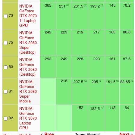
365
145
78.2
NVIDIA
231
201.5
193.2
n2
n2
n2
GeForce
70
RTX 3070
Ti Laptop
GPU
242
223
219
217
163
86.8
NVIDIA
GeForce
75
RTX 2080
Super
(Desktop)
293
249
228
223
161
87.5
NVIDIA
GeForce
80
RTX 2080
(Desktop)
216
NVIDIA
207.5
205
161.5
88.65
n2
n2
n2
n2
GeForce
81
RTX 2080
Super
Mobile
152
118
64
NVIDIA
182.5
n2
GeForce
82
RTX 3070
Laptop
GPU
< Prev
Next >
Doom Eternal