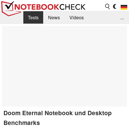
Tests
News
Videos
...
Benchmarks & Tech
Externe Tests
Kaufberatung
Deals
Suche
Jobs
Forum
Doom Eternal Notebook und Desktop
Benchmarks