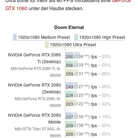
Ultra sollte für mehr als 60 FPS mindestens eine
GeForce
GTX 1060
unter der Haube stecken.
Doom Eternal
1920x1080 Medium Preset
1920x1080 High Preset
1920x1080 Ultra Preset
NVIDIA GeForce RTX 2080
290
(136
)
fps
∼23%
min
Ti (Desktop)
266
(133
)
fps
∼25%
min
MSI GeForce RTX 2080 Ti, i9-
259
(131
)
fps
∼26%
min
9900K
NVIDIA GeForce RTX 2080
249
(127
)
fps
∼20%
min
(Desktop)
228
(125
)
fps
∼22%
min
MSI GeForce RTX 2080, i9-
223
(122
)
fps
∼22%
min
9900K
NVIDIA GeForce RTX 2080
237
(139
)
fps
∼19%
min
Mobile
209
(138
)
fps
∼20%
min
MSI GT76 Titan DT 9SG, i9-
205
(130
)
fps
∼20%
min
9900K