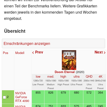
einen Teil der Benchmarks liefern. Weitere Grafikkarten
werden jeweils in den kommenden Tagen und Wochen
eingebaut.
Übersicht
Einschränkungen anzeigen
< Prev
Next >
Pos
Modell
(2020)
Doom Eternal
low
med.
high
ultra
QHD
4K
1280x720
1920x1080
1920x1080
1920x1080
2560x1440
3840x2160
Low Preset
Medium
High Preset
Ultra Preset
Ultra
Ultra
Preset
Preset
Preset
855
826
679
680
572
364
NVIDIA
2
GeForce
RTX 4090
874
751
633
575
485
245
NVIDIA