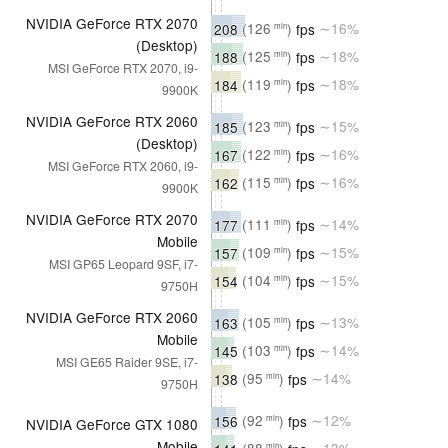
NVIDIA GeForce RTX 2070
208
(126
)
fps
∼16%
min
(Desktop)
188
(125
)
fps
∼18%
min
MSI GeForce RTX 2070, i9-
184
(119
)
fps
∼18%
min
9900K
NVIDIA GeForce RTX 2060
185
(123
)
fps
∼15%
min
(Desktop)
167
(122
)
fps
∼16%
min
MSI GeForce RTX 2060, i9-
162
(115
)
fps
∼16%
min
9900K
NVIDIA GeForce RTX 2070
177
(111
)
fps
∼14%
min
Mobile
157
(109
)
fps
∼15%
min
MSI GP65 Leopard 9SF, i7-
154
(104
)
fps
∼15%
min
9750H
NVIDIA GeForce RTX 2060
163
(105
)
fps
∼13%
min
Mobile
145
(103
)
fps
∼14%
min
MSI GE65 Raider 9SE, i7-
138
(95
)
fps
∼14%
min
9750H
156
(92
)
fps
∼12%
min
NVIDIA GeForce GTX 1080
Mobile
min