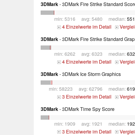
3DMark
- 3DMark Fire Strike Standard Scor
min: 5316 avg: 5480 median:
551
4 Einzelwerte im Detail
Vergle
+
+
3DMark
- 3DMark Fire Strike Standard Grap
min: 6262 avg: 6323 median:
632
4 Einzelwerte im Detail
Vergle
+
+
3DMark
- 3DMark Ice Storm Graphics
min: 58223 avg: 62796 median:
619
3 Einzelwerte im Detail
Vergle
+
+
3DMark
- 3DMark Time Spy Score
min: 1909 avg: 1921 median:
192
3 Einzelwerte im Detail
Vergle
+
+