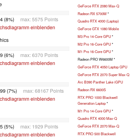
e
GeForce RTX 2080 Max-Q
Radeon RX 5700M
*
4 (8%)
max: 5575 Points
Quadro RTX 4000 (Laptop)
ichsdiagramm einblenden
GeForce GTX 1080 Mobile
M3 Pro 14-Core GPU
*
hics
M2 Pro 16-Core GPU
*
M1 Pro 16-Core GPU
*
9 (6%)
max: 6370 Points
Radeon PRO W6600M *
ichsdiagramm einblenden
GeForce RTX 4050 Laptop GPU
GeForce RTX 2070 Super Max-Q
Arc B390 Panther Lake iGPU
99 (7%)
max: 68167 Points
Radeon RX 6600S
RTX PRO 1000 Blackwell
ichsdiagramm einblenden
Generation Laptop
*
M1 Pro 14-Core GPU
*
Quadro RTX 4000 Max-Q
5 (5%)
max: 1929 Points
GeForce RTX 2070 Max-Q
ichsdiagramm einblenden
RTX PRO 500 Blackwell