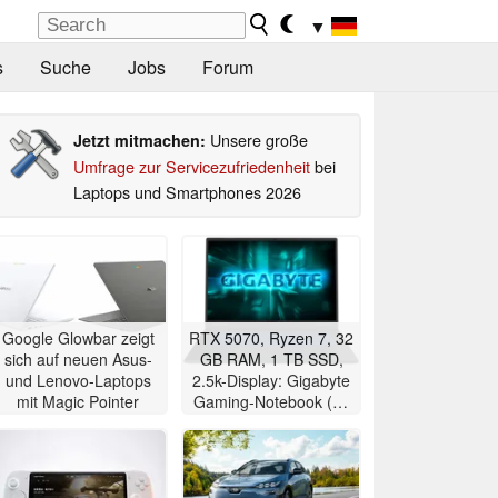
▼
s
Suche
Jobs
Forum
Unsere große
Jetzt mitmachen:
Umfrage zur Servicezufriedenheit
bei
Laptops und Smartphones 2026
Google Glowbar zeigt
RTX 5070, Ryzen 7, 32
sich auf neuen Asus-
GB RAM, 1 TB SSD,
und Lenovo-Laptops
2.5k-Display: Gigabyte
mit Magic Pointer
Gaming-Notebook (18
Zoll) im Angebot