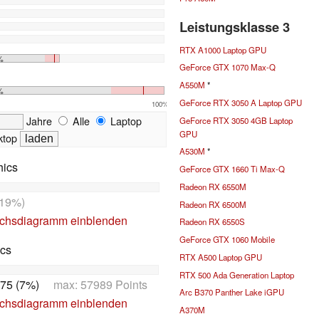
Leistungsklasse 3
RTX A1000 Laptop GPU
%
GeForce GTX 1070 Max-Q
A550M
*
%
GeForce RTX 3050 A Laptop GPU
100%
Jahre
Alle
Laptop
GeForce RTX 3050 4GB Laptop
GPU
top
A530M
*
hics
GeForce GTX 1660 Ti Max-Q
Radeon RX 6550M
19%)
Radeon RX 6500M
ichsdiagramm einblenden
Radeon RX 6550S
GeForce GTX 1060 Mobile
ics
RTX A500 Laptop GPU
RTX 500 Ada Generation Laptop
75 (7%)
max: 57989 Points
Arc B370 Panther Lake iGPU
ichsdiagramm einblenden
A370M