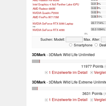
3.01 8%
Intel Graphics 4 Xe3 Panther Lake iGPU
3.02 8%
AMD Radeon 680M
3.02 8%
NVIDIA Quadro P2000
3.06 10%
AMD FirePro W7170M
...
22.7 714%
NVIDIA GeForce RTX 5090 Laptop
max:
33.3 1094%
NVIDIA GeForce RTX 4090
0%
Suchen:
Modell:
Max. Alter:
Smartphone
Desk
3DMark
- 3DMark Wild Life Unlimited
11977 Points
(
1 Einzelwerte im Detail
Vergle
+
+
3DMark
- 3DMark Wild Life Extreme Unlimit
3631 Points
(
1 Einzelwerte im Detail
Vergle
+
+