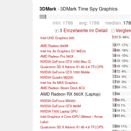
3DMark
- 3DMark Time Spy Graphics
min: 1786 avg: 1788 median:
178
3 Einzelwerte im Detail
Vergle
+
-
107.5 -94%
Intel UHD Graphics 600
...
1477 -17%
AMD Radeon 840M
1496 -16%
Intel Iris Xe Graphics G7 96EUs
1614 -10%
AMD Radeon Pro 560X
1615 -10%
NVIDIA GeForce GTX 1050 Max-Q
1616 -10%
Qualcomm SD X Adreno X1-85 3.8 TFLOPS
1672 -6%
NVIDIA GeForce GTX 1050 Mobile
1724 -4%
NVIDIA Quadro M2200
1735 -3%
Intel Iris Xe MAX Graphics
1769 -1%
AMD Radeon Steam Deck 8CU
AMD Radeon RX 560X (Laptop)
1788
1796 0%
NVIDIA GeForce MX450
1810 1%
NVIDIA GeForce GTX 965M
1814 1%
NVIDIA T500 Laptop GPU
1855 4%
Intel Graphics 4-Core iGPU (Meteor / Arrow
Lake)
1989 11%
Qualcomm SD X Adreno X1-85 4.6 TFLOPS