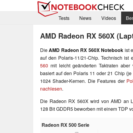
Tests
News
Videos
Be
AMD Radeon RX 560X (Lap
Die
AMD Radeon RX 560X Notebook
ist
auf den Polaris-11/21-Chip. Technisch is
560
mit leicht geänderten Taktraten aber 
basiert auf den Polaris 11 oder 21 Chip (j
1024 Shader-Kernen. Die Features der
Po
nachlesen
.
Die Radeon RX 560X wird von AMD an Lap
128 Bit GDDR5 beworben mit einem TDP von 
Radeon RX 500 Serie