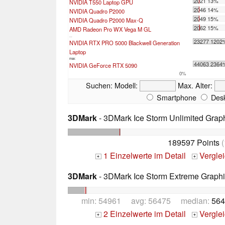
2021 13%
NVIDIA T550 Laptop GPU
2046 14%
NVIDIA Quadro P2000
2049 15%
NVIDIA Quadro P2000 Max-Q
2062 15%
AMD Radeon Pro WX Vega M GL
...
23277 1202
NVIDIA RTX PRO 5000 Blackwell Generation
Laptop
max:
44063 2364
NVIDIA GeForce RTX 5090
0%
Suchen:
Modell:
Max. Alter:
Smartphone
Desk
3DMark
- 3DMark Ice Storm Unlimited Grap
189597 Points
(
1 Einzelwerte im Detail
Vergle
+
+
3DMark
- 3DMark Ice Storm Extreme Graph
min: 54961 avg: 56475 median:
564
2 Einzelwerte im Detail
Vergle
+
+