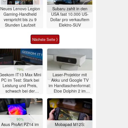
Neues Lenovo Legion
Subaru zahlt in den
Gaming-Handheld
USA fast 10.000 US-
verspricht bis zu 9
Dollar pro verkauftem
Stunden Laufzeit
Elektro-SUV
Nächste Seite ⟩
79%
Geekom IT13 Max Mini
Laser-Projektor mit
PC im Test: Stark bei
Akku und Google TV
Leistung und Preis,
im Handtaschenformat:
schwach bei der
Etoe Dolphin 2 im
Kühlung
Praxis-Test
90%
Asus ProArt PZ14 im
Mobapad M12S: