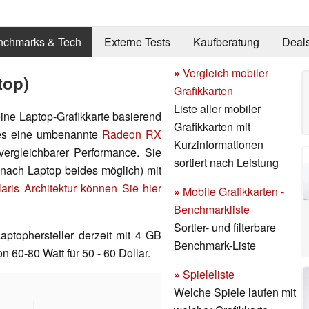
nchmarks & Tech
Externe Tests
Kaufberatung
Deal
»
Vergleich mobiler
top)
Grafikkarten
Liste aller mobiler
 eine Laptop-Grafikkarte basierend
Grafikkarten mit
t es eine umbenannte
Radeon RX
Kurzinformationen
vergleichbarer Performance. Sie
sortiert nach Leistung
e nach Laptop beides möglich) mit
laris Architektur können Sie hier
»
Mobile Grafikkarten -
Benchmarkliste
Sortier- und filterbare
tophersteller derzeit mit 4 GB
Benchmark-Liste
60-80 Watt für 50 - 60 Dollar.
»
Spieleliste
Welche Spiele laufen mit