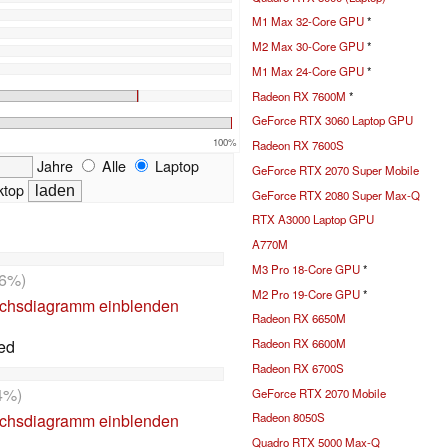
M1 Max 32-Core GPU
*
M2 Max 30-Core GPU
*
M1 Max 24-Core GPU
*
Radeon RX 7600M
*
GeForce RTX 3060 Laptop GPU
100%
Radeon RX 7600S
Jahre
Alle
Laptop
GeForce RTX 2070 Super Mobile
top
GeForce RTX 2080 Super Max-Q
RTX A3000 Laptop GPU
A770M
M3 Pro 18-Core GPU
*
6%)
M2 Pro 19-Core GPU
*
ichsdiagramm einblenden
Radeon RX 6650M
ed
Radeon RX 6600M
Radeon RX 6700S
4%)
GeForce RTX 2070 Mobile
Radeon 8050S
ichsdiagramm einblenden
Quadro RTX 5000 Max-Q