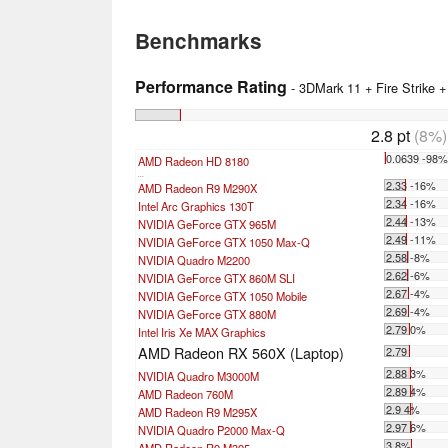
Benchmarks
Performance Rating
- 3DMark 11 + Fire Strike 
2.8 pt
(8%)
0.0639 -98
AMD Radeon HD 8180
...
2.33 -16%
AMD Radeon R9 M290X
2.34 -16%
Intel Arc Graphics 130T
2.44 -13%
NVIDIA GeForce GTX 965M
2.49 -11%
NVIDIA GeForce GTX 1050 Max-Q
2.58 -8%
NVIDIA Quadro M2200
2.62 -6%
NVIDIA GeForce GTX 860M SLI
2.67 -4%
NVIDIA GeForce GTX 1050 Mobile
2.69 -4%
NVIDIA GeForce GTX 880M
2.79 0%
Intel Iris Xe MAX Graphics
AMD Radeon RX 560X (Laptop)
2.79
2.88 3%
NVIDIA Quadro M3000M
2.89 4%
AMD Radeon 760M
2.9 4%
AMD Radeon R9 M295X
2.97 6%
NVIDIA Quadro P2000 Max-Q
3 8%
AMD Radeon R9 M395