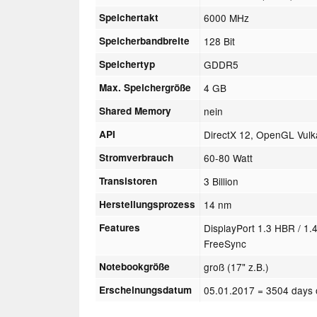
Speichertakt
6000 MHz
Speicherbandbreite
128 Bit
Speichertyp
GDDR5
Max. Speichergröße
4 GB
Shared Memory
nein
API
DirectX 12, OpenGL Vul
Stromverbrauch
60-80 Watt
Transistoren
3 Billion
Herstellungsprozess
14 nm
Features
DisplayPort 1.3 HBR / 1
FreeSync
Notebookgröße
groß (17" z.B.)
Erscheinungsdatum
05.01.2017
= 3504 days 