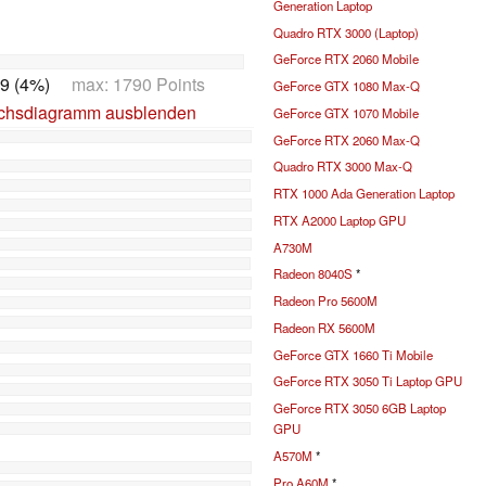
Generation Laptop
Quadro RTX 3000 (Laptop)
GeForce RTX 2060 Mobile
9 (4%)
max: 1790 Points
GeForce GTX 1080 Max-Q
ichsdiagramm ausblenden
GeForce GTX 1070 Mobile
GeForce RTX 2060 Max-Q
Quadro RTX 3000 Max-Q
RTX 1000 Ada Generation Laptop
RTX A2000 Laptop GPU
A730M
Radeon 8040S
*
Radeon Pro 5600M
Radeon RX 5600M
GeForce GTX 1660 Ti Mobile
GeForce RTX 3050 Ti Laptop GPU
GeForce RTX 3050 6GB Laptop
GPU
A570M
*
Pro A60M
*