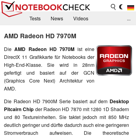
Tests
News
Videos
...
Benchmarks & Tech
Externe Tests
AMD Radeon HD 7970M
Kaufberatung
Deals
Suche
Jobs
Die
AMD Radeon HD 7970M
ist eine
DirectX 11 Grafikkarte für Notebooks der
Forum
High-End-Klasse. Sie wird in 28nm
gefertigt und basiert auf der GCN
(Graphics Core Next) Architektur von
AMD.
Die Radeon HD 7900M Serie basiert auf dem
Desktop
Pitcairn Chip
der Radeon HD 7870 mit 1280 1D Shadern
und 80 Textureinheiten. Sie taktet jedoch mit 850 MHz
deutlich geringer und dürfte dadurch auch eine geringeren
Stromverbrauch aufweisen. Die theoretische