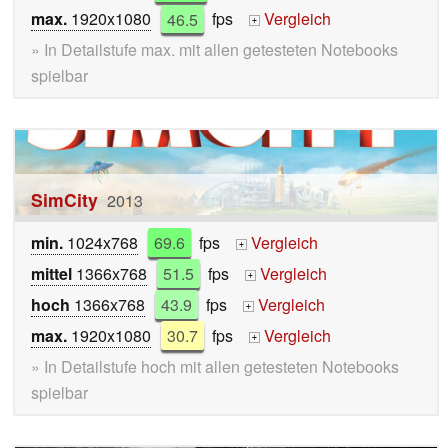
max.
1920x1080
46.5
fps
Vergleich
+
» In Detailstufe max. mit allen getesteten Notebooks
spielbar
SimCity
2013
min.
1024x768
69.6
fps
Vergleich
+
mittel
1366x768
51.5
fps
Vergleich
+
hoch
1366x768
43.9
fps
Vergleich
+
max.
1920x1080
30.7
fps
Vergleich
+
» In Detailstufe hoch mit allen getesteten Notebooks
spielbar