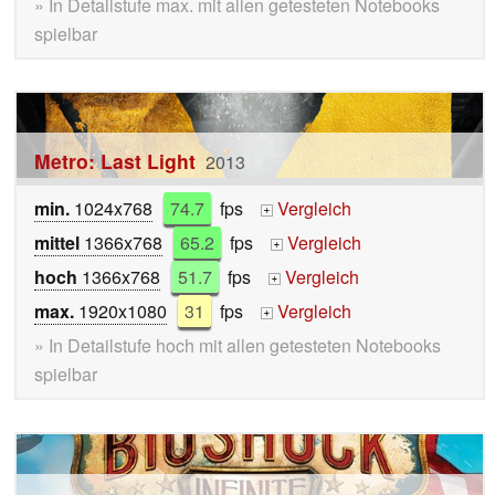
» In Detailstufe max. mit allen getesteten Notebooks
spielbar
Metro: Last Light
2013
min.
1024x768
74.7
fps
Vergleich
+
mittel
1366x768
65.2
fps
Vergleich
+
hoch
1366x768
51.7
fps
Vergleich
+
max.
1920x1080
31
fps
Vergleich
+
» In Detailstufe hoch mit allen getesteten Notebooks
spielbar