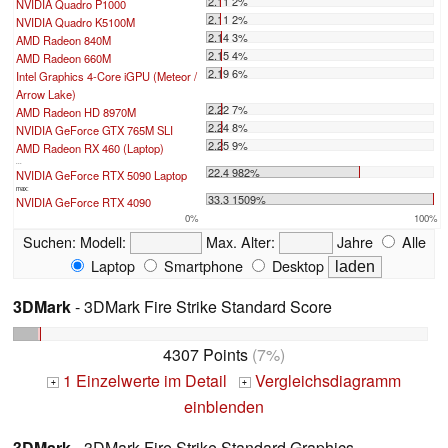
2.11 2%
NVIDIA Quadro P1000
2.11 2%
NVIDIA Quadro K5100M
2.14 3%
AMD Radeon 840M
2.15 4%
AMD Radeon 660M
2.19 6%
Intel Graphics 4-Core iGPU (Meteor /
Arrow Lake)
2.22 7%
AMD Radeon HD 8970M
2.24 8%
NVIDIA GeForce GTX 765M SLI
2.25 9%
AMD Radeon RX 460 (Laptop)
...
22.4 982%
NVIDIA GeForce RTX 5090 Laptop
max:
33.3 1509%
NVIDIA GeForce RTX 4090
0%
100%
Suchen:
Modell:
Max. Alter:
Jahre
Alle
Laptop
Smartphone
Desktop
3DMark
- 3DMark Fire Strike Standard Score
4307 Points
(7%)
1 Einzelwerte im Detail
Vergleichsdiagramm
+
+
einblenden
3DMark
- 3DMark Fire Strike Standard Graphics