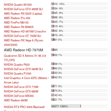
...
5310 -10%
NVIDIA Quadro M1200
5334 -9%
NVIDIA GeForce GTX 485M SLI
5345 -9%
AMD Radeon RX 550X (Laptop)
5388 -8%
AMD Radeon Pro 455
5445 -7%
AMD FirePro M6100
5515 -6%
AMD Radeon R9 M385X
5542 -6%
AMD Radeon HD 6970M Crossfire
5673 -4%
NVIDIA GeForce GT 755M SLI
5861 0%
AMD Radeon RX Vega 8 (Ryzen
4000/5000)
AMD Radeon HD 7970M
5885
5932 1%
Qualcomm SD X Adreno X1-85 3.8
TFLOPS
5939 1%
NVIDIA Quadro P620
5990 2%
NVIDIA GeForce GTX 580M SLI
6033 3%
NVIDIA Quadro P1000
6042 3%
Intel Graphics 4-Core iGPU (Meteor /
Arrow Lake)
6071 3%
NVIDIA GeForce GTX 775M
6074 3%
NVIDIA GeForce GTX 680M
6142 4%
NVIDIA GeForce MX350
6321 7%
AMD Radeon 660M
...
68271 1060%
NVIDIA RTX PRO 5000 Blackwell