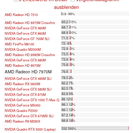
ausblenden
0.6 -99%
AMD Radeon HD 7310
...
65.2 -15%
AMD Radeon HD 6970M Crossfire
68.7 -11%
NVIDIA GeForce GTX 960M
68.9 -10%
NVIDIA GeForce GTX 860M
71.5 -7%
NVIDIA GeForce GT 755M SLI
72 -6%
AMD FirePro M6100
72.9 -5%
NVIDIA Quadro M2000M
73.5 -4%
AMD Radeon HD 6990M Crossfire
73.9 -4%
NVIDIA GeForce GTX 680M
75.8 -1%
AMD Radeon HD 8970M
AMD Radeon HD 7970M
76.8
78.5 2%
NVIDIA GeForce GTX 485M SLI
82.2 7%
AMD Radeon RX 5600M
82.5 7%
NVIDIA GeForce GTX 580M SLI
83.8 9%
NVIDIA GeForce GTX 870M
86 12%
NVIDIA GeForce GTX 1050 Ti Max-Q
86.1 12%
NVIDIA GeForce MX450
86.1 12%
NVIDIA Quadro P2000
87.2 14%
NVIDIA GeForce GTX 670MX SLI
88.8 16%
AMD Radeon R9 M290X
...
532 593%
NVIDIA Quadro RTX 5000 (Laptop)