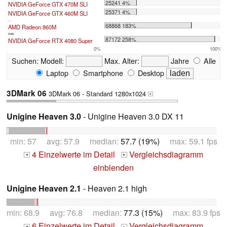
25241 4%
NVIDIA GeForce GTX 470M SLI
25371 4%
NVIDIA GeForce GTX 460M SLI
...
68868 183%
AMD Radeon 860M
max:
87172 258%
NVIDIA GeForce RTX 4080 Super
0%
100%
Suchen:
Modell:
Max. Alter:
Jahre
Alle
Laptop
Smartphone
Desktop
3DMark 06
3DMark 06 - Standard 1280x1024
+
Unigine Heaven 3.0
- Unigine Heaven 3.0 DX 11
min: 57 avg: 57.9 median:
57.7 (19%)
max: 59.1 fps
4 Einzelwerte im Detail
Vergleichsdiagramm
+
+
einblenden
Unigine Heaven 2.1
- Heaven 2.1 high
min: 68.9 avg: 76.8 median:
77.3 (15%)
max: 83.9 fps
6 Einzelwerte im Detail
Vergleichsdiagramm
+
-