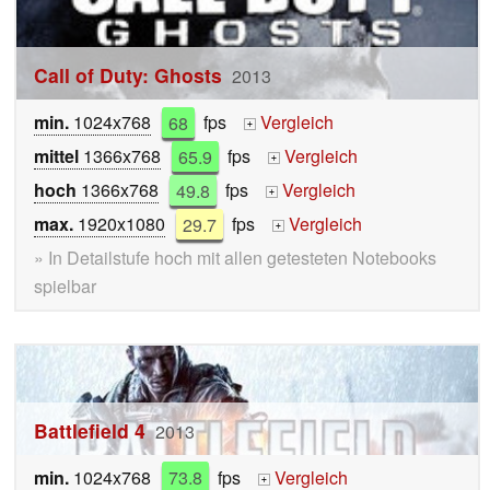
Call of Duty: Ghosts
2013
min.
1024x768
68
fps
Vergleich
+
mittel
1366x768
65.9
fps
Vergleich
+
hoch
1366x768
49.8
fps
Vergleich
+
max.
1920x1080
29.7
fps
Vergleich
+
» In Detailstufe hoch mit allen getesteten Notebooks
spielbar
Battlefield 4
2013
min.
1024x768
73.8
fps
Vergleich
+