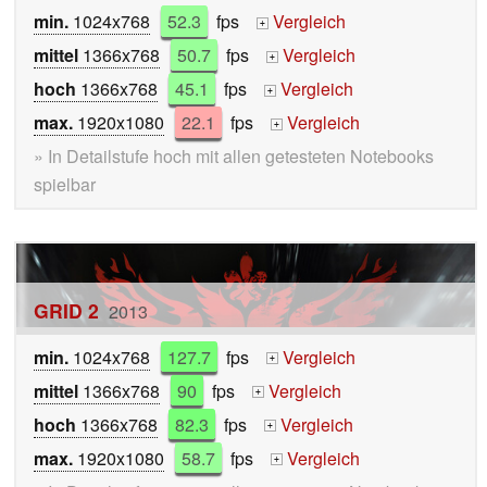
min.
1024x768
52.3
fps
Vergleich
+
mittel
1366x768
50.7
fps
Vergleich
+
hoch
1366x768
45.1
fps
Vergleich
+
max.
1920x1080
22.1
fps
Vergleich
+
» In Detailstufe hoch mit allen getesteten Notebooks
spielbar
GRID 2
2013
min.
1024x768
127.7
fps
Vergleich
+
mittel
1366x768
90
fps
Vergleich
+
hoch
1366x768
82.3
fps
Vergleich
+
max.
1920x1080
58.7
fps
Vergleich
+