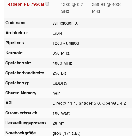
Radeon HD 7950M
1280 @ 0.7
256 Bit @ 4000
GHz
MHz
Codename
Wimbledon XT
Architektur
GCN
Pipelines
1280 - unified
Kerntakt
850 MHz
Speichertakt
4800 MHz
Speicherbandbreite
256 Bit
Speichertyp
GDDR5
Shared Memory
nein
API
DirectX 11.1, Shader 5.0, OpenGL 4.2
Stromverbrauch
100 Watt
Herstellungsprozess
28 nm
Notebookgröße
groß (17" z.B.)