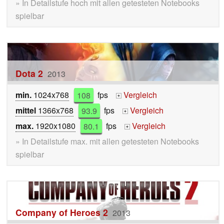
» In Detailstufe hoch mit allen getesteten Notebooks
spielbar
Dota 2
2013
min.
1024x768
108
fps
Vergleich
+
mittel
1366x768
93.9
fps
Vergleich
+
max.
1920x1080
80.1
fps
Vergleich
+
» In Detailstufe max. mit allen getesteten Notebooks
spielbar
Company of Heroes 2
2013