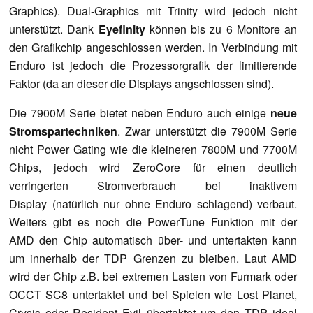
Graphics). Dual-Graphics mit Trinity wird jedoch nicht
unterstützt. Dank
Eyefinity
können bis zu 6 Monitore an
den Grafikchip angeschlossen werden. In Verbindung mit
Enduro ist jedoch die Prozessorgrafik der limitierende
Faktor (da an dieser die Displays angschlossen sind).
Die 7900M Serie bietet neben Enduro auch einige
neue
Stromspartechniken
. Zwar unterstützt die 7900M Serie
nicht Power Gating wie die kleineren 7800M und 7700M
Chips, jedoch wird ZeroCore für einen deutlich
verringerten Stromverbrauch bei inaktivem
Display (natürlich nur ohne Enduro schlagend) verbaut.
Weiters gibt es noch die PowerTune Funktion mit der
AMD den Chip automatisch über- und untertakten kann
um innerhalb der TDP Grenzen zu bleiben. Laut AMD
wird der Chip z.B. bei extremen Lasten von Furmark oder
OCCT SC8 untertaktet und bei Spielen wie Lost Planet,
Crysis oder Resident Evil übertaktet um den TDP ideal