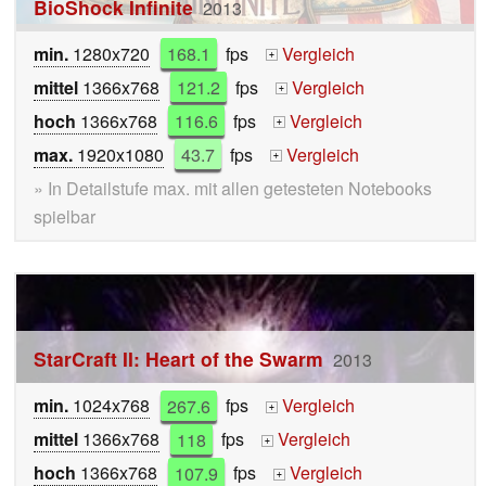
BioShock Infinite
2013
min.
1280x720
168.1
fps
Vergleich
+
mittel
1366x768
121.2
fps
Vergleich
+
hoch
1366x768
116.6
fps
Vergleich
+
max.
1920x1080
43.7
fps
Vergleich
+
» In Detailstufe max. mit allen getesteten Notebooks
spielbar
StarCraft II: Heart of the Swarm
2013
min.
1024x768
267.6
fps
Vergleich
+
mittel
1366x768
118
fps
Vergleich
+
hoch
1366x768
107.9
fps
Vergleich
+