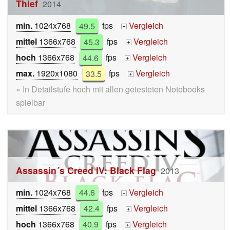
Thief
2014
min.
1024x768
49.5
fps
Vergleich
+
mittel
1366x768
45.3
fps
Vergleich
+
hoch
1366x768
44.6
fps
Vergleich
+
max.
1920x1080
33.5
fps
Vergleich
+
» In Detailstufe hoch mit allen getesteten Notebooks
spielbar
Assassin´s Creed IV: Black Flag
2013
min.
1024x768
44.6
fps
Vergleich
+
mittel
1366x768
42.4
fps
Vergleich
+
hoch
1366x768
40.9
fps
Vergleich
+