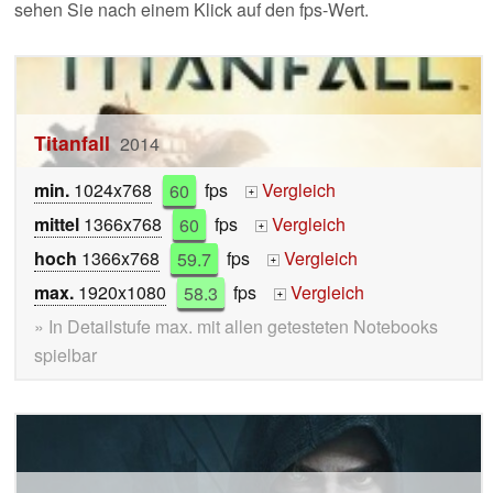
sehen Sie nach einem Klick auf den fps-Wert.
Titanfall
2014
min.
1024x768
60
fps
Vergleich
+
mittel
1366x768
60
fps
Vergleich
+
hoch
1366x768
59.7
fps
Vergleich
+
max.
1920x1080
58.3
fps
Vergleich
+
» In Detailstufe max. mit allen getesteten Notebooks
spielbar