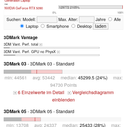
Generation Laptop
max:
129772 2105%
NVIDIA GeForce RTX 5090
0%
100%
Suchen:
Modell:
Max. Alter:
Jahre
Alle
Laptop
Smartphone
Desktop
3DMark Vantage
3DM Vant. Perf. total
+
3DM Vant. Perf. GPU no PhysX
+
3DMark 03
- 3DMark 03 - Standard
min: 44561 avg: 53442 median:
45299.5 (24%)
max:
94730 Points
6 Einzelwerte im Detail
Vergleichsdiagramm
+
+
einblenden
3DMark 05
- 3DMark 05 - Standard
min: 13708 avg: 24337 median:
25433 (28%)
max: