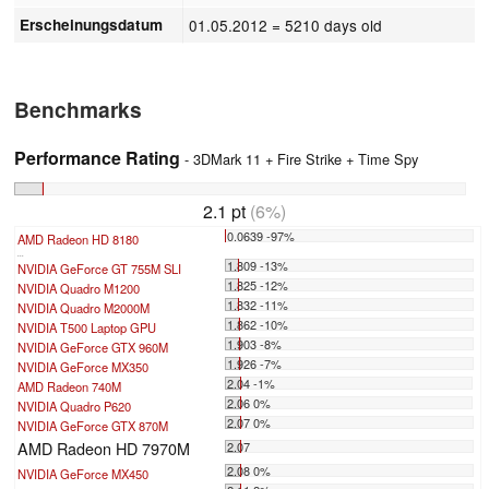
Erscheinungsdatum
01.05.2012
= 5210 days old
Benchmarks
Performance Rating
- 3DMark 11 + Fire Strike + Time Spy
2.1 pt
(6%)
0.0639 -97%
AMD Radeon HD 8180
...
1.809 -13%
NVIDIA GeForce GT 755M SLI
1.825 -12%
NVIDIA Quadro M1200
1.832 -11%
NVIDIA Quadro M2000M
1.862 -10%
NVIDIA T500 Laptop GPU
1.903 -8%
NVIDIA GeForce GTX 960M
1.926 -7%
NVIDIA GeForce MX350
2.04 -1%
AMD Radeon 740M
2.06 0%
NVIDIA Quadro P620
2.07 0%
NVIDIA GeForce GTX 870M
AMD Radeon HD 7970M
2.07
2.08 0%
NVIDIA GeForce MX450