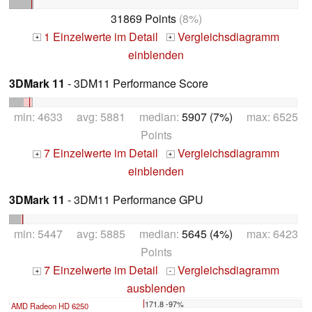
31869 Points
(8%)
1 Einzelwerte im Detail
Vergleichsdiagramm
+
+
einblenden
3DMark 11
- 3DM11 Performance Score
min: 4633 avg: 5881 median:
5907 (7%)
max: 6525
Points
7 Einzelwerte im Detail
Vergleichsdiagramm
+
+
einblenden
3DMark 11
- 3DM11 Performance GPU
min: 5447 avg: 5885 median:
5645 (4%)
max: 6423
Points
7 Einzelwerte im Detail
Vergleichsdiagramm
+
-
ausblenden
171.8 -97%
AMD Radeon HD 6250