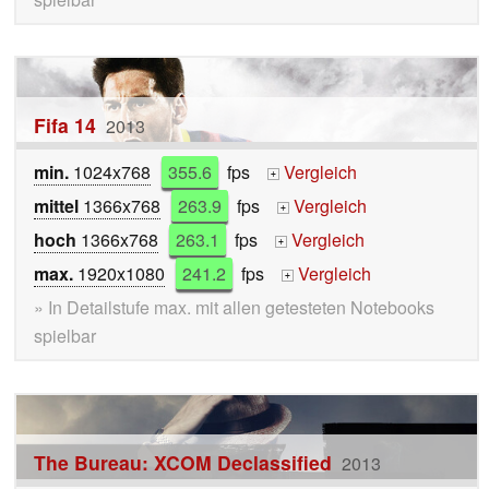
Fifa 14
2013
min.
1024x768
355.6
fps
Vergleich
+
mittel
1366x768
263.9
fps
Vergleich
+
hoch
1366x768
263.1
fps
Vergleich
+
max.
1920x1080
241.2
fps
Vergleich
+
» In Detailstufe max. mit allen getesteten Notebooks
spielbar
The Bureau: XCOM Declassified
2013