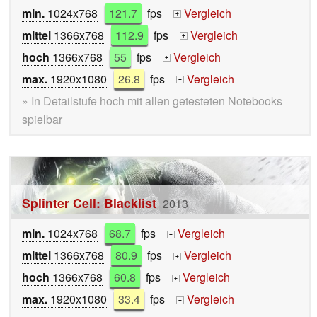
min.
1024x768
121.7
fps
Vergleich
+
mittel
1366x768
112.9
fps
Vergleich
+
hoch
1366x768
55
fps
Vergleich
+
max.
1920x1080
26.8
fps
Vergleich
+
» In Detailstufe hoch mit allen getesteten Notebooks
spielbar
Splinter Cell: Blacklist
2013
min.
1024x768
68.7
fps
Vergleich
+
mittel
1366x768
80.9
fps
Vergleich
+
hoch
1366x768
60.8
fps
Vergleich
+
max.
1920x1080
33.4
fps
Vergleich
+