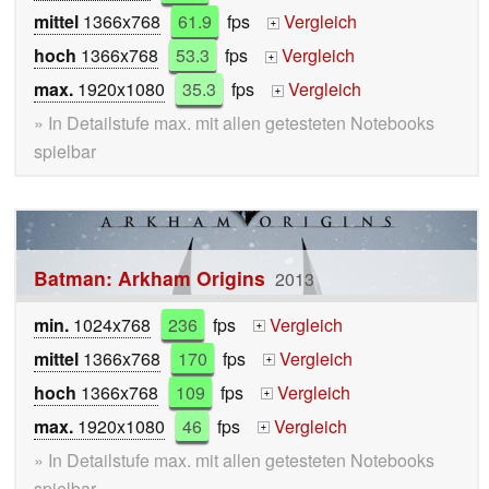
mittel
1366x768
61.9
fps
Vergleich
+
hoch
1366x768
53.3
fps
Vergleich
+
max.
1920x1080
35.3
fps
Vergleich
+
» In Detailstufe max. mit allen getesteten Notebooks
spielbar
Batman: Arkham Origins
2013
min.
1024x768
236
fps
Vergleich
+
mittel
1366x768
170
fps
Vergleich
+
hoch
1366x768
109
fps
Vergleich
+
max.
1920x1080
46
fps
Vergleich
+
» In Detailstufe max. mit allen getesteten Notebooks
spielbar