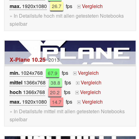
max.
1920x1080
26.7
fps
Vergleich
+
» In Detailstufe hoch mit allen getesteten Notebooks
spielbar
X-Plane 10.25
2013
min.
1024x768
67.9
fps
Vergleich
+
mittel
1366x768
38.8
fps
Vergleich
+
hoch
1366x768
20.2
fps
Vergleich
+
max.
1920x1080
14.7
fps
Vergleich
+
» In Detailstufe mittel mit allen getesteten Notebooks
spielbar