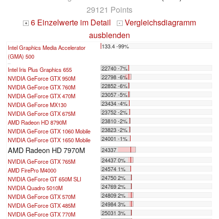
29121 Points
6 Einzelwerte im Detail
Vergleichsdiagramm
+
-
ausblenden
133.4 -99%
Intel Graphics Media Accelerator
(GMA) 500
...
22740 -7%
Intel Iris Plus Graphics 655
22798 -6%
NVIDIA GeForce GTX 950M
22852 -6%
NVIDIA GeForce GTX 760M
23057 -5%
NVIDIA GeForce GTX 470M
23434 -4%
NVIDIA GeForce MX130
23752 -2%
NVIDIA GeForce GTX 675M
23810 -2%
AMD Radeon HD 8790M
23823 -2%
NVIDIA GeForce GTX 1060 Mobile
24001 -1%
NVIDIA GeForce GTX 1650 Mobile
AMD Radeon HD 7970M
24337
24437 0%
NVIDIA GeForce GTX 765M
24574 1%
AMD FirePro M4000
24750 2%
NVIDIA GeForce GT 650M SLI
24769 2%
NVIDIA Quadro 5010M
24809 2%
NVIDIA GeForce GTX 570M
24984 3%
NVIDIA GeForce GTX 485M
25031 3%
NVIDIA GeForce GTX 770M