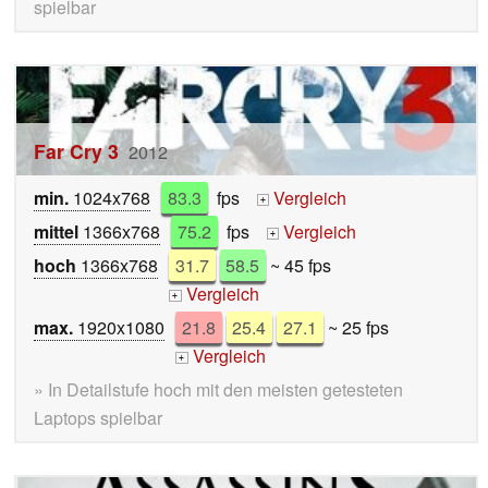
spielbar
Far Cry 3
2012
min.
1024x768
83.3
fps
Vergleich
+
mittel
1366x768
75.2
fps
Vergleich
+
hoch
1366x768
31.7
58.5
~ 45 fps
Vergleich
+
max.
1920x1080
21.8
25.4
27.1
~ 25 fps
Vergleich
+
» In Detailstufe hoch mit den meisten getesteten
Laptops spielbar