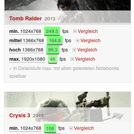
Tomb Raider
2013
min.
1024x768
249.3
fps
Vergleich
+
mittel
1366x768
164.8
fps
Vergleich
+
hoch
1366x768
99.3
fps
Vergleich
+
max.
1920x1080
46
fps
Vergleich
+
» In Detailstufe max. mit allen getesteten Notebooks
spielbar
Crysis 3
2013
min.
1024x768
106
fps
Vergleich
+