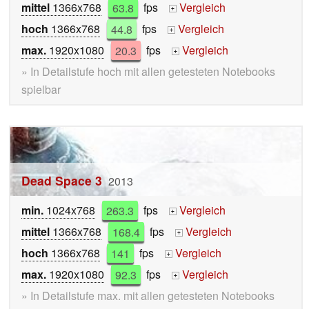
mittel
1366x768
63.8
fps
Vergleich
+
hoch
1366x768
44.8
fps
Vergleich
+
max.
1920x1080
20.3
fps
Vergleich
+
» In Detailstufe hoch mit allen getesteten Notebooks
spielbar
Dead Space 3
2013
min.
1024x768
263.3
fps
Vergleich
+
mittel
1366x768
168.4
fps
Vergleich
+
hoch
1366x768
141
fps
Vergleich
+
max.
1920x1080
92.3
fps
Vergleich
+
» In Detailstufe max. mit allen getesteten Notebooks