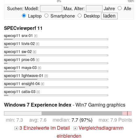
0%
100%
Suchen:
Modell:
Max. Alter:
Jahre
Alle
Laptop
Smartphone
Desktop
SPECviewperf 11
specvp11 snx-01
+
specvp11 tcvis-02
+
specvp11 sw-02
+
specvp11 proe-05
+
specvp11 maya-03
+
specvp11 lightwave-01
+
specvp11 ensight-04
+
specvp11 catia-03
+
Windows 7 Experience Index
- Win7 Gaming graphics
min: 7.3 avg: 7.6 median:
7.7 (97%)
max: 7.9 Points
3 Einzelwerte im Detail
Vergleichsdiagramm
+
+
einblenden