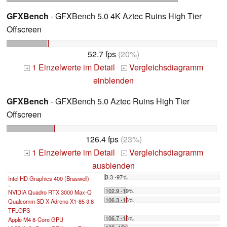
GFXBench
- GFXBench 5.0 4K Aztec Ruins High Tier
Offscreen
52.7 fps
(20%)
1 Einzelwerte im Detail
Vergleichsdiagramm
+
+
einblenden
GFXBench
- GFXBench 5.0 Aztec Ruins High Tier
Offscreen
126.4 fps
(23%)
1 Einzelwerte im Detail
Vergleichsdiagramm
+
-
ausblenden
3.3 -97%
Intel HD Graphics 400 (Braswell)
...
102.9 -19%
NVIDIA Quadro RTX 3000 Max-Q
106.3 -16%
Qualcomm SD X Adreno X1-85 3.8
TFLOPS
106.7 -16%
Apple M4 8-Core GPU
108 -15%