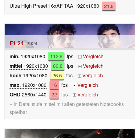
Ultra High Preset 16xAF TAA 1920x1080
21.8
F1 24
2024
min.
1920x1080
112.9
fps
Vergleich
+
mittel
1920x1080
80.8
fps
Vergleich
+
hoch
1920x1080
26.5
fps
Vergleich
+
max.
1920x1080
16
fps
Vergleich
+
QHD
2560x1440
22
fps
Vergleich
+
» In Detailstufe mittel mit allen getesteten Notebooks
spielbar