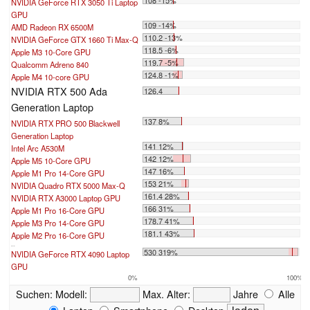
NVIDIA GeForce RTX 3050 Ti Laptop
GPU
109 -14%
AMD Radeon RX 6500M
110.2 -13%
NVIDIA GeForce GTX 1660 Ti Max-Q
118.5 -6%
Apple M3 10-Core GPU
119.7 -5%
Qualcomm Adreno 840
124.8 -1%
Apple M4 10-core GPU
NVIDIA RTX 500 Ada
126.4
Generation Laptop
137 8%
NVIDIA RTX PRO 500 Blackwell
Generation Laptop
141 12%
Intel Arc A530M
142 12%
Apple M5 10-Core GPU
147 16%
Apple M1 Pro 14-Core GPU
153 21%
NVIDIA Quadro RTX 5000 Max-Q
161.4 28%
NVIDIA RTX A3000 Laptop GPU
166 31%
Apple M1 Pro 16-Core GPU
178.7 41%
Apple M3 Pro 14-Core GPU
181.1 43%
Apple M2 Pro 16-Core GPU
...
530 319%
NVIDIA GeForce RTX 4090 Laptop
GPU
0%
100%
Suchen:
Modell:
Max. Alter:
Jahre
Alle