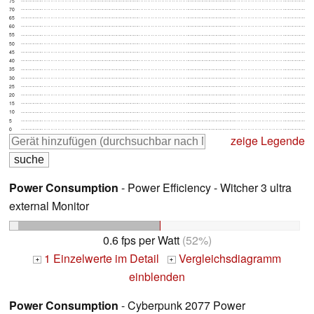
75
70
65
60
55
50
45
40
35
30
25
20
15
10
5
0
zeige Legende
Power Consumption
- Power Efficiency - Witcher 3 ultra
external Monitor
0.6 fps per Watt
(52%)
1 Einzelwerte im Detail
Vergleichsdiagramm
+
+
einblenden
Power Consumption
- Cyberpunk 2077 Power