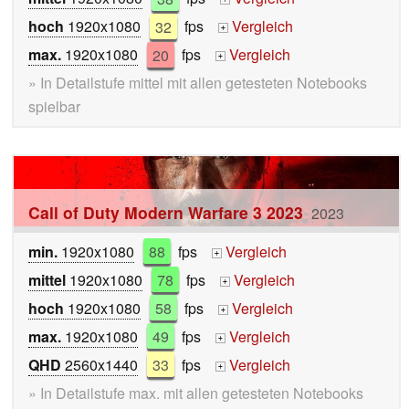
hoch
1920x1080
32
fps
Vergleich
+
max.
1920x1080
20
fps
Vergleich
+
» In Detailstufe mittel mit allen getesteten Notebooks
spielbar
Call of Duty Modern Warfare 3 2023
2023
min.
1920x1080
88
fps
Vergleich
+
mittel
1920x1080
78
fps
Vergleich
+
hoch
1920x1080
58
fps
Vergleich
+
max.
1920x1080
49
fps
Vergleich
+
QHD
2560x1440
33
fps
Vergleich
+
» In Detailstufe max. mit allen getesteten Notebooks