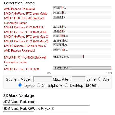
Generation Laptop
20506 0%
AMD Radeon RX 6550M
21459 5%
NVIDIA GeForce RTX 2060 Mobile
21497 5%
NVIDIA RTX PRO 500 Blackwell
Generation Laptop
22133 8%
NVIDIA GeForce GTX 980M SLI
22405 9%
NVIDIA GeForce GTX 1070 Mobile
22548 10%
NVIDIA GeForce RTX 2070 Max-Q
23358 14%
NVIDIA GeForce GTX 1080 Max-Q
23574 15%
NVIDIA Quadro RTX 4000 Max-Q
24213 18%
AMD Radeon RX 5600M
...
68271 234%
NVIDIA RTX PRO 5000 Blackwell
Generation Laptop
max:
129772 534%
NVIDIA GeForce RTX 5090
0%
100%
Suchen:
Modell:
Max. Alter:
Jahre
Alle
Laptop
Smartphone
Desktop
3DMark Vantage
3DM Vant. Perf. total
+
3DM Vant. Perf. GPU no PhysX
+