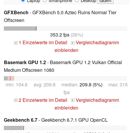
Laptop
Smartphone
Desktop
GFXBench
- GFXBench 5.0 Aztec Ruins Normal Tier
Offscreen
353.2 fps
(26%)
1 Einzelwerte im Detail
Vergleichsdiagramm
+
+
einblenden
Basemark GPU 1.2
- Basemark GPU 1.2 Vulkan Official
Medium Offscreen 1080
min: 104.6 avg: 209.8 median:
209.8 (5%)
max: 315
fps
2 Einzelwerte im Detail
Vergleichsdiagramm
+
+
einblenden
Geekbench 6.7
- Geekbench 6.7.1 GPU OpenCL