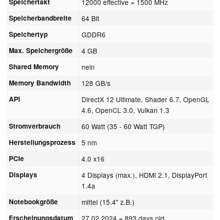
Speichertakt
12000 effective = 1500 MHz
Speicherbandbreite
64 Bit
Speichertyp
GDDR6
Max. Speichergröße
4 GB
Shared Memory
nein
Memory Bandwidth
128 GB/s
API
DirectX 12 Ultimate, Shader 6.7, OpenGL
4.6, OpenCL 3.0, Vulkan 1.3
Stromverbrauch
60 Watt (35 - 60 Watt TGP)
Herstellungsprozess
5 nm
PCIe
4.0 x16
Displays
4 Displays (max.), HDMI 2.1, DisplayPort
1.4a
Notebookgröße
mittel (15.4" z.B.)
Erscheinungsdatum
27.02.2024
= 893 days old