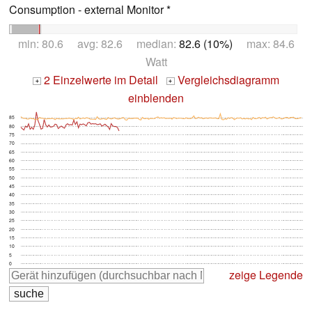
Consumption - external Monitor *
min: 80.6 avg: 82.6 median:
82.6 (10%)
max: 84.6
Watt
2 Einzelwerte im Detail
Vergleichsdiagramm
+
+
einblenden
85
80
75
70
65
60
55
50
45
40
35
30
25
20
15
10
5
0
zeige Legende