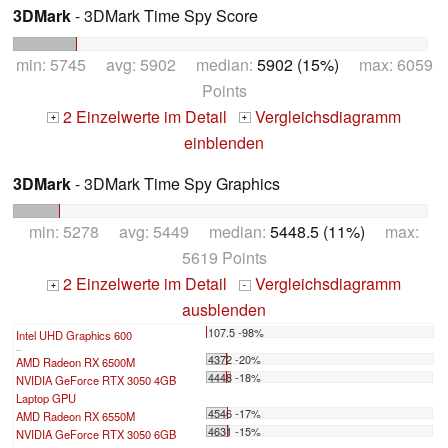
3DMark
- 3DMark Time Spy Score
min: 5745 avg: 5902 median:
5902 (15%)
max: 6059
Points
2 Einzelwerte im Detail
Vergleichsdiagramm
+
+
einblenden
3DMark
- 3DMark Time Spy Graphics
min: 5278 avg: 5449 median:
5448.5 (11%)
max:
5619 Points
2 Einzelwerte im Detail
Vergleichsdiagramm
+
-
ausblenden
107.5 -98%
Intel UHD Graphics 600
...
4372 -20%
AMD Radeon RX 6500M
4448 -18%
NVIDIA GeForce RTX 3050 4GB
Laptop GPU
4546 -17%
AMD Radeon RX 6550M
4631 -15%
NVIDIA GeForce RTX 3050 6GB