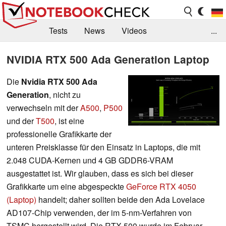
Tests
News
Videos
...
Benchmarks & Tech
Externe Tests
NVIDIA RTX 500 Ada Generation Laptop
Kaufberatung
Deals
Suche
Jobs
Die
Nvidia RTX 500 Ada
Generation
, nicht zu
Forum
verwechseln mit der
A500
,
P500
und der
T500
, ist eine
professionelle Grafikkarte der
unteren Preisklasse für den Einsatz in Laptops, die mit
2.048 CUDA-Kernen und 4 GB GDDR6-VRAM
ausgestattet ist. Wir glauben, dass es sich bei dieser
Grafikkarte um eine abgespeckte
GeForce RTX 4050
(Laptop)
handelt; daher sollten beide den Ada Lovelace
AD107-Chip verwenden, der im 5-nm-Verfahren von
TSMC hergestellt wird. Die RTX 500 wurde im Februar