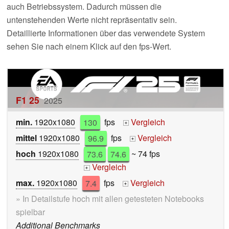
auch Betriebssystem. Dadurch müssen die
untenstehenden Werte nicht repräsentativ sein.
Detaillierte Informationen über das verwendete System
sehen Sie nach einem Klick auf den fps-Wert.
F1 25
2025
min.
1920x1080
130
fps
Vergleich
+
mittel
1920x1080
96.9
fps
Vergleich
+
hoch
1920x1080
73.6
74.6
~ 74 fps
Vergleich
+
max.
1920x1080
7.4
fps
Vergleich
+
» In Detailstufe hoch mit allen getesteten Notebooks
spielbar
Additional Benchmarks