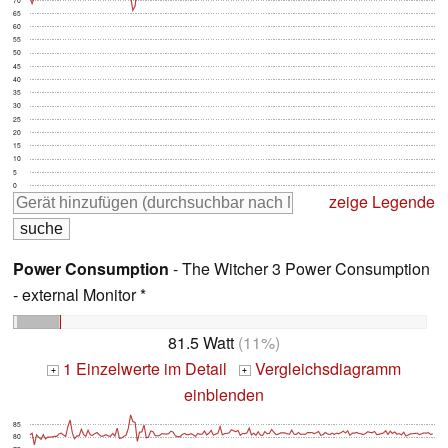
65
60
55
50
45
40
35
30
25
20
15
10
5
0
zeige Legende
Power Consumption
- The Witcher 3 Power Consumption
- external Monitor *
81.5 Watt
(11%)
1 Einzelwerte im Detail
Vergleichsdiagramm
+
+
einblenden
85
80