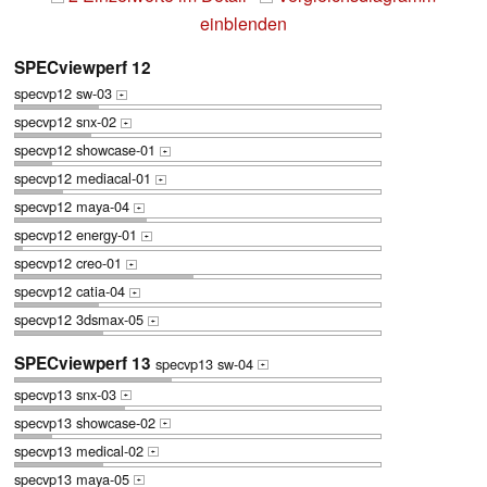
einblenden
SPECviewperf 12
specvp12 sw-03
+
specvp12 snx-02
+
specvp12 showcase-01
+
specvp12 mediacal-01
+
specvp12 maya-04
+
specvp12 energy-01
+
specvp12 creo-01
+
specvp12 catia-04
+
specvp12 3dsmax-05
+
SPECviewperf 13
specvp13 sw-04
+
specvp13 snx-03
+
specvp13 showcase-02
+
specvp13 medical-02
+
specvp13 maya-05
+