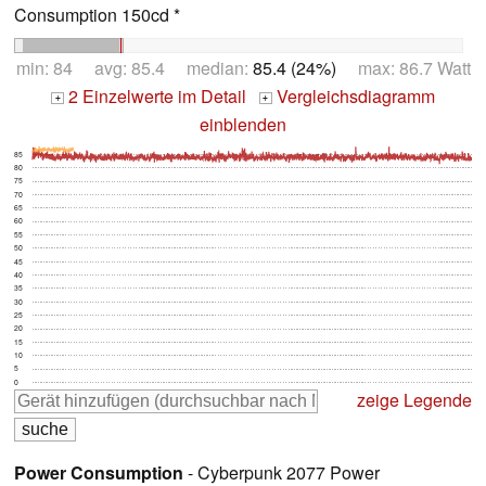
Consumption 150cd *
min: 84 avg: 85.4 median:
85.4 (24%)
max: 86.7 Watt
2 Einzelwerte im Detail
Vergleichsdiagramm
+
+
einblenden
85
80
75
70
65
60
55
50
45
40
35
30
25
20
15
10
5
0
zeige Legende
Power Consumption
- Cyberpunk 2077 Power