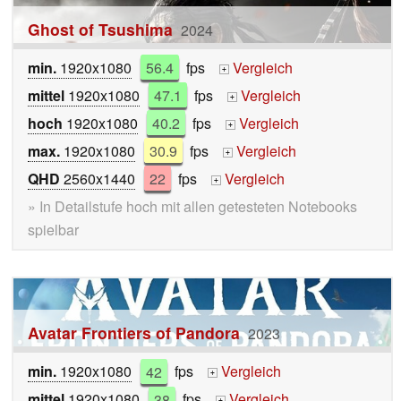
Ghost of Tsushima
2024
min.
1920x1080
56.4
fps
Vergleich
+
mittel
1920x1080
47.1
fps
Vergleich
+
hoch
1920x1080
40.2
fps
Vergleich
+
max.
1920x1080
30.9
fps
Vergleich
+
QHD
2560x1440
22
fps
Vergleich
+
» In Detailstufe hoch mit allen getesteten Notebooks
spielbar
Avatar Frontiers of Pandora
2023
min.
1920x1080
42
fps
Vergleich
+
mittel
1920x1080
38
fps
Vergleich
+