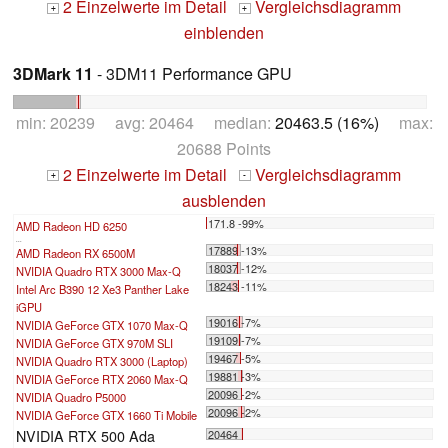
2 Einzelwerte im Detail
Vergleichsdiagramm
+
+
einblenden
3DMark 11
- 3DM11 Performance GPU
min: 20239 avg: 20464 median:
20463.5 (16%)
max:
20688 Points
2 Einzelwerte im Detail
Vergleichsdiagramm
+
-
ausblenden
171.8 -99%
AMD Radeon HD 6250
...
17889 -13%
AMD Radeon RX 6500M
18037 -12%
NVIDIA Quadro RTX 3000 Max-Q
18243 -11%
Intel Arc B390 12 Xe3 Panther Lake
iGPU
19016 -7%
NVIDIA GeForce GTX 1070 Max-Q
19109 -7%
NVIDIA GeForce GTX 970M SLI
19467 -5%
NVIDIA Quadro RTX 3000 (Laptop)
19881 -3%
NVIDIA GeForce RTX 2060 Max-Q
20096 -2%
NVIDIA Quadro P5000
20096 -2%
NVIDIA GeForce GTX 1660 Ti Mobile
NVIDIA RTX 500 Ada
20464