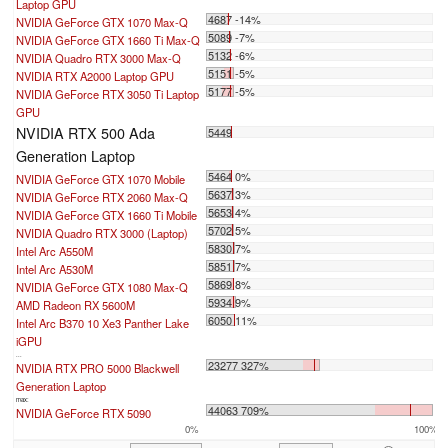
Laptop GPU
4687 -14%
NVIDIA GeForce GTX 1070 Max-Q
5089 -7%
NVIDIA GeForce GTX 1660 Ti Max-Q
5132 -6%
NVIDIA Quadro RTX 3000 Max-Q
5151 -5%
NVIDIA RTX A2000 Laptop GPU
5177 -5%
NVIDIA GeForce RTX 3050 Ti Laptop
GPU
NVIDIA RTX 500 Ada
5449
Generation Laptop
5464 0%
NVIDIA GeForce GTX 1070 Mobile
5637 3%
NVIDIA GeForce RTX 2060 Max-Q
5653 4%
NVIDIA GeForce GTX 1660 Ti Mobile
5702 5%
NVIDIA Quadro RTX 3000 (Laptop)
5830 7%
Intel Arc A550M
5851 7%
Intel Arc A530M
5869 8%
NVIDIA GeForce GTX 1080 Max-Q
5934 9%
AMD Radeon RX 5600M
6050 11%
Intel Arc B370 10 Xe3 Panther Lake
iGPU
...
23277 327%
NVIDIA RTX PRO 5000 Blackwell
Generation Laptop
max:
44063 709%
NVIDIA GeForce RTX 5090
0%
100%