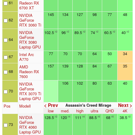
61
Radeon RX
6700 XT
145
134
127
98
77
48
NVIDIA
62
GeForce
RTX 3060 Ti
NVIDIA
102.5
96
89.5
74
60.5
40
n2
n2
n2
n2
n2
n2
GeForce
64
RTX 3080
Laptop GPU
77
70
70
64
50
34
Intel Arc
67
A770
157
139
128
84
67
35
AMD
68
Radeon RX
7600
106
102
80
63
40
NVIDIA
GeForce
70
RTX 3070 Ti
Laptop GPU
< Prev
Next >
Assassin's Creed Mirage
Pos
Modell
low
med.
high
ultra
QHD
4K
NVIDIA
128.5
120
111
88.5
68
38.5
n2
n4
n4
n6
n5
n2
GeForce
73
RTX 4060
Laptop GPU