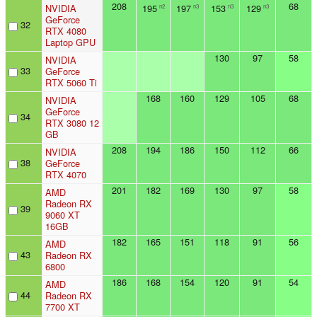
208
68
NVIDIA
195
197
153
129
n2
n3
n3
n3
GeForce
32
RTX 4080
Laptop GPU
130
97
58
NVIDIA
33
GeForce
RTX 5060 Ti
168
160
129
105
68
NVIDIA
GeForce
34
RTX 3080 12
GB
208
194
186
150
112
66
NVIDIA
38
GeForce
RTX 4070
201
182
169
130
97
58
AMD
Radeon RX
39
9060 XT
16GB
182
165
151
118
91
56
AMD
43
Radeon RX
6800
186
168
154
120
91
54
AMD
44
Radeon RX
7700 XT