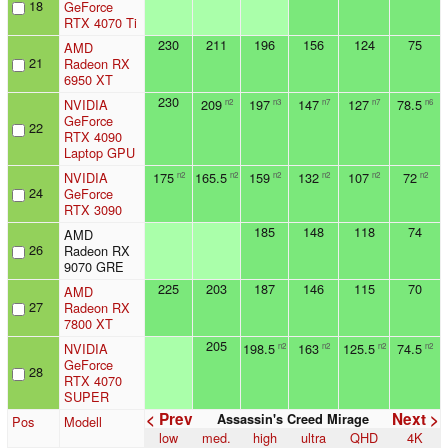
18
GeForce
RTX 4070 Ti
230
211
196
156
124
75
AMD
21
Radeon RX
6950 XT
230
NVIDIA
209
197
147
127
78.5
n2
n3
n7
n7
n6
GeForce
22
RTX 4090
Laptop GPU
NVIDIA
175
165.5
159
132
107
72
n2
n2
n2
n2
n2
n2
24
GeForce
RTX 3090
185
148
118
74
AMD
26
Radeon RX
9070 GRE
225
203
187
146
115
70
AMD
27
Radeon RX
7800 XT
205
NVIDIA
198.5
163
125.5
74.5
n2
n2
n2
n2
GeForce
28
RTX 4070
SUPER
< Prev
Next >
Assassin's Creed Mirage
Pos
Modell
low
med.
high
ultra
QHD
4K