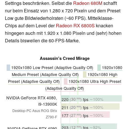
Settings beschränken. Selbst die
Radeon 680M
schafft
nur beim Einsatz von 1.280 x 720 Pixeln und dem Preset
Low gute Bildwiederholraten (~60 FPS). Mittelklasse-
Chips auf dem Level der
Radeon RX 6800S
knacken
hingegen auch mit 1.920 x 1.080 Pixeln und (sehr) hohen
Details bisweilen die 60-FPS-Marke.
Assassin's Creed Mirage
1920x1080 Low Preset (Adaptive Quality Off)
1920x1080
Medium Preset (Adaptive Quality Off)
1920x1080 High
Preset (Adaptive Quality Off)
1920x1080 Ultra High Preset
(Adaptive Quality Off)
NVIDIA GeForce RTX 4080,
220
(30
)
fps
∼100%
min
i9-13900K
211
(20
)
fps
∼100%
min
Desktop-PC Asus ROG Strix
177
(27
)
fps
∼100%
min
Z790-F
203
(12
)
fps
∼92%
min
NVIDIA GeForce RTX 4090