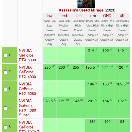
(2023)
Assassin's Creed Mirage
low
med.
high
ultra
QHD
4K
1920x1080
1920x1080
1920x1080
1920x1080
2560x1440
3840x2160
Low
Medium
High
Ultra High
Ultra High
Ultra High
Preset
Preset
Preset
Preset
Preset
Preset
(Adaptive
(Adaptive
(Adaptive
(Adaptive
(Adaptive
(Adaptive
Quality
Quality
Quality
Quality Off)
Quality Off)
Quality Off)
Off)
Off)
Off)
NVIDIA
214
199
149
n4
n4
n4
1
GeForce
RTX 5090
NVIDIA
280
266
255
195.5
177
126
n15
n15
n15
n16
n16
n16
2
GeForce
RTX 4090
NVIDIA
196
163
109.5
n4
n4
n4
3
GeForce
RTX 5080
NVIDIA
278.5
259
245
201
164
102
n2
n2
n3
n3
n3
n3
GeForce
4
RTX 4080
Super
185
150
98
NVIDIA
5
GeForce
RTX 5070 Ti