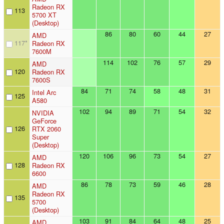
Radeon RX
113
5700 XT
(Desktop)
86
80
60
44
27
AMD
117
*
Radeon RX
7600M
114
102
76
57
29
AMD
120
Radeon RX
7600S
84
71
74
58
48
31
Intel Arc
125
A580
102
94
89
71
54
32
NVIDIA
GeForce
126
RTX 2060
Super
(Desktop)
120
106
96
73
54
27
AMD
128
Radeon RX
6600
86
78
73
59
46
28
AMD
Radeon RX
135
5700
(Desktop)
103
91
84
64
48
25
AMD