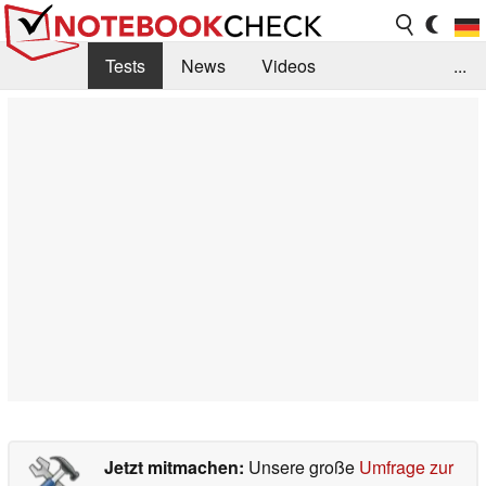
Tests
News
Videos
...
Benchmarks & Tech
Externe Tests
Kaufberatung
Deals
Suche
Jobs
Forum
Jetzt mitmachen:
Unsere große
Umfrage zur