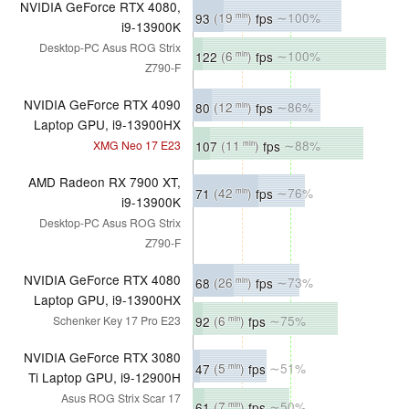
NVIDIA GeForce RTX 4080,
93
(19
)
fps
∼100%
min
i9-13900K
Desktop-PC Asus ROG Strix
122
(6
)
fps
∼100%
min
Z790-F
NVIDIA GeForce RTX 4090
80
(12
)
fps
∼86%
min
Laptop GPU, i9-13900HX
107
(11
)
fps
∼88%
XMG Neo 17 E23
min
AMD Radeon RX 7900 XT,
71
(42
)
fps
∼76%
min
i9-13900K
Desktop-PC Asus ROG Strix
Z790-F
NVIDIA GeForce RTX 4080
68
(26
)
fps
∼73%
min
Laptop GPU, i9-13900HX
92
(6
)
fps
∼75%
Schenker Key 17 Pro E23
min
NVIDIA GeForce RTX 3080
47
(5
)
fps
∼51%
min
Ti Laptop GPU, i9-12900H
Asus ROG Strix Scar 17
61
(7
)
fps
∼50%
min