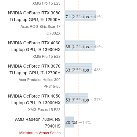
XMG Pro 15 E23
NVIDIA GeForce RTX 3080
71
(2
)
fps
∼49%
min
Ti Laptop GPU, i9-12900H
Asus ROG Strix Scar 17
G733ZX
NVIDIA GeForce RTX 4060
69
(5
)
fps
∼48%
min
Laptop GPU, i9-13900HX
XMG Pro 15 E23
NVIDIA GeForce RTX 3070
63
(3
)
fps
∼43%
min
Ti Laptop GPU, i7-12700H
Acer Predator Helios 300
PH315-55
NVIDIA GeForce RTX 4050
53
(9
)
fps
∼37%
min
Laptop GPU, i9-13900HX
XMG Focus 15 E23
AMD Radeon 780M, R9
20 fps
∼14%
7940HS
Minisforum Venus Series