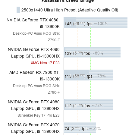
2560x1440 Ultra High Preset (Adaptive Quality Off)
NVIDIA GeForce RTX 4080,
145
(28
)
fps
∼100%
min
i9-13900K
Desktop-PC Asus ROG Strix
Z790-F
NVIDIA GeForce RTX 4090
129
(5
)
fps
∼89%
min
Laptop GPU, i9-13900HX
XMG Neo 17 E23
AMD Radeon RX 7900 XT,
113
(58
)
fps
∼78%
min
i9-13900K
Desktop-PC Asus ROG Strix
Z790-F
NVIDIA GeForce RTX 4080
112
(4
)
fps
∼77%
min
Laptop GPU, i9-13900HX
Schenker Key 17 Pro E23
NVIDIA GeForce RTX 4070
74
(2
)
fps
∼51%
min
Laptop GPU, i9-13900HX