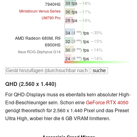
39 fps
∼18%
7940HS
Minisforum Venus Series
36 fps
∼17%
UM790 Pro
28 fps
∼16%
34
(4
)
fps
∼35%
min
AMD Radeon 680M, R9
32
(3
)
fps
∼15%
min
6900HS
30
(6
)
fps
∼14%
min
Asus ROG Zephyrus G14
24
(6
)
fps
∼14%
min
QHD (2.560 x 1.440)
Für QHD-Displays muss es ebenfalls kein absoluter High-
End-Beschleuniger sein. Schon eine
GeForce RTX 4050
genügt theoretisch für 2.560 x 1.440 Pixel und das Preset
Ultra High, wobei hier die 6 GB VRAM limitieren.
Assassin's Creed Mirage