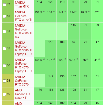
134
125
119
98
79
51
NVIDIA
47
Titan RTX
NVIDIA
158.5
148
141
114
89.5
57
n2
n2
n2
n2
n2
n2
48
GeForce
RTX 3070 Ti
115
81
39
NVIDIA
GeForce
51
RTX 4060 Ti
8G
115
109
87
71
47
NVIDIA
GeForce
52
RTX 3080 Ti
Laptop GPU
NVIDIA
146.5
137
129
97.5
76
41
n4
n5
n5
n6
n6
n3
GeForce
56
RTX 4070
Laptop GPU
142
135
107
85
51
NVIDIA
58
GeForce
RTX 3070
170
151
138
108
81
47
AMD
59
Radeon RX
6750 XT
164
143
132
104
79
45
AMD