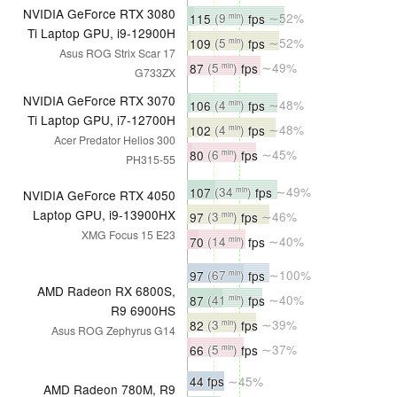
NVIDIA GeForce RTX 3080
115
(9
)
fps
∼52%
min
Ti Laptop GPU, i9-12900H
109
(5
)
fps
∼52%
min
Asus ROG Strix Scar 17
87
(5
)
fps
∼49%
min
G733ZX
NVIDIA GeForce RTX 3070
106
(4
)
fps
∼48%
min
Ti Laptop GPU, i7-12700H
102
(4
)
fps
∼48%
min
Acer Predator Helios 300
80
(6
)
fps
∼45%
min
PH315-55
107
(34
)
fps
∼49%
min
NVIDIA GeForce RTX 4050
Laptop GPU, i9-13900HX
97
(3
)
fps
∼46%
min
XMG Focus 15 E23
70
(14
)
fps
∼40%
min
97
(67
)
fps
∼100%
min
AMD Radeon RX 6800S,
87
(41
)
fps
∼40%
min
R9 6900HS
82
(3
)
fps
∼39%
min
Asus ROG Zephyrus G14
66
(5
)
fps
∼37%
min
44 fps
∼45%
AMD Radeon 780M, R9