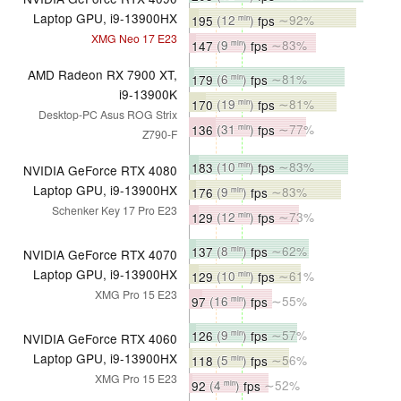
Laptop GPU, i9-13900HX
195
(12
)
fps
∼92%
min
XMG Neo 17 E23
147
(9
)
fps
∼83%
min
AMD Radeon RX 7900 XT,
179
(6
)
fps
∼81%
min
i9-13900K
170
(19
)
fps
∼81%
min
Desktop-PC Asus ROG Strix
136
(31
)
fps
∼77%
min
Z790-F
183
(10
)
fps
∼83%
min
NVIDIA GeForce RTX 4080
Laptop GPU, i9-13900HX
176
(9
)
fps
∼83%
min
Schenker Key 17 Pro E23
129
(12
)
fps
∼73%
min
137
(8
)
fps
∼62%
min
NVIDIA GeForce RTX 4070
Laptop GPU, i9-13900HX
129
(10
)
fps
∼61%
min
XMG Pro 15 E23
97
(16
)
fps
∼55%
min
126
(9
)
fps
∼57%
min
NVIDIA GeForce RTX 4060
Laptop GPU, i9-13900HX
118
(5
)
fps
∼56%
min
XMG Pro 15 E23
92
(4
)
fps
∼52%
min