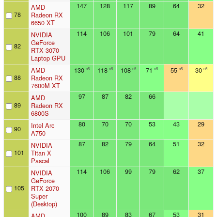
147
128
117
89
64
32
AMD
78
Radeon RX
6650 XT
114
106
101
79
64
41
NVIDIA
GeForce
82
RTX 3070
Laptop GPU
AMD
130
118
108
71
55
30
n5
n5
n5
n5
n5
n5
88
Radeon RX
7600M XT
97
87
82
66
AMD
89
Radeon RX
6800S
80
70
70
53
43
29
Intel Arc
90
A750
87
82
79
64
51
32
NVIDIA
101
Titan X
Pascal
114
106
99
79
62
37
NVIDIA
GeForce
105
RTX 2070
Super
(Desktop)
100
89
83
67
53
31
AMD