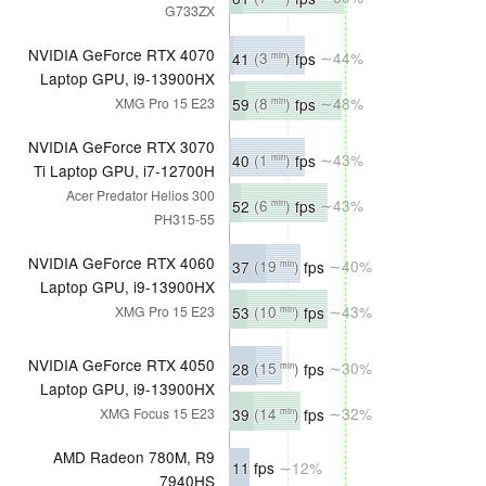
G733ZX
NVIDIA GeForce RTX 4070
41
(3
)
fps
∼44%
min
Laptop GPU, i9-13900HX
59
(8
)
fps
∼48%
XMG Pro 15 E23
min
NVIDIA GeForce RTX 3070
40
(1
)
fps
∼43%
min
Ti Laptop GPU, i7-12700H
Acer Predator Helios 300
52
(6
)
fps
∼43%
min
PH315-55
NVIDIA GeForce RTX 4060
37
(19
)
fps
∼40%
min
Laptop GPU, i9-13900HX
53
(10
)
fps
∼43%
XMG Pro 15 E23
min
NVIDIA GeForce RTX 4050
28
(15
)
fps
∼30%
min
Laptop GPU, i9-13900HX
39
(14
)
fps
∼32%
XMG Focus 15 E23
min
AMD Radeon 780M, R9
11 fps
∼12%
7940HS