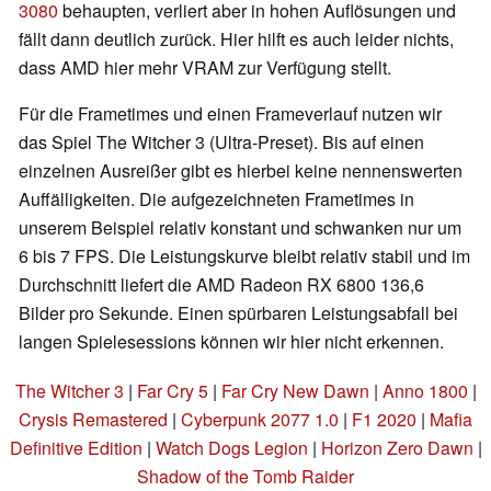
3080
behaupten, verliert aber in hohen Auflösungen und
fällt dann deutlich zurück. Hier hilft es auch leider nichts,
dass AMD hier mehr VRAM zur Verfügung stellt.
Für die Frametimes und einen Frameverlauf nutzen wir
das Spiel The Witcher 3 (Ultra-Preset). Bis auf einen
einzelnen Ausreißer gibt es hierbei keine nennenswerten
Auffälligkeiten. Die aufgezeichneten Frametimes in
unserem Beispiel relativ konstant und schwanken nur um
6 bis 7 FPS. Die Leistungskurve bleibt relativ stabil und im
Durchschnitt liefert die AMD Radeon RX 6800 136,6
Bilder pro Sekunde. Einen spürbaren Leistungsabfall bei
langen Spielesessions können wir hier nicht erkennen.
The Witcher 3
|
Far Cry 5
|
Far Cry New Dawn
|
Anno 1800
|
Crysis Remastered
|
Cyberpunk 2077 1.0
|
F1 2020
|
Mafia
Definitive Edition
|
Watch Dogs Legion
|
Horizon Zero Dawn
|
Shadow of the Tomb Raider