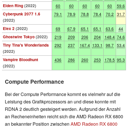
Elden Ring
(2022)
60
60
60
60
60
59.6
Cyberpunk 2077 1.6
79.1
78.9
78.8
78.4
70.2
31.7
(2022)
Elex 2
(2022)
69
67.9
65.1
65.1
63.6
44
Ghostwire Tokyo
(2022)
219
209
206
204
148.4
74.6
Tiny Tina's Wonderlands
292
237
167.4
133.1
98.7
53.4
(2022)
Vampire Bloodhunt
436
286
260
253
178.5
95.3
(2022)
Compute Performance
Bei der Compute Performance kommt es vielmehr auf die
Leistung des Grafikprozessors an und diese konnte mit
RDNA 2 deutlich gesteigert werden. Aufgrund der Anzahl
an Recheneinheiten reicht sich die AMD Radeon RX 6800
an bekannter Position zwischen
AMD Radeon RX 6800