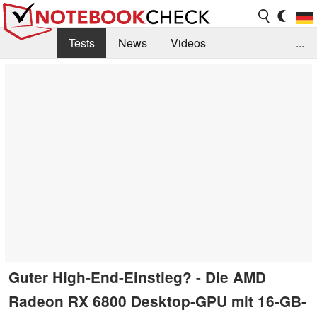
Tests
News
Videos
...
Benchmarks & Tech
Externe Tests
Kaufberatung
Deals
Suche
Jobs
Forum
Guter High-End-Einstieg? - Die AMD
Radeon RX 6800 Desktop-GPU mit 16-GB-