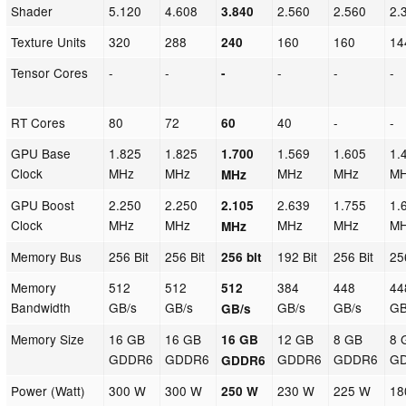
Shader
5.120
4.608
2.560
2.560
2.
3.840
Texture Units
320
288
160
160
14
240
Tensor Cores
-
-
-
-
-
-
RT Cores
80
72
40
-
-
60
GPU Base
1.825
1.825
1.569
1.605
1.
1.700
Clock
MHz
MHz
MHz
MHz
M
MHz
GPU Boost
2.250
2.250
2.639
1.755
1.
2.105
Clock
MHz
MHz
MHz
MHz
M
MHz
Memory Bus
256 Bit
256 Bit
192 Bit
256 Bit
25
256 bit
Memory
512
512
384
448
44
512
Bandwidth
GB/s
GB/s
GB/s
GB/s
GB
GB/s
Memory Size
16 GB
16 GB
12 GB
8 GB
8 
16 GB
GDDR6
GDDR6
GDDR6
GDDR6
G
GDDR6
Power (Watt)
300 W
300 W
230 W
225 W
18
250 W