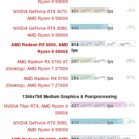
Ryzen 9 5900X
+9%
451
fps
NVIDIA GeForce RTX 3070,
min
max
(397
- 505
)
AMD Ryzen 9 5900X
+8%
446
fps
NVIDIA GeForce RTX 3080,
min
max
(375
- 509
)
AMD Ryzen 9 5900X
414
AMD Radeon RX 6800, AMD
min
P0.1
P1
max
(25.6
, 103
, 270
- 785
)
fps
Ryzen 9 5900X
-28%
297
fps
AMD Radeon RX 5700 XT
min
max
(279
- 302
)
(Desktop), AMD Ryzen 7 2700X
-31%
284
fps
AMD Radeon RX 5700
min
max
(217
- 301
)
(Desktop), AMD Ryzen 7 2700X
1366x768 Medium Graphics & Postprocessing
+14%
437
fps
NVIDIA Titan RTX, AMD Ryzen 9
min
max
(400
- 484
)
5900X
+8%
413
fps
NVIDIA GeForce RTX 3080,
min
max
(371
- 464
)
AMD Ryzen 9 5900X
384
min
P0.1
P1
max