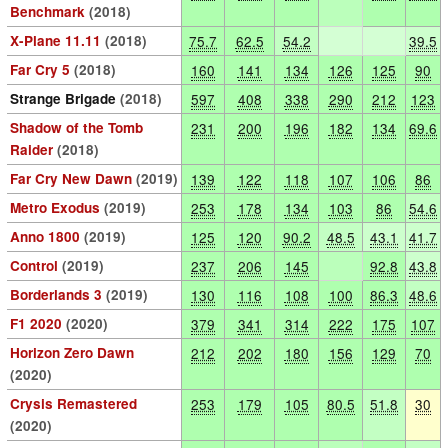
Benchmark
(2018)
X-Plane 11.11
(2018)
75.7
62.5
54.2
39.5
Far Cry 5
(2018)
160
141
134
126
125
90
Strange Brigade
(2018)
597
408
338
290
212
123
Shadow of the Tomb
231
200
196
182
134
69.6
Raider
(2018)
Far Cry New Dawn
(2019)
139
122
118
107
106
86
Metro Exodus
(2019)
253
178
134
103
86
54.6
Anno 1800
(2019)
125
120
90.2
48.5
43.1
41.7
Control
(2019)
237
206
145
92.8
43.8
Borderlands 3
(2019)
130
116
108
100
86.3
48.6
F1 2020
(2020)
379
341
314
222
175
107
Horizon Zero Dawn
212
202
180
156
129
70
(2020)
Crysis Remastered
253
179
105
80.5
51.8
30
(2020)