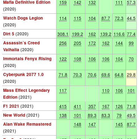
Mafia Definitive Edition
159
142
132
111
57.3
(2020)
Watch Dogs Legion
114
115
104
87.7
72.3
44.5
(2020)
Dirt 5
(2020)
308.1
199.2
162
139.2
116.6
77.4
Assassin´s Creed
256
205
172
162
144
99
Valhalla
(2020)
Immortals Fenyx Rising
122
108
106
106
104
70
(2020)
Cyberpunk 2077 1.0
71.8
70.3
70.6
69.6
64.8
29.8
(2020)
Mass Effect Legendary
117
110
106
101
Edition
(2021)
F1 2021
(2021)
415
411
357
167
126
71.8
New World
(2021)
138
101
89.3
83.3
79
49.5
Alan Wake Remastered
148
147
145
87.7
(2021)