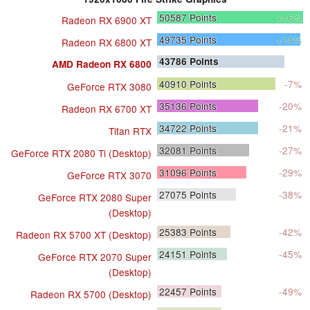
50587
Points
+16%
Radeon RX 6900 XT
49735
Points
+14%
Radeon RX 6800 XT
43786
Points
AMD Radeon RX 6800
40910
Points
-7%
GeForce RTX 3080
35136
Points
-20%
Radeon RX 6700 XT
34722
Points
-21%
Titan RTX
32081
Points
-27%
GeForce RTX 2080 Ti (Desktop)
31096
Points
-29%
GeForce RTX 3070
27075
Points
-38%
GeForce RTX 2080 Super
(Desktop)
25383
Points
-42%
Radeon RX 5700 XT (Desktop)
24151
Points
-45%
GeForce RTX 2070 Super
(Desktop)
22457
Points
-49%
Radeon RX 5700 (Desktop)