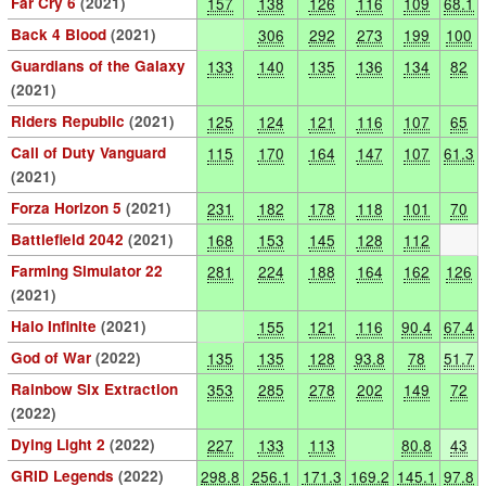
Far Cry 6
(2021)
157
138
126
116
109
68.1
Back 4 Blood
(2021)
306
292
273
199
100
Guardians of the Galaxy
133
140
135
136
134
82
(2021)
Riders Republic
(2021)
125
124
121
116
107
65
Call of Duty Vanguard
115
170
164
147
107
61.3
(2021)
Forza Horizon 5
(2021)
231
182
178
118
101
70
Battlefield 2042
(2021)
168
153
145
128
112
Farming Simulator 22
281
224
188
164
162
126
(2021)
Halo Infinite
(2021)
155
121
116
90.4
67.4
God of War
(2022)
135
135
128
93.8
78
51.7
Rainbow Six Extraction
353
285
278
202
149
72
(2022)
Dying Light 2
(2022)
227
133
113
80.8
43
GRID Legends
(2022)
298.8
256.1
171.3
169.2
145.1
97.8