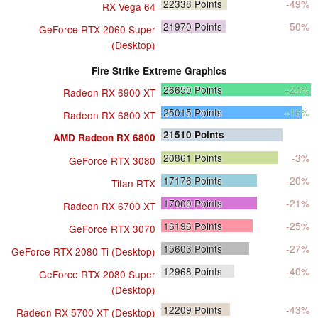
22338
Points
-49%
RX Vega 64
21970
Points
-50%
GeForce RTX 2060 Super
(Desktop)
Fire Strike Extreme Graphics
26650
Points
+24%
Radeon RX 6900 XT
25015
Points
+16%
Radeon RX 6800 XT
21510
Points
AMD Radeon RX 6800
20861
Points
-3%
GeForce RTX 3080
17176
Points
-20%
Titan RTX
17009
Points
-21%
Radeon RX 6700 XT
16196
Points
-25%
GeForce RTX 3070
15603
Points
-27%
GeForce RTX 2080 Ti (Desktop)
12968
Points
-40%
GeForce RTX 2080 Super
(Desktop)
12209
Points
-43%
Radeon RX 5700 XT (Desktop)