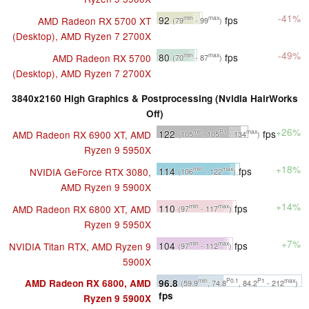
-41%
92
fps
AMD Radeon RX 5700 XT
min
max
(79
- 99
)
(Desktop), AMD Ryzen 7 2700X
-49%
80
fps
AMD Radeon RX 5700
min
max
(70
- 87
)
(Desktop), AMD Ryzen 7 2700X
3840x2160 High Graphics & Postprocessing (Nvidia HairWorks
Off)
+26%
122
fps
AMD Radeon RX 6900 XT, AMD
min
P1
max
(105
, 105
- 134
)
Ryzen 9 5950X
+18%
114
fps
NVIDIA GeForce RTX 3080,
min
max
(106
- 122
)
AMD Ryzen 9 5900X
+14%
110
fps
AMD Radeon RX 6800 XT, AMD
min
max
(97
- 117
)
Ryzen 9 5950X
+7%
104
fps
NVIDIA Titan RTX, AMD Ryzen 9
min
max
(97
- 112
)
5900X
96.8
AMD Radeon RX 6800, AMD
min
P0.1
P1
max
(59.9
, 74.8
, 84.2
- 212
)
fps
Ryzen 9 5900X