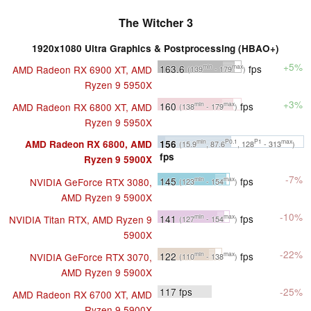
The Witcher 3
1920x1080 Ultra Graphics & Postprocessing (HBAO+)
+5%
163.6
fps
AMD Radeon RX 6900 XT, AMD
min
max
(139
- 179
)
Ryzen 9 5950X
+3%
160
fps
AMD Radeon RX 6800 XT, AMD
min
max
(138
- 179
)
Ryzen 9 5950X
156
AMD Radeon RX 6800, AMD
min
P0.1
P1
max
(15.9
, 87.6
, 128
- 313
)
fps
Ryzen 9 5900X
-7%
145
fps
NVIDIA GeForce RTX 3080,
min
max
(123
- 154
)
AMD Ryzen 9 5900X
-10%
141
fps
NVIDIA Titan RTX, AMD Ryzen 9
min
max
(127
- 154
)
5900X
-22%
122
fps
NVIDIA GeForce RTX 3070,
min
max
(110
- 138
)
AMD Ryzen 9 5900X
117
fps
-25%
AMD Radeon RX 6700 XT, AMD
Ryzen 9 5900X