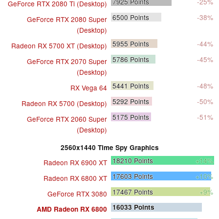
7925
Points
-25%
GeForce RTX 2080 Ti (Desktop)
6500
Points
-38%
GeForce RTX 2080 Super
(Desktop)
5955
Points
-44%
Radeon RX 5700 XT (Desktop)
5786
Points
-45%
GeForce RTX 2070 Super
(Desktop)
5441
Points
-48%
RX Vega 64
5292
Points
-50%
Radeon RX 5700 (Desktop)
5175
Points
-51%
GeForce RTX 2060 Super
(Desktop)
2560x1440 Time Spy Graphics
18210
Points
+14%
Radeon RX 6900 XT
17603
Points
+10%
Radeon RX 6800 XT
17467
Points
+9%
GeForce RTX 3080
16033
Points
AMD Radeon RX 6800