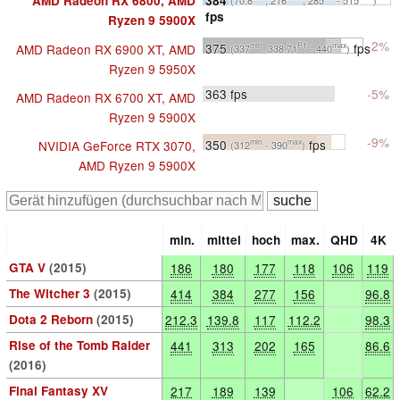
AMD Radeon RX 6800, AMD
(70.8
, 216
, 285
- 515
)
fps
Ryzen 9 5900X
-2%
375
fps
AMD Radeon RX 6900 XT, AMD
min
P1
max
(337
, 338.71
- 440
)
Ryzen 9 5950X
363
fps
-5%
AMD Radeon RX 6700 XT, AMD
Ryzen 9 5900X
-9%
350
fps
NVIDIA GeForce RTX 3070,
min
max
(312
- 390
)
AMD Ryzen 9 5900X
min.
mittel
hoch
max.
QHD
4K
GTA V
(2015)
186
180
177
118
106
119
The Witcher 3
(2015)
414
384
277
156
96.8
Dota 2 Reborn
(2015)
212.3
139.8
117
112.2
98.3
Rise of the Tomb Raider
441
313
202
165
86.6
(2016)
Final Fantasy XV
217
189
139
106
62.2