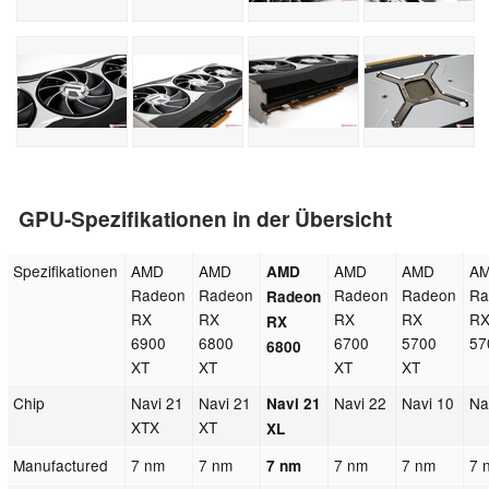
GPU-Spezifikationen in der Übersicht
Spezifikationen
AMD
AMD
AMD
AMD
A
AMD
Radeon
Radeon
Radeon
Radeon
Ra
Radeon
RX
RX
RX
RX
R
RX
6900
6800
6700
5700
57
6800
XT
XT
XT
XT
Chip
Navi 21
Navi 21
Navi 22
Navi 10
Na
Navi 21
XTX
XT
XL
Manufactured
7 nm
7 nm
7 nm
7 nm
7 
7 nm