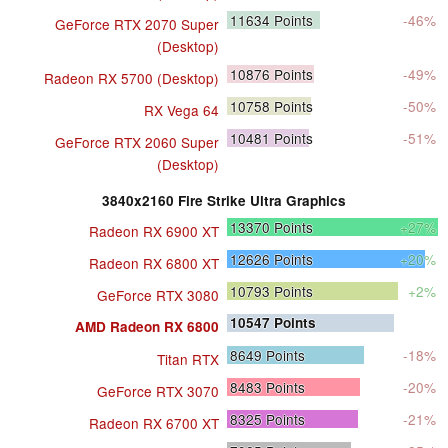
11634
Points
-46%
GeForce RTX 2070 Super
(Desktop)
10876
Points
-49%
Radeon RX 5700 (Desktop)
10758
Points
-50%
RX Vega 64
10481
Points
-51%
GeForce RTX 2060 Super
(Desktop)
3840x2160 Fire Strike Ultra Graphics
13370
Points
+27%
Radeon RX 6900 XT
12626
Points
+20%
Radeon RX 6800 XT
10793
Points
+2%
GeForce RTX 3080
10547
Points
AMD Radeon RX 6800
8649
Points
-18%
Titan RTX
8483
Points
-20%
GeForce RTX 3070
8325
Points
-21%
Radeon RX 6700 XT