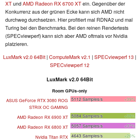
XT
und
AMD Radeon RX 6700 XT
ein. Gegenüber der
Konkurrenz aus der grünen Ecke kann sich AMD nicht
durchweg durchsetzen. Hier profitiert mal RDNA2 und mal
Turing bei den Benchmarks. Bei den reinen Rendertests
(SPECviewperf) kann sich aber AMD oftmals vor Nvidia
platzieren.
LuxMark v2.0 64Bit
|
ComputeMark v2.1
|
SPECviewperf 13
|
SPECviewperf 12
LuxMark v2.0 64Bit
Room GPUs-only
5112
Samples/s
+39%
ASUS GeForce RTX 3080 ROG
STRIX OC GAMING
5084
Samples/s
+38%
AMD Radeon RX 6900 XT
5057
Samples/s
+37%
AMD Radeon RX 6800 XT
4643
Samples/s
+26%
Nvidia Titan RTX