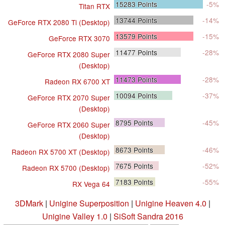
15283
Points
-5%
Titan RTX
13744
Points
-14%
GeForce RTX 2080 Ti (Desktop)
13579
Points
-15%
GeForce RTX 3070
11477
Points
-28%
GeForce RTX 2080 Super
(Desktop)
11473
Points
-28%
Radeon RX 6700 XT
10094
Points
-37%
GeForce RTX 2070 Super
(Desktop)
8795
Points
-45%
GeForce RTX 2060 Super
(Desktop)
8673
Points
-46%
Radeon RX 5700 XT (Desktop)
7675
Points
-52%
Radeon RX 5700 (Desktop)
7183
Points
-55%
RX Vega 64
3DMark
|
Unigine Superposition
|
Unigine Heaven 4.0
|
Unigine Valley 1.0
|
SiSoft Sandra 2016