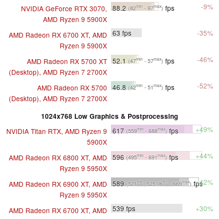
-9%
88.2
fps
NVIDIA GeForce RTX 3070,
min
max
(82
- 97
)
AMD Ryzen 9 5900X
63
fps
-35%
AMD Radeon RX 6700 XT, AMD
Ryzen 9 5900X
-46%
52.1
fps
AMD Radeon RX 5700 XT
min
max
(47
- 57
)
(Desktop), AMD Ryzen 7 2700X
-52%
46.8
fps
AMD Radeon RX 5700
min
max
(42
- 51
)
(Desktop), AMD Ryzen 7 2700X
1024x768 Low Graphics & Postprocessing
+49%
617
fps
NVIDIA Titan RTX, AMD Ryzen 9
min
max
(559
- 688
)
5900X
+44%
596
fps
AMD Radeon RX 6800 XT, AMD
min
max
(495
- 691
)
Ryzen 9 5950X
+42%
589
fps
AMD Radeon RX 6900 XT, AMD
min
P1
max
(521
, 525.06
- 669
)
Ryzen 9 5950X
539
fps
+30%
AMD Radeon RX 6700 XT, AMD