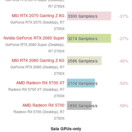
R7 2700X
MSI RTX 2070 Gaming Z 8G
3300
Samples/s
-27%
GeForce RTX 2070 (Desktop), R7
2700X
Nvidia GeForce RTX 2060 Super
3274
Samples/s
-27%
GeForce RTX 2060 Super (Desktop),
R7 2700X
MSI RTX 2060 Gaming Z 6G
2586
Samples/s
-42%
GeForce RTX 2060 (Desktop), R7
2700X
AMD Radeon RX 5700 XT
2104
Samples/s
-53%
Radeon RX 5700 XT (Desktop), R7
2700X
AMD Radeon RX 5700
1856
Samples/s
-59%
Radeon RX 5700 (Desktop), R7
2700X
Sala GPUs-only