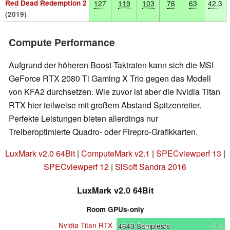
Red Dead Redemption 2
127
119
103
76
63
42.3
(2019)
Compute Performance
Aufgrund der höheren Boost-Taktraten kann sich die MSI
GeForce RTX 2080 Ti Gaming X Trio gegen das Modell
von KFA2 durchsetzen. Wie zuvor ist aber die Nvidia Titan
RTX hier teilweise mit großem Abstand Spitzenreiter.
Perfekte Leistungen bieten allerdings nur
Treiberoptimierte Quadro- oder Firepro-Grafikkarten.
LuxMark v2.0 64Bit
|
ComputeMark v2.1
|
SPECviewperf 13
|
SPECviewperf 12
|
SiSoft Sandra 2016
LuxMark v2.0 64Bit
Room GPUs-only
Nvidia Titan RTX
4643
Samples/s
+3%