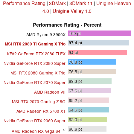
Performance Rating
|
3DMark
|
3DMark 11
|
Unigine Heaven
4.0
|
Unigine Valley 1.0
Performance Rating - Percent
100
pt
AMD Ryzen 9 3900X
97.4
pt
MSI RTX 2080 Ti Gaming X Trio
94
pt
KFA2 GeForce RTX 2080 Ti EX
76.8
pt
Nvidia GeForce RTX 2080 Super
76.5
pt
MSI RTX 2080 Gaming X Trio
69.3
pt
Nvidia GeForce RTX 2070 Super
67.6
pt
AMD Radeon VII
65.2
pt
MSI RTX 2070 Gaming Z 8G
64.6
pt
AMD Radeon RX 5700 XT
62.3
pt
Nvidia GeForce RTX 2060 Super
60.6
pt
-4!
AMD Radeon RX Vega 64