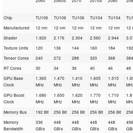
2060
2060S
2070
2070S
2080
20
Chip
TU106
TU106
TU106
TU104
TU104
TU
Manufactured
12 nm
12 nm
12 nm
12 nm
12 nm
12
Shader
1.920
2.176
2.304
2.560
2.944
3.0
Texture Units
120
136
144
160
184
19
Tensor Cores
240
272
288
320
368
38
RT Cores
30
34
36
40
46
48
GPU Base
1.365
1.470
1.410
1.605
1.515
1.6
Clock
MHz
MHz
MHz
MHz
MHz
MH
GPU Boost
1.680
1.650
1.620
1.770
1.710
1.8
Clock
MHz
MHz
MHz
MHz
MHz
MH
Memory Bus
192 Bit
256 Bit
256 Bit
256 Bit
256 Bit
256
Memory
336
448
448
448
448
496
Bandwidth
GB/s
GB/s
GB/s
GB/s
GB/s
GB