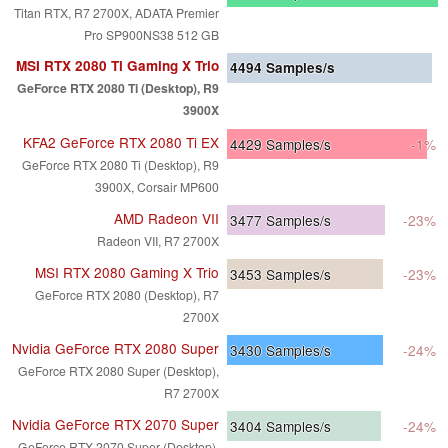
Titan RTX, R7 2700X, ADATA Premier
Pro SP900NS38 512 GB
MSI RTX 2080 Ti Gaming X Trio
4494
Samples/s
GeForce RTX 2080 Ti (Desktop), R9
3900X
KFA2 GeForce RTX 2080 Ti EX
4429
Samples/s
-1%
GeForce RTX 2080 Ti (Desktop), R9
3900X, Corsair MP600
AMD Radeon VII
3477
Samples/s
-23%
Radeon VII, R7 2700X
MSI RTX 2080 Gaming X Trio
3453
Samples/s
-23%
GeForce RTX 2080 (Desktop), R7
2700X
Nvidia GeForce RTX 2080 Super
3430
Samples/s
-24%
GeForce RTX 2080 Super (Desktop),
R7 2700X
Nvidia GeForce RTX 2070 Super
3404
Samples/s
-24%
GeForce RTX 2070 Super (Desktop),