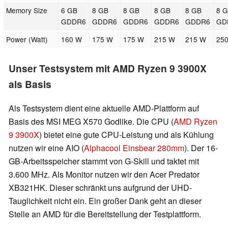
Memory Size
6 GB
8 GB
8 GB
8 GB
8 GB
8 
GDDR6
GDDR6
GDDR6
GDDR6
GDDR6
GD
Power (Watt)
160 W
175 W
175 W
215 W
215 W
25
Unser Testsystem mit AMD Ryzen 9 3900X
als Basis
Als Testsystem dient eine aktuelle AMD-Plattform auf
Basis des MSI MEG X570 Godlike. Die CPU (
AMD Ryzen
9 3900X
)
bietet eine gute CPU-Leistung und als Kühlung
nutzen wir eine AIO (
Alphacool Einsbear 280mm
). Der 16-
GB-Arbeitsspeicher stammt von G-Skill und taktet mit
3.600 MHz. Als Monitor nutzen wir den Acer Predator
XB321HK. Dieser schränkt uns aufgrund der UHD-
Tauglichkeit nicht ein. Ein großer Dank geht an dieser
Stelle an AMD für die Bereitstellung der Testplattform.