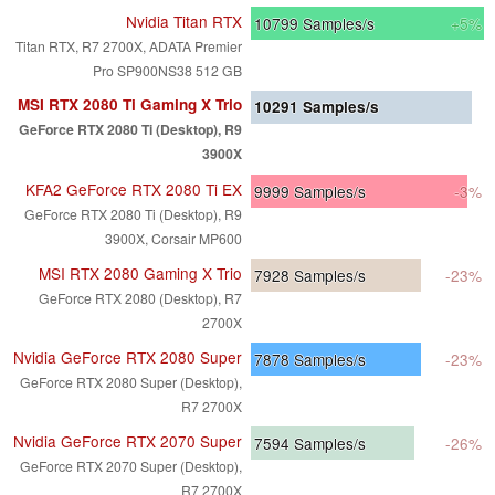
Nvidia Titan RTX
10799
Samples/s
+5%
Titan RTX, R7 2700X, ADATA Premier
Pro SP900NS38 512 GB
MSI RTX 2080 Ti Gaming X Trio
10291
Samples/s
GeForce RTX 2080 Ti (Desktop), R9
3900X
KFA2 GeForce RTX 2080 Ti EX
9999
Samples/s
-3%
GeForce RTX 2080 Ti (Desktop), R9
3900X, Corsair MP600
MSI RTX 2080 Gaming X Trio
7928
Samples/s
-23%
GeForce RTX 2080 (Desktop), R7
2700X
Nvidia GeForce RTX 2080 Super
7878
Samples/s
-23%
GeForce RTX 2080 Super (Desktop),
R7 2700X
Nvidia GeForce RTX 2070 Super
7594
Samples/s
-26%
GeForce RTX 2070 Super (Desktop),
R7 2700X