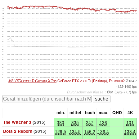
135
130
125
120
115
110
105
100
95
90
85
80
75
70
65
60
55
50
45
40
35
30
25
20
15
10
5
0
MSI RTX 2080 Ti Gaming X Trio
GeForce RTX 2080 Ti (Desktop), R9 3900X:
Ø134.7
(122-140) fps
Durchschnitt der Klasse
:
Ø61 (59.2-77.7) fps
min.
mittel
hoch
max.
QHD
4K
The Witcher 3
(2015)
380
335
247
136
101
Dota 2 Reborn
(2015)
129.5
134.5
146.2
136.4
133.4