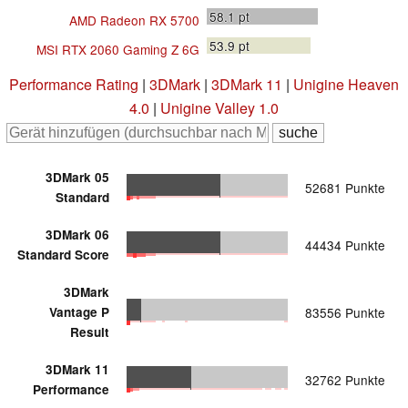
58.1
pt
AMD Radeon RX 5700
53.9
pt
MSI RTX 2060 Gaming Z 6G
Performance Rating
|
3DMark
|
3DMark 11
|
Unigine Heaven
4.0
|
Unigine Valley 1.0
3DMark 05
52681 Punkte
Standard
3DMark 06
44434 Punkte
Standard Score
3DMark
Vantage P
83556 Punkte
Result
3DMark 11
32762 Punkte
Performance