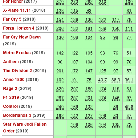
For Honor
(2017)
370
273
262
210
100
X-Plane 11.11
(2018)
128
115
93
81
Far Cry 5
(2018)
154
136
130
122
117
78
Forza Horizon 4
(2018)
206
182
181
169
150
111
Far Cry New Dawn
130
108
104
95
98
77
(2019)
Metro Exodus
(2019)
142
122
105
93
76
51
Anthem
(2019)
90
107
104
99
99
70
The Division 2
(2019)
201
172
147
125
97
57
Anno 1800
(2019)
102
101
75
40.7
38.3
36.1
Rage 2
(2019)
329
207
180
174
119
61
F1 2019
(2019)
287
257
201
174
146
97
Control
(2019)
240
169
132
89
45.8
Borderlands 3
(2019)
162
142
127
109
83
47
Star Wars Jedi Fallen
106
106
104
105
73
Order
(2019)