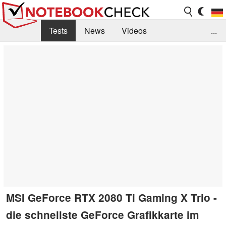
Tests
News
Videos
...
Benchmarks & Tech
Externe Tests
Kaufberatung
Deals
Suche
Jobs
Forum
MSI GeForce RTX 2080 Ti Gaming X Trio -
die schnellste GeForce Grafikkarte im