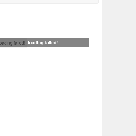
loading failed!
loading failed!