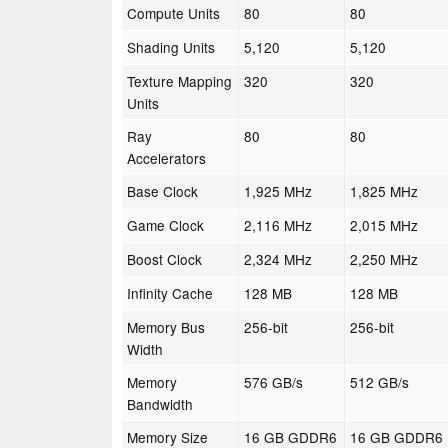
Compute Units
80
80
Shading Units
5,120
5,120
Texture Mapping
320
320
Units
Ray
80
80
Accelerators
Base Clock
1,925 MHz
1,825 MHz
Game Clock
2,116 MHz
2,015 MHz
Boost Clock
2,324 MHz
2,250 MHz
Infinity Cache
128 MB
128 MB
Memory Bus
256-bit
256-bit
Width
Memory
576 GB/s
512 GB/s
Bandwidth
Memory Size
16 GB GDDR6
16 GB GDDR6