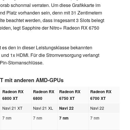
ch vorab schonmal verraten. Um diese Grafikkarte im
nd Platz vorhanden sein, denn mit 31 Zentimetern
llte beachtet werden, dass insgesamt 3 Slots belegt
iden, legt Sapphire der Nitro+ Radeon RX 6750
 es den in dieser Leistungsklasse bekannten
 und 1x HDMI. Für die Stromversorgung verlangt
8-Pin-Stomanschlüsse.
 XT mit anderen AMD-GPUs
Radeon RX
Radeon RX
Radeon RX
Radeon RX
6800 XT
6800
6750 XT
6700 XT
Navi 21 XT
Navi 21 XL
Navi 22
Navi 22
7 nm
7 nm
7 nm
7 nm