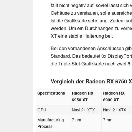
fällt nicht negativ auf, soviel lässt si
Gehäuse zu verstauen, solle ausreiche
ist die Grafikkarte sehr lang. Zudem so
werden. Um ein Durchhängen zu verme
XT eine stabile Halterung bei.
Bei den vorhandenen Anschlüssen gibt
Standard. Das bedeutet 3x DisplayPort
die Triple-Slot-Grafikkarte nach zwei 
Vergleich der Radeon RX 6750
Specifications
Radeon RX
Radeon RX
6950 XT
6900 XT
GPU
Navi 21 XTX
Navi 21 XTX
Manufacturing
7 nm
7 nm
Process