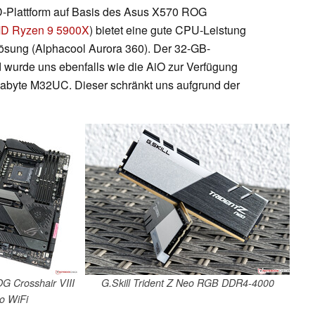
MD-Plattform auf Basis des Asus X570 ROG
D Ryzen 9 5900X
) bietet eine gute CPU-Leistung
Lösung (Alphacool Aurora 360). Der 32-GB-
d wurde uns ebenfalls wie die AiO zur Verfügung
igabyte M32UC. Dieser schränkt uns aufgrund der
G Crosshair VIII
G.Skill Trident Z Neo RGB DDR4-4000
o WiFi