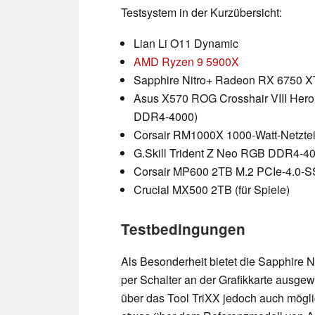
Testsystem in der Kurzübersicht:
Lian Li O11 Dynamic
AMD Ryzen 9 5900X
Sapphire Nitro+ Radeon RX 6750 XT 
Asus X570 ROG Crosshair VIII Hero 
DDR4-4000)
Corsair RM1000X 1000-Watt-Netztei
G.Skill Trident Z Neo RGB DDR4-40
Corsair MP600 2TB M.2 PCIe-4.0-
Crucial MX500 2TB (für Spiele)
Testbedingungen
Als Besonderheit bietet die Sapphire
per Schalter an der Grafikkarte ausge
über das Tool TriXX jedoch auch mögli