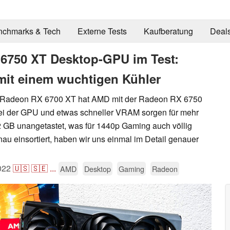
nchmarks & Tech
Externe Tests
Kaufberatung
Deal
 6750 XT Desktop-GPU im Test:
 mit einem wuchtigen Kühler
 Radeon RX 6700 XT hat AMD mit der Radeon RX 6750
t bei der GPU und etwas schneller VRAM sorgen für mehr
2 GB unangetastet, was für 1440p Gaming auch völlig
au einsortiert, haben wir uns einmal im Detail genauer
022
🇺🇸
🇸🇪
...
AMD
Desktop
Gaming
Radeon