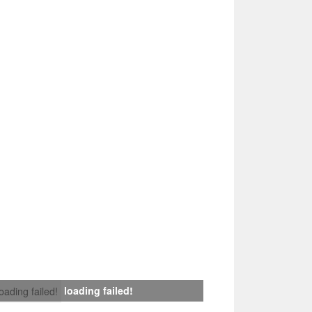
loading failed!
loading failed!