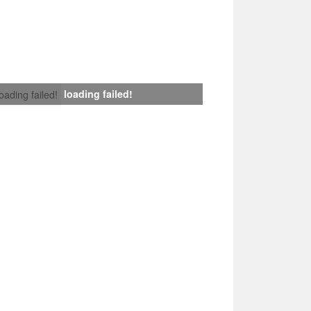
loading failed!
loading failed!