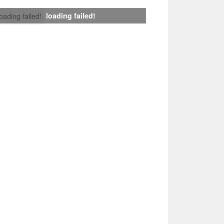
loading failed!
loading failed!