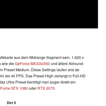
rafikkarte aus dem Midrange-Segment sein. 1.920 x
s wie die
GeForce MX330
/
350
und ältere Allround-
im Preset Medium. Diese Settings laufen erst ab
ehr als 40 FPS. Das Preset High verlangt in Full-HD
das Ultra-Preset benötigt man sogar direkt ein
Force GTX 1080
oder
RTX 2070
.
Dirt 5