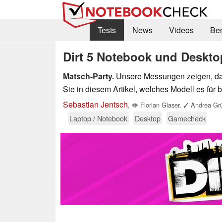
Tests
News
Videos
Be
Dirt 5 Notebook und Deskt
Matsch-Party.
Unsere Messungen zeigen, dass
Sie in diesem Artikel, welches Modell es für 
Sebastian Jentsch
,
👁
Florian Glaser
,
✓
Andrea Grü
Laptop / Notebook
Desktop
Gamecheck