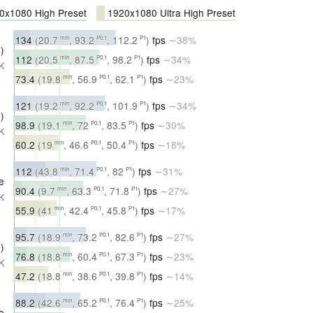
x1080 High Preset
1920x1080 Ultra High Preset
134
(20.7
, 93.2
, 112.2
)
fps
∼38%
min
P0.1
P1
)
112
(20.5
, 87.5
, 98.2
)
fps
∼34%
min
P0.1
P1
K
73.4
(19.8
, 56.9
, 62.1
)
fps
∼23%
min
P0.1
P1
121
(19.2
, 92.2
, 101.9
)
fps
∼34%
min
P0.1
P1
)
98.9
(19.1
, 72
, 83.5
)
fps
∼30%
min
P0.1
P1
K
60.2
(19
, 46.6
, 50.4
)
fps
∼18%
min
P0.1
P1
112
(43.8
, 71.4
, 82
)
fps
∼31%
min
P0.1
P1
e
90.4
(9.7
, 63.3
, 71.8
)
fps
∼27%
min
P0.1
P1
K
55.9
(41
, 42.4
, 45.8
)
fps
∼17%
min
P0.1
P1
95.7
(18.9
, 73.2
, 82.6
)
fps
∼27%
min
P0.1
P1
)
76.8
(18.8
, 60.4
, 67.3
)
fps
∼23%
min
P0.1
P1
K
47.2
(18.8
, 38.6
, 39.8
)
fps
∼14%
min
P0.1
P1
88.2
(42.6
, 65.2
, 76.4
)
fps
∼25%
min
P0.1
P1
e