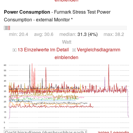
Power Consumption
- Furmark Stress Test Power
Consumption - external Monitor *
min: 20.4 avg: 30.6 median:
31.3 (4%)
max: 38.2
Watt
13 Einzelwerte im Detail
Vergleichsdiagramm
+
+
einblenden
60
55
50
45
40
35
30
25
20
15
10
5
0
zeige Legende