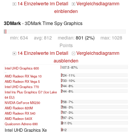
14 Einzelwerte im Detail
Vergleichsdiagramm
+
+
einblenden
3DMark
- 3DMark Time Spy Graphics
min: 634 avg: 812 median:
801 (2%)
max: 1028
Points
14 Einzelwerte im Detail
Vergleichsdiagramm
+
-
ausblenden
107.5 -87%
Intel UHD Graphics 600
...
724 -11%
AMD Radeon RX Vega 10
733 -10%
AMD Radeon RX Vega 5
744 -8%
Intel UHD Graphics 770
744 -8%
Intel Iris Plus Graphics G7 (Ice Lake
64 EU)
758 -7%
NVIDIA GeForce MX230
786 -3%
AMD Radeon 820M
787 -3%
AMD Radeon RX 540
797 -2%
AMD Radeon 540X
811 0%
Qualcomm Adreno 690
Intel UHD Graphics Xe
812