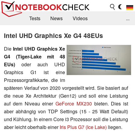
Tests
News
Videos
...
Benchmarks & Tech
Externe Tests
Intel UHD Graphics Xe G4 48EUs
Kaufberatung
Deals
Suche
Jobs
Die
Intel UHD Graphics Xe
G4 (Tiger-Lake mit 48
Forum
EUs)
oder auch UHD
Graphics G1 ist eine
Prozessorgrafikkarte, die im
späteren Verlauf von 2020 vorgestellt wird. Sie basiert auf
die neue Xe Architektur (Gen12) und soll eine Leistung
auf dem Niveau einer
GeForce MX230
bieten. Dies ist
aber abhängig von TDP Settings (15 - 25 Watt Default)
und Kühlung. In einem Core i3 Prozessor soll die Leistung
aber leicht oberhalb einer
Iris Plus G7 (Ice Lake)
liegen.