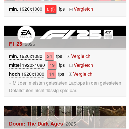
min.
1920x1080
0 (!)
fps
Vergleich
+
F1 25
2025
min.
1920x1080
24
fps
Vergleich
+
mittel
1920x1080
19
fps
Vergleich
+
hoch
1920x1080
14
fps
Vergleich
+
» Mit den meisten getesteten Laptops in den getesteten
Detailstufen nicht flüssig spielbar.
Doom: The Dark Ages
2025