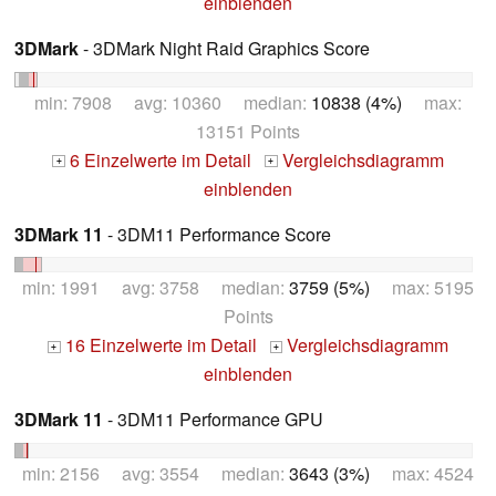
einblenden
3DMark
- 3DMark Night Raid Graphics Score
min: 7908 avg: 10360 median:
10838 (4%)
max:
13151 Points
6 Einzelwerte im Detail
Vergleichsdiagramm
+
+
einblenden
3DMark 11
- 3DM11 Performance Score
min: 1991 avg: 3758 median:
3759 (5%)
max: 5195
Points
16 Einzelwerte im Detail
Vergleichsdiagramm
+
+
einblenden
3DMark 11
- 3DM11 Performance GPU
min: 2156 avg: 3554 median:
3643 (3%)
max: 4524