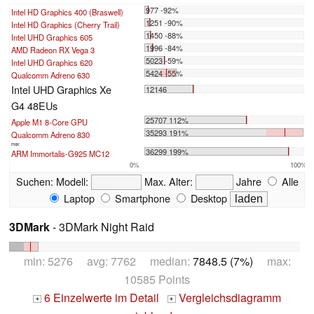
977 -92%
Intel HD Graphics 400 (Braswell)
1251 -90%
Intel HD Graphics (Cherry Trail)
1450 -88%
Intel UHD Graphics 605
1996 -84%
AMD Radeon RX Vega 3
5023 -59%
Intel UHD Graphics 620
5424 -55%
Qualcomm Adreno 630
Intel UHD Graphics Xe
12146
G4 48EUs
25707 112%
Apple M1 8-Core GPU
35293 191%
Qualcomm Adreno 830
max:
36299 199%
ARM Immortalis-G925 MC12
0%
100%
Suchen:
Modell:
Max. Alter:
Jahre
Alle
Laptop
Smartphone
Desktop
3DMark
- 3DMark Night Raid
min: 5276 avg: 7762 median:
7848.5 (7%)
max:
10585 Points
6 Einzelwerte im Detail
Vergleichsdiagramm
+
+