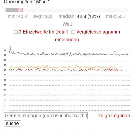
Consumption 150cd *
min: 40.2 avg: 46.2 median:
42.8 (12%)
max: 55.7
Watt
3 Einzelwerte im Detail
Vergleichsdiagramm
+
+
einblenden
60
55
50
45
40
35
30
25
20
15
10
5
0
zeige Legende