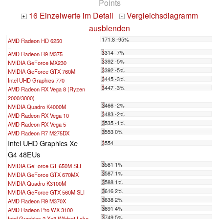
Points
16 Einzelwerte im Detail
Vergleichsdiagramm
+
-
ausblenden
171.8 -95%
AMD Radeon HD 6250
...
3314 -7%
AMD Radeon R9 M375
3392 -5%
NVIDIA GeForce MX230
3392 -5%
NVIDIA GeForce GTX 760M
3445 -3%
Intel UHD Graphics 770
3447 -3%
AMD Radeon RX Vega 8 (Ryzen
2000/3000)
3466 -2%
NVIDIA Quadro K4000M
3483 -2%
AMD Radeon RX Vega 10
3535 -1%
AMD Radeon RX Vega 5
3553 0%
AMD Radeon R7 M275DX
Intel UHD Graphics Xe
3554
G4 48EUs
3581 1%
NVIDIA GeForce GT 650M SLI
3587 1%
NVIDIA GeForce GTX 670MX
3588 1%
NVIDIA Quadro K3100M
3616 2%
NVIDIA GeForce GTX 560M SLI
3638 2%
AMD Radeon R9 M370X
3691 4%
AMD Radeon Pro WX 3100
3749 5%
Intel Graphics 2 Xe3 Wildcat Lake