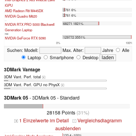
iGPU
3761 6%
AMD Radeon R8 M445DX
3761 6%
NVIDIA Quadro M620
...
68271 1821%
NVIDIA RTX PRO 5000 Blackwell
Generation Laptop
max:
129772 3551%
NVIDIA GeForce RTX 5090
0%
100%
Suchen:
Modell:
Max. Alter:
Jahre
Alle
Laptop
Smartphone
Desktop
3DMark Vantage
3DM Vant. Perf. total
+
3DM Vant. Perf. GPU no PhysX
+
3DMark 05
- 3DMark 05 - Standard
28158 Points
(31%)
1 Einzelwerte im Detail
Vergleichsdiagramm
+
-
ausblenden
133.4 -100%
Intel Graphics Media Accelerator