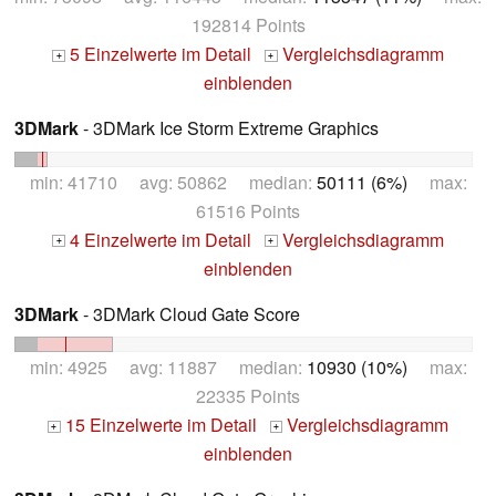
192814 Points
5 Einzelwerte im Detail
Vergleichsdiagramm
+
+
einblenden
3DMark
- 3DMark Ice Storm Extreme Graphics
min: 41710 avg: 50862 median:
50111 (6%)
max:
61516 Points
4 Einzelwerte im Detail
Vergleichsdiagramm
+
+
einblenden
3DMark
- 3DMark Cloud Gate Score
min: 4925 avg: 11887 median:
10930 (10%)
max:
22335 Points
15 Einzelwerte im Detail
Vergleichsdiagramm
+
+
einblenden