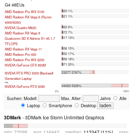
G4 48EUs
820 1%
AMD Radeon Pro WX 3100
821 1%
AMD Radeon RX Vega 6 (Ryzen
4000/5000)
862 6%
NVIDIA Quadro M620
872 7%
AMD Radeon RX Vega 9
917 13%
Qualcomm SD X Adreno X1-45 1.7
TFLOPS
936 15%
AMD Radeon RX Vega 11
952 17%
AMD Radeon Pro 450
956 18%
AMD Radeon Pro WX 3200
971 20%
NVIDIA GeForce GTX 950M
...
23277 2767%
NVIDIA RTX PRO 5000 Blackwell
Generation Laptop
max:
44063 5326%
NVIDIA GeForce RTX 5090
0%
100%
Suchen:
Modell:
Max. Alter:
Jahre
Alle
Laptop
Smartphone
Desktop
3DMark
- 3DMark Ice Storm Unlimited Graphics
min: 73098 avg: 116443 median:
113347 (11%)
max: