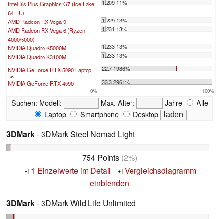
1.209 11%
Intel Iris Plus Graphics G7 (Ice Lake
64 EU)
1.229 13%
AMD Radeon RX Vega 9
1.231 13%
AMD Radeon RX Vega 6 (Ryzen
4000/5000)
1.233 13%
NVIDIA Quadro K5000M
1.233 13%
NVIDIA Quadro K3100M
...
22.7 1986%
NVIDIA GeForce RTX 5090 Laptop
max:
33.3 2961%
NVIDIA GeForce RTX 4090
0%
100%
Suchen:
Modell:
Max. Alter:
Jahre
Alle
Laptop
Smartphone
Desktop
3DMark
- 3DMark Steel Nomad Light
754 Points
(2%)
1 Einzelwerte im Detail
Vergleichsdiagramm
+
+
einblenden
3DMark
- 3DMark Wild Life Unlimited