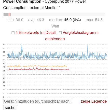
Power Consumption
- Cyberpunk 2077 Power
Consumption - external Monitor *
min: 36.9 avg: 46.3 median:
46.9 (6%)
max: 54.5
Watt
4 Einzelwerte im Detail
Vergleichsdiagramm
+
+
einblenden
70
65
60
55
50
45
40
35
30
25
20
15
10
5
0
zeige Legende