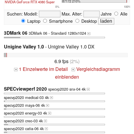
87172 210%
NVIDIA GeForce RTX 4080 Super
0%
100%
Suchen:
Modell:
Max. Alter:
Jahre
Alle
Laptop
Smartphone
Desktop
3DMark 06
3DMark 06 - Standard 1280x1024
+
Unigine Valley 1.0
- Unigine Valley 1.0 DX
6.9 fps
(2%)
1 Einzelwerte im Detail
Vergleichsdiagramm
+
+
einblenden
SPECviewperf 2020
specvp2020 snx-04 4k
+
specvp2020 medical-03 4k
+
specvp2020 maya-06 4k
+
specvp2020 energy-03 4k
+
specvp2020 creo-03 4k
+
specvp2020 catia-06 4k
+