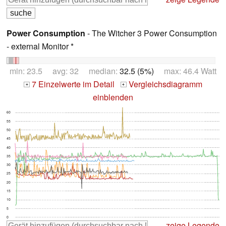
Power Consumption
- The Witcher 3 Power Consumption
- external Monitor *
min: 23.5 avg: 32 median:
32.5 (5%)
max: 46.4 Watt
7 Einzelwerte im Detail
Vergleichsdiagramm
+
+
einblenden
60
55
50
45
40
35
30
25
20
15
10
5
0
zeige Legende