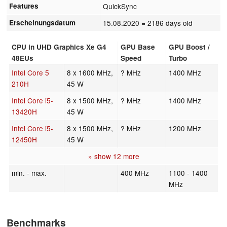
Features
QuickSync
Erscheinungsdatum
15.08.2020
= 2186 days old
CPU in UHD Graphics Xe G4
GPU Base
GPU Boost /
48EUs
Speed
Turbo
Intel Core 5
8 x 1600 MHz,
? MHz
1400 MHz
210H
45 W
Intel Core i5-
8 x 1500 MHz,
? MHz
1400 MHz
13420H
45 W
Intel Core i5-
8 x 1500 MHz,
? MHz
1200 MHz
12450H
45 W
» show 12 more
min. - max.
400 MHz
1100 - 1400
MHz
Benchmarks