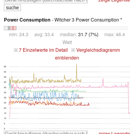
Power Consumption
- Witcher 3 Power Consumption *
min: 24.3 avg: 33.4 median:
31.7 (7%)
max: 46.4
Watt
7 Einzelwerte im Detail
Vergleichsdiagramm
+
+
einblenden
60
55
50
45
40
35
30
25
20
15
10
5
0
zeige Legende