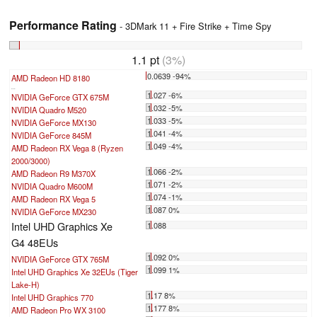
Performance Rating
- 3DMark 11 + Fire Strike + Time Spy
1.1 pt
(3%)
0.0639 -94%
AMD Radeon HD 8180
...
1.027 -6%
NVIDIA GeForce GTX 675M
1.032 -5%
NVIDIA Quadro M520
1.033 -5%
NVIDIA GeForce MX130
1.041 -4%
NVIDIA GeForce 845M
1.049 -4%
AMD Radeon RX Vega 8 (Ryzen
2000/3000)
1.066 -2%
AMD Radeon R9 M370X
1.071 -2%
NVIDIA Quadro M600M
1.074 -1%
AMD Radeon RX Vega 5
1.087 0%
NVIDIA GeForce MX230
Intel UHD Graphics Xe
1.088
G4 48EUs
1.092 0%
NVIDIA GeForce GTX 765M
1.099 1%
Intel UHD Graphics Xe 32EUs (Tiger
Lake-H)
1.17 8%
Intel UHD Graphics 770
1.177 8%
AMD Radeon Pro WX 3100