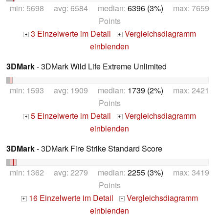
min: 5698 avg: 6584 median:
6396 (3%)
max: 7659
Points
3 Einzelwerte im Detail
Vergleichsdiagramm
+
+
einblenden
3DMark
- 3DMark Wild Life Extreme Unlimited
min: 1593 avg: 1909 median:
1739 (2%)
max: 2421
Points
5 Einzelwerte im Detail
Vergleichsdiagramm
+
+
einblenden
3DMark
- 3DMark Fire Strike Standard Score
min: 1362 avg: 2279 median:
2255 (3%)
max: 3419
Points
16 Einzelwerte im Detail
Vergleichsdiagramm
+
+
einblenden