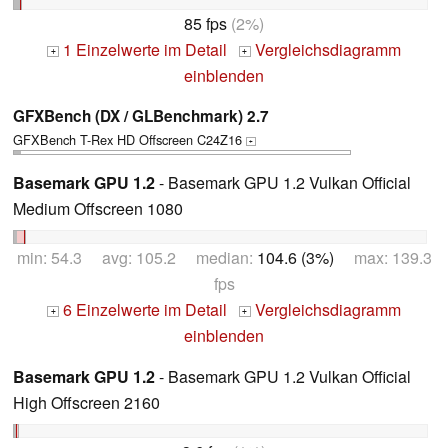
85 fps
(2%)
1 Einzelwerte im Detail
Vergleichsdiagramm
+
+
einblenden
GFXBench (DX / GLBenchmark) 2.7
GFXBench T-Rex HD Offscreen C24Z16
+
Basemark GPU 1.2
- Basemark GPU 1.2 Vulkan Official
Medium Offscreen 1080
min: 54.3 avg: 105.2 median:
104.6 (3%)
max: 139.3
fps
6 Einzelwerte im Detail
Vergleichsdiagramm
+
+
einblenden
Basemark GPU 1.2
- Basemark GPU 1.2 Vulkan Official
High Offscreen 2160