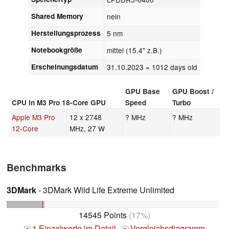
Shared Memory
nein
Herstellungsprozess
5 nm
Notebookgröße
mittel (15.4" z.B.)
Erscheinungsdatum
31.10.2023
= 1012 days old
GPU Base
GPU Boost /
CPU in M3 Pro 18-Core GPU
Speed
Turbo
Apple M3 Pro
12 x 2748
? MHz
? MHz
12-Core
MHz, 27 W
Benchmarks
3DMark
- 3DMark Wild Life Extreme Unlimited
14545 Points
(17%)
1 Einzelwerte im Detail
Vergleichsdiagramm
+
+