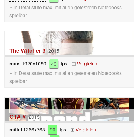
» In Detailstufe max. mit allen getesteten Notebooks
spielbar
The Witcher 3
2015
max.
1920x1080
43
fps
Vergleich
+
» In Detailstufe max. mit allen getesteten Notebooks
spielbar
GTA V
2015
mittel
1366x768
90
fps
Vergleich
+