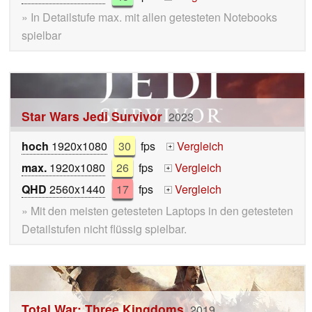
» In Detailstufe max. mit allen getesteten Notebooks
spielbar
Star Wars Jedi Survivor
2023
hoch
1920x1080
30
fps
Vergleich
+
max.
1920x1080
26
fps
Vergleich
+
QHD
2560x1440
17
fps
Vergleich
+
» Mit den meisten getesteten Laptops in den getesteten
Detailstufen nicht flüssig spielbar.
Total War: Three Kingdoms
2019