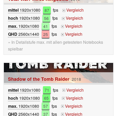
mittel
1920x1080
87
fps
Vergleich
+
hoch
1920x1080
56
fps
Vergleich
+
max.
1920x1080
41
fps
Vergleich
+
QHD
2560x1440
25
fps
Vergleich
+
» In Detailstufe max. mit allen getesteten Notebooks
spielbar
Shadow of the Tomb Raider
2018
mittel
1920x1080
71
fps
Vergleich
+
hoch
1920x1080
65
fps
Vergleich
+
max.
1920x1080
57
fps
Vergleich
+
QHD
2560x1440
37
fps
Vergleich
+