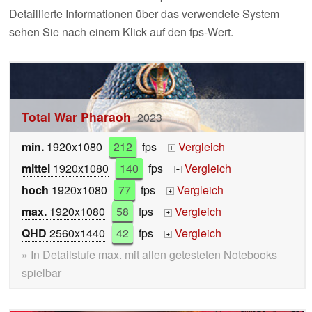
Detaillierte Informationen über das verwendete System
sehen Sie nach einem Klick auf den fps-Wert.
Total War Pharaoh
2023
min.
1920x1080
212
fps
Vergleich
+
mittel
1920x1080
140
fps
Vergleich
+
hoch
1920x1080
77
fps
Vergleich
+
max.
1920x1080
58
fps
Vergleich
+
QHD
2560x1440
42
fps
Vergleich
+
» In Detailstufe max. mit allen getesteten Notebooks
spielbar