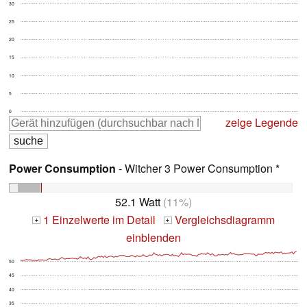
30
25
20
15
10
5
0
zeige Legende
Power Consumption
- Witcher 3 Power Consumption *
52.1 Watt
(11%)
1 Einzelwerte im Detail
Vergleichsdiagramm
+
+
einblenden
50
45
40
35