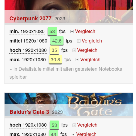
Cyberpunk 2077
2023
min.
1920x1080
53
fps
Vergleich
+
mittel
1920x1080
42.6
fps
Vergleich
+
hoch
1920x1080
35
fps
Vergleich
+
max.
1920x1080
30.8
fps
Vergleich
+
» In Detailstufe mittel mit allen getesteten Notebooks
spielbar
Baldur's Gate 3
2023
hoch
1920x1080
53
fps
Vergleich
+
max.
1920x1080
43
fps
Vergleich
+