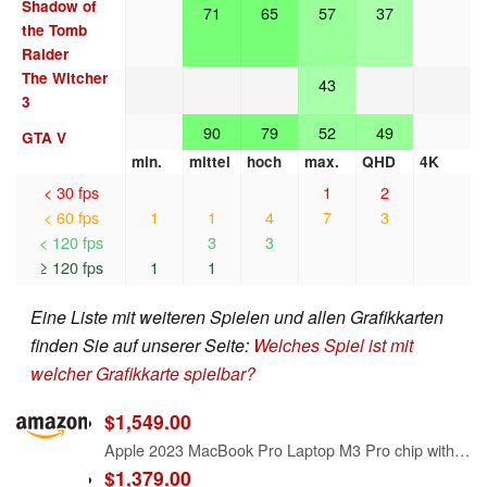
Shadow of
71
65
57
37
the Tomb
Raider
The Witcher
43
3
90
79
52
49
GTA V
min.
mittel
hoch
max.
QHD
4K
< 30 fps
1
2
< 60 fps
1
1
4
7
3
< 120 fps
3
3
≥ 120 fps
1
1
Eine Liste mit weiteren Spielen und allen Grafikkarten
finden Sie auf unserer Seite:
Welches Spiel ist mit
welcher Grafikkarte spielbar?
$1,549.00
Apple 2023 MacBook Pro Laptop M3 Pro chip with 12‑core CPU, 18‑core GPU: 16.2-inch Liquid Retina XDR Display, 18GB Unified Memory, 512GB SSD Storage. Works with iPhone/iPad; Space Black
$1,379.00