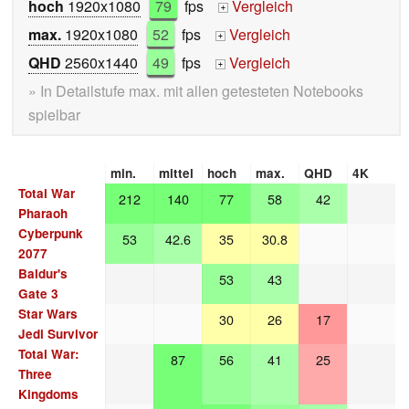
hoch
1920x1080
79
fps
Vergleich
+
max.
1920x1080
52
fps
Vergleich
+
QHD
2560x1440
49
fps
Vergleich
+
» In Detailstufe max. mit allen getesteten Notebooks
spielbar
min.
mittel
hoch
max.
QHD
4K
Total War
212
140
77
58
42
Pharaoh
Cyberpunk
53
42.6
35
30.8
2077
Baldur's
53
43
Gate 3
Star Wars
30
26
17
Jedi Survivor
Total War:
87
56
41
25
Three
Kingdoms