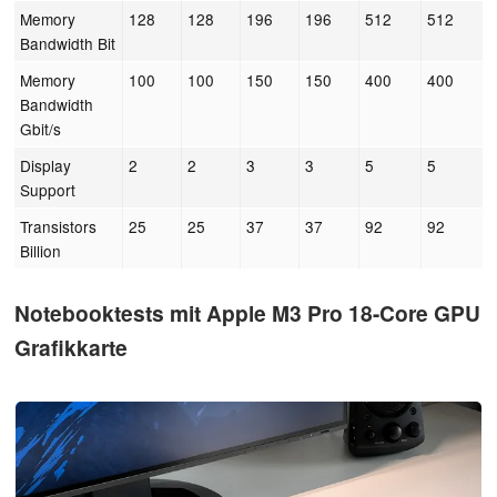
Memory
128
128
196
196
512
512
Bandwidth Bit
Memory
100
100
150
150
400
400
Bandwidth
Gbit/s
Display
2
2
3
3
5
5
Support
Transistors
25
25
37
37
92
92
Billion
Notebooktests mit Apple M3 Pro 18-Core GPU
Grafikkarte