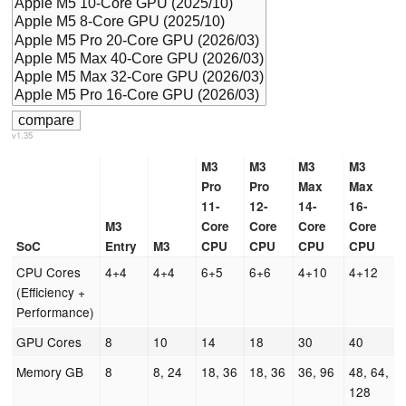
v1.35
M3
M3
M3
M3
Pro
Pro
Max
Max
11-
12-
14-
16-
M3
Core
Core
Core
Core
SoC
Entry
M3
CPU
CPU
CPU
CPU
CPU Cores
4+4
4+4
6+5
6+6
4+10
4+12
(Efficiency +
Performance)
GPU Cores
8
10
14
18
30
40
Memory GB
8
8, 24
18, 36
18, 36
36, 96
48, 64,
128