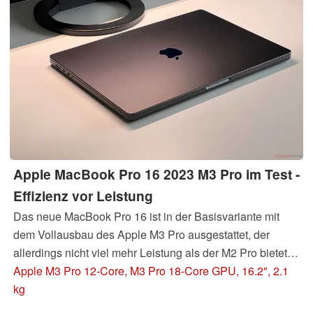
Apple MacBook Pro 16 2023 M3 Pro im Test -
Effizienz vor Leistung
Das neue MacBook Pro 16 ist in der Basisvariante mit
dem Vollausbau des Apple M3 Pro ausgestattet, der
allerdings nicht viel mehr Leistung als der M2 Pro bietet.
Dafür ist die Basis-SSD wieder schneller geworden und
Apple M3 Pro 12-Core, M3 Pro 18-Core GPU, 16.2", 2.1
die maximale SDR-Helligkeit wurde erhöht. Dank
kg
besserer Effizienz sind zudem enorme Akkulaufzeiten