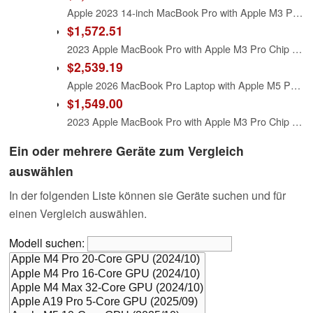
Apple 2023 14-inch MacBook Pro with Apple M3 Pro chip, 18GB RAM, 512GB SSD Storage, Space Black (Renewed)
$1,572.51
2023 Apple MacBook Pro with Apple M3 Pro Chip with 12‑core CPU and 18‑core GPU (16-inch, 18GB RAM, 512GB SSD Storage) (QWERTY English) Space Black (Renewed Premium)
$2,539.19
Apple 2026 MacBook Pro Laptop with Apple M5 Pro chip with 18-core CPU and 20-core GPU: Built for AI, 16.2-inch Liquid Retina XDR Display, 24GB Unified Memory, 1TB SSD, Wi-Fi 7; Space Black
$1,549.00
2023 Apple MacBook Pro with Apple M3 Pro Chip (16-Inch, 18GB RAM, 512GB SSD Storage) (QWERTY English) Silver (Renewed)
Ein oder mehrere Geräte zum Vergleich
auswählen
In der folgenden Liste können sie Geräte suchen und für
einen Vergleich auswählen.
Modell suchen: