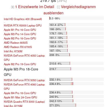
219.7 fps
(39%)
1 Einzelwerte im Detail
Vergleichsdiagramm
+
-
ausblenden
3.3 -98%
Intel HD Graphics 400 (Braswell)
...
161.4 -27%
NVIDIA RTX A3000 Laptop GPU
166 -24%
Apple M1 Pro 16-Core GPU
178.7 -19%
Apple M3 Pro 14-Core GPU
181.1 -18%
Apple M2 Pro 16-Core GPU
182.6 -17%
AMD Radeon 8050S
185.4 -16%
AMD Radeon RX 6700S
187 -15%
Intel Arc A730M
208 -5%
NVIDIA GeForce RTX 4050 Laptop
GPU
210.6 -4%
Apple M2 Pro 19-Core GPU
Apple M3 Pro 18-Core
219.7
GPU
232.1 6%
NVIDIA GeForce RTX 5050 Laptop
236.4 8%
NVIDIA GeForce RTX 4060 Laptop
GPU
236.4 8%
Apple M4 Pro 16-Core GPU
240 9%
Apple M1 Max 24-Core GPU
242.3 10%
NVIDIA Quadro RTX 5000 (Laptop)
271 23%
Intel Arc A770M