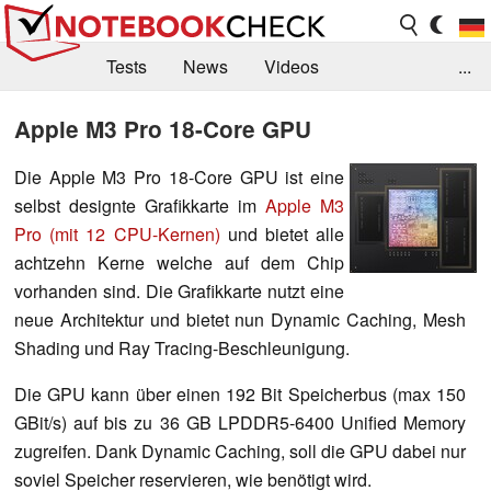
Tests
News
Videos
...
Benchmarks & Tech
Externe Tests
Apple M3 Pro 18-Core GPU
Kaufberatung
Deals
Suche
Jobs
Die Apple M3 Pro 18-Core GPU ist eine
selbst designte Grafikkarte im
Apple M3
Forum
Pro (mit 12 CPU-Kernen)
und bietet alle
achtzehn Kerne welche auf dem Chip
vorhanden sind. Die Grafikkarte nutzt eine
neue Architektur und bietet nun Dynamic Caching, Mesh
Shading und Ray Tracing-Beschleunigung.
Die GPU kann über einen 192 Bit Speicherbus (max 150
GBit/s) auf bis zu 36 GB LPDDR5-6400 Unified Memory
zugreifen. Dank Dynamic Caching, soll die GPU dabei nur
soviel Speicher reservieren, wie benötigt wird.