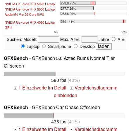
273.8 25%
NVIDIA GeForce RTX 5070 Laptop
277.7 26%
NVIDIA GeForce RTX 5060 Laptop
283.6 29%
Apple M4 Pro 20-Core GPU
...
530 141%
NVIDIA GeForce RTX 4090 Laptop
GPU
0%
100%
Suchen:
Modell:
Max. Alter:
Jahre
Alle
Laptop
Smartphone
Desktop
GFXBench
- GFXBench 5.0 Aztec Ruins Normal Tier
Offscreen
580 fps
(43%)
1 Einzelwerte im Detail
Vergleichsdiagramm
+
+
einblenden
GFXBench
- GFXBench Car Chase Offscreen
436 fps
(41%)
1 Einzelwerte im Detail
Vergleichsdiagramm
+
+