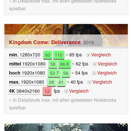
» In Detailstufe max. mit allen getesteten Notebooks
spielbar
Kingdom Come: Deliverance
2018
min.
1280x720
60
110
~ 85 fps
Vergleich
+
mittel
1920x1080
58
66.8
~ 62 fps
Vergleich
+
hoch
1920x1080
52.7
56
~ 54 fps
Vergleich
+
max.
1920x1080
38
41
~ 40 fps
Vergleich
+
4K
3840x2160
12
fps
Vergleich
+
» In Detailstufe max. mit allen getesteten Notebooks
spielbar