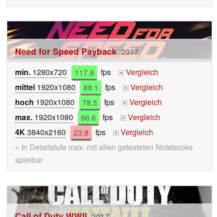
Need for Speed Payback
2017
min.
1280x720
117.9
fps
Vergleich
+
mittel
1920x1080
89.1
fps
Vergleich
+
hoch
1920x1080
78.5
fps
Vergleich
+
max.
1920x1080
66.6
fps
Vergleich
+
4K
3840x2160
23.8
fps
Vergleich
+
» In Detailstufe max. mit allen getesteten Notebooks
spielbar
Call of Duty WWII
2017