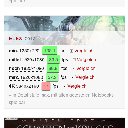
spielbar
ELEX
2017
min.
1280x720
108.1
fps
Vergleich
+
mittel
1920x1080
83.5
fps
Vergleich
+
hoch
1920x1080
69.6
fps
Vergleich
+
max.
1920x1080
57.2
fps
Vergleich
+
4K
3840x2160
17
fps
Vergleich
+
» In Detailstufe max. mit allen getesteten Notebooks
spielbar