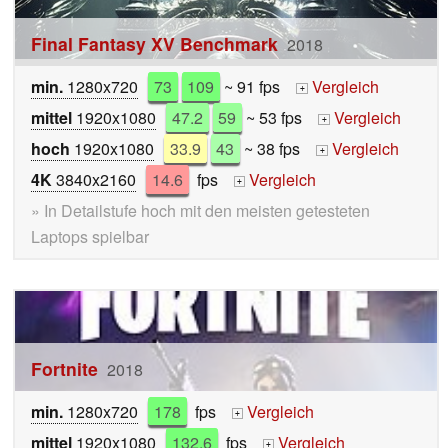
Final Fantasy XV Benchmark
2018
min.
1280x720
73
109
~ 91 fps
Vergleich
+
mittel
1920x1080
47.2
59
~ 53 fps
Vergleich
+
hoch
1920x1080
33.9
43
~ 38 fps
Vergleich
+
4K
3840x2160
14.6
fps
Vergleich
+
» In Detailstufe hoch mit den meisten getesteten
Laptops spielbar
Fortnite
2018
min.
1280x720
178
fps
Vergleich
+
mittel
1920x1080
132.6
fps
Vergleich
+