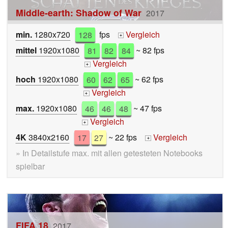
Middle-earth: Shadow of War
2017
min.
1280x720
128
fps
Vergleich
+
mittel
1920x1080
81
82
84
~ 82 fps
Vergleich
+
hoch
1920x1080
60
62
65
~ 62 fps
Vergleich
+
max.
1920x1080
46
46
48
~ 47 fps
Vergleich
+
4K
3840x2160
17
27
~ 22 fps
Vergleich
+
» In Detailstufe max. mit allen getesteten Notebooks
spielbar
FIFA 18
2017