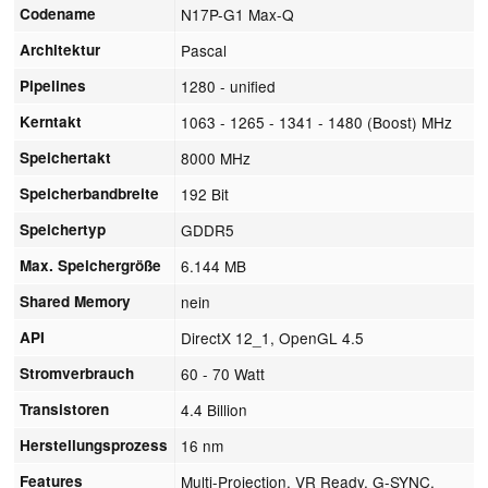
Codename
N17P-G1 Max-Q
Architektur
Pascal
Pipelines
1280 - unified
Kerntakt
1063 - 1265 - 1341 - 1480 (Boost) MHz
Speichertakt
8000 MHz
Speicherbandbreite
192 Bit
Speichertyp
GDDR5
Max. Speichergröße
6.144 MB
Shared Memory
nein
API
DirectX 12_1, OpenGL 4.5
Stromverbrauch
60 - 70 Watt
Transistoren
4.4 Billion
Herstellungsprozess
16 nm
Features
Multi-Projection, VR Ready, G-SYNC,