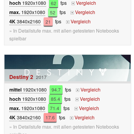
hoch
1920x1080
62
fps
Vergleich
+
max.
1920x1080
52
fps
Vergleich
+
4K
3840x2160
21
fps
Vergleich
+
» In Detailstufe max. mit allen getesteten Notebooks
spielbar
Destiny 2
2017
mittel
1920x1080
94.7
fps
Vergleich
+
hoch
1920x1080
85.4
fps
Vergleich
+
max.
1920x1080
71.4
fps
Vergleich
+
4K
3840x2160
17.6
fps
Vergleich
+
» In Detailstufe max. mit allen getesteten Notebooks