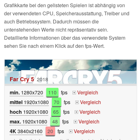
Grafikkarte bei den gelisteten Spielen ist abhängig von
der verwendeten CPU, Speicherausstattung, Treiber und
auch Betriebssystem. Dadurch müssen die
untenstehenden Werte nicht repräsentativ sein.
Detaillierte Informationen über das verwendete System
sehen Sie nach einem Klick auf den fps-Wert.
Far Cry 5
2018
min.
1280x720
110
fps
Vergleich
+
mittel
1920x1080
70
fps
Vergleich
+
hoch
1920x1080
65
fps
Vergleich
+
max.
1920x1080
48
fps
Vergleich
+
4K
3840x2160
20
fps
Vergleich
+