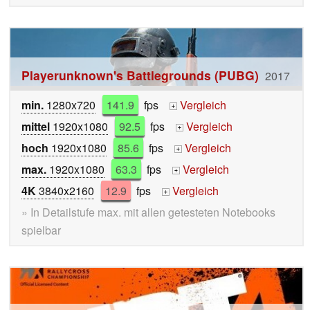
Playerunknown's Battlegrounds (PUBG)
2017
min.
1280x720
141.9
fps
Vergleich
+
mittel
1920x1080
92.5
fps
Vergleich
+
hoch
1920x1080
85.6
fps
Vergleich
+
max.
1920x1080
63.3
fps
Vergleich
+
4K
3840x2160
12.9
fps
Vergleich
+
» In Detailstufe max. mit allen getesteten Notebooks
spielbar