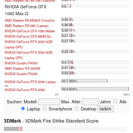
AMD Radeon HD 8970M Crossfire
NVIDIA GeForce GTX
4.6
1060 Max-Q
4.65 1%
AMD Radeon R9 M290X Crossfire
4.96 8%
AMD Radeon RX 580 (Laptop)
5.09 11%
NVIDIA GeForce GTX 1060 Mobile
5.21 13%
NVIDIA GeForce GTX 880M SLI
5.27 15%
NVIDIA GeForce RTX 3050 4GB
Laptop GPU
5.28 15%
NVIDIA GeForce RTX 3050 6GB
Laptop GPU
5.4 17%
NVIDIA Quadro P4000
5.41 18%
AMD Radeon RX 5500M
5.53 20%
NVIDIA Quadro P3200
...
22.7 393%
NVIDIA GeForce RTX 5090 Laptop
max:
33.3 624%
NVIDIA GeForce RTX 4090
0%
100%
Suchen:
Modell:
Max. Alter:
Jahre
Alle
Laptop
Smartphone
Desktop
3DMark
- 3DMark Fire Strike Standard Score