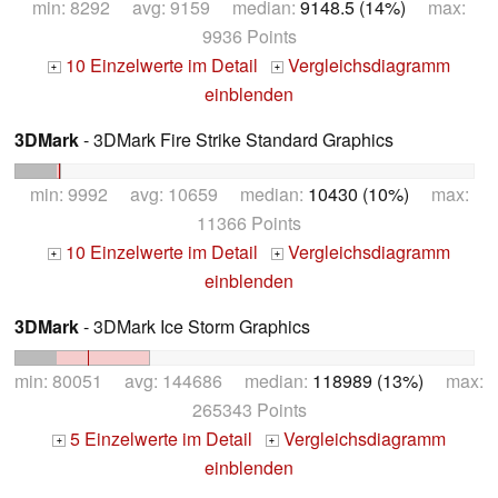
min: 8292 avg: 9159 median:
9148.5 (14%)
max:
9936 Points
10 Einzelwerte im Detail
Vergleichsdiagramm
+
+
einblenden
3DMark
- 3DMark Fire Strike Standard Graphics
min: 9992 avg: 10659 median:
10430 (10%)
max:
11366 Points
10 Einzelwerte im Detail
Vergleichsdiagramm
+
+
einblenden
3DMark
- 3DMark Ice Storm Graphics
min: 80051 avg: 144686 median:
118989 (13%)
max:
265343 Points
5 Einzelwerte im Detail
Vergleichsdiagramm
+
+
einblenden