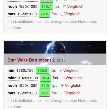
hoch
1920x1080
115.7
fps
Vergleich
+
max.
1920x1080
72.8
fps
Vergleich
+
» In Detailstufe max. mit allen getesteten Notebooks
spielbar
Star Wars Battlefront 2
2017
min.
1280x720
135.5
fps
Vergleich
+
mittel
1920x1080
93.4
fps
Vergleich
+
hoch
1920x1080
81.5
fps
Vergleich
+
max.
1920x1080
62.2
fps
Vergleich
+
» In Detailstufe max. mit allen getesteten Notebooks
spielbar