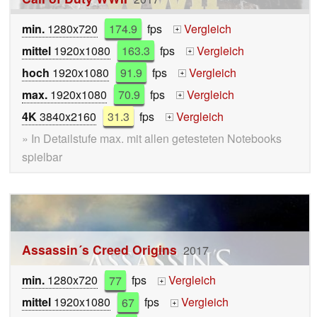
min.
1280x720
174.9
fps
Vergleich
+
mittel
1920x1080
163.3
fps
Vergleich
+
hoch
1920x1080
91.9
fps
Vergleich
+
max.
1920x1080
70.9
fps
Vergleich
+
4K
3840x2160
31.3
fps
Vergleich
+
» In Detailstufe max. mit allen getesteten Notebooks
spielbar
Assassin´s Creed Origins
2017
min.
1280x720
77
fps
Vergleich
+
mittel
1920x1080
67
fps
Vergleich
+