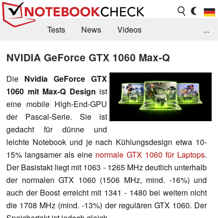
Tests
News
Videos
...
Benchmarks & Tech
Externe Tests
NVIDIA GeForce GTX 1060 Max-Q
Kaufberatung
Deals
Suche
Jobs
Die
Nvidia GeForce GTX
1060 mit Max-Q Design
ist
Forum
eine mobile High-End-GPU
der Pascal-Serie. Sie ist
gedacht für dünne und
leichte Notebook und je nach Kühlungsdesign etwa 10-
15% langsamer als eine
normale GTX 1060 für Laptops
.
Der Basistakt liegt mit 1063 - 1265 MHz deutlich unterhalb
der normalen GTX 1060 (1506 MHz, mind. -16%) und
auch der Boost erreicht mit 1341 - 1480 bei weitem nicht
die 1708 MHz (mind. -13%) der regulären GTX 1060. Der
Speichertakt ist jedoch gleich.