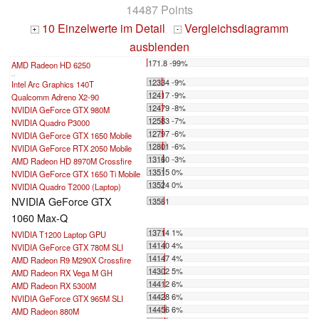
14487 Points
10 Einzelwerte im Detail
Vergleichsdiagramm
+
-
ausblenden
171.8 -99%
AMD Radeon HD 6250
...
12334 -9%
Intel Arc Graphics 140T
12417 -9%
Qualcomm Adreno X2-90
12479 -8%
NVIDIA GeForce GTX 980M
12583 -7%
NVIDIA Quadro P3000
12797 -6%
NVIDIA GeForce GTX 1650 Mobile
12801 -6%
NVIDIA GeForce RTX 2050 Mobile
13160 -3%
AMD Radeon HD 8970M Crossfire
13515 0%
NVIDIA GeForce GTX 1650 Ti Mobile
13524 0%
NVIDIA Quadro T2000 (Laptop)
NVIDIA GeForce GTX
13581
1060 Max-Q
13714 1%
NVIDIA T1200 Laptop GPU
14140 4%
NVIDIA GeForce GTX 780M SLI
14147 4%
AMD Radeon R9 M290X Crossfire
14302 5%
AMD Radeon RX Vega M GH
14412 6%
AMD Radeon RX 5300M
14428 6%
NVIDIA GeForce GTX 965M SLI
14456 6%
AMD Radeon 880M