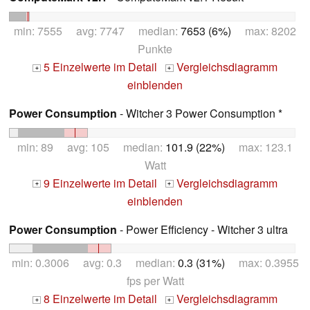
min: 7555 avg: 7747 median:
7653 (6%)
max: 8202
Punkte
5 Einzelwerte im Detail
Vergleichsdiagramm
+
+
einblenden
Power Consumption
- Witcher 3 Power Consumption *
min: 89 avg: 105 median:
101.9 (22%)
max: 123.1
Watt
9 Einzelwerte im Detail
Vergleichsdiagramm
+
+
einblenden
Power Consumption
- Power Efficiency - Witcher 3 ultra
min: 0.3006 avg: 0.3 median:
0.3 (31%)
max: 0.3955
fps per Watt
8 Einzelwerte im Detail
Vergleichsdiagramm
+
+