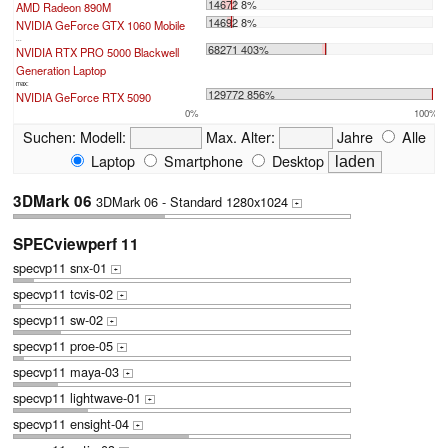
14672 8%
AMD Radeon 890M
14692 8%
NVIDIA GeForce GTX 1060 Mobile
...
68271 403%
NVIDIA RTX PRO 5000 Blackwell
Generation Laptop
max:
129772 856%
NVIDIA GeForce RTX 5090
0%
100%
Suchen:
Modell:
Max. Alter:
Jahre
Alle
Laptop
Smartphone
Desktop
3DMark 06
3DMark 06 - Standard 1280x1024
+
SPECviewperf 11
specvp11 snx-01
+
specvp11 tcvis-02
+
specvp11 sw-02
+
specvp11 proe-05
+
specvp11 maya-03
+
specvp11 lightwave-01
+
specvp11 ensight-04
+