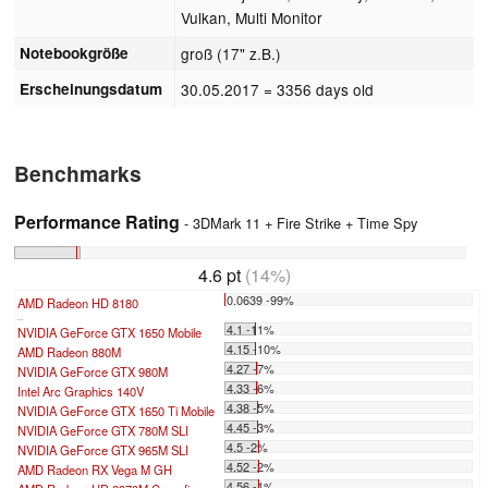
Vulkan, Multi Monitor
Notebookgröße
groß (17" z.B.)
Erscheinungsdatum
30.05.2017
= 3356 days old
Benchmarks
Performance Rating
- 3DMark 11 + Fire Strike + Time Spy
4.6 pt
(14%)
0.0639 -99%
AMD Radeon HD 8180
...
4.1 -11%
NVIDIA GeForce GTX 1650 Mobile
4.15 -10%
AMD Radeon 880M
4.27 -7%
NVIDIA GeForce GTX 980M
4.33 -6%
Intel Arc Graphics 140V
4.38 -5%
NVIDIA GeForce GTX 1650 Ti Mobile
4.45 -3%
NVIDIA GeForce GTX 780M SLI
4.5 -2%
NVIDIA GeForce GTX 965M SLI
4.52 -2%
AMD Radeon RX Vega M GH
4.56 -1%