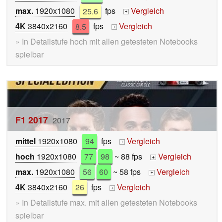
max.
1920x1080
25.6
fps
Vergleich
+
4K
3840x2160
8.5
fps
Vergleich
+
» In Detailstufe hoch mit allen getesteten Notebooks
spielbar
F1 2017
2017
mittel
1920x1080
94
fps
Vergleich
+
hoch
1920x1080
77
98
~ 88 fps
Vergleich
+
max.
1920x1080
56
60
~ 58 fps
Vergleich
+
4K
3840x2160
26
fps
Vergleich
+
» In Detailstufe max. mit allen getesteten Notebooks
spielbar