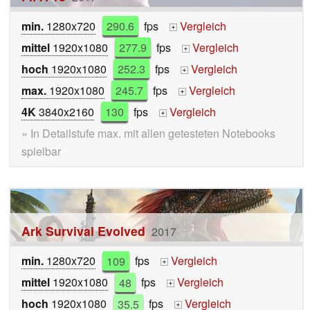
min.
1280x720
290.6
fps
Vergleich
+
mittel
1920x1080
277.9
fps
Vergleich
+
hoch
1920x1080
252.3
fps
Vergleich
+
max.
1920x1080
245.7
fps
Vergleich
+
4K
3840x2160
130
fps
Vergleich
+
» In Detailstufe max. mit allen getesteten Notebooks
spielbar
Ark Survival Evolved
2017
min.
1280x720
109
fps
Vergleich
+
mittel
1920x1080
48
fps
Vergleich
+
hoch
1920x1080
35.5
fps
Vergleich
+