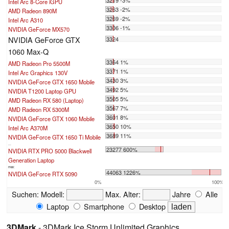
Intel Arc 8-Core iGPU
3263 -2%
AMD Radeon 890M
3269 -2%
Intel Arc A310
3306 -1%
NVIDIA GeForce MX570
NVIDIA GeForce GTX
3324
1060 Max-Q
3364 1%
AMD Radeon Pro 5500M
3371 1%
Intel Arc Graphics 130V
3430 3%
NVIDIA GeForce GTX 1650 Mobile
3492 5%
NVIDIA T1200 Laptop GPU
3505 5%
AMD Radeon RX 580 (Laptop)
3567 7%
AMD Radeon RX 5300M
3601 8%
NVIDIA GeForce GTX 1060 Mobile
3650 10%
Intel Arc A370M
3689 11%
NVIDIA GeForce GTX 1650 Ti Mobile
...
23277 600%
NVIDIA RTX PRO 5000 Blackwell
Generation Laptop
max:
44063 1226%
NVIDIA GeForce RTX 5090
0%
100%
Suchen:
Modell:
Max. Alter:
Jahre
Alle
Laptop
Smartphone
Desktop
3DMark
- 3DMark Ice Storm Unlimited Graphics