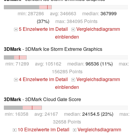
min: 287286 avg: 346663 median:
367999
(37%)
max: 384095 Points
5 Einzelwerte im Detail
Vergleichsdiagramm
+
+
einblenden
3DMark
- 3DMark Ice Storm Extreme Graphics
min: 71289 avg: 105162 median:
96536 (11%)
max:
156285 Points
4 Einzelwerte im Detail
Vergleichsdiagramm
+
+
einblenden
3DMark
- 3DMark Cloud Gate Score
min: 16358 avg: 24167 median:
24154.5 (23%)
max:
32658 Points
10 Einzelwerte im Detail
Vergleichsdiagramm
+
+