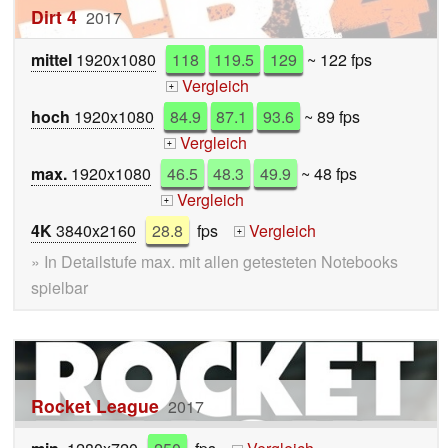
Dirt 4
2017
mittel
1920x1080
118
119.5
129
~ 122 fps
Vergleich
+
hoch
1920x1080
84.9
87.1
93.6
~ 89 fps
Vergleich
+
max.
1920x1080
46.5
48.3
49.9
~ 48 fps
Vergleich
+
4K
3840x2160
28.8
fps
Vergleich
+
» In Detailstufe max. mit allen getesteten Notebooks
spielbar
Rocket League
2017