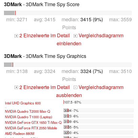
3DMark
- 3DMark Time Spy Score
min: 3271 avg: 3415 median:
3415 (9%)
max: 3559
Points
2 Einzelwerte im Detail
Vergleichsdiagramm
+
+
einblenden
3DMark
- 3DMark Time Spy Graphics
min: 3138 avg: 3324 median:
3324 (7%)
max: 3510
Points
2 Einzelwerte im Detail
Vergleichsdiagramm
+
-
ausblenden
107.5 -97%
Intel UHD Graphics 600
...
3094 -7%
NVIDIA Quadro T2000 Max-Q
3123 -6%
NVIDIA Quadro T1000 (Laptop)
3139 -6%
NVIDIA GeForce GTX 1650 Ti Max-Q
3155 -5%
NVIDIA GeForce RTX 2050 Mobile
3200 -4%
AMD Radeon 880M
3219 -3%