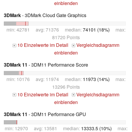
einblenden
3DMark
- 3DMark Cloud Gate Graphics
min: 42781 avg: 71376 median:
74101 (18%)
max:
81720 Points
10 Einzelwerte im Detail
Vergleichsdiagramm
+
+
einblenden
3DMark 11
- 3DM11 Performance Score
min: 10176 avg: 11974 median:
11973 (14%)
max:
13296 Points
10 Einzelwerte im Detail
Vergleichsdiagramm
+
+
einblenden
3DMark 11
- 3DM11 Performance GPU
min: 12970 avg: 13581 median:
13333.5 (10%)
max: