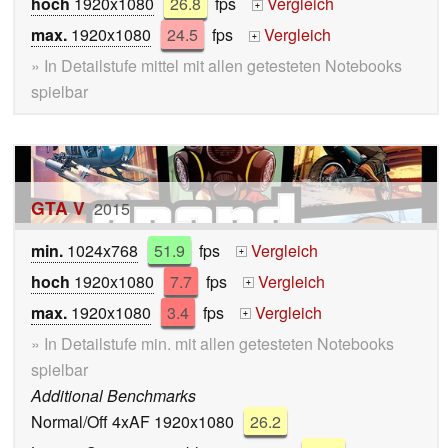
hoch
1920x1080
26.8
fps
Vergleich
+
max.
1920x1080
24.5
fps
Vergleich
+
» In Detailstufe mittel mit allen getesteten Notebooks
spielbar
GTA V
2015
min.
1024x768
51.9
fps
Vergleich
+
hoch
1920x1080
7.7
fps
Vergleich
+
max.
1920x1080
3.4
fps
Vergleich
+
» In Detailstufe min. mit allen getesteten Notebooks
spielbar
Additional Benchmarks
Normal/Off 4xAF 1920x1080
26.2