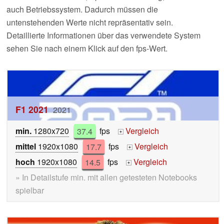
auch Betriebssystem. Dadurch müssen die
untenstehenden Werte nicht repräsentativ sein.
Detaillierte Informationen über das verwendete System
sehen Sie nach einem Klick auf den fps-Wert.
F1 2021
2021
min.
1280x720
37.4
fps
Vergleich
+
mittel
1920x1080
17.7
fps
Vergleich
+
hoch
1920x1080
14.5
fps
Vergleich
+
» In Detailstufe min. mit allen getesteten Notebooks
spielbar