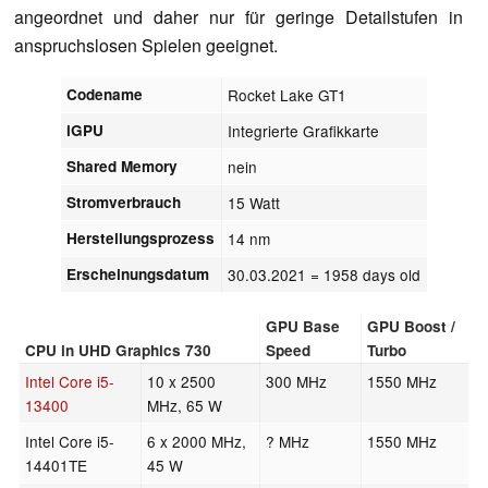
angeordnet und daher nur für geringe Detailstufen in
anspruchslosen Spielen geeignet.
Codename
Rocket Lake GT1
iGPU
Integrierte Grafikkarte
Shared Memory
nein
Stromverbrauch
15 Watt
Herstellungsprozess
14 nm
Erscheinungsdatum
30.03.2021
= 1958 days old
GPU Base
GPU Boost /
CPU in UHD Graphics 730
Speed
Turbo
Intel Core i5-
10 x 2500
300 MHz
1550 MHz
13400
MHz, 65 W
Intel Core i5-
6 x 2000 MHz,
? MHz
1550 MHz
14401TE
45 W