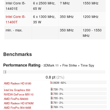
Intel Core i5-
6 x 2500 MHz,
? MHz
1550 MHz
14401E
65 W
Intel Core i5-
6 x 1300 MHz,
350 MHz
1200 MHz
11400T
35 W
min. - max.
350 MHz
1200 - 1550
MHz
Benchmarks
Performance Rating
- 3DMark 11 + Fire Strike + Time Spy
0.8 pt
(2%)
0.0639 -92%
AMD Radeon HD 8180
...
0.726 -7%
Intel Iris Graphics 550
0.755 -3%
NVIDIA GeForce MX110
0.755 -3%
AMD FirePro M4000
0.761 -2%
AMD Radeon HD 8790M
0.769 -1%
AMD FirePro W4190M