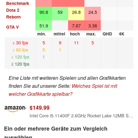
Benchmark
Dota 2
90.8
59
26.8
24.5
Reborn
51.9
7.67
3.38
GTA V
min.
mittel
hoch
max.
QHD
4K
< 30 fps
5
9
11
5
< 60 fps
5
1
< 120 fps
1
≥ 120 fps
Eine Liste mit weiteren Spielen und allen Grafikkarten
finden Sie auf unserer Seite:
Welches Spiel ist mit
welcher Grafikkarte spielbar?
$149.99
Intel Core i5-11400F 2.6GHz Rocket Lake 12MB Smart Cache Desktop Processor Boxed
Ein oder mehrere Geräte zum Vergleich
auswählen