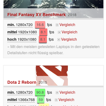
Final Fantasy XV Benchmark
2018
min.
1280x720
16.6
fps
Vergleich
+
mittel
1920x1080
8.1
fps
Vergleich
+
hoch
1920x1080
8.1
fps
Vergleich
+
» Mit den meisten getesteten Laptops in den getesteten
Detailstufen nicht flüssig spielbar.
Dota 2 Reborn
2015
min.
1280x720
90.8
fps
Vergleich
+
mittel
1366x768
59
fps
Vergleich
+