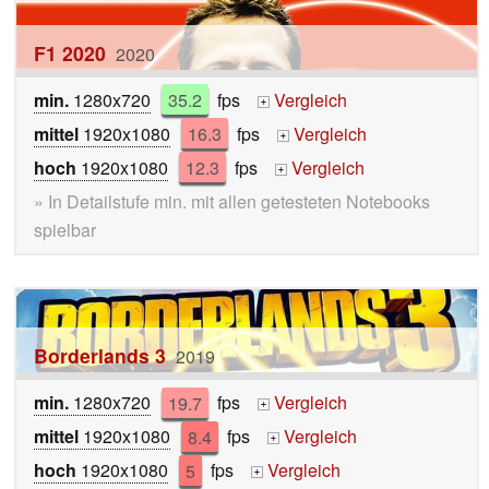
F1 2020
2020
min.
1280x720
35.2
fps
Vergleich
+
mittel
1920x1080
16.3
fps
Vergleich
+
hoch
1920x1080
12.3
fps
Vergleich
+
» In Detailstufe min. mit allen getesteten Notebooks
spielbar
Borderlands 3
2019
min.
1280x720
19.7
fps
Vergleich
+
mittel
1920x1080
8.4
fps
Vergleich
+
hoch
1920x1080
5
fps
Vergleich
+