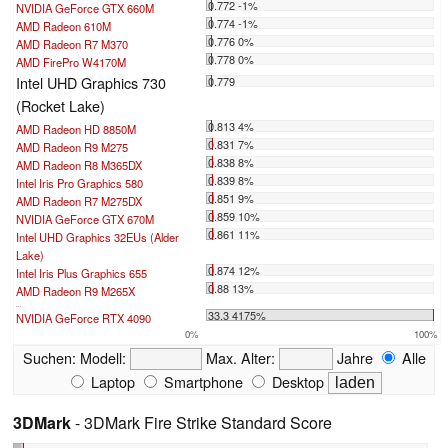
0.772 -1%
NVIDIA GeForce GTX 660M
0.774 -1%
AMD Radeon 610M
0.776 0%
AMD Radeon R7 M370
0.778 0%
AMD FirePro W4170M
Intel UHD Graphics 730
0.779
(Rocket Lake)
0.813 4%
AMD Radeon HD 8850M
0.831 7%
AMD Radeon R9 M275
0.838 8%
AMD Radeon R8 M365DX
0.839 8%
Intel Iris Pro Graphics 580
0.851 9%
AMD Radeon R7 M275DX
0.859 10%
NVIDIA GeForce GTX 670M
0.861 11%
Intel UHD Graphics 32EUs (Alder
Lake)
0.874 12%
Intel Iris Plus Graphics 655
0.88 13%
AMD Radeon R9 M265X
...
33.3 4175%
NVIDIA GeForce RTX 4090
0%
100%
Suchen:
Modell:
Max. Alter:
Jahre
Alle
Laptop
Smartphone
Desktop
3DMark
- 3DMark Fire Strike Standard Score