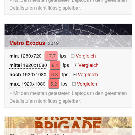
Detailstufen nicht flüssig spielbar.
Metro Exodus
2019
min.
1280x720
17.7
fps
Vergleich
+
mittel
1920x1080
8.1
fps
Vergleich
+
hoch
1920x1080
6.3
fps
Vergleich
+
max.
1920x1080
5.2
fps
Vergleich
+
» Mit den meisten getesteten Laptops in den getesteten
Detailstufen nicht flüssig spielbar.