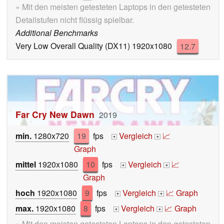
» Mit den meisten getesteten Laptops in den getesteten
Detailstufen nicht flüssig spielbar.
Additional Benchmarks
Very Low Overall Quality (DX11) 1920x1080
12.7
Far Cry New Dawn
2019
min.
1280x720
19
fps
Vergleich
📈
+
+
Graph
mittel
1920x1080
10
fps
Vergleich
📈
+
+
Graph
hoch
1920x1080
9
fps
Vergleich
📈 Graph
+
+
max.
1920x1080
8
fps
Vergleich
📈 Graph
+
+
» Mit den meisten getesteten Laptops in den getesteten