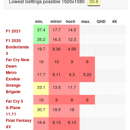
Lowest Settings possible 1920x1080
30.8
min.
mittel
hoch
max.
QHD
4K
37.4
17.7
14.5
F1 2021
35.2
16.3
12.3
F1 2020
Borderlands
19.7
8.36
4.99
3
Far Cry New
19
10
9
8
Dawn
Metro
17.7
8.11
6.3
5.22
Exodus
Strange
33.1
13.5
11.7
Brigade
19
9
8
8
Far Cry 5
X-Plane
30.7
19.5
18
11.11
Final Fantasy
16.6
8.13
8.13
XV