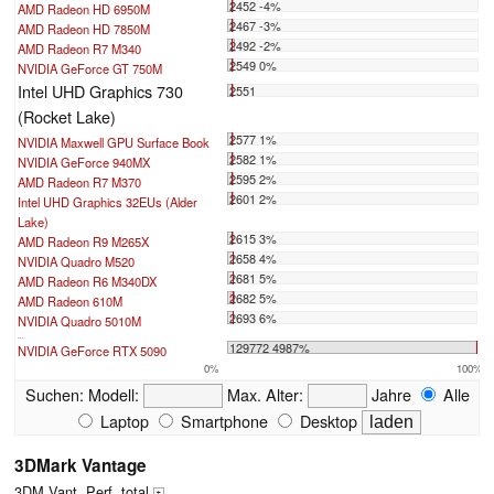
2452 -4%
AMD Radeon HD 6950M
2467 -3%
AMD Radeon HD 7850M
2492 -2%
AMD Radeon R7 M340
2549 0%
NVIDIA GeForce GT 750M
Intel UHD Graphics 730
2551
(Rocket Lake)
2577 1%
NVIDIA Maxwell GPU Surface Book
2582 1%
NVIDIA GeForce 940MX
2595 2%
AMD Radeon R7 M370
2601 2%
Intel UHD Graphics 32EUs (Alder
Lake)
2615 3%
AMD Radeon R9 M265X
2658 4%
NVIDIA Quadro M520
2681 5%
AMD Radeon R6 M340DX
2682 5%
AMD Radeon 610M
2693 6%
NVIDIA Quadro 5010M
...
129772 4987%
NVIDIA GeForce RTX 5090
0%
100%
Suchen:
Modell:
Max. Alter:
Jahre
Alle
Laptop
Smartphone
Desktop
3DMark Vantage
3DM Vant. Perf. total
+