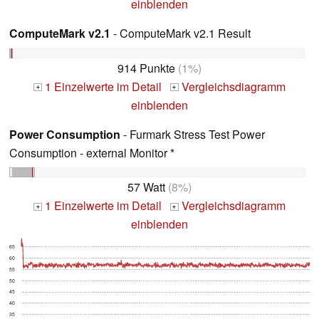
einblenden
ComputeMark v2.1
- ComputeMark v2.1 Result
914 Punkte
(1%)
1 Einzelwerte im Detail
Vergleichsdiagramm
+
+
einblenden
Power Consumption
- Furmark Stress Test Power
Consumption - external Monitor *
57 Watt
(8%)
1 Einzelwerte im Detail
Vergleichsdiagramm
+
+
einblenden
65
60
55
50
45
40
35