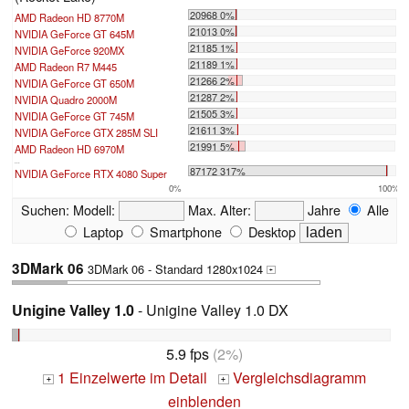
20968 0%
AMD Radeon HD 8770M
21013 0%
NVIDIA GeForce GT 645M
21185 1%
NVIDIA GeForce 920MX
21189 1%
AMD Radeon R7 M445
21266 2%
NVIDIA GeForce GT 650M
21287 2%
NVIDIA Quadro 2000M
21505 3%
NVIDIA GeForce GT 745M
21611 3%
NVIDIA GeForce GTX 285M SLI
21991 5%
AMD Radeon HD 6970M
...
87172 317%
NVIDIA GeForce RTX 4080 Super
0%
100%
Suchen:
Modell:
Max. Alter:
Jahre
Alle
Laptop
Smartphone
Desktop
3DMark 06
3DMark 06 - Standard 1280x1024
+
Unigine Valley 1.0
- Unigine Valley 1.0 DX
5.9 fps
(2%)
1 Einzelwerte im Detail
Vergleichsdiagramm
+
+
einblenden