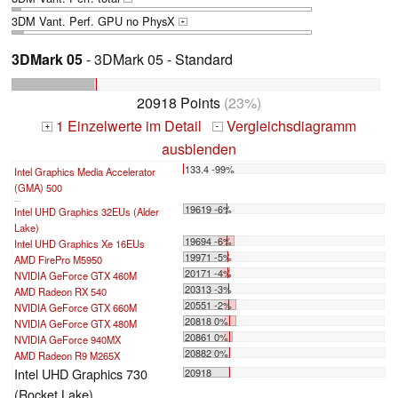
3DM Vant. Perf. GPU no PhysX
+
3DMark 05
- 3DMark 05 - Standard
20918 Points
(23%)
1 Einzelwerte im Detail
Vergleichsdiagramm
+
-
ausblenden
133.4 -99%
Intel Graphics Media Accelerator
(GMA) 500
...
19619 -6%
Intel UHD Graphics 32EUs (Alder
Lake)
19694 -6%
Intel UHD Graphics Xe 16EUs
19971 -5%
AMD FirePro M5950
20171 -4%
NVIDIA GeForce GTX 460M
20313 -3%
AMD Radeon RX 540
20551 -2%
NVIDIA GeForce GTX 660M
20818 0%
NVIDIA GeForce GTX 480M
20861 0%
NVIDIA GeForce 940MX
20882 0%
AMD Radeon R9 M265X
Intel UHD Graphics 730
20918
(Rocket Lake)