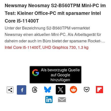
Newsmay Neosmay S2-B560TPM Mini-PC im
Test: Kleiner Office-PC mit sparsamer Intel
Core i5-11400T
Unter der Bezeichnung S2-B560TPM vermarktet
Newsmay einen aktuellen Mini-PC. Als Arbeitsgerät für
daheim oder auch im Büro bietet der sparsame Rocket-
Lake-Prozessor eine gute Grundlage. Alltägliche
Intel Core i5-11400T, UHD Graphics 730, 1.3 kg
Aufgaben meistert der kompakte Rechenknecht
problemlos, auch wenn unterm Strich mehr möglich
gewesen wäre. Im folgenden Test erfahren Sie mehr
Als bevorzugte Quelle
dazu.
auf Google
hinzufügen