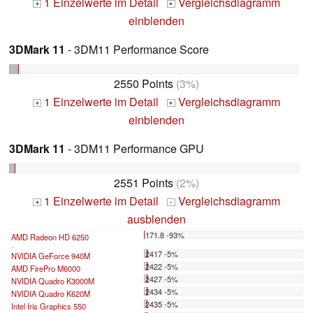
1 Einzelwerte im Detail
Vergleichsdiagramm
+
+
einblenden
3DMark 11
- 3DM11 Performance Score
2550 Points
(3%)
1 Einzelwerte im Detail
Vergleichsdiagramm
+
+
einblenden
3DMark 11
- 3DM11 Performance GPU
2551 Points
(2%)
1 Einzelwerte im Detail
Vergleichsdiagramm
+
-
ausblenden
171.8 -93%
AMD Radeon HD 6250
...
2417 -5%
NVIDIA GeForce 940M
2422 -5%
AMD FirePro M6000
2427 -5%
NVIDIA Quadro K3000M
2434 -5%
NVIDIA Quadro K620M
2435 -5%
Intel Iris Graphics 550