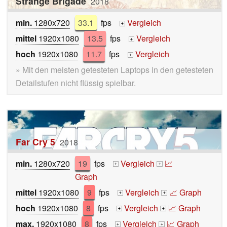
Strange Brigade
2018
min.
1280x720
33.1
fps
Vergleich
+
mittel
1920x1080
13.5
fps
Vergleich
+
hoch
1920x1080
11.7
fps
Vergleich
+
» Mit den meisten getesteten Laptops in den getesteten
Detailstufen nicht flüssig spielbar.
Far Cry 5
2018
min.
1280x720
19
fps
Vergleich
📈
+
+
Graph
mittel
1920x1080
9
fps
Vergleich
📈 Graph
+
+
hoch
1920x1080
8
fps
Vergleich
📈 Graph
+
+
max.
1920x1080
8
fps
Vergleich
📈 Graph
+
+