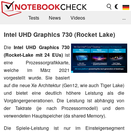
Tests
News
Videos
...
Benchmarks & Tech
Externe Tests
Intel UHD Graphics 730 (Rocket Lake)
Kaufberatung
Deals
Suche
Jobs
Die
Intel UHD Graphics 730
(Rocket-Lake mit 24 EUs)
ist
Forum
eine Prozessorgrafikkarte,
welche im März 2021
vorgestellt wurde. Sie basiert
auf die neue Xe Architektur (Gen12, wie auch Tiger Lake)
und bietet eine deutlich höhere Leistung als die
Vorgängergenerationen. Die Leistung ist abhängig von
der Taktrate (je nach Prozessormodell) und dem
verwendeten Hauptspeicher (da shared Memory).
Die Spiele-Leistung ist nur im Einsteigersegment