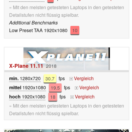
» Mit den meisten getesteten Laptops in den getesteten
Detailstufen nicht flüssig spielbar.
Additional Benchmarks
Low Preset TAA 1920x1080
10
X-Plane 11.11
2018
min.
1280x720
30.7
fps
Vergleich
+
mittel
1920x1080
19.5
fps
Vergleich
+
hoch
1920x1080
18
fps
Vergleich
+
» Mit den meisten getesteten Laptops in den getesteten
Detailstufen nicht flüssig spielbar.