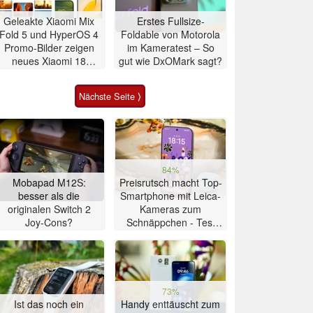
Geleakte Xiaomi Mix
Erstes Fullsize-
Fold 5 und HyperOS 4
Foldable von Motorola
Promo-Bilder zeigen
im Kameratest – So
neues Xiaomi 18
gut wie DxOMark sagt?
Design und Features
vorab
Nächste Seite ⟩
84%
Mobapad M12S:
Preisrutsch macht Top-
besser als die
Smartphone mit Leica-
originalen Switch 2
Kameras zum
Joy-Cons?
Schnäppchen - Test
Xiaomi 17T
73%
Ist das noch ein
Handy enttäuscht zum