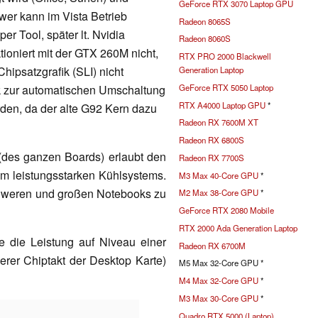
GeForce RTX 3070 Laptop GPU
wer kann im Vista Betrieb
Radeon 8065S
r Tool, später lt. Nvidia
Radeon 8060S
tioniert mit der GTX 260M nicht,
RTX PRO 2000 Blackwell
ipsatzgrafik (SLI) nicht
Generation Laptop
GeForce RTX 5050 Laptop
ik zur automatischen Umschaltung
RTX A4000 Laptop GPU
*
den, da der alte G92 Kern dazu
Radeon RX 7600M XT
Radeon RX 6800S
des ganzen Boards) erlaubt den
Radeon RX 7700S
em leistungsstarken Kühlsystems.
M3 Max 40-Core GPU
*
chweren und großen Notebooks zu
M2 Max 38-Core GPU
*
GeForce RTX 2080 Mobile
RTX 2000 Ada Generation Laptop
te die Leistung auf Niveau einer
Radeon RX 6700M
rer Chiptakt der Desktop Karte)
M5 Max 32-Core GPU *
M4 Max 32-Core GPU
*
M3 Max 30-Core GPU
*
Quadro RTX 5000 (Laptop)