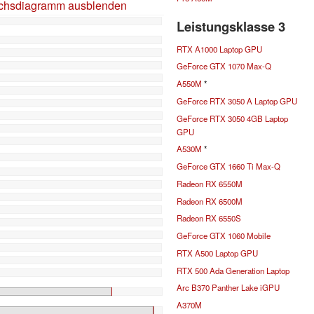
ichsdiagramm ausblenden
Leistungsklasse 3
RTX A1000 Laptop GPU
GeForce GTX 1070 Max-Q
A550M
*
GeForce RTX 3050 A Laptop GPU
GeForce RTX 3050 4GB Laptop
GPU
A530M
*
GeForce GTX 1660 Ti Max-Q
Radeon RX 6550M
Radeon RX 6500M
Radeon RX 6550S
GeForce GTX 1060 Mobile
RTX A500 Laptop GPU
RTX 500 Ada Generation Laptop
Arc B370 Panther Lake iGPU
A370M