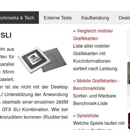
nchmarks & Tech
Externe Tests
Kaufberatung
Deal
»
Vergleich mobiler
 SLI
Grafikkarten
Liste aller mobiler
ht aus
Grafikkarten mit
ten für
Kurzinformationen
rallel
sortiert nach Leistung
in 55nm
asiert,
»
Mobile Grafikkarten -
 ist sie nicht mit der Desktop
Benchmarkliste
LI Unterstützung der Anwendung
Sortier- und filterbare
% oberhalb einer einzelnen 260M
Benchmark-Liste
M GTX SLI Kombination. Wie bei
»
Spieleliste
krorucklern kommen (Ruckler bei
Welche Spiele laufen mit