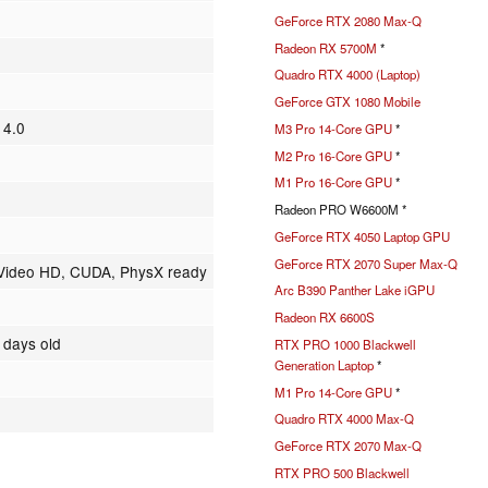
GeForce RTX 2080 Max-Q
Radeon RX 5700M
*
Quadro RTX 4000 (Laptop)
GeForce GTX 1080 Mobile
 4.0
M3 Pro 14-Core GPU
*
M2 Pro 16-Core GPU
*
M1 Pro 16-Core GPU
*
Radeon PRO W6600M *
GeForce RTX 4050 Laptop GPU
GeForce RTX 2070 Super Max-Q
Video HD, CUDA, PhysX ready
Arc B390 Panther Lake iGPU
Radeon RX 6600S
 days old
RTX PRO 1000 Blackwell
Generation Laptop
*
M1 Pro 14-Core GPU
*
Quadro RTX 4000 Max-Q
GeForce RTX 2070 Max-Q
RTX PRO 500 Blackwell