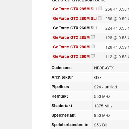
GeForce GTX 285M SLI
256 @ 0.58
GeForce GTX 280M SLI
256 @ 0.59
GeForce GTX 260M SLI
224 @ 0.55
GeForce GTX 285M
128 @ 0.58
GeForce GTX 280M
128 @ 0.59
GeForce GTX 260M
112 @ 0.55
Codename
NB9E-GTX
Architektur
G9x
Pipelines
224 - unified
Kerntakt
550 MHz
Shadertakt
1375 MHz
Speichertakt
950 MHz
Speicherbandbreite
256 Bit