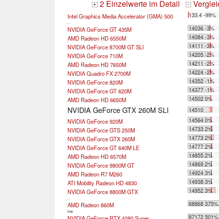
2 Einzelwerte im Detail
Vergle
+
-
133.4 -99%
Intel Graphics Media Accelerator (GMA) 500
...
14036 -3%
NVIDIA GeForce GT 435M
14084 -3%
AMD Radeon HD 6550M
14111 -3%
NVIDIA GeForce 8700M GT SLI
14205 -2%
NVIDIA GeForce 710M
14211 -2%
AMD Radeon HD 7650M
14224 -2%
NVIDIA Quadro FX 2700M
14352 -1%
NVIDIA GeForce 820M
14377 -1%
NVIDIA GeForce GT 620M
14502 0%
AMD Radeon HD 6650M
NVIDIA GeForce GTX 260M SLI
14510
14564 0%
NVIDIA GeForce 920M
14733 2%
NVIDIA GeForce GTS 250M
14773 2%
NVIDIA GeForce GTX 260M
14777 2%
NVIDIA GeForce GT 640M LE
14855 2%
AMD Radeon HD 6570M
14869 2%
NVIDIA GeForce 9800M GT
14924 3%
AMD Radeon R7 M260
14938 3%
ATI Mobility Radeon HD 4830
14952 3%
NVIDIA GeForce 8800M GTX
...
68868 375%
AMD Radeon 860M
max:
87172 501%
NVIDIA GeForce RTX 4080 Super