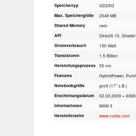
Speichertyp
GDDR3
Max. Speichergröße
2048 MB
Shared Memory
nein
API
DirectX 10, Shader
Stromverbrauch
150 Watt
Transistoren
1.5 Billion
Herstellungsprozess
55 nm
Features
HybridPower, Pure
Notebookgröße
groß (17" z.B.)
Erscheinungsdatum
02.03.2009
= 6368
Informationen
MXM 3
Herstellerseite
www.nvidia.com