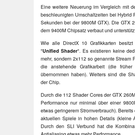
Eine weitere Neuerung im Vergleich mit d
beschleunigten Umschaltzeiten bei Hybrid 
Sekunden bei der 9800M GTX). Die GTX 26
dem 9400M Chipsatz verbaut und unterstütz
Wie alle DirectX 10 Grafikkarten besi
"
Unified Shader
". Es existieren keine ded
mehr, sondern 2x112 so genannte Stream 
die anstehende Grafikarbeit (die frühe
übernommen haben). Weiters sind die Shad
der Chip.
Durch die 112 Shader Cores der GTX 260M u
Performance nur minimal über einer 980
etwas geringerem Stromverbrauch). Bereits e
aktuellen Spiele in hohen Details (kleine 
Durch den SLI Verbund hat die Kombina
Antialiasing etwas mehr Performance.