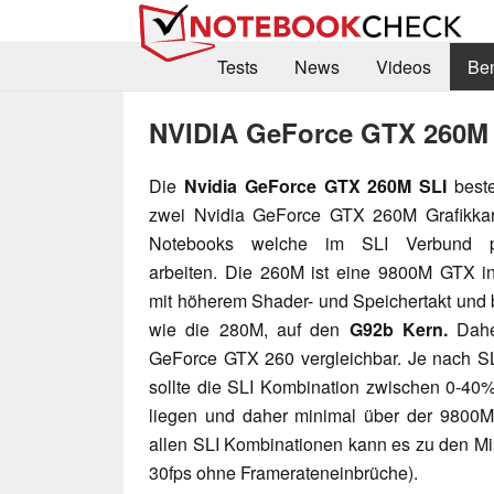
Tests
News
Videos
Be
NVIDIA GeForce GTX 260M
Die
Nvidia GeForce GTX 260M SLI
beste
zwei Nvidia GeForce GTX 260M Grafikkar
Notebooks welche im SLI Verbund pa
arbeiten. Die 260M ist eine 9800M GTX 
mit höherem Shader- und Speichertakt und b
wie die 280M, auf den
G92b Kern.
Daher
GeForce GTX 260 vergleichbar. Je nach S
sollte die SLI Kombination zwischen 0-40
liegen und daher minimal über der 9800
allen SLI Kombinationen kann es zu den Mi
30fps ohne Framerateneinbrüche).