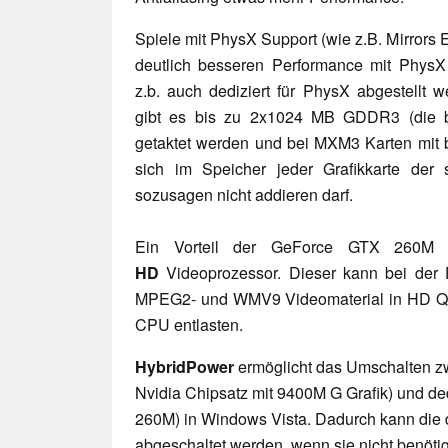
Spiele mit PhysX Support (wie z.B. Mirrors 
deutlich besseren Performance mit PhysX 
z.b. auch dediziert für PhysX abgestellt 
gibt es bis zu 2x1024 MB GDDR3 (die 
getaktet werden und bei MXM3 Karten mit b
sich im Speicher jeder Grafikkarte der
sozusagen nicht addieren darf.
Ein Vorteil der GeForce GTX 260M i
HD
Videoprozessor. Dieser kann bei der 
MPEG2- und WMV9 Videomaterial in HD Qual
CPU entlasten.
HybridPower
ermöglicht das Umschalten zw
Nvidia Chipsatz mit 9400M G Grafik) und de
260M) in Windows Vista. Dadurch kann die d
abgeschaltet werden, wenn sie nicht benötigt