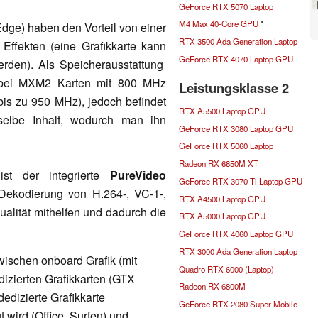
GeForce RTX 5070 Laptop
M4 Max 40-Core GPU
*
Edge) haben den Vorteil von einer
RTX 3500 Ada Generation Laptop
Effekten (eine Grafikkarte kann
GeForce RTX 4070 Laptop GPU
werden). Als Speicherausstattung
bei MXM2 Karten mit 800 MHz
Leistungsklasse 2
is zu 950 MHz), jedoch befindet
RTX A5500 Laptop GPU
 selbe Inhalt, wodurch man ihn
GeForce RTX 3080 Laptop GPU
GeForce RTX 5060 Laptop
Radeon RX 6850M XT
st der integrierte
PureVideo
GeForce RTX 3070 Ti Laptop GPU
Dekodierung von H.264-, VC-1-,
RTX A4500 Laptop GPU
ität mithelfen und dadurch die
RTX A5000 Laptop GPU
GeForce RTX 4060 Laptop GPU
RTX 3000 Ada Generation Laptop
ischen onboard Grafik (mit
Quadro RTX 6000 (Laptop)
dizierten Grafikkarten (GTX
Radeon RX 6800M
edizierte Grafikkarte
GeForce RTX 2080 Super Mobile
 wird (Office, Surfen) und