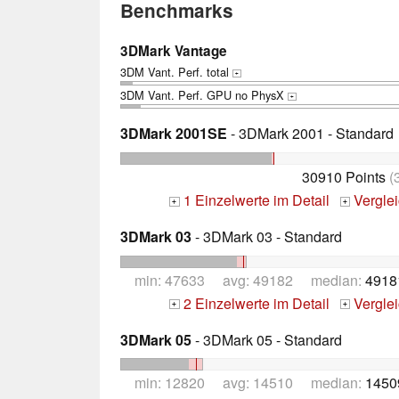
Benchmarks
3DMark Vantage
3DM Vant. Perf. total
+
3DM Vant. Perf. GPU no PhysX
+
3DMark 2001SE
- 3DMark 2001 - Standard
30910 Points
(
1 Einzelwerte im Detail
Vergle
+
+
3DMark 03
- 3DMark 03 - Standard
min: 47633 avg: 49182 median:
4918
2 Einzelwerte im Detail
Vergle
+
+
3DMark 05
- 3DMark 05 - Standard
min: 12820 avg: 14510 median:
1450