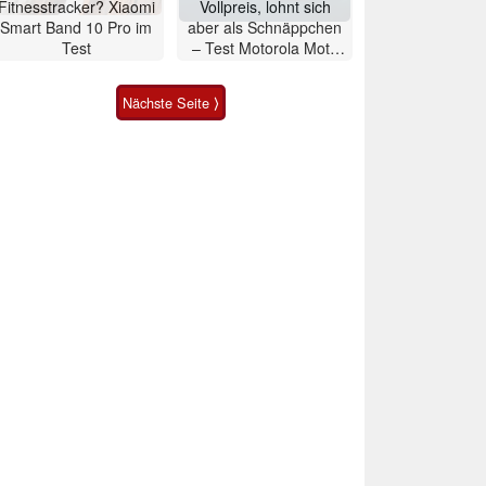
Fitnesstracker? Xiaomi
Vollpreis, lohnt sich
Smart Band 10 Pro im
aber als Schnäppchen
Test
– Test Motorola Moto
G47 Smartphone
Nächste Seite ⟩