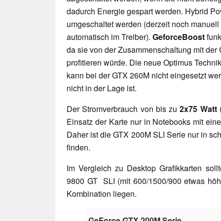
dadurch Energie gespart werden. Hybrid Po
umgeschaltet werden (derzeit noch manuell pe
automatisch im Treiber).
GeforceBoost
funk
da sie von der Zusammenschaltung mit der Ch
profitieren würde. Die neue Optimus Techn
kann bei der GTX 260M nicht eingesetzt wer
nicht in der Lage ist.
Der Stromverbrauch von bis zu
2x75 Watt
(
Einsatz der Karte nur in Notebooks mit ein
Daher ist die GTX 200M SLI Serie nur in s
finden.
Im Vergleich zu Desktop Grafikkarten soll
9800 GT SLI (mit 600/1500/900 etwas höhe
Kombination liegen.
GeForce GTX 200M Serie