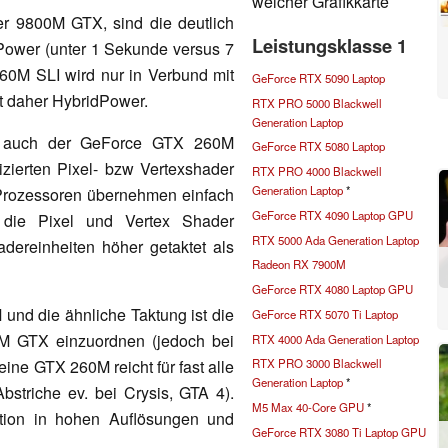
welcher Grafikkarte
er 9800M GTX, sind die deutlich
Leistungsklasse 1
Power (unter 1 Sekunde versus 7
0M SLI wird nur in Verbund mit
GeForce RTX 5090 Laptop
t daher HybridPower.
RTX PRO 5000 Blackwell
Generation Laptop
tzt auch der GeForce GTX 260M
GeForce RTX 5080 Laptop
izierten Pixel- bzw Vertexshader
RTX PRO 4000 Blackwell
Generation Laptop
*
Prozessoren übernehmen einfach
GeForce RTX 4090 Laptop GPU
r die Pixel und Vertex Shader
RTX 5000 Ada Generation Laptop
ereinheiten höher getaktet als
Radeon RX 7900M
GeForce RTX 4080 Laptop GPU
nd die ähnliche Taktung ist die
GeForce RTX 5070 Ti Laptop
0M GTX einzuordnen (jedoch bei
RTX 4000 Ada Generation Laptop
ine GTX 260M reicht für fast alle
RTX PRO 3000 Blackwell
Generation Laptop
*
Abstriche ev. bei Crysis, GTA 4).
M5 Max 40-Core GPU
*
tion in hohen Auflösungen und
GeForce RTX 3080 Ti Laptop GPU