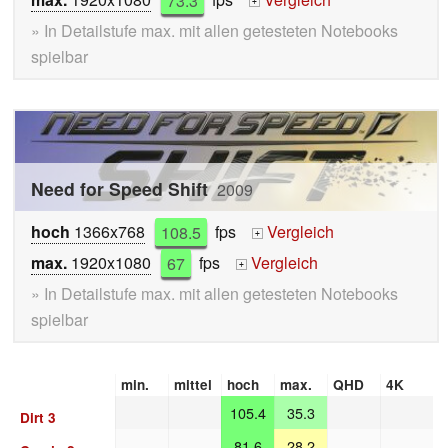
+
» In Detailstufe max. mit allen getesteten Notebooks
spielbar
Need for Speed Shift
2009
hoch
1366x768
108.5
fps
Vergleich
+
max.
1920x1080
67
fps
Vergleich
+
» In Detailstufe max. mit allen getesteten Notebooks
spielbar
min.
mittel
hoch
max.
QHD
4K
105.4
35.3
Dirt 3
81.6
28.2