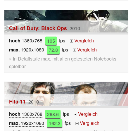
Call of Duty: Black Ops
2010
hoch
1360x768
105
fps
Vergleich
+
max.
1920x1080
72.8
fps
Vergleich
+
» In Detailstufe max. mit allen getesteten Notebooks
spielbar
Fifa 11
2010
hoch
1360x768
268.6
fps
Vergleich
+
max.
1920x1080
162.3
fps
Vergleich
+