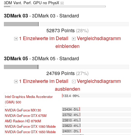
3DM Vant. Perf. GPU no PhysX
+
3DMark 03
- 3DMark 03 - Standard
52873 Points
(28%)
1 Einzelwerte im Detail
Vergleichsdiagramm
+
+
einblenden
3DMark 05
- 3DMark 05 - Standard
24769 Points
(27%)
1 Einzelwerte im Detail
Vergleichsdiagramm
+
-
ausblenden
133.4 -99%
Intel Graphics Media Accelerator
(GMA) 500
...
23434 -5%
NVIDIA GeForce MX130
23752 -4%
NVIDIA GeForce GTX 675M
23810 -4%
AMD Radeon HD 8790M
23823 -4%
NVIDIA GeForce GTX 1060 Mobile
24001 -3%
NVIDIA GeForce GTX 1650 Mobile