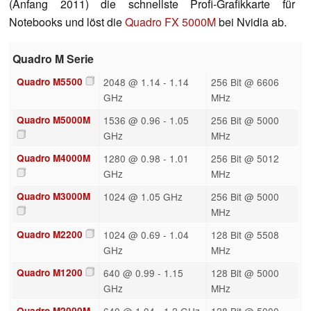
(Anfang 2011) die schnellste Profi-Grafikkarte für
Notebooks und löst die
Quadro FX 5000M
bei Nvidia ab.
Quadro M Serie
Quadro M5500
2048 @ 1.14 - 1.14
256 Bit @ 6606
GHz
MHz
Quadro M5000M
1536 @ 0.96 - 1.05
256 Bit @ 5000
GHz
MHz
Quadro M4000M
1280 @ 0.98 - 1.01
256 Bit @ 5012
GHz
MHz
Quadro M3000M
1024 @ 1.05 GHz
256 Bit @ 5000
MHz
Quadro M2200
1024 @ 0.69 - 1.04
128 Bit @ 5508
GHz
MHz
Quadro M1200
640 @ 0.99 - 1.15
128 Bit @ 5000
GHz
MHz
Quadro M2000M
640 @ 1.04 - 1.2 GHz
128 Bit @ 5000