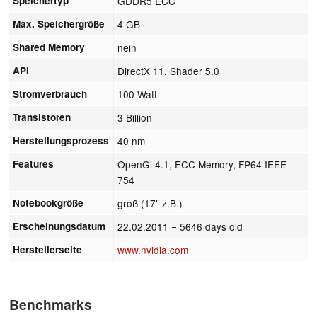
Speichertyp
GDDR5 ECC
Max. Speichergröße
4 GB
Shared Memory
nein
API
DirectX 11, Shader 5.0
Stromverbrauch
100 Watt
Transistoren
3 Billion
Herstellungsprozess
40 nm
Features
OpenGl 4.1, ECC Memory, FP64 IEEE
754
Notebookgröße
groß (17" z.B.)
Erscheinungsdatum
22.02.2011
= 5646 days old
Herstellerseite
www.nvidia.com
Benchmarks