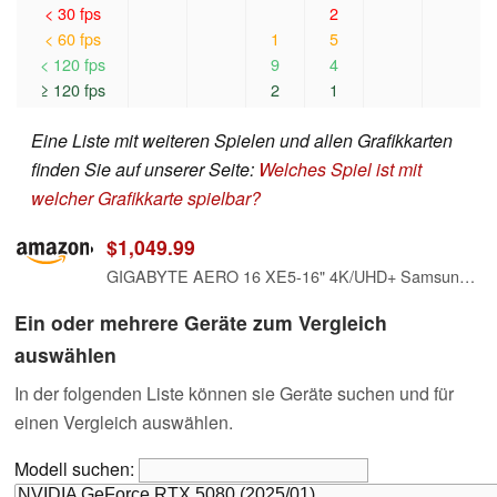
< 30 fps
2
< 60 fps
1
5
< 120 fps
9
4
≥ 120 fps
2
1
Eine Liste mit weiteren Spielen und allen Grafikkarten
finden Sie auf unserer Seite:
Welches Spiel ist mit
welcher Grafikkarte spielbar?
$1,049.99
GIGABYTE AERO 16 XE5-16" 4K/UHD+ Samsung AMOLED, Intel Core i7-12700H, NVIDIA GeForce RTX 3070 Ti Laptop GPU 8GB GDDR6, 32GB DDR5 RAM, 2TB SSD,Win11 Pro Laptop (AERO 16 XE5-73US948HP)
Ein oder mehrere Geräte zum Vergleich
auswählen
In der folgenden Liste können sie Geräte suchen und für
einen Vergleich auswählen.
Modell suchen: