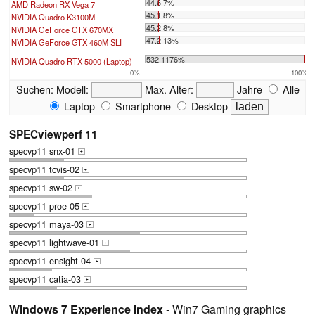
44.6 7%
AMD Radeon RX Vega 7
45.1 8%
NVIDIA Quadro K3100M
45.2 8%
NVIDIA GeForce GTX 670MX
47.2 13%
NVIDIA GeForce GTX 460M SLI
...
532 1176%
NVIDIA Quadro RTX 5000 (Laptop)
0%
100%
Suchen:
Modell:
Max. Alter:
Jahre
Alle
Laptop
Smartphone
Desktop
SPECviewperf 11
specvp11 snx-01
+
specvp11 tcvis-02
+
specvp11 sw-02
+
specvp11 proe-05
+
specvp11 maya-03
+
specvp11 lightwave-01
+
specvp11 ensight-04
+
specvp11 catia-03
+
Windows 7 Experience Index
- Win7 Gaming graphics