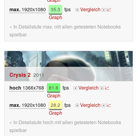
max.
1920x1080
35.3
fps
Vergleich
📈
+
+
Graph
» In Detailstufe max. mit allen getesteten Notebooks
spielbar
Crysis 2
2011
hoch
1366x768
81.6
fps
Vergleich
📈
+
+
Graph
max.
1920x1080
28.2
fps
Vergleich
📈
+
+
Graph
» In Detailstufe hoch mit allen getesteten Notebooks
spielbar