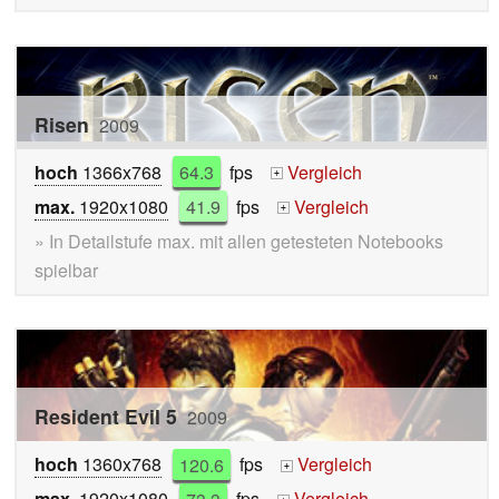
Risen
2009
hoch
1366x768
64.3
fps
Vergleich
+
max.
1920x1080
41.9
fps
Vergleich
+
» In Detailstufe max. mit allen getesteten Notebooks
spielbar
Resident Evil 5
2009
hoch
1360x768
120.6
fps
Vergleich
+
max.
1920x1080
73.3
fps
Vergleich