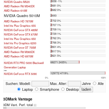
2658 -1%
NVIDIA Quadro M520
2681 0%
AMD Radeon R6 M340DX
2682 0%
AMD Radeon 610M
NVIDIA Quadro 5010M
2693
2702 0%
AMD Radeon HD 7870M
2707 1%
Intel Iris Plus Graphics 655
2709 1%
NVIDIA GeForce GTX 485M
2729 1%
NVIDIA GeForce GTX 670M
2762 3%
Intel Iris Plus Graphics 650
2766 3%
Intel Iris Pro Graphics 6200
2801 4%
NVIDIA GeForce GT 755M
2817 5%
AMD Radeon R8 M365DX
2821 5%
AMD Radeon HD 6970M
...
68271 2435%
NVIDIA RTX PRO 5000 Blackwell
Generation Laptop
max:
129772 4719%
NVIDIA GeForce RTX 5090
0%
100%
Suchen:
Modell:
Max. Alter:
Jahre
Alle
Laptop
Smartphone
Desktop
3DMark Vantage
3DM Vant. Perf. total
+