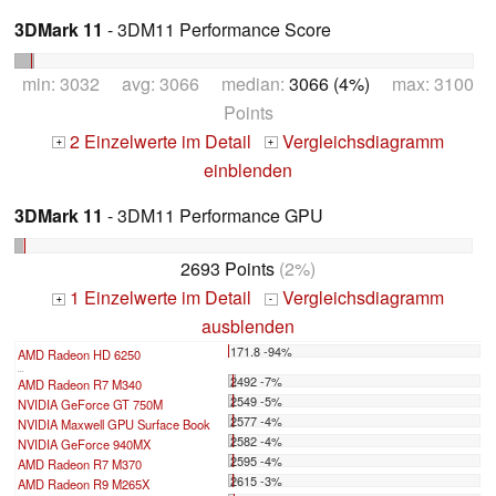
3DMark 11
- 3DM11 Performance Score
min: 3032 avg: 3066 median:
3066 (4%)
max: 3100
Points
2 Einzelwerte im Detail
Vergleichsdiagramm
+
+
einblenden
3DMark 11
- 3DM11 Performance GPU
2693 Points
(2%)
1 Einzelwerte im Detail
Vergleichsdiagramm
+
-
ausblenden
171.8 -94%
AMD Radeon HD 6250
...
2492 -7%
AMD Radeon R7 M340
2549 -5%
NVIDIA GeForce GT 750M
2577 -4%
NVIDIA Maxwell GPU Surface Book
2582 -4%
NVIDIA GeForce 940MX
2595 -4%
AMD Radeon R7 M370
2615 -3%
AMD Radeon R9 M265X