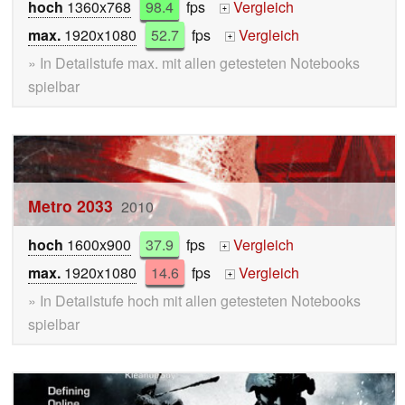
hoch
1360x768
98.4
fps
Vergleich
+
max.
1920x1080
52.7
fps
Vergleich
+
» In Detailstufe max. mit allen getesteten Notebooks
spielbar
Metro 2033
2010
hoch
1600x900
37.9
fps
Vergleich
+
max.
1920x1080
14.6
fps
Vergleich
+
» In Detailstufe hoch mit allen getesteten Notebooks
spielbar