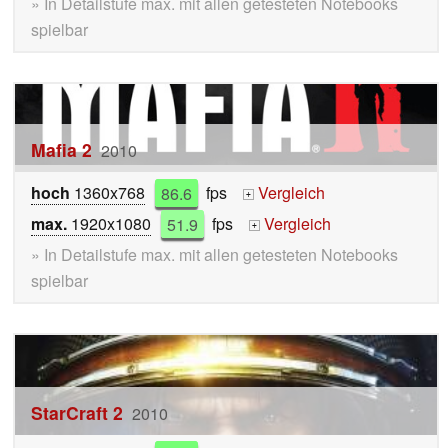
» In Detailstufe max. mit allen getesteten Notebooks
spielbar
Mafia 2
2010
hoch
1360x768
86.6
fps
Vergleich
+
max.
1920x1080
51.9
fps
Vergleich
+
» In Detailstufe max. mit allen getesteten Notebooks
spielbar
StarCraft 2
2010