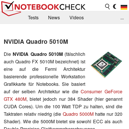
Tests
News
Videos
...
Benchmarks & Tech
Externe Tests
NVIDIA Quadro 5010M
Kaufberatung
Deals
Suche
Jobs
Die
NVIDIA Quadro 5010M
(fälschlich
Forum
auch Quadro FX 5010M bezeichnet) ist
eine auf die Fermi Architektur
basierende professionelle Workstation
Grafikkarte für Notebooks. Sie basiert
auf der selben Architektur wie die
Consumer GeForce
GTX 480M
, bietet jedoch nur 384 Shader (hier genannt
CUDA Cores). Um die 100 Watt TDP zu halten, sind die
Taktraten relativ niedrig (die
Quadro 5000M
hatte nur 320
Shader). Wie die 5000M bietet sie sowohl ECC als auch
Double-Precision-Gleitkommaberechnungen.