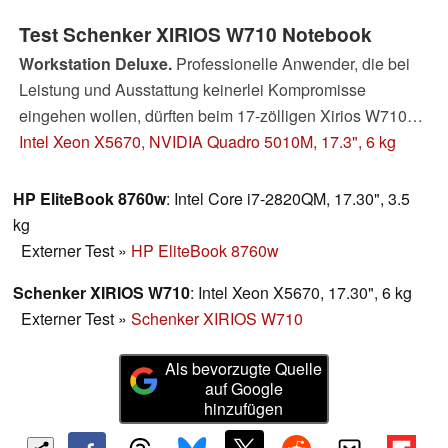
Test Schenker XIRIOS W710 Notebook
Workstation Deluxe.
Professionelle Anwender, die bei
Leistung und Ausstattung keinerlei Kompromisse
eingehen wollen, dürften beim 17-zölligen Xirios W710
hellhörig werden. Mit einem Preis von rund 7000 Euro hat
Intel Xeon X5670, NVIDIA Quadro 5010M, 17.3", 6 kg
uns Schenker eines der teuersten und schnellsten Geräte
zur Verfügung gestellt, das wir jemals im Test hatten.
HP EliteBook 8760w
: Intel Core i7-2820QM, 17.30", 3.5
kg
Externer Test
»
HP EliteBook 8760w
Schenker XIRIOS W710
: Intel Xeon X5670, 17.30", 6 kg
Externer Test
»
Schenker XIRIOS W710
Als bevorzugte Quelle
auf Google
hinzufügen