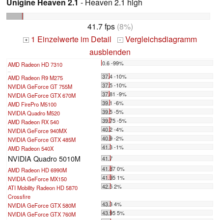
Unigine Heaven 2.1
- Heaven 2.1 high
41.7 fps
(8%)
1 Einzelwerte im Detail
Vergleichsdiagramm
+
-
ausblenden
0.6 -99%
AMD Radeon HD 7310
...
37.4 -10%
AMD Radeon R9 M275
37.5 -10%
NVIDIA GeForce GT 755M
37.81 -9%
NVIDIA GeForce GTX 670M
39.1 -6%
AMD FirePro M5100
39.5 -5%
NVIDIA Quadro M520
39.75 -5%
AMD Radeon RX 540
40.2 -4%
NVIDIA GeForce 940MX
40.9 -2%
NVIDIA GeForce GTX 485M
41.3 -1%
AMD Radeon 540X
NVIDIA Quadro 5010M
41.7
41.87 0%
AMD Radeon HD 6990M
41.95 1%
NVIDIA GeForce MX150
42.5 2%
ATI Mobility Radeon HD 5870
Crossfire
43.3 4%
NVIDIA GeForce GTX 580M
43.95 5%
NVIDIA GeForce GTX 760M