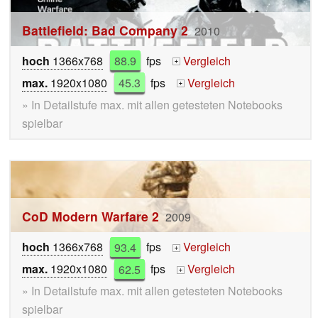
Battlefield: Bad Company 2
2010
hoch
1366x768
88.9
fps
Vergleich
+
max.
1920x1080
45.3
fps
Vergleich
+
» In Detailstufe max. mit allen getesteten Notebooks
spielbar
CoD Modern Warfare 2
2009
hoch
1366x768
93.4
fps
Vergleich
+
max.
1920x1080
62.5
fps
Vergleich
+
» In Detailstufe max. mit allen getesteten Notebooks
spielbar