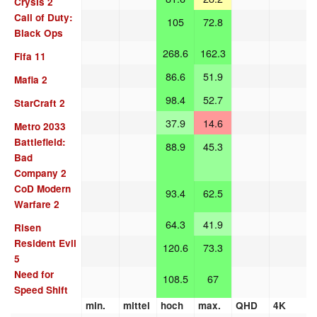
Crysis 2
Call of Duty:
105
72.8
Black Ops
268.6
162.3
Fifa 11
86.6
51.9
Mafia 2
98.4
52.7
StarCraft 2
37.9
14.6
Metro 2033
Battlefield:
88.9
45.3
Bad
Company 2
CoD Modern
93.4
62.5
Warfare 2
64.3
41.9
Risen
Resident Evil
120.6
73.3
5
Need for
108.5
67
Speed Shift
min.
mittel
hoch
max.
QHD
4K