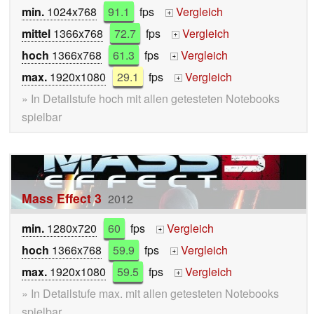
min.
1024x768
91.1
fps
Vergleich
+
mittel
1366x768
72.7
fps
Vergleich
+
hoch
1366x768
61.3
fps
Vergleich
+
max.
1920x1080
29.1
fps
Vergleich
+
» In Detailstufe hoch mit allen getesteten Notebooks
spielbar
Mass Effect 3
2012
min.
1280x720
60
fps
Vergleich
+
hoch
1366x768
59.9
fps
Vergleich
+
max.
1920x1080
59.5
fps
Vergleich
+
» In Detailstufe max. mit allen getesteten Notebooks
spielbar