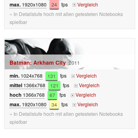
max.
1920x1080
24
fps
Vergleich
+
» In Detailstufe hoch mit allen getesteten Notebooks
spielbar
Batman: Arkham City
2011
min.
1024x768
131
fps
Vergleich
+
mittel
1366x768
121
fps
Vergleich
+
hoch
1366x768
67
fps
Vergleich
+
max.
1920x1080
34
fps
Vergleich
+
» In Detailstufe hoch mit allen getesteten Notebooks
spielbar