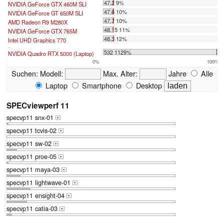
47.2 9%
NVIDIA GeForce GTX 460M SLI
47.6 10%
NVIDIA GeForce GT 650M SLI
47.7 10%
AMD Radeon R9 M280X
48.15 11%
NVIDIA GeForce GTX 765M
48.3 12%
Intel UHD Graphics 770
...
532 1129%
NVIDIA Quadro RTX 5000 (Laptop)
0%
100%
Suchen:
Modell:
Max. Alter:
Jahre
Alle
Laptop
Smartphone
Desktop
SPECviewperf 11
specvp11 snx-01
+
specvp11 tcvis-02
+
specvp11 sw-02
+
specvp11 proe-05
+
specvp11 maya-03
+
specvp11 lightwave-01
+
specvp11 ensight-04
+
specvp11 catia-03
+