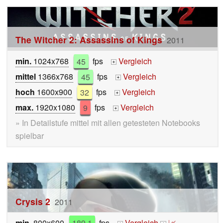
The Witcher 2: Assassins of Kings
2011
min.
1024x768
45
fps
Vergleich
+
mittel
1366x768
45
fps
Vergleich
+
hoch
1600x900
32
fps
Vergleich
+
max.
1920x1080
9
fps
Vergleich
+
» In Detailstufe mittel mit allen getesteten Notebooks
spielbar
Crysis 2
2011
min.
800x600
189.1
fps
Vergleich
📈