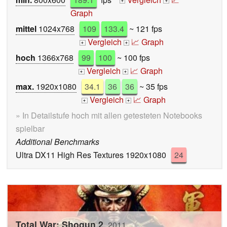
+
+
Graph
mittel
1024x768
109
133.4
~ 121 fps
Vergleich
📈 Graph
+
+
hoch
1366x768
99
100
~ 100 fps
Vergleich
📈 Graph
+
+
max.
1920x1080
34.1
36
36
~ 35 fps
Vergleich
📈 Graph
+
+
» In Detailstufe hoch mit allen getesteten Notebooks
spielbar
Additional Benchmarks
Ultra DX11 High Res Textures 1920x1080
24
Total War: Shogun 2
2011