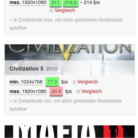
max.
1920x1080
211
216.6
~ 214 fps
Vergleich
+
» In Detailstufe max. mit allen getesteten Notebooks
spielbar
Civilization 5
2010
min.
1024x768
77.3
fps
Vergleich
+
max.
1920x1080
20.9
fps
Vergleich
+
» In Detailstufe min. mit allen getesteten Notebooks
spielbar