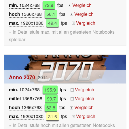
min.
1024x768
72.9
fps
Vergleich
+
hoch
1366x768
56.1
fps
Vergleich
+
max.
1920x1080
49.4
fps
Vergleich
+
» In Detailstufe max. mit allen getesteten Notebooks
spielbar
Anno 2070
2011
min.
1024x768
195.9
fps
Vergleich
+
mittel
1366x768
99.7
fps
Vergleich
+
hoch
1366x768
63.8
fps
Vergleich
+
max.
1920x1080
31.6
fps
Vergleich
+
» In Detailstufe hoch mit allen getesteten Notebooks