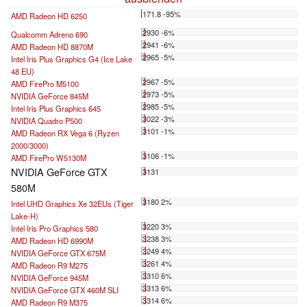
171.8 -95%
AMD Radeon HD 6250
...
2930 -6%
Qualcomm Adreno 690
2941 -6%
AMD Radeon HD 8870M
2965 -5%
Intel Iris Plus Graphics G4 (Ice Lake
48 EU)
2967 -5%
AMD FirePro M5100
2973 -5%
NVIDIA GeForce 845M
2985 -5%
Intel Iris Plus Graphics 645
3022 -3%
NVIDIA Quadro P500
3101 -1%
AMD Radeon RX Vega 6 (Ryzen
2000/3000)
3106 -1%
AMD FirePro W5130M
NVIDIA GeForce GTX
3131
580M
3180 2%
Intel UHD Graphics Xe 32EUs (Tiger
Lake-H)
3220 3%
Intel Iris Pro Graphics 580
3238 3%
AMD Radeon HD 6990M
3249 4%
NVIDIA GeForce GTX 675M
3261 4%
AMD Radeon R9 M275
3310 6%
NVIDIA GeForce 945M
3313 6%
NVIDIA GeForce GTX 460M SLI
3314 6%
AMD Radeon R9 M375