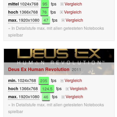
mittel
1024x768
95
fps
Vergleich
+
hoch
1366x768
76
fps
Vergleich
+
max.
1920x1080
47
fps
Vergleich
+
» In Detailstufe max. mit allen getesteten Notebooks
spielbar
Deus Ex Human Revolution
2011
min.
1024x768
235
fps
Vergleich
+
hoch
1366x768
124.5
fps
Vergleich
+
max.
1920x1080
46
fps
Vergleich
+
» In Detailstufe max. mit allen getesteten Notebooks
spielbar