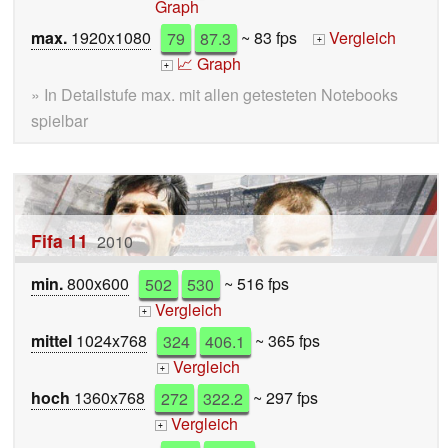
Graph
max.
1920x1080
79
87.3
~ 83 fps
Vergleich
+
📈 Graph
+
» In Detailstufe max. mit allen getesteten Notebooks
spielbar
Fifa 11
2010
min.
800x600
502
530
~ 516 fps
Vergleich
+
mittel
1024x768
324
406.1
~ 365 fps
Vergleich
+
hoch
1360x768
272
322.2
~ 297 fps
Vergleich
+