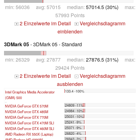
min: 56036 avg: 57015 median:
57014.5 (30%)
max:
57993 Points
2 Einzelwerte im Detail
Vergleichsdiagramm
+
+
einblenden
3DMark 05
- 3DMark 05 - Standard
min: 26329 avg: 27877 median:
27876.5 (31%)
max:
29424 Points
2 Einzelwerte im Detail
Vergleichsdiagramm
+
-
ausblenden
133.4 -100%
Intel Graphics Media Accelerator
(GMA) 500
...
24809 -11%
NVIDIA GeForce GTX 570M
24984 -10%
NVIDIA GeForce GTX 485M
25031 -10%
NVIDIA GeForce GTX 770M
25241 -9%
NVIDIA GeForce GTX 470M SLI
25371 -9%
NVIDIA GeForce GTX 460M SLI
26820 -4%
AMD Radeon RX 550X (Laptop)
26943 -3%
AMD Radeon HD 6990M