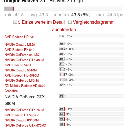
Unigine Heaven 2.1
- Heaven 2.1 high
min: 41.8 avg: 43.3 median:
43.8 (8%)
max: 44.3 fps
3 Einzelwerte im Detail
Vergleichsdiagramm
+
-
ausblenden
0.6 -99%
AMD Radeon HD 7310
...
39.5 -9%
NVIDIA Quadro M520
39.75 -8%
AMD Radeon RX 540
40.2 -7%
NVIDIA GeForce 940MX
40.9 -6%
NVIDIA GeForce GTX 485M
41.3 -5%
AMD Radeon 540X
41.7 -4%
NVIDIA Quadro 5010M
41.87 -3%
AMD Radeon HD 6990M
41.95 -3%
NVIDIA GeForce MX150
42.5 -2%
ATI Mobility Radeon HD 5870
Crossfire
NVIDIA GeForce GTX
43.3
580M
43.95 2%
NVIDIA GeForce GTX 760M
44.6 3%
AMD Radeon RX Vega 7
45.1 4%
NVIDIA Quadro K3100M
45.2 4%
NVIDIA GeForce GTX 670MX