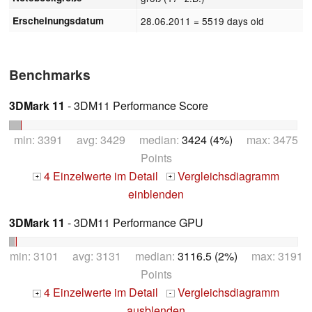
Erscheinungsdatum
28.06.2011
= 5519 days old
Benchmarks
3DMark 11
- 3DM11 Performance Score
min: 3391 avg: 3429 median:
3424 (4%)
max: 3475
Points
4 Einzelwerte im Detail
Vergleichsdiagramm
+
+
einblenden
3DMark 11
- 3DM11 Performance GPU
min: 3101 avg: 3131 median:
3116.5 (2%)
max: 3191
Points
4 Einzelwerte im Detail
Vergleichsdiagramm
+
-
ausblenden