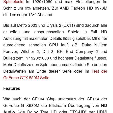
Spieletests
in 1920x1080 und max Einstellungen im
Schnitt um 9% absetzen. Zur AMD Radeon HD 6970M
sind es sogar 13% Abstand.
Bis auf Metro 2033 und Crysis 2 (DX11) sind dadurch alle
aktuellen und anspruchsvollen Spiele in Full HD
Auflösung mit maximalen Details flüssig spielbar. Mit einer
ausreichend schnellen CPU läuft z.B. Duke Nukem
Forever, Witcher 2, Dirt 3, BF: Bad Company 2 und
Bulletstorm in 1920x1080 und höchster Detailstufe flüssig.
Mehr Details zu den Spielebenchmarks finden Sie bei den
Detailwerten am Ende dieser Seite oder im
Test der
GeForce GTX 580M Seite
.
Features
Wie auch der GF104 Chip unterstützt der GF114 der
GeForce GTX580M die Bitstream Übertragung von
HD
Audio
(wie Dolby True HD oder DTS-HD) per HDMI