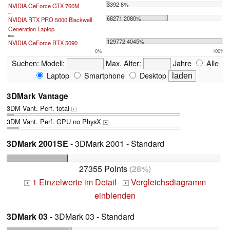
3392 8%
NVIDIA GeForce GTX 760M
...
68271 2080%
NVIDIA RTX PRO 5000 Blackwell
Generation Laptop
max:
129772 4045%
NVIDIA GeForce RTX 5090
0%
100%
Suchen:
Modell:
Max. Alter:
Jahre
Alle
Laptop
Smartphone
Desktop
3DMark Vantage
3DM Vant. Perf. total
+
3DM Vant. Perf. GPU no PhysX
+
3DMark 2001SE
- 3DMark 2001 - Standard
27355 Points
(28%)
1 Einzelwerte im Detail
Vergleichsdiagramm
+
+
einblenden
3DMark 03
- 3DMark 03 - Standard