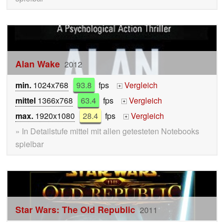
Alan Wake
2012
min.
1024x768
93.8
fps
Vergleich
+
mittel
1366x768
63.4
fps
Vergleich
+
max.
1920x1080
28.4
fps
Vergleich
+
» In Detailstufe mittel mit allen getesteten Notebooks
spielbar
Star Wars: The Old Republic
2011