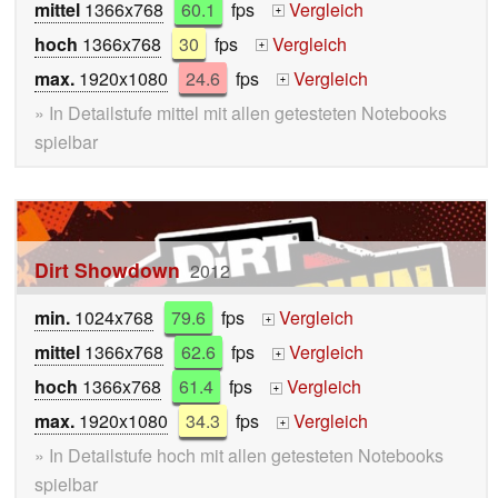
mittel
1366x768
60.1
fps
Vergleich
+
hoch
1366x768
30
fps
Vergleich
+
max.
1920x1080
24.6
fps
Vergleich
+
» In Detailstufe mittel mit allen getesteten Notebooks
spielbar
Dirt Showdown
2012
min.
1024x768
79.6
fps
Vergleich
+
mittel
1366x768
62.6
fps
Vergleich
+
hoch
1366x768
61.4
fps
Vergleich
+
max.
1920x1080
34.3
fps
Vergleich
+
» In Detailstufe hoch mit allen getesteten Notebooks
spielbar