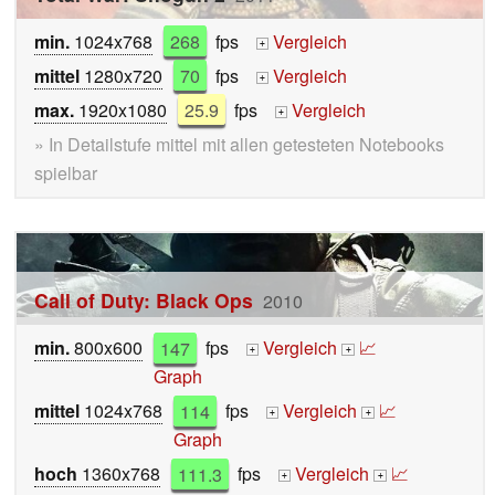
min.
1024x768
268
fps
Vergleich
+
mittel
1280x720
70
fps
Vergleich
+
max.
1920x1080
25.9
fps
Vergleich
+
» In Detailstufe mittel mit allen getesteten Notebooks
spielbar
Call of Duty: Black Ops
2010
min.
800x600
147
fps
Vergleich
📈
+
+
Graph
mittel
1024x768
114
fps
Vergleich
📈
+
+
Graph
hoch
1360x768
111.3
fps
Vergleich
📈
+
+