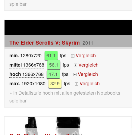
spielbar
The Elder Scrolls V: Skyrim
2011
min.
1280x720
61.1
fps
Vergleich
+
mittel
1366x768
56.1
fps
Vergleich
+
hoch
1366x768
47.1
fps
Vergleich
+
max.
1920x1080
32.9
fps
Vergleich
+
» In Detailstufe hoch mit allen getesteten Notebooks
spielbar