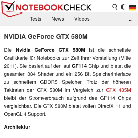
Tests
News
Videos
...
Benchmarks & Tech
Externe Tests
NVIDIA GeForce GTX 580M
Kaufberatung
Deals
Suche
Jobs
Die
Nvidia GeForce GTX 580M
ist die schnellste
Grafikkarte für Notebooks zur Zeit ihrer Vorstellung (Mitte
Forum
2011). Sie basiert auf den auf
GF114
Chip und bietet die
gesamten 384 Shader und ein 256 Bit Speicherinterface
zu schnellem GDDR5 Speicher. Trotz der höheren
Taktraten der GTX 580M im Vergleich zur
GTX 485M
bleibt der Stromverbrauch aufgrund des GF114 Chips
vergleichbar. Die GTX 580M bietet vollen DirectX 11 und
OpenGL 4 Support.
Architektur