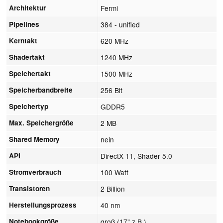
Architektur
Fermi
Pipelines
384 - unified
Kerntakt
620 MHz
Shadertakt
1240 MHz
Speichertakt
1500 MHz
Speicherbandbreite
256 Bit
Speichertyp
GDDR5
Max. Speichergröße
2 MB
Shared Memory
nein
API
DirectX 11, Shader 5.0
Stromverbrauch
100 Watt
Transistoren
2 Billion
Herstellungsprozess
40 nm
Notebookgröße
groß (17" z.B.)