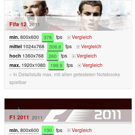
Fifa 12
2011
min.
800x600
378
fps
Vergleich
+
mittel
1024x768
306.6
fps
Vergleich
+
hoch
1360x768
260
fps
Vergleich
+
max.
1920x1080
199.9
fps
Vergleich
+
» In Detailstufe max. mit allen getesteten Notebooks
spielbar
F1 2011
2011
min.
800x600
130
fps
Vergleich
+