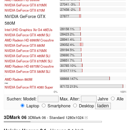
27041 -3%
NVIDIA GeForce GTX 670MX
27458 -2%
NVIDIA GeForce GTX 670M
NVIDIA GeForce GTX
27877
580M
28158 1%
Intel UHD Graphics Xe G4 48EUs
28423 2%
NVIDIA GeForce GTX 480M SLI
28941 4%
AMD Radeon HD 6990M Crossfire
29052 4%
NVIDIA GeForce GTX 680M
29194 5%
NVIDIA GeForce GTX 675MX
29690 7%
NVIDIA GeForce GTX 485M SLI
29851 7%
NVIDIA GeForce GTX 670MX SLI
30785 10%
AMD Radeon HD 6970M Crossfire
31017 11%
NVIDIA GeForce GTX 580M SLI
...
68868 147%
AMD Radeon 860M
max:
87172 213%
NVIDIA GeForce RTX 4080 Super
0%
100%
Suchen:
Modell:
Max. Alter:
Jahre
Alle
Laptop
Smartphone
Desktop
3DMark 06
3DMark 06 - Standard 1280x1024
+