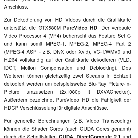
Anschluss.
Zur Dekodierung von HD Videos durch die Grafikkarte
unterstützt die GTX580M
PureVideo HD
. Der verbaute
Video Processor 4 (VP4) beherrscht das Feature Set C
und kann somit MPEG-1, MPEG-2, MPEG-4 Part 2
(MPEG-4 ASP - z.B. DivX oder Xvid), VC-1/WMV9 und
H.264 vollständig auf der Grafikkarte dekodieren (VLD,
IDCT, Motion Compensation und Deblocking). Des
Weiteren können gleichzeitig zwei Streams in Echtzeit
dekodiert werden um beispielsweise Blu-Ray Picture-in-
Picture umzusetzen (2x1080p lt DXVAChecker).
Außerdem bezeichnet PureVideo HD die Fähigkeit der
HDCP Verschlüsselung für digitale Anschlüsse.
Für generelle Berechnungen (z.B. Video Transcoding)
können die Shader Cores (auch CUDA Cores genannt)
durch die Schnittstellen
CUDA, DirectCompute 2.1
und