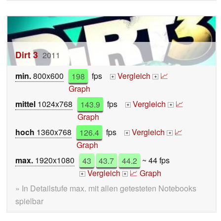
Dirt 3
2011
min.
800x600
198
fps
Vergleich
📈
+
+
Graph
mittel
1024x768
143.9
fps
Vergleich
📈
+
+
Graph
hoch
1360x768
126.4
fps
Vergleich
📈
+
+
Graph
max.
1920x1080
43
43.7
44.2
~ 44 fps
Vergleich
📈 Graph
+
+
» In Detailstufe max. mit allen getesteten Notebooks
spielbar