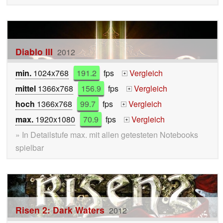
Diablo III
2012
min.
1024x768
191.2
fps
Vergleich
+
mittel
1366x768
156.9
fps
Vergleich
+
hoch
1366x768
99.7
fps
Vergleich
+
max.
1920x1080
70.9
fps
Vergleich
+
» In Detailstufe max. mit allen getesteten Notebooks
spielbar
Risen 2: Dark Waters
2012