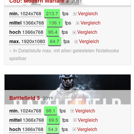
CoD: Modern Warfare 3
2011
min.
1024x768
213.7
fps
Vergleich
+
mittel
1366x768
136.1
fps
Vergleich
+
hoch
1366x768
95.4
fps
Vergleich
+
max.
1920x1080
64.7
fps
Vergleich
+
» In Detailstufe max. mit allen getesteten Notebooks
spielbar
Battlefield 3
2011
min.
1024x768
98.1
fps
Vergleich
+
mittel
1366x768
69.5
fps
Vergleich
+
hoch
1366x768
54.3
fps
Vergleich
+