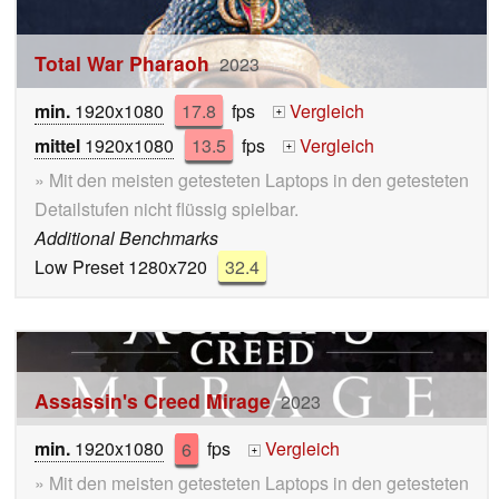
Total War Pharaoh
2023
min.
1920x1080
17.8
fps
Vergleich
+
mittel
1920x1080
13.5
fps
Vergleich
+
» Mit den meisten getesteten Laptops in den getesteten
Detailstufen nicht flüssig spielbar.
Additional Benchmarks
Low Preset 1280x720
32.4
Assassin's Creed Mirage
2023
min.
1920x1080
6
fps
Vergleich
+
» Mit den meisten getesteten Laptops in den getesteten