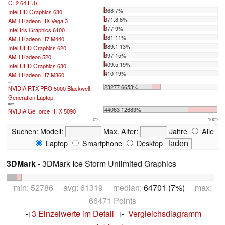
GT2 64 EU)
368 7%
Intel HD Graphics 630
371.8 8%
AMD Radeon RX Vega 3
377 9%
Intel Iris Graphics 6100
381 11%
AMD Radeon R7 M440
389.1 13%
Intel UHD Graphics 620
397 15%
AMD Radeon 520
409.5 19%
Intel UHD Graphics 630
410 19%
AMD Radeon R7 M360
...
23277 6653%
NVIDIA RTX PRO 5000 Blackwell
Generation Laptop
max:
44063 12683%
NVIDIA GeForce RTX 5090
0%
100%
Suchen:
Modell:
Max. Alter:
Jahre
Alle
Laptop
Smartphone
Desktop
3DMark
- 3DMark Ice Storm Unlimited Graphics
min: 52786 avg: 61319 median:
64701 (7%)
max:
66471 Points
3 Einzelwerte im Detail
Vergleichsdiagramm
+
+