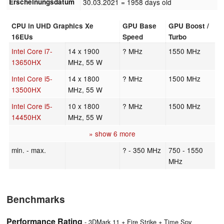
Erscheinungsdatum
30.03.2021
= 1958 days old
CPU in UHD Graphics Xe
GPU Base
GPU Boost /
16EUs
Speed
Turbo
Intel Core i7-
14 x 1900
? MHz
1550 MHz
13650HX
MHz, 55 W
Intel Core i5-
14 x 1800
? MHz
1500 MHz
13500HX
MHz, 55 W
Intel Core i5-
10 x 1800
? MHz
1500 MHz
14450HX
MHz, 55 W
» show 6 more
min. - max.
? - 350 MHz
750 - 1550
MHz
Benchmarks
Performance Rating
- 3DMark 11 + Fire Strike + Time Spy