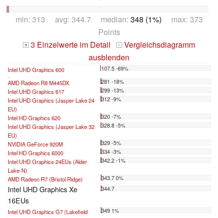
min: 313 avg: 344.7 median:
348 (1%)
max: 373
Points
3 Einzelwerte im Detail
Vergleichsdiagramm
+
-
ausblenden
107.5 -69%
Intel UHD Graphics 600
...
281 -18%
AMD Radeon R8 M445DX
299 -13%
Intel UHD Graphics 617
312 -9%
Intel UHD Graphics (Jasper Lake 24
EU)
320 -7%
Intel HD Graphics 620
328.8 -5%
Intel UHD Graphics (Jasper Lake 32
EU)
329 -5%
NVIDIA GeForce 920M
334 -3%
Intel HD Graphics 6000
342.2 -1%
Intel UHD Graphics 24EUs (Alder
Lake-N)
343.7 0%
AMD Radeon R7 (Bristol Ridge)
Intel UHD Graphics Xe
344.7
16EUs
349 1%
Intel UHD Graphics G7 (Lakefield