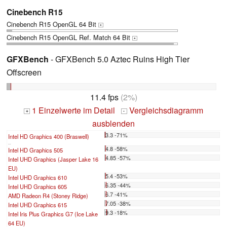
Cinebench R15
Cinebench R15 OpenGL 64 Bit
+
Cinebench R15 OpenGL Ref. Match 64 Bit
+
GFXBench
- GFXBench 5.0 Aztec Ruins High Tier
Offscreen
11.4 fps
(2%)
1 Einzelwerte im Detail
Vergleichsdiagramm
+
-
ausblenden
3.3 -71%
Intel HD Graphics 400 (Braswell)
...
4.8 -58%
Intel HD Graphics 505
4.85 -57%
Intel UHD Graphics (Jasper Lake 16
EU)
5.4 -53%
Intel UHD Graphics 610
6.35 -44%
Intel UHD Graphics 605
6.7 -41%
AMD Radeon R4 (Stoney Ridge)
7.05 -38%
Intel UHD Graphics 615
9.3 -18%
Intel Iris Plus Graphics G7 (Ice Lake
64 EU)