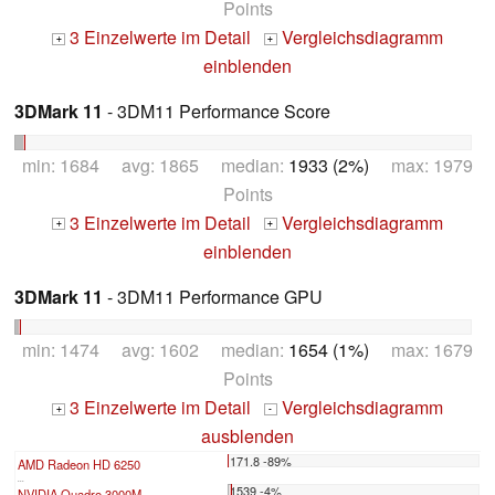
Points
3 Einzelwerte im Detail
Vergleichsdiagramm
+
+
einblenden
3DMark 11
- 3DM11 Performance Score
min: 1684 avg: 1865 median:
1933 (2%)
max: 1979
Points
3 Einzelwerte im Detail
Vergleichsdiagramm
+
+
einblenden
3DMark 11
- 3DM11 Performance GPU
min: 1474 avg: 1602 median:
1654 (1%)
max: 1679
Points
3 Einzelwerte im Detail
Vergleichsdiagramm
+
-
ausblenden
171.8 -89%
AMD Radeon HD 6250
...
1539 -4%
NVIDIA Quadro 3000M