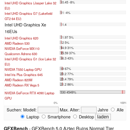
10.45 -8%
Intel UHD Graphics (Jasper Lake 32
EU)
11 -4%
Intel UHD Graphics G7 (Lakefield
GT2 64 EU)
Intel UHD Graphics Xe
11.4
16EUs
11.97 5%
Intel UHD Graphics 620
12 5%
AMD Radeon 530
14.9 31%
NVIDIA GeForce MX110
15.59 37%
Qualcomm Adreno 630
16.3 43%
Intel UHD Graphics G1 (Ice Lake 32
EU)
19 67%
NVIDIA T550 Laptop GPU
20.2 77%
Intel Iris Plus Graphics 645
20.4 79%
AMD Radeon 820M
21.2 86%
AMD Radeon RX Vega 5
...
530 4549%
NVIDIA GeForce RTX 4090 Laptop
GPU
0%
100%
Suchen:
Modell:
Max. Alter:
Jahre
Alle
Laptop
Smartphone
Desktop
GFXBench
- GFXBench 5.0 Aztec Ruins Normal Tier