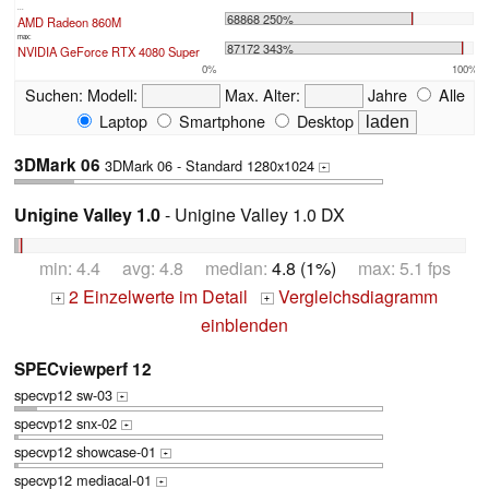
...
68868 250%
AMD Radeon 860M
max:
87172 343%
NVIDIA GeForce RTX 4080 Super
0%
100%
Suchen:
Modell:
Max. Alter:
Jahre
Alle
Laptop
Smartphone
Desktop
3DMark 06
3DMark 06 - Standard 1280x1024
+
Unigine Valley 1.0
- Unigine Valley 1.0 DX
min: 4.4 avg: 4.8 median:
4.8 (1%)
max: 5.1 fps
2 Einzelwerte im Detail
Vergleichsdiagramm
+
+
einblenden
SPECviewperf 12
specvp12 sw-03
+
specvp12 snx-02
+
specvp12 showcase-01
+
specvp12 mediacal-01
+