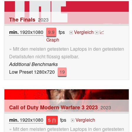
The Finals
2023
min.
1920x1080
9.9
fps
Vergleich
📈
+
+
Graph
» Mit den meisten getesteten Laptops in den getesteten
Detailstufen nicht flüssig spielbar.
Additional Benchmarks
Low Preset 1280x720
19
Call of Duty Modern Warfare 3 2023
2023
min.
1920x1080
5 (!)
fps
Vergleich
+
» Mit den meisten getesteten Laptops in den getesteten