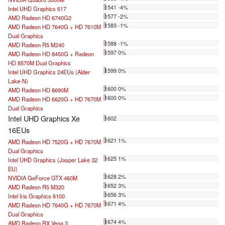
1541 -4%
Intel UHD Graphics 617
1577 -2%
AMD Radeon HD 6740G2
1583 -1%
AMD Radeon HD 7640G + HD 7610M
Dual Graphics
1588 -1%
AMD Radeon R5 M240
1597 0%
AMD Radeon HD 8450G + Radeon
HD 8570M Dual Graphics
1599 0%
Intel UHD Graphics 24EUs (Alder
Lake-N)
1600 0%
AMD Radeon HD 8690M
1600 0%
AMD Radeon HD 6620G + HD 7670M
Dual Graphics
Intel UHD Graphics Xe
1602
16EUs
1621 1%
AMD Radeon HD 7520G + HD 7670M
Dual Graphics
1625 1%
Intel UHD Graphics (Jasper Lake 32
EU)
1628 2%
NVIDIA GeForce GTX 460M
1652 3%
AMD Radeon R5 M320
1656 3%
Intel Iris Graphics 6100
1671 4%
AMD Radeon HD 7640G + HD 7670M
Dual Graphics
1674 4%
AMD Radeon RX Vega 3