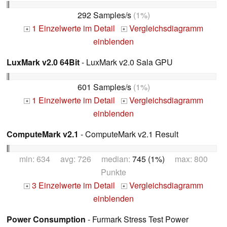
292 Samples/s
(1%)
1 Einzelwerte im Detail
Vergleichsdiagramm
+
+
einblenden
LuxMark v2.0 64Bit
- LuxMark v2.0 Sala GPU
601 Samples/s
(1%)
1 Einzelwerte im Detail
Vergleichsdiagramm
+
+
einblenden
ComputeMark v2.1
- ComputeMark v2.1 Result
min: 634 avg: 726 median:
745 (1%)
max: 800
Punkte
3 Einzelwerte im Detail
Vergleichsdiagramm
+
+
einblenden
Power Consumption
- Furmark Stress Test Power