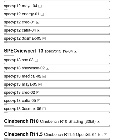
specvp12 maya-04
+
specvp12 energy-01
+
specvp12 creo-01
+
specvp12 catia-04
+
specvp12 3dsmax-05
+
SPECviewperf 13
specvp13 sw-04
+
specvp13 snx-03
+
specvp13 showcase-02
+
specvp13 medical-02
+
specvp13 maya-05
+
specvp13 creo-02
+
specvp13 catia-05
+
specvp13 3dsmax-06
+
Cinebench R10
Cinebench R10 Shading (32bit)
+
Cinebench R11.5
Cinebench R11.5 OpenGL 64 Bit
+