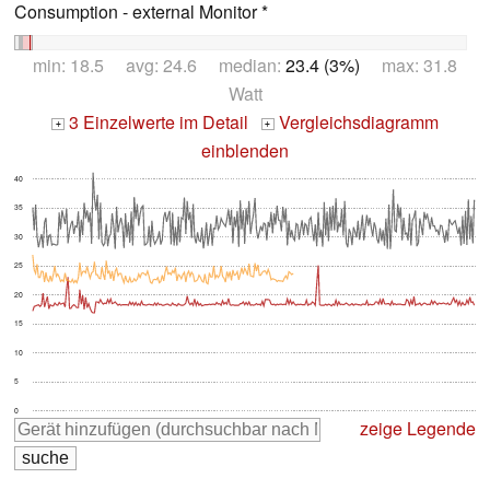
Consumption - external Monitor *
min: 18.5 avg: 24.6 median:
23.4 (3%)
max: 31.8
Watt
3 Einzelwerte im Detail
Vergleichsdiagramm
+
+
einblenden
40
35
30
25
20
15
10
5
0
zeige Legende