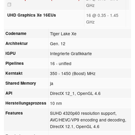
GHz
UHD Graphics Xe 16EUs
16 @ 0.35 - 1.45
GHz
Codename
Tiger Lake Xe
Architektur
Gen. 12
iGPU
Integrierte Grafikkarte
Pipelines
16 - unified
Kerntakt
350 - 1450 (Boost) MHz
Shared Memory
ja
API
DirectX 12_1, OpenGL 4.6
Herstellungsprozess
10 nm
Features
SUHD 4320p60 resolution support,
AVC/HEVC/VP9 encoding and decoding,
DirectX 12.1, OpenGL 4.6