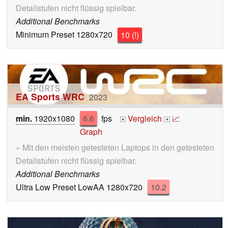
Detailstufen nicht flüssig spielbar.
Additional Benchmarks
Minimum Preset 1280x720
10 (!)
EA Sports WRC
2023
min.
1920x1080
6.6
fps
Vergleich
📈
+
+
Graph
» Mit den meisten getesteten Laptops in den getesteten
Detailstufen nicht flüssig spielbar.
Additional Benchmarks
Ultra Low Preset LowAA 1280x720
10.2