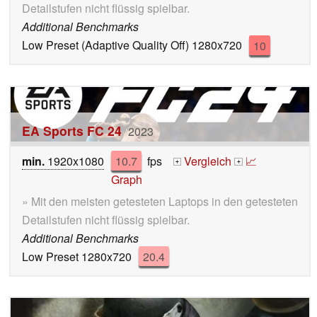
Detailstufen nicht flüssig spielbar.
Additional Benchmarks
Low Preset (Adaptive Quality Off) 1280x720
10
EA Sports FC 24
2023
min.
1920x1080
10.7
fps
Vergleich
📈
+
+
Graph
» Mit den meisten getesteten Laptops in den getesteten
Detailstufen nicht flüssig spielbar.
Additional Benchmarks
Low Preset 1280x720
20.4