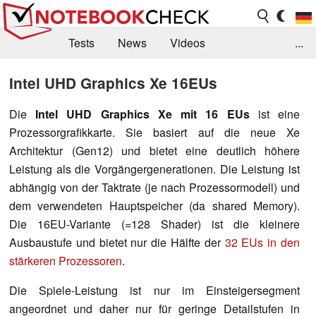
Tests
News
Videos
...
Benchmarks & Tech
Externe Tests
Intel UHD Graphics Xe 16EUs
Kaufberatung
Deals
Suche
Jobs
Die
Intel UHD Graphics Xe mit 16 EUs
ist eine
Prozessorgrafikkarte. Sie basiert auf die neue Xe
Forum
Architektur (Gen12) und bietet eine deutlich höhere
Leistung als die Vorgängergenerationen. Die Leistung ist
abhängig von der Taktrate (je nach Prozessormodell) und
dem verwendeten Hauptspeicher (da shared Memory).
Die 16EU-Variante (=128 Shader) ist die kleinere
Ausbaustufe und bietet nur die Hälfte der
32 EUs in den
stärkeren Prozessoren
.
Die Spiele-Leistung ist nur im Einsteigersegment
angeordnet und daher nur für geringe Detailstufen in