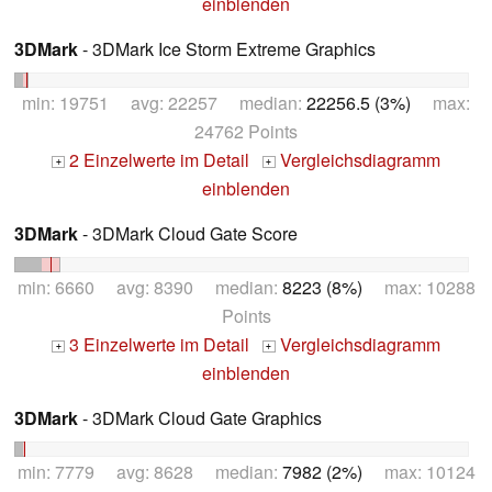
einblenden
3DMark
- 3DMark Ice Storm Extreme Graphics
min: 19751 avg: 22257 median:
22256.5 (3%)
max:
24762 Points
2 Einzelwerte im Detail
Vergleichsdiagramm
+
+
einblenden
3DMark
- 3DMark Cloud Gate Score
min: 6660 avg: 8390 median:
8223 (8%)
max: 10288
Points
3 Einzelwerte im Detail
Vergleichsdiagramm
+
+
einblenden
3DMark
- 3DMark Cloud Gate Graphics
min: 7779 avg: 8628 median:
7982 (2%)
max: 10124