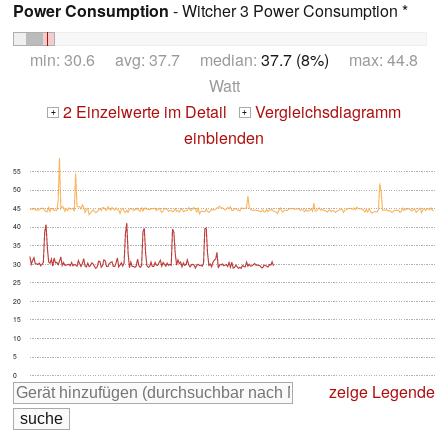
Power Consumption
- Witcher 3 Power Consumption *
min: 30.6 avg: 37.7 median:
37.7 (8%)
max: 44.8
Watt
2 Einzelwerte im Detail
Vergleichsdiagramm
+
+
einblenden
55
50
45
40
35
30
25
20
15
10
5
0
zeige Legende