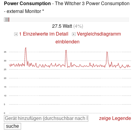
Power Consumption
- The Witcher 3 Power Consumption
- external Monitor *
27.5 Watt
(4%)
1 Einzelwerte im Detail
Vergleichsdiagramm
+
+
einblenden
35
30
25
20
15
10
5
0
zeige Legende