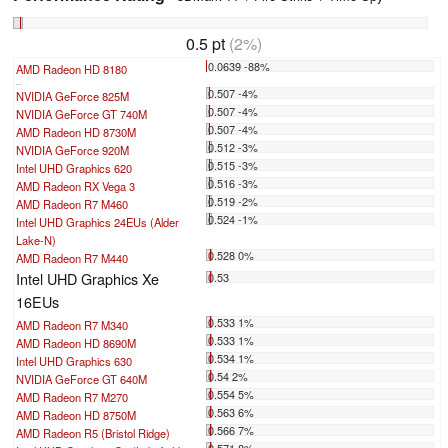
0.5 pt
(2%)
0.0639 -88%
AMD Radeon HD 8180
...
0.507 -4%
NVIDIA GeForce 825M
0.507 -4%
NVIDIA GeForce GT 740M
0.507 -4%
AMD Radeon HD 8730M
0.512 -3%
NVIDIA GeForce 920M
0.515 -3%
Intel UHD Graphics 620
0.516 -3%
AMD Radeon RX Vega 3
0.519 -2%
AMD Radeon R7 M460
0.524 -1%
Intel UHD Graphics 24EUs (Alder
Lake-N)
0.528 0%
AMD Radeon R7 M440
Intel UHD Graphics Xe
0.53
16EUs
0.533 1%
AMD Radeon R7 M340
0.533 1%
AMD Radeon HD 8690M
0.534 1%
Intel UHD Graphics 630
0.54 2%
NVIDIA GeForce GT 640M
0.554 5%
AMD Radeon R7 M270
0.563 6%
AMD Radeon HD 8750M
0.566 7%
AMD Radeon R5 (Bristol Ridge)
0.571 8%