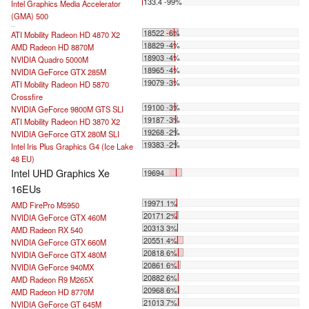
133.4 -99%
Intel Graphics Media Accelerator
(GMA) 500
...
18522 -6%
ATI Mobility Radeon HD 4870 X2
18829 -4%
AMD Radeon HD 8870M
18903 -4%
NVIDIA Quadro 5000M
18965 -4%
NVIDIA GeForce GTX 285M
19079 -3%
ATI Mobility Radeon HD 5870
Crossfire
19100 -3%
NVIDIA GeForce 9800M GTS SLI
19187 -3%
ATI Mobility Radeon HD 3870 X2
19268 -2%
NVIDIA GeForce GTX 280M SLI
19383 -2%
Intel Iris Plus Graphics G4 (Ice Lake
48 EU)
Intel UHD Graphics Xe
19694
16EUs
19971 1%
AMD FirePro M5950
20171 2%
NVIDIA GeForce GTX 460M
20313 3%
AMD Radeon RX 540
20551 4%
NVIDIA GeForce GTX 660M
20818 6%
NVIDIA GeForce GTX 480M
20861 6%
NVIDIA GeForce 940MX
20882 6%
AMD Radeon R9 M265X
20968 6%
AMD Radeon HD 8770M
21013 7%
NVIDIA GeForce GT 645M