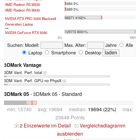
1684 5%
AMD Radeon R5 M330
1689 5%
AMD Radeon R5 M430
...
68271 4162%
NVIDIA RTX PRO 5000 Blackwell
Generation Laptop
max:
129772 8001%
NVIDIA GeForce RTX 5090
0%
100%
Suchen:
Modell:
Max. Alter:
Jahre
Alle
Laptop
Smartphone
Desktop
3DMark Vantage
3DM Vant. Perf. total
+
3DM Vant. Perf. GPU no PhysX
+
3DMark 05
- 3DMark 05 - Standard
min: 15740 avg: 19694 median:
19694 (22%)
max:
23648 Points
2 Einzelwerte im Detail
Vergleichsdiagramm
+
-
ausblenden