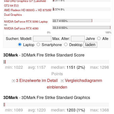
Intel UHD Graphics G7 (Lakefield
GT2 64 EU)
0.574 8%
AMD Radeon HD 8550G + HD 8750M
Dual Graphics
...
22.7 4183%
NVIDIA GeForce RTX 5090 Laptop
max:
33.3 6183%
NVIDIA GeForce RTX 4090
0%
100%
Suchen:
Modell:
Max. Alter:
Jahre
Alle
Laptop
Smartphone
Desktop
3DMark
- 3DMark Fire Strike Standard Score
min: 1022 avg: 1157 median:
1151 (2%)
max: 1298
Points
3 Einzelwerte im Detail
Vergleichsdiagramm
+
+
einblenden
3DMark
- 3DMark Fire Strike Standard Graphics
min: 1089 avg: 1220 median:
1203 (1%)
max: 1368