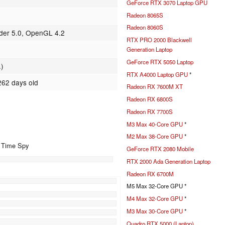
GeForce RTX 3070 Laptop GPU
Radeon 8065S
Radeon 8060S
ader 5.0, OpenGL 4.2
RTX PRO 2000 Blackwell
Generation Laptop
GeForce RTX 5050 Laptop
.)
RTX A4000 Laptop GPU
*
262 days old
Radeon RX 7600M XT
Radeon RX 6800S
Radeon RX 7700S
M3 Max 40-Core GPU
*
M2 Max 38-Core GPU
*
+ Time Spy
GeForce RTX 2080 Mobile
RTX 2000 Ada Generation Laptop
Radeon RX 6700M
%
M5 Max 32-Core GPU *
%
M4 Max 32-Core GPU
*
%
M3 Max 30-Core GPU
*
%
Quadro RTX 5000 (Laptop)