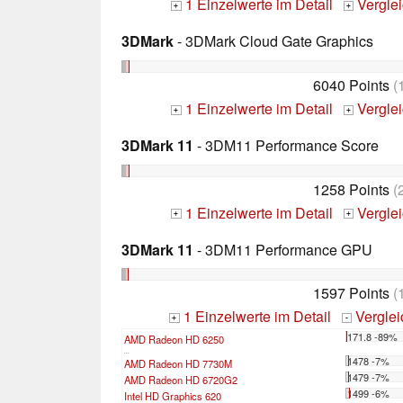
1 Einzelwerte im Detail
Vergle
+
+
3DMark
- 3DMark Cloud Gate Graphics
6040 Points
(
1 Einzelwerte im Detail
Vergle
+
+
3DMark 11
- 3DM11 Performance Score
1258 Points
(
1 Einzelwerte im Detail
Vergle
+
+
3DMark 11
- 3DM11 Performance GPU
1597 Points
(
1 Einzelwerte im Detail
Vergle
+
-
171.8 -89%
AMD Radeon HD 6250
...
1478 -7%
AMD Radeon HD 7730M
1479 -7%
AMD Radeon HD 6720G2
1499 -6%
Intel HD Graphics 620