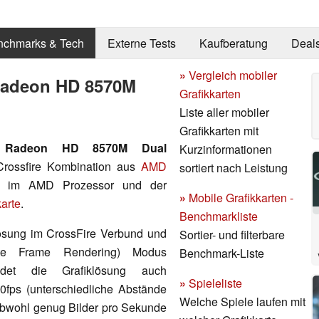
nchmarks & Tech
Externe Tests
Kaufberatung
Deal
»
Vergleich mobiler
Radeon HD 8570M
Grafikkarten
Liste aller mobiler
Grafikkarten mit
Radeon HD 8570M Dual
Kurzinformationen
Crossfire Kombination aus
AMD
sortiert nach Leistung
te im AMD Prozessor und der
»
Mobile Grafikkarten -
arte
.
Benchmarkliste
klösung im CrossFire Verbund und
Sortier- und filterbare
te Frame Rendering) Modus
Benchmark-Liste
det die Grafiklösung auch
»
Spieleliste
0fps (unterschiedliche Abstände
Welche Spiele laufen mit
obwohl genug Bilder pro Sekunde