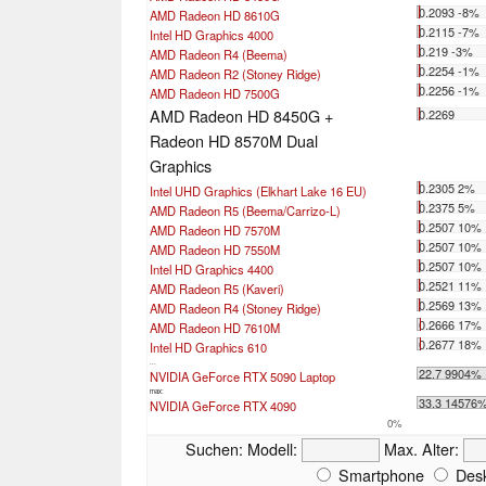
0.2093 -8%
AMD Radeon HD 8610G
0.2115 -7%
Intel HD Graphics 4000
0.219 -3%
AMD Radeon R4 (Beema)
0.2254 -1%
AMD Radeon R2 (Stoney Ridge)
0.2256 -1%
AMD Radeon HD 7500G
AMD Radeon HD 8450G +
0.2269
Radeon HD 8570M Dual
Graphics
0.2305 2%
Intel UHD Graphics (Elkhart Lake 16 EU)
0.2375 5%
AMD Radeon R5 (Beema/Carrizo-L)
0.2507 10%
AMD Radeon HD 7570M
0.2507 10%
AMD Radeon HD 7550M
0.2507 10%
Intel HD Graphics 4400
0.2521 11%
AMD Radeon R5 (Kaveri)
0.2569 13%
AMD Radeon R4 (Stoney Ridge)
0.2666 17%
AMD Radeon HD 7610M
0.2677 18%
Intel HD Graphics 610
...
22.7 9904%
NVIDIA GeForce RTX 5090 Laptop
max:
33.3 14576
NVIDIA GeForce RTX 4090
0%
Suchen:
Modell:
Max. Alter:
Smartphone
Desk