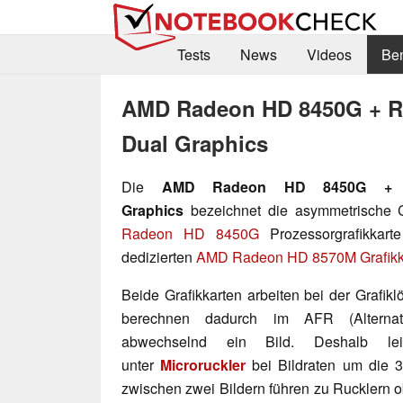
Tests
News
Videos
Be
AMD Radeon HD 8450G + 
Dual Graphics
Die
AMD Radeon HD 8450G + 
Graphics
bezeichnet die asymmetrische 
Radeon HD 8450G
Prozessorgrafikkar
dedizierten
AMD Radeon HD 8570M Grafikk
Beide Grafikkarten arbeiten bei der Grafi
berechnen dadurch im AFR (Alterna
abwechselnd ein Bild. Deshalb lei
unter
Microruckler
bei Bildraten um die 3
zwischen zwei Bildern führen zu Rucklern 