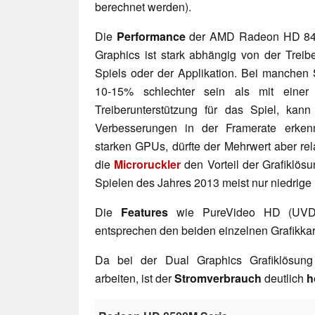
berechnet werden).
Die
Performance
der AMD Radeon HD 84
Graphics ist stark abhängig von der Treib
Spiels oder der Applikation. Bei manchen 
10-15% schlechter sein als mit einer G
Treiberunterstützung für das Spiel, ka
Verbesserungen in der Framerate erkenn
starken GPUs, dürfte der Mehrwert aber relat
die
Microruckler
den Vorteil der Grafiklösu
Spielen des Jahres 2013 meist nur niedrige E
Die
Features
wie PureVideo HD (UVD3
entsprechen den beiden einzelnen Grafikkar
Da bei der Dual Graphics Grafiklösung 
arbeiten, ist der
Stromverbrauch
deutlich
h