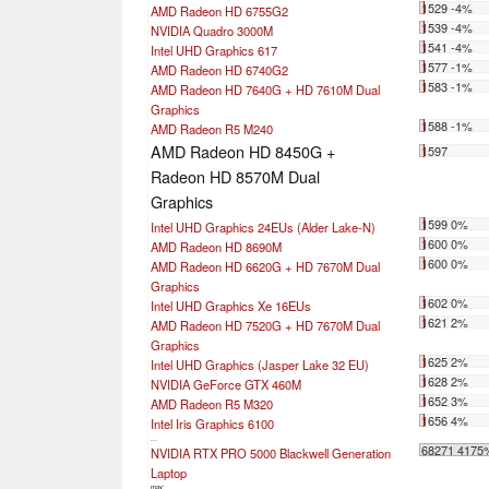
1529 -4%
AMD Radeon HD 6755G2
1539 -4%
NVIDIA Quadro 3000M
1541 -4%
Intel UHD Graphics 617
1577 -1%
AMD Radeon HD 6740G2
1583 -1%
AMD Radeon HD 7640G + HD 7610M Dual
Graphics
1588 -1%
AMD Radeon R5 M240
AMD Radeon HD 8450G +
1597
Radeon HD 8570M Dual
Graphics
1599 0%
Intel UHD Graphics 24EUs (Alder Lake-N)
1600 0%
AMD Radeon HD 8690M
1600 0%
AMD Radeon HD 6620G + HD 7670M Dual
Graphics
1602 0%
Intel UHD Graphics Xe 16EUs
1621 2%
AMD Radeon HD 7520G + HD 7670M Dual
Graphics
1625 2%
Intel UHD Graphics (Jasper Lake 32 EU)
1628 2%
NVIDIA GeForce GTX 460M
1652 3%
AMD Radeon R5 M320
1656 4%
Intel Iris Graphics 6100
...
68271 4175
NVIDIA RTX PRO 5000 Blackwell Generation
Laptop
max: