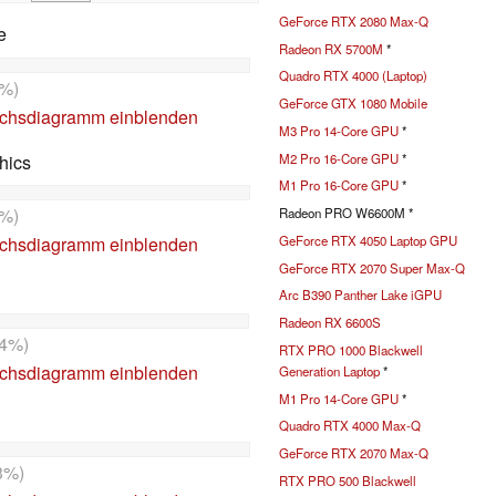
GeForce RTX 2080 Max-Q
e
Radeon RX 5700M
*
Quadro RTX 4000 (Laptop)
%)
GeForce GTX 1080 Mobile
ichsdiagramm einblenden
M3 Pro 14-Core GPU
*
hics
M2 Pro 16-Core GPU
*
M1 Pro 16-Core GPU
*
%)
Radeon PRO W6600M *
GeForce RTX 4050 Laptop GPU
ichsdiagramm einblenden
GeForce RTX 2070 Super Max-Q
Arc B390 Panther Lake iGPU
Radeon RX 6600S
4%)
RTX PRO 1000 Blackwell
ichsdiagramm einblenden
Generation Laptop
*
M1 Pro 14-Core GPU
*
Quadro RTX 4000 Max-Q
GeForce RTX 2070 Max-Q
3%)
RTX PRO 500 Blackwell