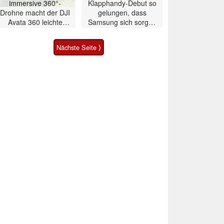
immersive 360°-
Klapphandy-Debut so
Drohne macht der DJI
gelungen, dass
Avata 360 leichte
Samsung sich sorgen
Konkurrenz
muss? – Razr Fold
Smartphone im Test
Nächste Seite ⟩