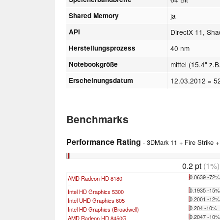
Shared Memory
ja
API
DirectX 11, Sh
Herstellungsprozess
40 nm
Notebookgröße
mittel (15.4" z.B
Erscheinungsdatum
12.03.2012
= 5
Benchmarks
Performance Rating
- 3DMark 11 + Fire Strike 
0.2 pt
(1%)
0.0639 -72
AMD Radeon HD 8180
...
0.1935 -15
Intel HD Graphics 5300
0.2001 -12
Intel UHD Graphics 605
0.204 -10%
Intel HD Graphics (Broadwell)
0.2047 -10
AMD Radeon HD 8450G