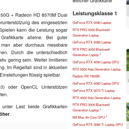
welcher Grafikkarte
Leistungsklasse 1
50G + Radeon HD 8570M Dual
erunterstützung des eingesetzten
GeForce RTX 5090 Laptop
Spielen kann die Leistung sogar
RTX PRO 5000 Blackwell
Generation Laptop
rafikkarte alleine. Bei guter
GeForce RTX 5080 Laptop
nn man aber durchaus messbare
RTX PRO 4000 Blackwell
en. Durch die unterschiedlich
Generation Laptop
*
iv gering sein. Weiter limitieren
GeForce RTX 4090 Laptop GPU
ng. Im Regelfall sind in aktuellen
RTX 5000 Ada Generation Laptop
instellungen flüssig spielbar.
Radeon RX 7900M
GeForce RTX 4080 Laptop GPU
) oder OpenCL Unterstützen
GeForce RTX 5070 Ti Laptop
ten.
RTX 4000 Ada Generation Laptop
RTX PRO 3000 Blackwell
unter Last beide Grafikkarten
Generation Laptop
*
öher
.
M5 Max 40-Core GPU
*
GeForce RTX 3080 Ti Laptop GPU