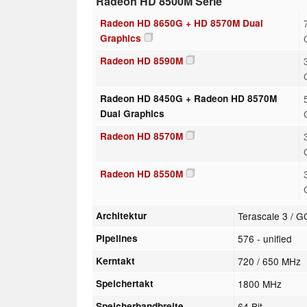
Radeon HD 8500M Serie
Radeon HD 8650G + HD 8570M Dual
Graphics
Radeon HD 8590M
Radeon HD 8450G + Radeon HD 8570M
Dual Graphics
Radeon HD 8570M
Radeon HD 8550M
Architektur
Terascale 3 / 
Pipelines
576 - unified
Kerntakt
720 / 650 MHz
Speichertakt
1800 MHz
Speicherbandbreite
64 Bit