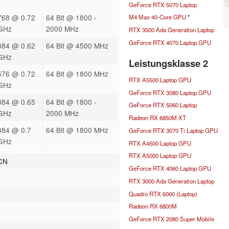
GeForce RTX 5070 Laptop
768 @ 0.72
64 Bit @ 1800 -
M4 Max 40-Core GPU
*
GHz
2000 MHz
RTX 3500 Ada Generation Laptop
GeForce RTX 4070 Laptop GPU
384 @ 0.62
64 Bit @ 4500 MHz
GHz
Leistungsklasse 2
576 @ 0.72
64 Bit @ 1800 MHz
RTX A5500 Laptop GPU
GHz
GeForce RTX 3080 Laptop GPU
384 @ 0.65
64 Bit @ 1800 -
GeForce RTX 5060 Laptop
GHz
2000 MHz
Radeon RX 6850M XT
384 @ 0.7
64 Bit @ 1800 MHz
GeForce RTX 3070 Ti Laptop GPU
GHz
RTX A4500 Laptop GPU
RTX A5000 Laptop GPU
GCN
GeForce RTX 4060 Laptop GPU
RTX 3000 Ada Generation Laptop
Quadro RTX 6000 (Laptop)
Radeon RX 6800M
GeForce RTX 2080 Super Mobile