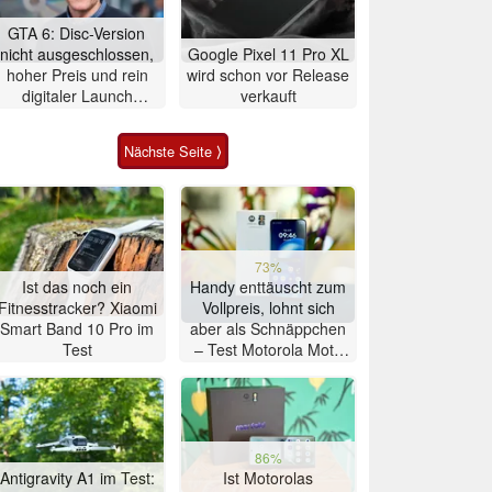
GTA 6: Disc-Version
nicht ausgeschlossen,
Google Pixel 11 Pro XL
hoher Preis und rein
wird schon vor Release
digitaler Launch
verkauft
werden gerechtfertigt
Nächste Seite ⟩
73%
Ist das noch ein
Handy enttäuscht zum
Fitnesstracker? Xiaomi
Vollpreis, lohnt sich
Smart Band 10 Pro im
aber als Schnäppchen
Test
– Test Motorola Moto
G47 Smartphone
86%
Antigravity A1 im Test:
Ist Motorolas