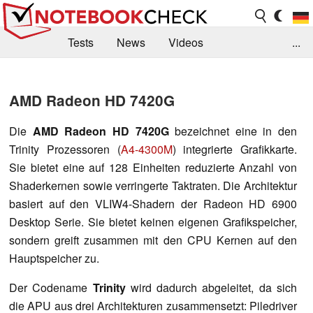
Tests
News
Videos
...
Benchmarks & Tech
Externe Tests
AMD Radeon HD 7420G
Kaufberatung
Deals
Suche
Jobs
Die
AMD Radeon HD 7420G
bezeichnet eine in den
Forum
Trinity Prozessoren (
A4-4300M
) integrierte Grafikkarte.
Sie bietet eine auf 128 Einheiten reduzierte Anzahl von
Shaderkernen sowie verringerte Taktraten. Die Architektur
basiert auf den VLIW4-Shadern der Radeon HD 6900
Desktop Serie. Sie bietet keinen eigenen Grafikspeicher,
sondern greift zusammen mit den CPU Kernen auf den
Hauptspeicher zu.
Der Codename
Trinity
wird dadurch abgeleitet, da sich
die APU aus drei Architekturen zusammensetzt: Piledriver