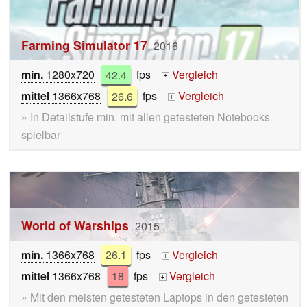
Farming Simulator 17
2016
min.
1280x720
42.4
fps
Vergleich
+
mittel
1366x768
26.6
fps
Vergleich
+
» In Detailstufe min. mit allen getesteten Notebooks
spielbar
World of Warships
2015
min.
1366x768
26.1
fps
Vergleich
+
mittel
1366x768
18
fps
Vergleich
+
» Mit den meisten getesteten Laptops in den getesteten