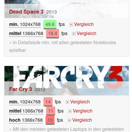
Dead Space 3
2013
min.
1024x768
49.6
fps
Vergleich
+
mittel
1366x768
18.4
fps
Vergleich
+
» In Detailstufe min. mit allen getesteten Notebooks
spielbar
Far Cry 3
2012
min.
1024x768
14
fps
Vergleich
+
mittel
1366x768
11
fps
Vergleich
+
hoch
1366x768
10
fps
Vergleich
+
» Mit den meisten getesteten Laptops in den getesteten