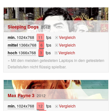
Sleeping Dogs
2012
min.
1024x768
11
fps
Vergleich
+
mittel
1366x768
6
fps
Vergleich
+
hoch
1366x768
3
fps
Vergleich
+
» Mit den meisten getesteten Laptops in den getesteten
Detailstufen nicht flüssig spielbar.
Max Payne 3
2012
min.
1024x768
12
fps
Vergleich
+