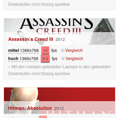
Detailstufen nicht flüssig spielbar.
Assassin´s Creed III
2012
mittel
1366x768
10
fps
Vergleich
+
hoch
1366x768
8.5
fps
Vergleich
+
» Mit den meisten getesteten Laptops in den getesteten
Detailstufen nicht flüssig spielbar.
Hitman: Absolution
2012