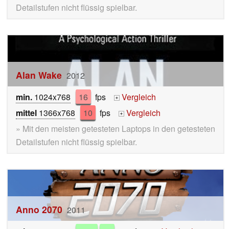
Detailstufen nicht flüssig spielbar.
Alan Wake
2012
min.
1024x768
16
fps
Vergleich
+
mittel
1366x768
10
fps
Vergleich
+
» Mit den meisten getesteten Laptops in den getesteten
Detailstufen nicht flüssig spielbar.
Anno 2070
2011