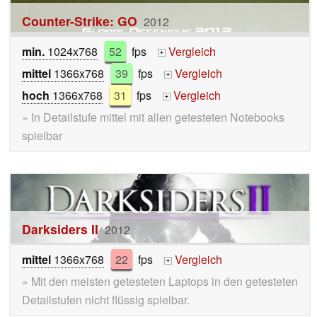
Counter-Strike: GO
2012
min.
1024x768
52
fps
Vergleich
+
mittel
1366x768
39
fps
Vergleich
+
hoch
1366x768
31
fps
Vergleich
+
» In Detailstufe mittel mit allen getesteten Notebooks
spielbar
Darksiders II
2012
mittel
1366x768
22
fps
Vergleich
+
» Mit den meisten getesteten Laptops in den getesteten
Detailstufen nicht flüssig spielbar.