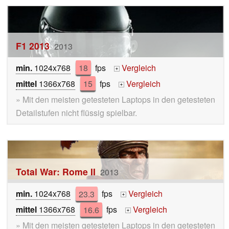
F1 2013
2013
min.
1024x768
18
fps
Vergleich
+
mittel
1366x768
15
fps
Vergleich
+
» Mit den meisten getesteten Laptops in den getesteten
Detailstufen nicht flüssig spielbar.
Total War: Rome II
2013
min.
1024x768
23.3
fps
Vergleich
+
mittel
1366x768
16.6
fps
Vergleich
+
» Mit den meisten getesteten Laptops in den getesteten