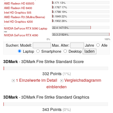
0.171 13%
AMD Radeon HD 8350G
0.1767 17%
AMD Radeon HD 8400
0.1798 19%
Intel HD Graphics 505
0.1849 22%
AMD Radeon R3 (Mullins/Beema)
0.1902 26%
Intel HD Graphics 4200
...
22.4 14715%
NVIDIA GeForce RTX 5090 Laptop
max:
33.3 21924%
NVIDIA GeForce RTX 4090
0%
100%
Suchen:
Modell:
Max. Alter:
Jahre
Alle
Laptop
Smartphone
Desktop
3DMark
- 3DMark Fire Strike Standard Score
332 Points
(1%)
1 Einzelwerte im Detail
Vergleichsdiagramm
+
+
einblenden
3DMark
- 3DMark Fire Strike Standard Graphics
343 Points
(0%)