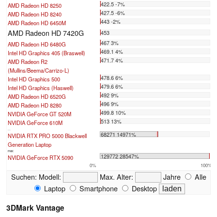
422.5 -7%
AMD Radeon HD 8250
427.5 -6%
AMD Radeon HD 8240
443 -2%
AMD Radeon HD 6450M
AMD Radeon HD 7420G
453
467 3%
AMD Radeon HD 6480G
469.1 4%
Intel HD Graphics 405 (Braswell)
471.7 4%
AMD Radeon R2
(Mullins/Beema/Carrizo-L)
478.6 6%
Intel HD Graphics 500
479.6 6%
Intel HD Graphics (Haswell)
492 9%
AMD Radeon HD 6520G
496 9%
AMD Radeon HD 8280
499.8 10%
NVIDIA GeForce GT 520M
513 13%
NVIDIA GeForce 610M
...
68271 14971%
NVIDIA RTX PRO 5000 Blackwell
Generation Laptop
max:
129772 28547%
NVIDIA GeForce RTX 5090
0%
100%
Suchen:
Modell:
Max. Alter:
Jahre
Alle
Laptop
Smartphone
Desktop
3DMark Vantage