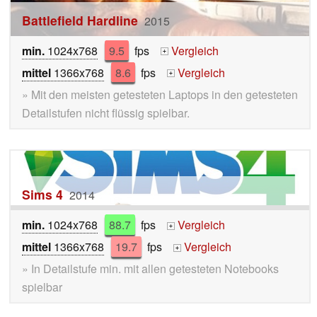
Battlefield Hardline
2015
min.
1024x768
9.5
fps
Vergleich
+
mittel
1366x768
8.6
fps
Vergleich
+
» Mit den meisten getesteten Laptops in den getesteten
Detailstufen nicht flüssig spielbar.
Sims 4
2014
min.
1024x768
88.7
fps
Vergleich
+
mittel
1366x768
19.7
fps
Vergleich
+
» In Detailstufe min. mit allen getesteten Notebooks
spielbar