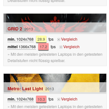
Detailstufen nicht flüssig spielbar.
GRID 2
2013
min.
1024x768
28.9
fps
Vergleich
+
mittel
1366x768
17.2
fps
Vergleich
+
» Mit den meisten getesteten Laptops in den getesteten
Detailstufen nicht flüssig spielbar.
Metro: Last Light
2013
min.
1024x768
10.3
fps
Vergleich
+
» Mit den meisten getesteten Laptops in den getesteten