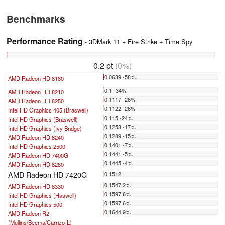
Benchmarks
Performance Rating
- 3DMark 11 + Fire Strike + Time Spy
0.2 pt
(0%)
0.0639 -58%
AMD Radeon HD 8180
...
0.1 -34%
AMD Radeon HD 8210
0.1117 -26%
AMD Radeon HD 8250
0.1122 -26%
Intel HD Graphics 405 (Braswell)
0.115 -24%
Intel HD Graphics (Braswell)
0.1258 -17%
Intel HD Graphics (Ivy Bridge)
0.1289 -15%
AMD Radeon HD 8240
0.1401 -7%
Intel HD Graphics 2500
0.1441 -5%
AMD Radeon HD 7400G
0.1445 -4%
AMD Radeon HD 8280
AMD Radeon HD 7420G
0.1512
0.1547 2%
AMD Radeon HD 8330
0.1597 6%
Intel HD Graphics (Haswell)
0.1597 6%
Intel HD Graphics 500
0.1644 9%
AMD Radeon R2
(Mullins/Beema/Carrizo-L)