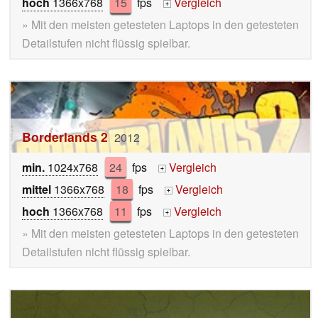
hoch
1366x768
15
fps
Vergleich
+
» Mit den meisten getesteten Laptops in den getesteten
Detailstufen nicht flüssig spielbar.
Borderlands 2
2012
min.
1024x768
24
fps
Vergleich
+
mittel
1366x768
18
fps
Vergleich
+
hoch
1366x768
11
fps
Vergleich
+
» Mit den meisten getesteten Laptops in den getesteten
Detailstufen nicht flüssig spielbar.