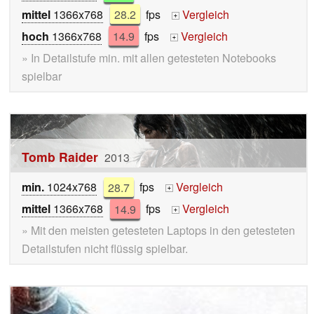
mittel
1366x768
28.2
fps
Vergleich
+
hoch
1366x768
14.9
fps
Vergleich
+
» In Detailstufe min. mit allen getesteten Notebooks
spielbar
Tomb Raider
2013
min.
1024x768
28.7
fps
Vergleich
+
mittel
1366x768
14.9
fps
Vergleich
+
» Mit den meisten getesteten Laptops in den getesteten
Detailstufen nicht flüssig spielbar.