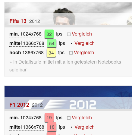
Fifa 13
2012
min.
1024x768
82
fps
Vergleich
+
mittel
1366x768
54
fps
Vergleich
+
hoch
1366x768
34
fps
Vergleich
+
» In Detailstufe mittel mit allen getesteten Notebooks
spielbar
F1 2012
2012
min.
1024x768
19
fps
Vergleich
+
mittel
1366x768
18
fps
Vergleich
+