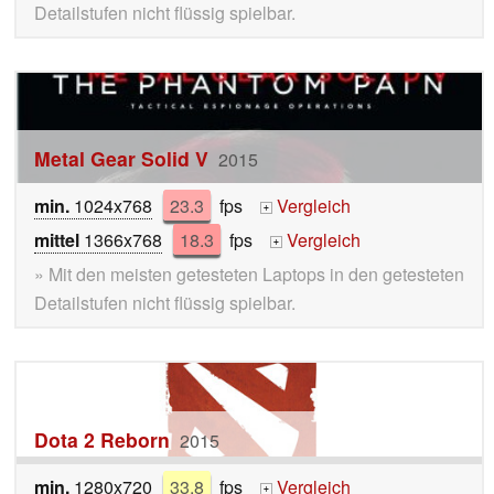
Detailstufen nicht flüssig spielbar.
Metal Gear Solid V
2015
min.
1024x768
23.3
fps
Vergleich
+
mittel
1366x768
18.3
fps
Vergleich
+
» Mit den meisten getesteten Laptops in den getesteten
Detailstufen nicht flüssig spielbar.
Dota 2 Reborn
2015
min.
1280x720
33.8
fps
Vergleich
+