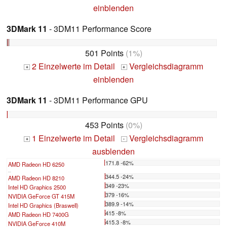
einblenden
3DMark 11
- 3DM11 Performance Score
501 Points
(1%)
2 Einzelwerte im Detail
Vergleichsdiagramm
+
+
einblenden
3DMark 11
- 3DM11 Performance GPU
453 Points
(0%)
1 Einzelwerte im Detail
Vergleichsdiagramm
+
-
ausblenden
171.8 -62%
AMD Radeon HD 6250
...
344.5 -24%
AMD Radeon HD 8210
349 -23%
Intel HD Graphics 2500
379 -16%
NVIDIA GeForce GT 415M
389.9 -14%
Intel HD Graphics (Braswell)
415 -8%
AMD Radeon HD 7400G
415.3 -8%
NVIDIA GeForce 410M