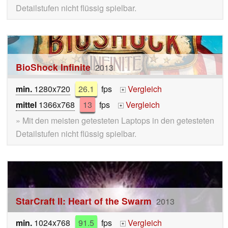
Detailstufen nicht flüssig spielbar.
BioShock Infinite
2013
min.
1280x720
26.1
fps
Vergleich
+
mittel
1366x768
13
fps
Vergleich
+
» Mit den meisten getesteten Laptops in den getesteten
Detailstufen nicht flüssig spielbar.
StarCraft II: Heart of the Swarm
2013
min.
1024x768
91.5
fps
Vergleich
+