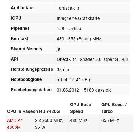
Architektur
Terascale 3
iGPU
Integrierte Grafikkarte
Pipelines
128 - unified
Kerntakt
480 - 655 (Boost) MHz
Shared Memory
ja
API
DirectX 11, Shader 5.0, OpenGL 4.2
Herstellungsprozess
32 nm
Notebookgröße
mittel (15.4" z.B.)
Erscheinungsdatum
01.06.2012
= 5180 days old
GPU Base
GPU Boost /
CPU in Radeon HD 7420G
Speed
Turbo
AMD A4-
2 x 2500 MHz,
480 MHz
655 MHz
4300M
35 W