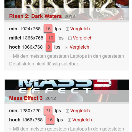
Risen 2: Dark Waters
2012
min.
1024x768
16
fps
Vergleich
+
mittel
1366x768
10
fps
Vergleich
+
hoch
1366x768
8
fps
Vergleich
+
» Mit den meisten getesteten Laptops in den getesteten
Detailstufen nicht flüssig spielbar.
Mass Effect 3
2012
min.
1280x720
21
fps
Vergleich
+
hoch
1366x768
16
fps
Vergleich
+
» Mit den meisten getesteten Laptops in den getesteten