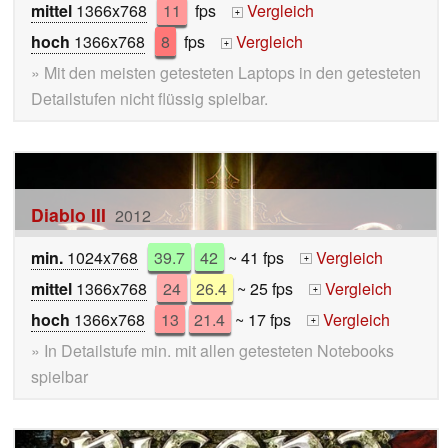
mittel
1366x768
11
fps
Vergleich
+
hoch
1366x768
8
fps
Vergleich
+
» Mit den meisten getesteten Laptops in den getesteten
Detailstufen nicht flüssig spielbar.
Diablo III
2012
min.
1024x768
39.7
42
~ 41 fps
Vergleich
+
mittel
1366x768
24
26.4
~ 25 fps
Vergleich
+
hoch
1366x768
13
21.4
~ 17 fps
Vergleich
+
» In Detailstufe min. mit allen getesteten Notebooks
spielbar