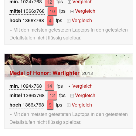
min.
1024x768
12
fps
Vergleich
+
mittel
1366x768
10
fps
Vergleich
+
hoch
1366x768
4
fps
Vergleich
+
» Mit den meisten getesteten Laptops in den getesteten
Detailstufen nicht flüssig spielbar.
Medal of Honor: Warfighter
2012
min.
1024x768
14
fps
Vergleich
+
mittel
1366x768
12
fps
Vergleich
+
hoch
1366x768
9
fps
Vergleich
+
» Mit den meisten getesteten Laptops in den getesteten
Detailstufen nicht flüssig spielbar.