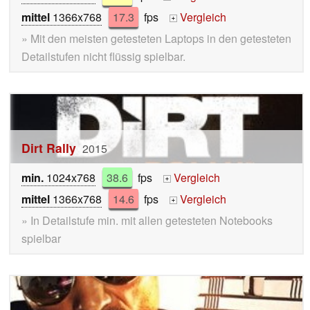
mittel
1366x768
17.3
fps
Vergleich
+
» Mit den meisten getesteten Laptops in den getesteten
Detailstufen nicht flüssig spielbar.
Dirt Rally
2015
min.
1024x768
38.6
fps
Vergleich
+
mittel
1366x768
14.6
fps
Vergleich
+
» In Detailstufe min. mit allen getesteten Notebooks
spielbar