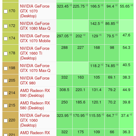
NVIDIA GeForce
323.45
225.75
166.5
94.4
55.65
n2
n2
n2
n2
n2
170
GTX 1070
(Desktop)
NVIDIA GeForce
142.5
86.85
n2
n2
172
GTX 1080 Max-Q
47.6
NVIDIA GeForce
297.05
202
129
79.5
n2
n2
n5
n5
174
GTX 1070 Mobile
288
227
168
98
54.3
NVIDIA GeForce
178
GTX 1660 Ti
(Desktop)
40.5
NVIDIA GeForce
118.2
74.85
n2
n4
198
GTX 1070 Max-Q
332
163
105
69.1
38.3
NVIDIA GeForce
205
GTX 980
308.5
220.1
131.4
79.2
44.9
AMD Radeon RX
214
590 (Desktop)
250
185.6
120.1
70.2
39.8
AMD Radeon RX
215
580 (Desktop)
NVIDIA GeForce
323.95
170.95
115.55
64.7
37.4
n2
n2
n2
n2
n2
220
GTX 1060
(Desktop)
322
175
109
66
36.3
AMD Radeon RX
221