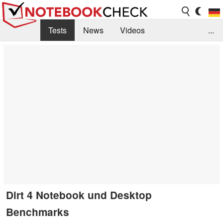
Tests
News
Videos
...
Benchmarks & Tech
Externe Tests
Kaufberatung
Deals
Suche
Jobs
Forum
Dirt 4 Notebook und Desktop
Benchmarks