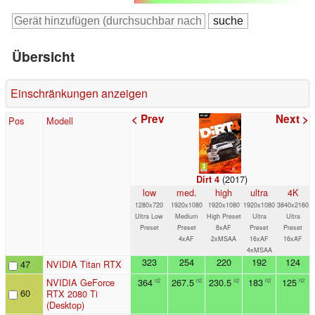
Übersicht
Einschränkungen anzeigen
< Prev
Next >
Pos
Modell
(2017)
Dirt 4
low
med.
high
ultra
4K
1280x720
1920x1080
1920x1080
1920x1080
3840x2160
Ultra Low
Medium
High Preset
Ultra
Ultra
Preset
Preset
8xAF
Preset
Preset
4xAF
2xMSAA
16xAF
16xAF
4xMSAA
323
254
220
192
124
47
NVIDIA Titan RTX
NVIDIA GeForce
364
267.5
230.5
183
125
n2
n2
n2
n2
n2
60
RTX 2080 Ti
(Desktop)