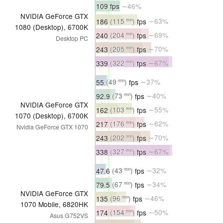
109 fps
∼46%
NVIDIA GeForce GTX
186
(115
)
fps
∼63%
min
1080 (Desktop), 6700K
240
(204
)
fps
∼69%
min
Desktop PC
243
(205
)
fps
∼70%
min
339
(322
)
fps
∼67%
min
55
(49
)
fps
∼37%
min
92.9
(73
)
fps
∼40%
min
NVIDIA GeForce GTX
162
(103
)
fps
∼55%
min
1070 (Desktop), 6700K
217
(176
)
fps
∼62%
min
Nvidia GeForce GTX 1070
243
(202
)
fps
∼70%
min
338
(327
)
fps
∼67%
min
47.6
(43
)
fps
∼32%
min
79.5
(67
)
fps
∼34%
min
NVIDIA GeForce GTX
135
(96
)
fps
∼46%
min
1070 Mobile, 6820HK
174
(154
)
fps
∼50%
min
Asus G752VS