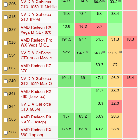
249.9
114.5
NVIDIA GeForce
66.9
39.2
n2
n3
306
GTX 1050 Ti Mobile
198
78.1
58
38.4
NVIDIA GeForce
315
GTX 970M
40.9
16.3
9.7
AMD Radeon RX
327
Vega M GL / 870
194.3
97.1
54.5
31.3
18.3
AMD Radeon Pro
328
WX Vega M GL
242
NVIDIA GeForce
84.1
56.8
29.75
n2
n4
n4
334
GTX 1050 Mobile
53.7
27
AMD Radeon R7
337
370
191.1
88
47.1
26.2
15.4
NVIDIA GeForce
340
GTX 1050 Max-Q
51.7
28.2
AMD Radeon RX
361
460 (Desktop)
43.9
22.6
NVIDIA GeForce
364
GTX 965M
157
83.2
50.9
28.6
AMD Radeon RX
365
560X (Laptop)
176.5
83.6
49.8
28.6
AMD Radeon RX
366
560 (Laptop)