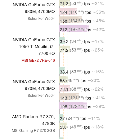
71.3
(53
)
fps
∼24%
min
NVIDIA GeForce GTX
980M, 4700MQ
124
(110
)
fps
∼36%
min
Schenker W504
158
(134
)
fps
∼45%
min
212
(197
)
fps
∼42%
min
NVIDIA GeForce GTX
39.2
(34
)
fps
∼17%
min
1050 Ti Mobile, i7-
74.2
(53
)
fps
∼25%
min
7700HQ
MSI GE72 7RE-046
38.4
(33
)
fps
∼16%
min
58
(48
)
fps
∼20%
min
NVIDIA GeForce GTX
970M, 4700MQ
78.1
(68
)
fps
∼22%
min
Schenker W504
143
(121
)
fps
∼41%
min
198
(172
)
fps
∼39%
min
AMD Radeon R7 370,
27
(24
)
fps
∼11%
min
4790K
53.7
(49
)
fps
∼18%
min
MSI Gaming R7 370 2GB