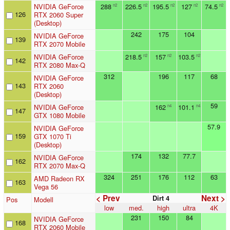
NVIDIA GeForce
288
226.5
195.5
127
74.5
n2
n2
n2
n2
n2
126
RTX 2060 Super
(Desktop)
242
175
104
NVIDIA GeForce
139
RTX 2070 Mobile
NVIDIA GeForce
218.5
157
103.5
n2
n2
n2
142
RTX 2080 Max-Q
312
196
117
68
NVIDIA GeForce
143
RTX 2060
(Desktop)
59
NVIDIA GeForce
162
101.1
n4
n4
147
GTX 1080 Mobile
57.9
NVIDIA GeForce
159
GTX 1070 Ti
(Desktop)
174
132
77.7
NVIDIA GeForce
162
RTX 2070 Max-Q
324
251
176
112
63
AMD Radeon RX
163
Vega 56
< Prev
Next >
Dirt 4
Pos
Modell
low
med.
high
ultra
4K
231
150
84
NVIDIA GeForce
168
RTX 2060 Mobile