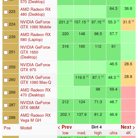
570 (Desktop)
64.3
36.6
AMD Radeon RX
223
480 (Desktop)
NVIDIA GeForce
231.2
157.15
97.15
55.3
31.5
n2
n2
n6
n7
n3
224
GTX 1060 Mobile
220
148
98.5
57.7
AMD Radeon RX
239
580 (Laptop)
316
165
112
61
NVIDIA GeForce
251
GTX 1650
(Desktop)
46.5
28.6
NVIDIA GeForce
259
GTX 970
28.8
NVIDIA GeForce
119.5
87.1
48.3
n3
n3
n3
260
GTX 1060 Max-Q
98
59.4
AMD Radeon RX
269
470 (Desktop)
212
124
71.3
48.7
NVIDIA GeForce
287
GTX 980M
202.1
137.9
81.2
46.9
AMD Radeon RX
288
Vega M GH
< Prev
Next >
Dirt 4
Pos
Modell
low
med.
high
ultra
4K