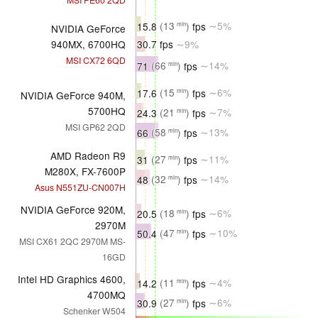
15.8
(13
)
fps
∼5%
min
NVIDIA GeForce
940MX, 6700HQ
30.7 fps
∼9%
MSI CX72 6QD
71
(66
)
fps
∼14%
min
17.6
(15
)
fps
∼6%
min
NVIDIA GeForce 940M,
5700HQ
24.3
(21
)
fps
∼7%
min
MSI GP62 2QD
66
(58
)
fps
∼13%
min
AMD Radeon R9
31
(27
)
fps
∼11%
min
M280X, FX-7600P
48
(32
)
fps
∼14%
min
Asus N551ZU-CN007H
NVIDIA GeForce 920M,
20.5
(18
)
fps
∼6%
min
2970M
50.4
(47
)
fps
∼10%
min
MSI CX61 2QC 2970M MS-
16GD
Intel HD Graphics 4600,
14.2
(11
)
fps
∼4%
min
4700MQ
30.9
(27
)
fps
∼6%
min
Schenker W504