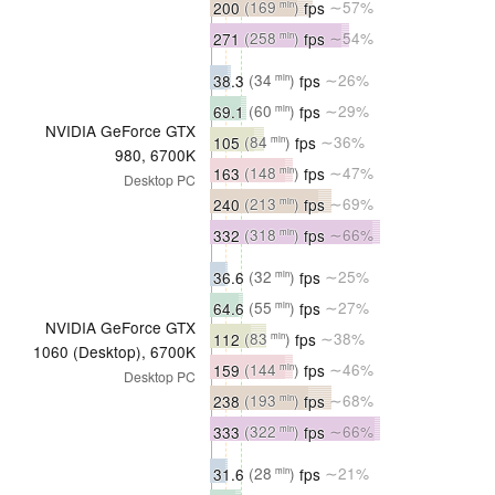
200
(169
)
fps
∼57%
min
271
(258
)
fps
∼54%
min
38.3
(34
)
fps
∼26%
min
69.1
(60
)
fps
∼29%
min
NVIDIA GeForce GTX
105
(84
)
fps
∼36%
min
980, 6700K
163
(148
)
fps
∼47%
min
Desktop PC
240
(213
)
fps
∼69%
min
332
(318
)
fps
∼66%
min
36.6
(32
)
fps
∼25%
min
64.6
(55
)
fps
∼27%
min
NVIDIA GeForce GTX
112
(83
)
fps
∼38%
min
1060 (Desktop), 6700K
159
(144
)
fps
∼46%
min
Desktop PC
238
(193
)
fps
∼68%
min
333
(322
)
fps
∼66%
min
31.6
(28
)
fps
∼21%
min