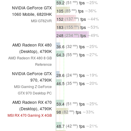
59.2
(51
)
fps
∼25%
min
NVIDIA GeForce GTX
105
(85
)
fps
∼36%
min
1060 Mobile, 6820HK
152
(137
)
fps
∼44%
min
MSI GT62VR
183
(155
)
fps
∼53%
min
248
(234
)
fps
∼49%
min
AMD Radeon RX 480
36.6
(32
)
fps
∼25%
min
(Desktop), 4790K
64.3
(55
)
fps
∼27%
min
AMD Radeon RX 480 8 GB
Reference
NVIDIA GeForce GTX
28.6
(24
)
fps
∼19%
min
970, 4790K
46.5
(35
)
fps
∼20%
min
MSI Gaming Z GeForce
GTX 970 Desktop PC
AMD Radeon RX 470
59.4
(51
)
fps
∼25%
min
(Desktop), 4790K
98
(82
)
fps
∼33%
min
MSI RX 470 Gaming X 4GB
48.7
(42
)
fps
∼21%
min