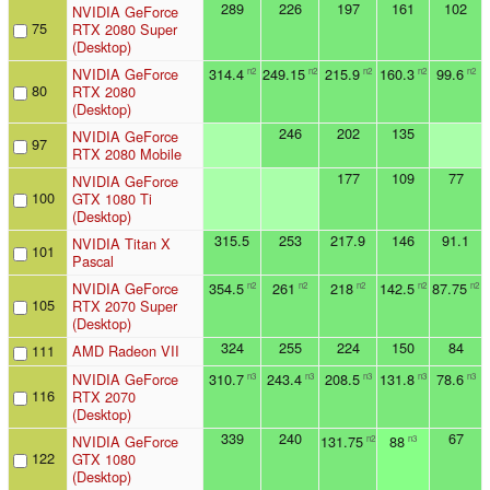
289
226
197
161
102
NVIDIA GeForce
75
RTX 2080 Super
(Desktop)
NVIDIA GeForce
314.4
249.15
215.9
160.3
99.6
n2
n2
n2
n2
n2
80
RTX 2080
(Desktop)
246
202
135
NVIDIA GeForce
97
RTX 2080 Mobile
177
109
77
NVIDIA GeForce
100
GTX 1080 Ti
(Desktop)
315.5
253
217.9
146
91.1
NVIDIA Titan X
101
Pascal
NVIDIA GeForce
354.5
261
218
142.5
87.75
n2
n2
n2
n2
n2
105
RTX 2070 Super
(Desktop)
324
255
224
150
84
111
AMD Radeon VII
NVIDIA GeForce
310.7
243.4
208.5
131.8
78.6
n3
n3
n3
n3
n3
116
RTX 2070
(Desktop)
339
240
67
NVIDIA GeForce
131.75
88
n2
n3
122
GTX 1080
(Desktop)