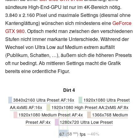
sündteure High-End-GPU ist nur im 4K-Bereich nötig.
3.840 x 2.160 Pixel und maximale Settings (diesmal ohne
Kantenglättung) wünschen sich mindestens eine
GeForce
GTX 980
. Optisch merkt man zwischen den verschiedenen
Stufen nicht immer markante Unterschiede. Während der
Wechsel von Ultra Low auf Medium extrem auffällt
(Publikum, Schatten, …), äußern sich die höheren Presets
oft nur bedingt. Ab mittleren Settings macht die Grafik
bereits eine ordentliche Figur.
Dirt 4
3840x2160 Ultra Preset AF:16x
1920x1080 Ultra Preset
AA:4xMS AF:16x
1920x1080 High Preset AA:2xMS AF:8x
1920x1080 Medium Preset AF:4x
1366x768 Medium
Preset AF:4x
1280x720 Ultra Low Preset
67
(58
)
fps
∼46%
min