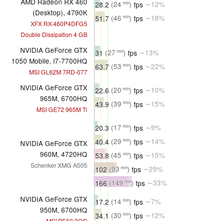
AMD Radeon RX 460
28.2
(24
)
fps
∼12%
min
(Desktop), 4790K
51.7
(46
)
fps
∼18%
min
XFX RX-460P4DFG5
Double Dissipation 4 GB
NVIDIA GeForce GTX
31
(27
)
fps
∼13%
min
1050 Mobile, i7-7700HQ
63.7
(53
)
fps
∼22%
min
MSI GL62M 7RD-077
NVIDIA GeForce GTX
22.6
(20
)
fps
∼10%
min
965M, 6700HQ
43.9
(39
)
fps
∼15%
min
MSI GE72 965M Ti
20.3
(17
)
fps
∼9%
min
40.4
(29
)
fps
∼14%
min
NVIDIA GeForce GTX
960M, 4720HQ
53.8
(45
)
fps
∼15%
min
Schenker XMG A505
102
(93
)
fps
∼29%
min
166
(149
)
fps
∼33%
min
NVIDIA GeForce GTX
17.2
(14
)
fps
∼7%
min
950M, 6700HQ
34.1
(30
)
fps
∼12%
min
MSI PE60 2QD