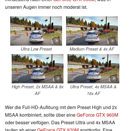
unseren Augen immer noch moderat ist.
Ultra Low Preset
Medium Preset & 4x AF
High Preset, 2x MSAA & 8x
Ultra Preset, 4x MSAA &
AF
16x AF
Wer die Full-HD-Auflöung mit dem Preset High und 2x
MSAA kombiniert, sollte über eine
GeForce GTX 960M
oder besser verfügen. Das Preset Ultra und 4x MSAA
laufen ab einer
GeForce GTX 970M
anständig. Eine