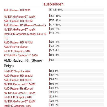
ausblenden
171.8 -80%
AMD Radeon HD 6250
...
756 -12%
NVIDIA GeForce GT 425M
757 -12%
AMD Radeon HD 7610M
777 -10%
AMD Radeon R5 (Beema/Carrizo-L)
799 -7%
NVIDIA GeForce GT 435M
819 -5%
Intel UHD Graphics (Jasper Lake 16
EU)
825 -4%
AMD Radeon HD 7570M
841 -2%
AMD FirePro M2000
847 -2%
Intel HD Graphics 510
856 -1%
ATI Mobility Radeon HD 5650
AMD Radeon R4 (Stoney
861
Ridge)
868 1%
Intel HD Graphics 610
887 3%
AMD Radeon HD 6630M
889 3%
AMD Radeon HD 8610G
892 4%
NVIDIA GeForce GT 540M
901 5%
AMD Radeon R5 (Kaveri)
921 7%
NVIDIA GeForce GT 625M
923 7%
Intel UHD Graphics 610
924 7%
NVIDIA GeForce GT 620M
926 8%
Intel HD Graphics 4600