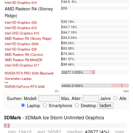
194.5 -5%
Intel HD Graphics 610
AMD Radeon R4 (Stoney
205
Ridge)
235 15%
Intel HD Graphics 530
243.7 19%
Intel HD Graphics 615
244.7 19%
Intel UHD Graphics 615
254.5 24%
AMD Radeon R5 (Stoney Ridge)
255 24%
Intel HD Graphics 5500
263 28%
Intel HD Graphics 520
274 34%
AMD Radeon R6 (Carrizo)
281 37%
AMD Radeon R8 M445DX
299 46%
Intel UHD Graphics 617
...
23277 11255%
NVIDIA RTX PRO 5000 Blackwell
Generation Laptop
max:
44063 21394%
NVIDIA GeForce RTX 5090
0%
100%
Suchen:
Modell:
Max. Alter:
Jahre
Alle
Laptop
Smartphone
Desktop
3DMark
- 3DMark Ice Storm Unlimited Graphics
min: 19410 avg: 36583 median:
42677 (4%)
max: