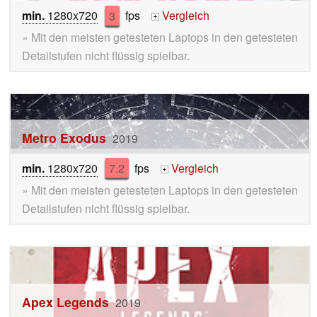
min.
1280x720
3
fps
Vergleich
+
» Mit den meisten getesteten Laptops in den getesteten
Detailstufen nicht flüssig spielbar.
Metro Exodus
2019
min.
1280x720
7.2
fps
Vergleich
+
» Mit den meisten getesteten Laptops in den getesteten
Detailstufen nicht flüssig spielbar.
Apex Legends
2019