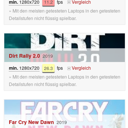
min.
1280x720
11.2
fps
Vergleich
+
» Mit den meisten getesteten Laptops in den getesteten
Detailstufen nicht flüssig spielbar.
Dirt Rally 2.0
2019
min.
1280x720
26.3
fps
Vergleich
+
» Mit den meisten getesteten Laptops in den getesteten
Detailstufen nicht flüssig spielbar.
Far Cry New Dawn
2019