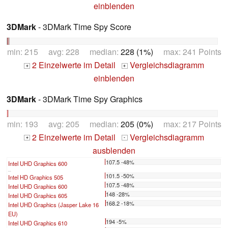
einblenden
3DMark
- 3DMark Time Spy Score
min: 215 avg: 228 median:
228 (1%)
max: 241 Points
2 Einzelwerte im Detail
Vergleichsdiagramm
+
+
einblenden
3DMark
- 3DMark Time Spy Graphics
min: 193 avg: 205 median:
205 (0%)
max: 217 Points
2 Einzelwerte im Detail
Vergleichsdiagramm
+
-
ausblenden
107.5 -48%
Intel UHD Graphics 600
...
101.5 -50%
Intel HD Graphics 505
107.5 -48%
Intel UHD Graphics 600
148 -28%
Intel UHD Graphics 605
168.2 -18%
Intel UHD Graphics (Jasper Lake 16
EU)
194 -5%
Intel UHD Graphics 610