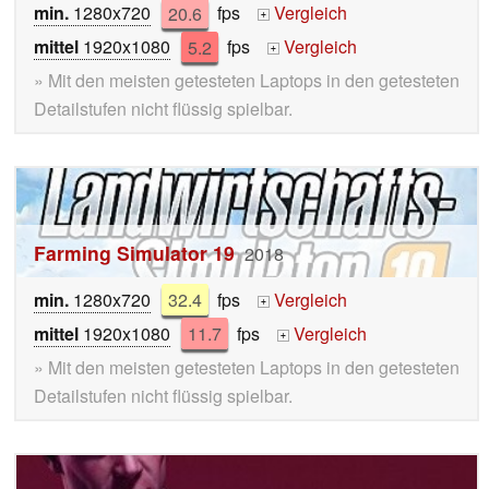
min.
1280x720
20.6
fps
Vergleich
+
mittel
1920x1080
5.2
fps
Vergleich
+
» Mit den meisten getesteten Laptops in den getesteten
Detailstufen nicht flüssig spielbar.
Farming Simulator 19
2018
min.
1280x720
32.4
fps
Vergleich
+
mittel
1920x1080
11.7
fps
Vergleich
+
» Mit den meisten getesteten Laptops in den getesteten
Detailstufen nicht flüssig spielbar.