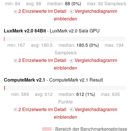
min: 84 avg: 88 median:
88 (0%)
max: 92 Samples/s
2 Einzelwerte im Detail
Vergleichsdiagramm
+
+
einblenden
LuxMark v2.0 64Bit
- LuxMark v2.0 Sala GPU
min: 167 avg: 180.5 median:
180.5 (0%)
max: 194
Samples/s
2 Einzelwerte im Detail
Vergleichsdiagramm
+
+
einblenden
ComputeMark v2.1
- ComputeMark v2.1 Result
min: 589 avg: 612 median:
612 (1%)
max: 635
Punkte
2 Einzelwerte im Detail
Vergleichsdiagramm
+
+
einblenden
- Bereich der Benchmarkergebnisse