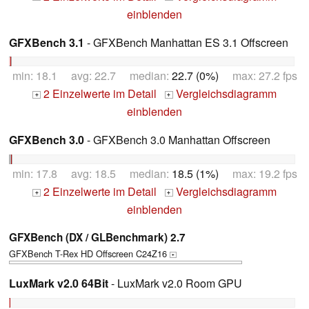
einblenden
GFXBench 3.1
- GFXBench Manhattan ES 3.1 Offscreen
min: 18.1 avg: 22.7 median:
22.7 (0%)
max: 27.2 fps
2 Einzelwerte im Detail
Vergleichsdiagramm
+
+
einblenden
GFXBench 3.0
- GFXBench 3.0 Manhattan Offscreen
min: 17.8 avg: 18.5 median:
18.5 (1%)
max: 19.2 fps
2 Einzelwerte im Detail
Vergleichsdiagramm
+
+
einblenden
GFXBench (DX / GLBenchmark) 2.7
GFXBench T-Rex HD Offscreen C24Z16
+
LuxMark v2.0 64Bit
- LuxMark v2.0 Room GPU