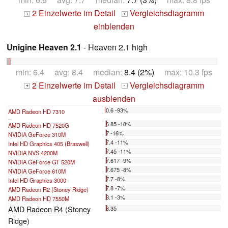
2 Einzelwerte im Detail
Vergleichsdiagramm
+
+
einblenden
Unigine Heaven 2.1
- Heaven 2.1 high
min: 6.4 avg: 8.4 median:
8.4 (2%)
max: 10.3 fps
2 Einzelwerte im Detail
Vergleichsdiagramm
+
-
ausblenden
0.6 -93%
AMD Radeon HD 7310
...
6.85 -18%
AMD Radeon HD 7520G
7 -16%
NVIDIA GeForce 310M
7.4 -11%
Intel HD Graphics 405 (Braswell)
7.45 -11%
NVIDIA NVS 4200M
7.617 -9%
NVIDIA GeForce GT 520M
7.675 -8%
NVIDIA GeForce 610M
7.7 -8%
Intel HD Graphics 3000
7.8 -7%
AMD Radeon R2 (Stoney Ridge)
8.1 -3%
AMD Radeon HD 7550M
AMD Radeon R4 (Stoney
8.35
Ridge)