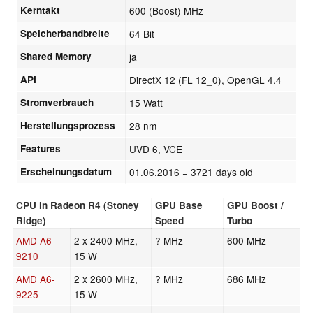
Kerntakt
600 (Boost) MHz
Speicherbandbreite
64 Bit
Shared Memory
ja
API
DirectX 12 (FL 12_0), OpenGL 4.4
Stromverbrauch
15 Watt
Herstellungsprozess
28 nm
Features
UVD 6, VCE
Erscheinungsdatum
01.06.2016
= 3721 days old
CPU in Radeon R4 (Stoney
GPU Base
GPU Boost /
Ridge)
Speed
Turbo
AMD A6-
2 x 2400 MHz,
? MHz
600 MHz
9210
15 W
AMD A6-
2 x 2600 MHz,
? MHz
686 MHz
9225
15 W