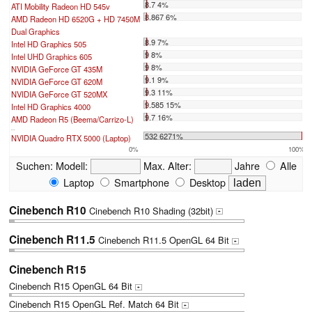
8.7 4%
ATI Mobility Radeon HD 545v
8.867 6%
AMD Radeon HD 6520G + HD 7450M
Dual Graphics
8.9 7%
Intel HD Graphics 505
9 8%
Intel UHD Graphics 605
9 8%
NVIDIA GeForce GT 435M
9.1 9%
NVIDIA GeForce GT 620M
9.3 11%
NVIDIA GeForce GT 520MX
9.585 15%
Intel HD Graphics 4000
9.7 16%
AMD Radeon R5 (Beema/Carrizo-L)
...
532 6271%
NVIDIA Quadro RTX 5000 (Laptop)
0%
100%
Suchen:
Modell:
Max. Alter:
Jahre
Alle
Laptop
Smartphone
Desktop
Cinebench R10
Cinebench R10 Shading (32bit)
+
Cinebench R11.5
Cinebench R11.5 OpenGL 64 Bit
+
Cinebench R15
Cinebench R15 OpenGL 64 Bit
+
Cinebench R15 OpenGL Ref. Match 64 Bit
+