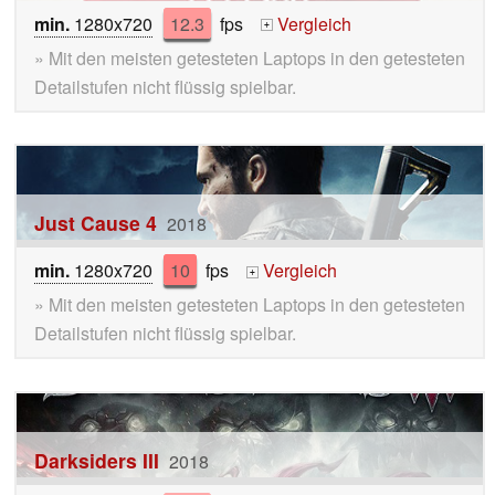
min.
1280x720
12.3
fps
Vergleich
+
» Mit den meisten getesteten Laptops in den getesteten
Detailstufen nicht flüssig spielbar.
Just Cause 4
2018
min.
1280x720
10
fps
Vergleich
+
» Mit den meisten getesteten Laptops in den getesteten
Detailstufen nicht flüssig spielbar.
Darksiders III
2018