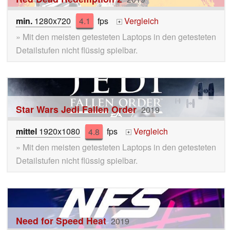
min.
1280x720
4.1
fps
Vergleich
+
» Mit den meisten getesteten Laptops in den getesteten
Detailstufen nicht flüssig spielbar.
Star Wars Jedi Fallen Order
2019
mittel
1920x1080
4.8
fps
Vergleich
+
» Mit den meisten getesteten Laptops in den getesteten
Detailstufen nicht flüssig spielbar.
Need for Speed Heat
2019