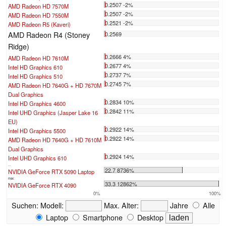
0.2507 -2%
AMD Radeon HD 7570M
0.2507 -2%
AMD Radeon HD 7550M
0.2521 -2%
AMD Radeon R5 (Kaveri)
AMD Radeon R4 (Stoney
0.2569
Ridge)
0.2666 4%
AMD Radeon HD 7610M
0.2677 4%
Intel HD Graphics 610
0.2737 7%
Intel HD Graphics 510
0.2745 7%
AMD Radeon HD 7640G + HD 7670M
Dual Graphics
0.2834 10%
Intel HD Graphics 4600
0.2842 11%
Intel UHD Graphics (Jasper Lake 16
EU)
0.2922 14%
Intel HD Graphics 5500
0.2922 14%
AMD Radeon HD 7640G + HD 7610M
Dual Graphics
0.2924 14%
Intel UHD Graphics 610
...
22.7 8736%
NVIDIA GeForce RTX 5090 Laptop
max:
33.3 12862%
NVIDIA GeForce RTX 4090
0%
100%
Suchen:
Modell:
Max. Alter:
Jahre
Alle
Laptop
Smartphone
Desktop