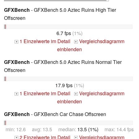
GFXBench
- GFXBench 5.0 Aztec Ruins High Tier
Offscreen
6.7 fps
(1%)
1 Einzelwerte im Detail
Vergleichsdiagramm
+
+
einblenden
GFXBench
- GFXBench 5.0 Aztec Ruins Normal Tier
Offscreen
17.9 fps
(1%)
1 Einzelwerte im Detail
Vergleichsdiagramm
+
+
einblenden
GFXBench
- GFXBench Car Chase Offscreen
min: 12.6 avg: 13.5 median:
13.5 (1%)
max: 14.4 fps
2 Einzelwerte im Detail
Vergleichsdiagramm
+
+