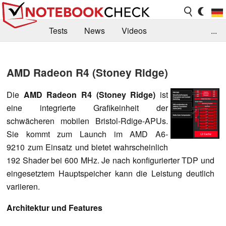
Tests
News
Videos
...
Benchmarks & Tech
Externe Tests
AMD Radeon R4 (Stoney Ridge)
Kaufberatung
Deals
Suche
Jobs
Die
AMD Radeon R4 (Stoney Ridge)
ist
Forum
eine integrierte Grafikeinheit der
schwächeren mobilen Bristol-Rdige-APUs.
Sie kommt zum Launch im AMD A6-
9210 zum Einsatz und bietet wahrscheinlich
192 Shader bei 600 MHz. Je nach konfigurierter TDP und
eingesetztem Hauptspeicher kann die Leistung deutlich
variieren.
Architektur und Features