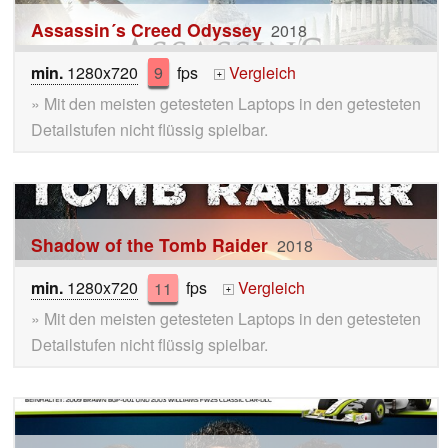
Assassin´s Creed Odyssey
2018
min.
1280x720
9
fps
Vergleich
+
» Mit den meisten getesteten Laptops in den getesteten
Detailstufen nicht flüssig spielbar.
Shadow of the Tomb Raider
2018
min.
1280x720
11
fps
Vergleich
+
» Mit den meisten getesteten Laptops in den getesteten
Detailstufen nicht flüssig spielbar.