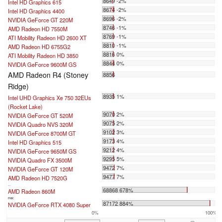
8649 -2%
Intel HD Graphics 615
8674 -2%
Intel HD Graphics 4400
8696 -2%
NVIDIA GeForce GT 220M
8746 -1%
AMD Radeon HD 7550M
8769 -1%
ATI Mobility Radeon HD 2600 XT
8810 -1%
AMD Radeon HD 6755G2
8816 0%
ATI Mobility Radeon HD 3850
8844 0%
NVIDIA GeForce 9600M GS
AMD Radeon R4 (Stoney
8856
Ridge)
8935 1%
Intel UHD Graphics Xe 750 32EUs
(Rocket Lake)
9070 2%
NVIDIA GeForce GT 520M
9075 2%
NVIDIA Quadro NVS 320M
9102 3%
NVIDIA GeForce 8700M GT
9173 4%
Intel HD Graphics 515
9212 4%
NVIDIA GeForce 9650M GS
9295 5%
NVIDIA Quadro FX 3500M
9472 7%
NVIDIA GeForce GT 120M
9477 7%
AMD Radeon HD 7520G
...
68868 678%
AMD Radeon 860M
max:
87172 884%
NVIDIA GeForce RTX 4080 Super
0%
100%