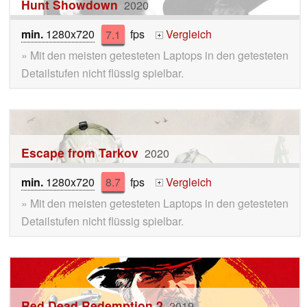
Hunt Showdown
2020
min.
1280x720
7.1
fps
Vergleich
+
» Mit den meisten getesteten Laptops in den getesteten
Detailstufen nicht flüssig spielbar.
Escape from Tarkov
2020
min.
1280x720
8.7
fps
Vergleich
+
» Mit den meisten getesteten Laptops in den getesteten
Detailstufen nicht flüssig spielbar.
Red Dead Redemption 2
2019