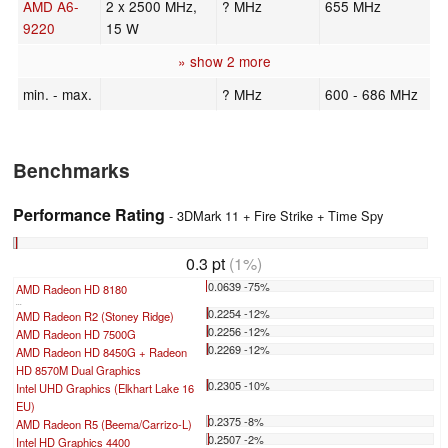
AMD A6-
2 x 2500 MHz,
? MHz
655 MHz
9220
15 W
» show 2 more
min. - max.
? MHz
600 - 686 MHz
Benchmarks
Performance Rating
- 3DMark 11 + Fire Strike + Time Spy
0.3 pt
(1%)
0.0639 -75%
AMD Radeon HD 8180
...
0.2254 -12%
AMD Radeon R2 (Stoney Ridge)
0.2256 -12%
AMD Radeon HD 7500G
0.2269 -12%
AMD Radeon HD 8450G + Radeon
HD 8570M Dual Graphics
0.2305 -10%
Intel UHD Graphics (Elkhart Lake 16
EU)
0.2375 -8%
AMD Radeon R5 (Beema/Carrizo-L)
0.2507 -2%
Intel HD Graphics 4400