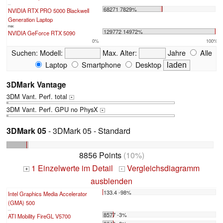
...
68271 7829%
NVIDIA RTX PRO 5000 Blackwell
Generation Laptop
max:
129772 14972%
NVIDIA GeForce RTX 5090
0%
100%
Suchen:
Modell:
Max. Alter:
Jahre
Alle
Laptop
Smartphone
Desktop
3DMark Vantage
3DM Vant. Perf. total
+
3DM Vant. Perf. GPU no PhysX
+
3DMark 05
- 3DMark 05 - Standard
8856 Points
(10%)
1 Einzelwerte im Detail
Vergleichsdiagramm
+
-
ausblenden
133.4 -98%
Intel Graphics Media Accelerator
(GMA) 500
...
8577 -3%
ATI Mobility FireGL V5700