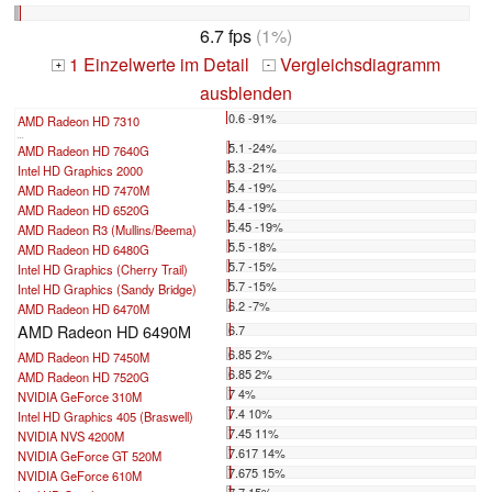
6.7 fps
(1%)
1 Einzelwerte im Detail
Vergleichsdiagramm
+
-
ausblenden
0.6 -91%
AMD Radeon HD 7310
...
5.1 -24%
AMD Radeon HD 7640G
5.3 -21%
Intel HD Graphics 2000
5.4 -19%
AMD Radeon HD 7470M
5.4 -19%
AMD Radeon HD 6520G
5.45 -19%
AMD Radeon R3 (Mullins/Beema)
5.5 -18%
AMD Radeon HD 6480G
5.7 -15%
Intel HD Graphics (Cherry Trail)
5.7 -15%
Intel HD Graphics (Sandy Bridge)
6.2 -7%
AMD Radeon HD 6470M
AMD Radeon HD 6490M
6.7
6.85 2%
AMD Radeon HD 7450M
6.85 2%
AMD Radeon HD 7520G
7 4%
NVIDIA GeForce 310M
7.4 10%
Intel HD Graphics 405 (Braswell)
7.45 11%
NVIDIA NVS 4200M
7.617 14%
NVIDIA GeForce GT 520M
7.675 15%
NVIDIA GeForce 610M
7.7 15%