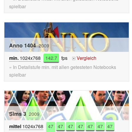
spielbar
Anno 1404
2009
min.
1024x768
142.7
fps
Vergleich
+
» In Detailstufe min. mit allen getesteten Notebooks
spielbar
Sims 3
2009
mittel
1024x768
47
47
47
47
47
47
47