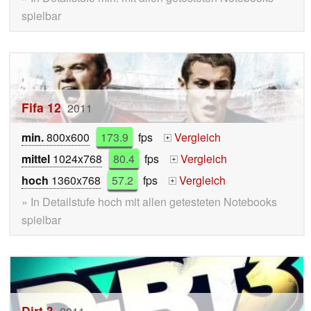
spielbar
Fifa 12
2011
min.
800x600
173.9
fps
Vergleich
+
mittel
1024x768
80.4
fps
Vergleich
+
hoch
1360x768
57.2
fps
Vergleich
+
» In Detailstufe hoch mit allen getesteten Notebooks
spielbar
Dirt 3