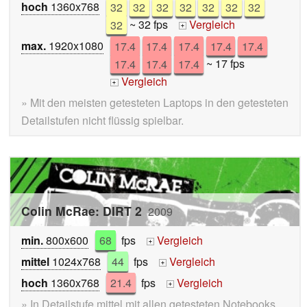
hoch
1360x768
32
32
32
32
32
32
32
32
~ 32 fps
Vergleich
+
max.
1920x1080
17.4
17.4
17.4
17.4
17.4
17.4
17.4
17.4
~ 17 fps
Vergleich
+
» Mit den meisten getesteten Laptops in den getesteten
Detailstufen nicht flüssig spielbar.
Colin McRae: DIRT 2
2009
min.
800x600
68
fps
Vergleich
+
mittel
1024x768
44
fps
Vergleich
+
hoch
1360x768
21.4
fps
Vergleich
+
» In Detailstufe mittel mit allen getesteten Notebooks