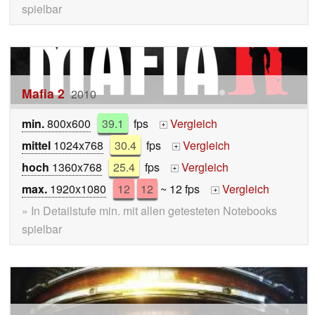
spielbar
Mafia 2
2010
min.
800x600
39.1
fps
Vergleich
+
mittel
1024x768
30.4
fps
Vergleich
+
hoch
1360x768
25.4
fps
Vergleich
+
max.
1920x1080
12
12
~ 12 fps
Vergleich
+
» In Detailstufe min. mit allen getesteten Notebooks
spielbar