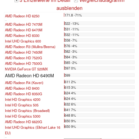
+
-
ausblenden
171.8 -71%
AMD Radeon HD 6250
...
522 -13%
AMD Radeon HD 7470M
531 -11%
AMD Radeon HD 6470M
532 -11%
AMD Radeon HD 8330
558 -7%
Intel UHD Graphics 600
576 -4%
AMD Radeon R3 (Mullins/Beema)
582 -3%
AMD Radeon HD 7450M
584 -3%
AMD Radeon HD 7520G
585 -2%
AMD Radeon HD 7500G
597 0%
NVIDIA GeForce GT 520MX
AMD Radeon HD 6490M
599
611 2%
AMD Radeon R4 (Kaveri)
615 3%
AMD Radeon HD 8400
624 4%
AMD Radeon HD 8350G
624 4%
Intel HD Graphics 4200
632 6%
Intel HD Graphics 505
641 7%
Intel HD Graphics (Broadwell)
648 8%
Intel HD Graphics 5300
650 9%
AMD Radeon HD 6620G
650 9%
Intel UHD Graphics (Elkhart Lake 16
EU)
...