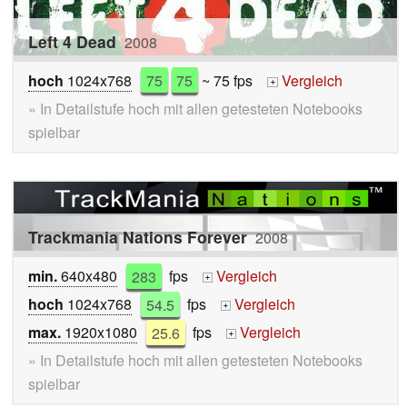
Left 4 Dead
2008
hoch
1024x768
75
75
~ 75 fps
Vergleich
+
» In Detailstufe hoch mit allen getesteten Notebooks
spielbar
Trackmania Nations Forever
2008
min.
640x480
283
fps
Vergleich
+
hoch
1024x768
54.5
fps
Vergleich
+
max.
1920x1080
25.6
fps
Vergleich
+
» In Detailstufe hoch mit allen getesteten Notebooks
spielbar