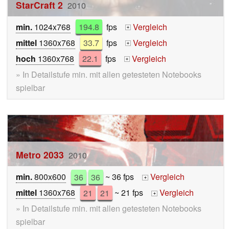
StarCraft 2
2010
min.
1024x768
194.8
fps
Vergleich
+
mittel
1360x768
33.7
fps
Vergleich
+
hoch
1360x768
22.1
fps
Vergleich
+
» In Detailstufe min. mit allen getesteten Notebooks
spielbar
Metro 2033
2010
min.
800x600
36
36
~ 36 fps
Vergleich
+
mittel
1360x768
21
21
~ 21 fps
Vergleich
+
» In Detailstufe min. mit allen getesteten Notebooks
spielbar