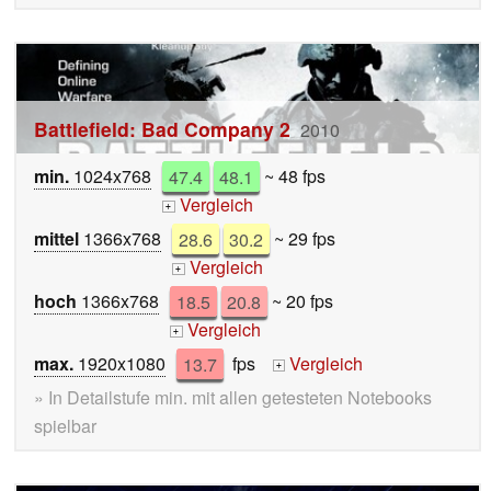
Battlefield: Bad Company 2
2010
min.
1024x768
47.4
48.1
~ 48 fps
Vergleich
+
mittel
1366x768
28.6
30.2
~ 29 fps
Vergleich
+
hoch
1366x768
18.5
20.8
~ 20 fps
Vergleich
+
max.
1920x1080
13.7
fps
Vergleich
+
» In Detailstufe min. mit allen getesteten Notebooks
spielbar