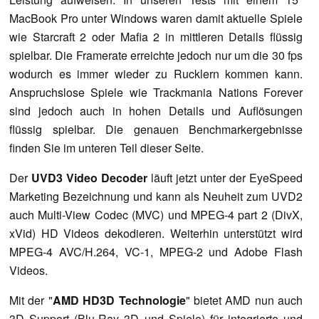
MacBook Pro unter Windows waren damit aktuelle Spiele
wie Starcraft 2 oder Mafia 2 in mittleren Details flüssig
spielbar. Die Framerate erreichte jedoch nur um die 30 fps
wodurch es immer wieder zu Rucklern kommen kann.
Anspruchslose Spiele wie Trackmania Nations Forever
sind jedoch auch in hohen Details und Auflösungen
flüssig spielbar. Die genauen Benchmarkergebnisse
finden Sie im unteren Teil dieser Seite.
Der
UVD3 Video Decoder
läuft jetzt unter der EyeSpeed
Marketing Bezeichnung und kann als Neuheit zum UVD2
auch Multi-View Codec (MVC) und MPEG-4 part 2 (DivX,
xVid) HD Videos dekodieren. Weiterhin unterstützt wird
MPEG-4 AVC/H.264, VC-1, MPEG-2 und Adobe Flash
Videos.
Mit der "
AMD HD3D Technologie
" bietet AMD nun auch
3D Support (Blu-Ray 3D und Spiele) für integrierte und