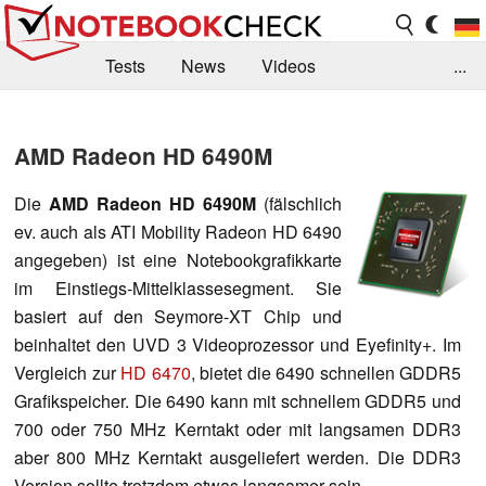
Tests
News
Videos
...
Benchmarks & Tech
Externe Tests
AMD Radeon HD 6490M
Kaufberatung
Deals
Suche
Jobs
Die
AMD Radeon HD 6490M
(fälschlich
Forum
ev. auch als ATI Mobility Radeon HD 6490
angegeben) ist eine Notebookgrafikkarte
im Einstiegs-Mittelklassesegment. Sie
basiert auf den Seymore-XT Chip und
beinhaltet den UVD 3 Videoprozessor und Eyefinity+. Im
Vergleich zur
HD 6470
, bietet die 6490 schnellen GDDR5
Grafikspeicher. Die 6490 kann mit schnellem GDDR5 und
700 oder 750 MHz Kerntakt oder mit langsamen DDR3
aber 800 MHz Kerntakt ausgeliefert werden. Die DDR3
Version sollte trotzdem etwas langsamer sein.