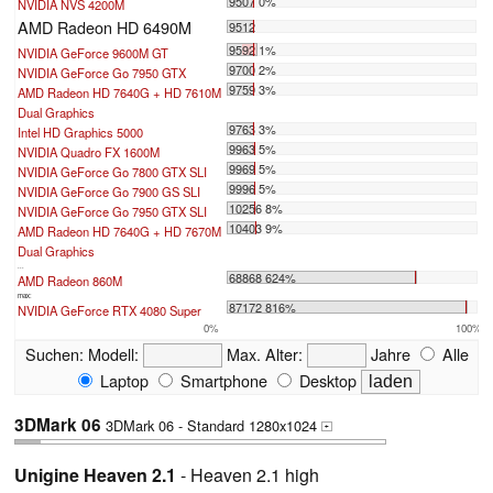
9507 0%
NVIDIA NVS 4200M
AMD Radeon HD 6490M
9512
9592 1%
NVIDIA GeForce 9600M GT
9700 2%
NVIDIA GeForce Go 7950 GTX
9759 3%
AMD Radeon HD 7640G + HD 7610M
Dual Graphics
9763 3%
Intel HD Graphics 5000
9963 5%
NVIDIA Quadro FX 1600M
9969 5%
NVIDIA GeForce Go 7800 GTX SLI
9996 5%
NVIDIA GeForce Go 7900 GS SLI
10256 8%
NVIDIA GeForce Go 7950 GTX SLI
10403 9%
AMD Radeon HD 7640G + HD 7670M
Dual Graphics
...
68868 624%
AMD Radeon 860M
max:
87172 816%
NVIDIA GeForce RTX 4080 Super
0%
100%
Suchen:
Modell:
Max. Alter:
Jahre
Alle
Laptop
Smartphone
Desktop
3DMark 06
3DMark 06 - Standard 1280x1024
+
Unigine Heaven 2.1
- Heaven 2.1 high