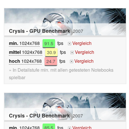
Crysis - GPU Benchmark
2007
min.
1024x768
91.5
fps
Vergleich
+
mittel
1024x768
30.9
fps
Vergleich
+
hoch
1024x768
24.7
fps
Vergleich
+
» In Detailstufe min. mit allen getesteten Notebooks
spielbar
Crysis - CPU Benchmark
2007
min.
1024x768
85.5
fps
Vergleich
+