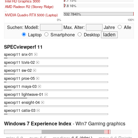
Intel HD Graphics 3000
7.8 16%
AMD Radeon R2 (Stoney Ridge)
...
532 7840%
NVIDIA Quadro RTX 5000 (Laptop)
0%
100%
Suchen:
Modell:
Max. Alter:
Jahre
Alle
Laptop
Smartphone
Desktop
SPECviewperf 11
specvp11 snx-01
+
specvp11 tcvis-02
+
specvp11 sw-02
+
specvp11 proe-05
+
specvp11 maya-03
+
specvp11 lightwave-01
+
specvp11 ensight-04
+
specvp11 catia-03
+
Windows 7 Experience Index
- Win7 Gaming graphics