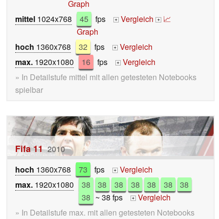
Graph
mittel
1024x768
45
fps
Vergleich
📈
+
+
Graph
hoch
1360x768
32
fps
Vergleich
+
max.
1920x1080
16
fps
Vergleich
+
» In Detailstufe mittel mit allen getesteten Notebooks
spielbar
Fifa 11
2010
hoch
1360x768
73
fps
Vergleich
+
max.
1920x1080
38
38
38
38
38
38
38
38
~ 38 fps
Vergleich
+
» In Detailstufe max. mit allen getesteten Notebooks