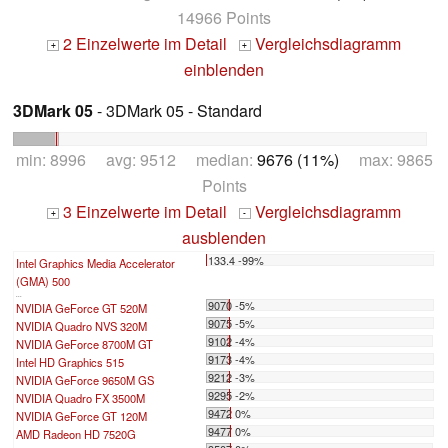
14966 Points
2 Einzelwerte im Detail
Vergleichsdiagramm
+
+
einblenden
3DMark 05
- 3DMark 05 - Standard
min: 8996 avg: 9512 median:
9676 (11%)
max: 9865
Points
3 Einzelwerte im Detail
Vergleichsdiagramm
+
-
ausblenden
133.4 -99%
Intel Graphics Media Accelerator
(GMA) 500
...
9070 -5%
NVIDIA GeForce GT 520M
9075 -5%
NVIDIA Quadro NVS 320M
9102 -4%
NVIDIA GeForce 8700M GT
9173 -4%
Intel HD Graphics 515
9212 -3%
NVIDIA GeForce 9650M GS
9295 -2%
NVIDIA Quadro FX 3500M
9472 0%
NVIDIA GeForce GT 120M
9477 0%
AMD Radeon HD 7520G