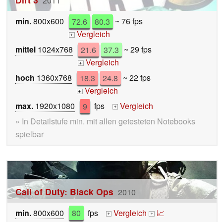
2011
min.
800x600
72.6
80.3
~ 76 fps
Vergleich
+
mittel
1024x768
21.6
37.3
~ 29 fps
Vergleich
+
hoch
1360x768
18.3
24.8
~ 22 fps
Vergleich
+
max.
1920x1080
9
fps
Vergleich
+
» In Detailstufe min. mit allen getesteten Notebooks
spielbar
Call of Duty: Black Ops
2010
min.
800x600
80
fps
Vergleich
📈
+
+