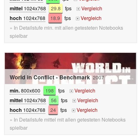
mittel
1024x768
29.8
fps
Vergleich
+
hoch
1024x768
18.9
fps
Vergleich
+
» In Detailstufe min. mit allen getesteten Notebooks
spielbar
World in Conflict - Benchmark
2007
min.
800x600
198
fps
Vergleich
+
mittel
1024x768
56
fps
Vergleich
+
hoch
1024x768
24
fps
Vergleich
+
» In Detailstufe mittel mit allen getesteten Notebooks
spielbar