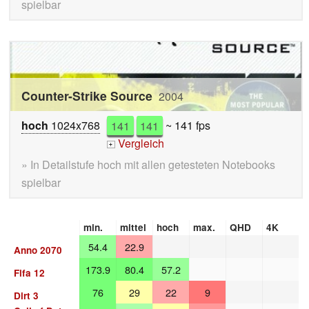
spielbar
Counter-Strike Source
2004
hoch
1024x768
141
141
~ 141 fps
Vergleich
+
» In Detailstufe hoch mit allen getesteten Notebooks
spielbar
min.
mittel
hoch
max.
QHD
4K
54.4
22.9
Anno 2070
173.9
80.4
57.2
Fifa 12
76
29
22
9
Dirt 3