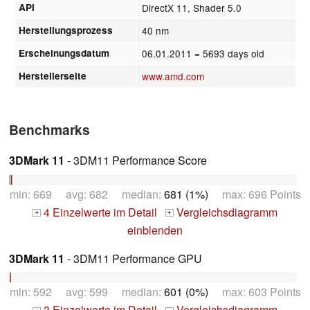
API
DirectX 11, Shader 5.0
Herstellungsprozess
40 nm
Erscheinungsdatum
06.01.2011
= 5693 days old
Herstellerseite
www.amd.com
Benchmarks
3DMark 11
- 3DM11 Performance Score
min: 669 avg: 682 median:
681 (1%)
max: 696 Points
4 Einzelwerte im Detail
Vergleichsdiagramm
+
+
einblenden
3DMark 11
- 3DM11 Performance GPU
min: 592 avg: 599 median:
601 (0%)
max: 603 Points
3 Einzelwerte im Detail
Vergleichsdiagramm