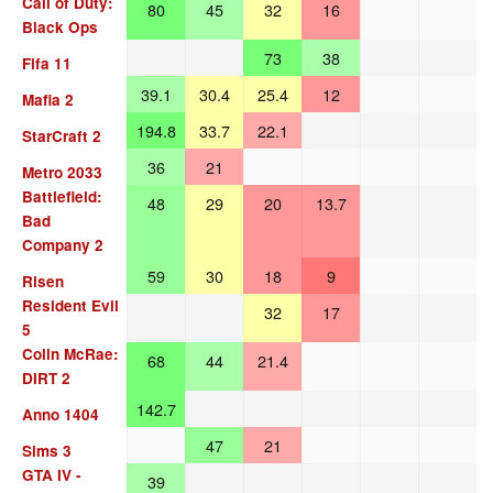
Call of Duty:
80
45
32
16
Black Ops
73
38
Fifa 11
39.1
30.4
25.4
12
Mafia 2
194.8
33.7
22.1
StarCraft 2
36
21
Metro 2033
Battlefield:
48
29
20
13.7
Bad
Company 2
59
30
18
9
Risen
Resident Evil
32
17
5
Colin McRae:
68
44
21.4
DIRT 2
142.7
Anno 1404
47
21
Sims 3
GTA IV -
39