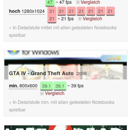
47
~ 47 fps
Vergleich
+
hoch
1280x1024
21
21
21
21
21
21
21
21
~ 21 fps
Vergleich
+
» In Detailstufe mittel mit allen getesteten Notebooks
spielbar
GTA IV - Grand Theft Auto
2008
min.
800x600
39.1
39.1
~ 39 fps
Vergleich
+
» In Detailstufe min. mit allen getesteten Notebooks
spielbar