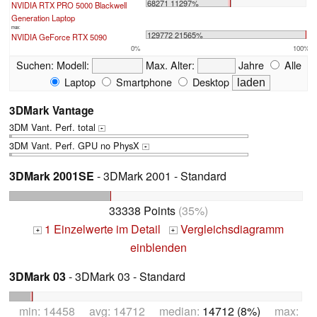
68271 11297%
NVIDIA RTX PRO 5000 Blackwell
Generation Laptop
max:
129772 21565%
NVIDIA GeForce RTX 5090
0%
100%
Suchen:
Modell:
Max. Alter:
Jahre
Alle
Laptop
Smartphone
Desktop
3DMark Vantage
3DM Vant. Perf. total
+
3DM Vant. Perf. GPU no PhysX
+
3DMark 2001SE
- 3DMark 2001 - Standard
33338 Points
(35%)
1 Einzelwerte im Detail
Vergleichsdiagramm
+
+
einblenden
3DMark 03
- 3DMark 03 - Standard
min: 14458 avg: 14712 median:
14712 (8%)
max: