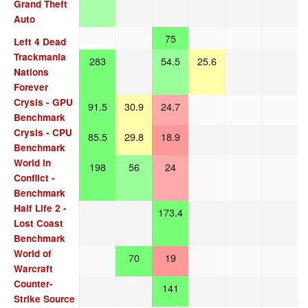
Grand Theft
Auto
75
Left 4 Dead
Trackmania
283
54.5
25.6
Nations
Forever
Crysis - GPU
91.5
30.9
24.7
Benchmark
Crysis - CPU
85.5
29.8
18.9
Benchmark
World in
198
56
24
Conflict -
Benchmark
Half Life 2 -
173.4
Lost Coast
Benchmark
World of
70
19
Warcraft
Counter-
141
Strike Source