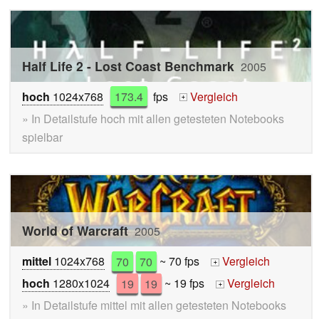
Half Life 2 - Lost Coast Benchmark
2005
hoch
1024x768
173.4
fps
Vergleich
+
» In Detailstufe hoch mit allen getesteten Notebooks
spielbar
World of Warcraft
2005
mittel
1024x768
70
70
~ 70 fps
Vergleich
+
hoch
1280x1024
19
19
~ 19 fps
Vergleich
+
» In Detailstufe mittel mit allen getesteten Notebooks