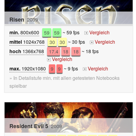
Risen
2009
min.
800x600
59
59
~ 59 fps
Vergleich
+
mittel
1024x768
30
30
~ 30 fps
Vergleich
+
hoch
1366x768
17.4
18
18
~ 18 fps
Vergleich
+
max.
1920x1080
9
9
~ 9 fps
Vergleich
+
» In Detailstufe min. mit allen getesteten Notebooks
spielbar
Resident Evil 5
2009