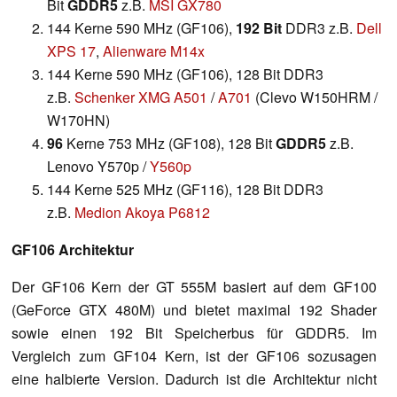
Bit
GDDR5
z.B.
MSI GX780
144 Kerne 590 MHz (GF106),
192 Bit
DDR3 z.B.
Dell
XPS 17
,
Alienware M14x
144 Kerne 590 MHz (GF106), 128 Bit DDR3
z.B.
Schenker XMG A501
/
A701
(Clevo W150HRM /
W170HN)
96
Kerne 753 MHz (GF108), 128 Bit
GDDR5
z.B.
Lenovo Y570p /
Y560p
144 Kerne 525 MHz (GF116), 128 Bit DDR3
z.B.
Medion Akoya P6812
GF106 Architektur
Der GF106 Kern der GT 555M basiert auf dem GF100
(GeForce GTX 480M) und bietet maximal 192 Shader
sowie einen 192 Bit Speicherbus für GDDR5. Im
Vergleich zum GF104 Kern, ist der GF106 sozusagen
eine halbierte Version. Dadurch ist die Architektur nicht