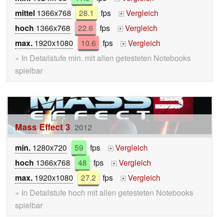
mittel
1366x768
28.1
fps
Vergleich
+
hoch
1366x768
22.6
fps
Vergleich
+
max.
1920x1080
10.6
fps
Vergleich
+
» In Detailstufe min. mit allen getesteten Notebooks
spielbar
Mass Effect 3
2012
min.
1280x720
59
fps
Vergleich
+
hoch
1366x768
48
fps
Vergleich
+
max.
1920x1080
27.2
fps
Vergleich
+
» In Detailstufe hoch mit allen getesteten Notebooks
spielbar