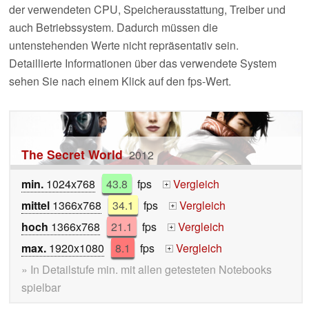
der verwendeten CPU, Speicherausstattung, Treiber und
auch Betriebssystem. Dadurch müssen die
untenstehenden Werte nicht repräsentativ sein.
Detaillierte Informationen über das verwendete System
sehen Sie nach einem Klick auf den fps-Wert.
The Secret World
2012
min.
1024x768
43.8
fps
Vergleich
+
mittel
1366x768
34.1
fps
Vergleich
+
hoch
1366x768
21.1
fps
Vergleich
+
max.
1920x1080
8.1
fps
Vergleich
+
» In Detailstufe min. mit allen getesteten Notebooks
spielbar