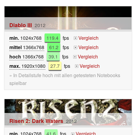
Diablo III
2012
min.
1024x768
119.4
fps
Vergleich
+
mittel
1366x768
61.2
fps
Vergleich
+
hoch
1366x768
39.1
fps
Vergleich
+
max.
1920x1080
27.7
fps
Vergleich
+
» In Detailstufe hoch mit allen getesteten Notebooks
spielbar
Risen 2: Dark Waters
2012
min.
1024x768
41.6
fps
Vergleich
+