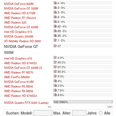
...
16.4 -6%
NVIDIA GeForce 820M
16.5 -5%
NVIDIA GeForce GT 335M
16.5 -5%
AMD Radeon HD 6770M
16.6 -4%
AMD Radeon R7 (Kaveri)
16.6 -4%
AMD Radeon 520
16.62 -4%
NVIDIA GeForce GT 630M
16.85 -3%
Intel HD Graphics 515
16.95 -2%
NVIDIA Quadro 2000M
17.1 -2%
ATI Mobility Radeon HD 5850
NVIDIA GeForce GT
17.37
555M
17.4 0%
Intel HD Graphics 615
17.65 2%
AMD Radeon HD 6740G2
17.67 2%
NVIDIA GeForce GT 640M LE
17.85 3%
AMD Radeon R7 M270
17.9 3%
AMD FirePro M5950
18 4%
NVIDIA GeForce 910M
18.3 5%
AMD Radeon R5 M240
18.7 8%
AMD Radeon R5 M255
18.8 8%
AMD Radeon HD 6755G2
...
532 2963%
NVIDIA Quadro RTX 5000 (Laptop)
0%
100%
Suchen:
Modell:
Max. Alter:
Jahre
Alle