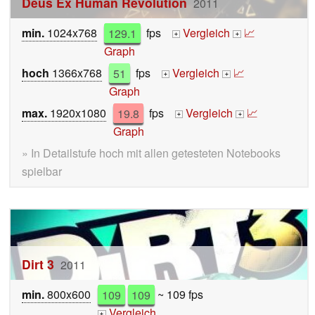
Deus Ex Human Revolution
2011
min.
1024x768
129.1
fps
Vergleich
📈
+
+
Graph
hoch
1366x768
51
fps
Vergleich
📈
+
+
Graph
max.
1920x1080
19.8
fps
Vergleich
📈
+
+
Graph
» In Detailstufe hoch mit allen getesteten Notebooks
spielbar
Dirt 3
2011
min.
800x600
109
109
~ 109 fps
Vergleich
+