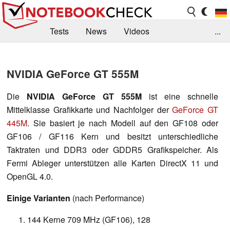
Tests
News
Videos
...
Benchmarks & Tech
Externe Tests
NVIDIA GeForce GT 555M
Kaufberatung
Deals
Suche
Jobs
Die
NVIDIA GeForce GT 555M
ist eine schnelle
Forum
Mittelklasse Grafikkarte und Nachfolger der
GeForce GT
445M
. Sie basiert je nach Modell auf den GF108 oder
GF106 / GF116 Kern und besitzt unterschiedliche
Taktraten und DDR3 oder GDDR5 Grafikspeicher. Als
Fermi Ableger unterstützen alle Karten DirectX 11 und
OpenGL 4.0.
Einige Varianten
(nach Performance)
144 Kerne 709 MHz (GF106), 128