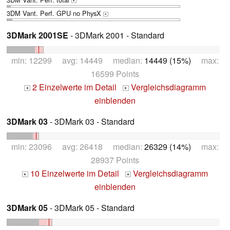
+
3DM Vant. Perf. GPU no PhysX
+
3DMark 2001SE
- 3DMark 2001 - Standard
min: 12299 avg: 14449 median:
14449 (15%)
max:
16599 Points
2 Einzelwerte im Detail
Vergleichsdiagramm
+
+
einblenden
3DMark 03
- 3DMark 03 - Standard
min: 23096 avg: 26418 median:
26329 (14%)
max:
28937 Points
10 Einzelwerte im Detail
Vergleichsdiagramm
+
+
einblenden
3DMark 05
- 3DMark 05 - Standard