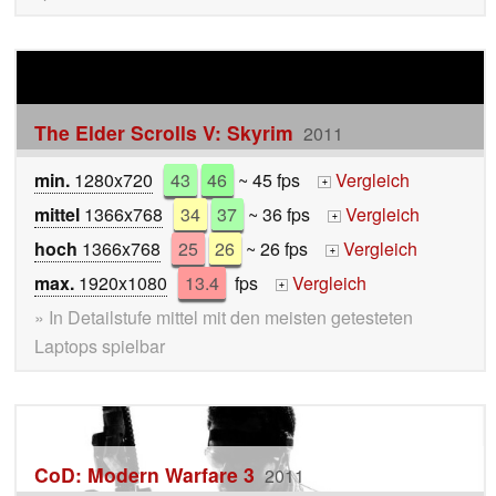
The Elder Scrolls V: Skyrim
2011
min.
1280x720
43
46
~ 45 fps
Vergleich
+
mittel
1366x768
34
37
~ 36 fps
Vergleich
+
hoch
1366x768
25
26
~ 26 fps
Vergleich
+
max.
1920x1080
13.4
fps
Vergleich
+
» In Detailstufe mittel mit den meisten getesteten
Laptops spielbar
CoD: Modern Warfare 3
2011