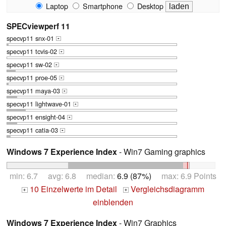
Laptop
Smartphone
Desktop
SPECviewperf 11
specvp11 snx-01
+
specvp11 tcvis-02
+
specvp11 sw-02
+
specvp11 proe-05
+
specvp11 maya-03
+
specvp11 lightwave-01
+
specvp11 ensight-04
+
specvp11 catia-03
+
Windows 7 Experience Index
- Win7 Gaming graphics
min: 6.7 avg: 6.8 median:
6.9 (87%)
max: 6.9 Points
10 Einzelwerte im Detail
Vergleichsdiagramm
+
+
einblenden
Windows 7 Experience Index
- Win7 Graphics