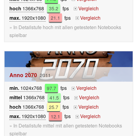
hoch
1366x768
35.2
fps
Vergleich
+
max.
1920x1080
21.1
fps
Vergleich
+
» In Detailstufe hoch mit allen getesteten Notebooks
spielbar
Anno 2070
2011
min.
1024x768
97.7
fps
Vergleich
+
mittel
1366x768
41.5
fps
Vergleich
+
hoch
1366x768
25.7
fps
Vergleich
+
max.
1920x1080
12.1
fps
Vergleich
+
» In Detailstufe mittel mit allen getesteten Notebooks
spielbar