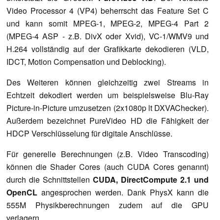
Video Processor 4 (VP4) beherrscht das Feature Set C
und kann somit MPEG-1, MPEG-2, MPEG-4 Part 2
(MPEG-4 ASP - z.B. DivX oder Xvid), VC-1/WMV9 und
H.264 vollständig auf der Grafikkarte dekodieren (VLD,
IDCT, Motion Compensation und Deblocking).
Des Weiteren können gleichzeitig zwei Streams in
Echtzeit dekodiert werden um beispielsweise Blu-Ray
Picture-in-Picture umzusetzen (2x1080p lt DXVAChecker).
Außerdem bezeichnet PureVideo HD die Fähigkeit der
HDCP Verschlüsselung für digitale Anschlüsse.
Für generelle Berechnungen (z.B. Video Transcoding)
können die Shader Cores (auch CUDA Cores genannt)
durch die Schnittstellen
CUDA, DirectCompute 2.1 und
OpenCL
angesprochen werden. Dank PhysX kann die
555M Physikberechnungen zudem auf die GPU
verlagern.