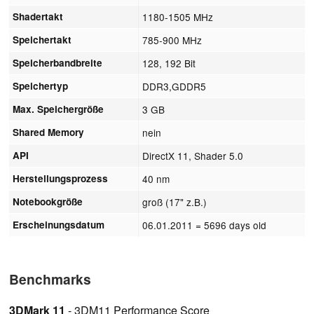
Shadertakt
1180-1505 MHz
Speichertakt
785-900 MHz
Speicherbandbreite
128, 192 Bit
Speichertyp
DDR3,GDDR5
Max. Speichergröße
3 GB
Shared Memory
nein
API
DirectX 11, Shader 5.0
Herstellungsprozess
40 nm
Notebookgröße
groß (17" z.B.)
Erscheinungsdatum
06.01.2011
= 5696 days old
Benchmarks
3DMark 11
- 3DM11 Performance Score