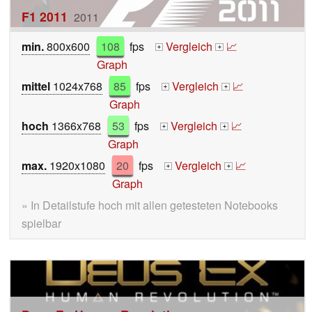
F1 2011
2011
min.
800x600
108
fps
Vergleich
📈
+
+
Graph
mittel
1024x768
85
fps
Vergleich
📈
+
+
Graph
hoch
1366x768
53
fps
Vergleich
📈
+
+
Graph
max.
1920x1080
20
fps
Vergleich
📈
+
+
Graph
» In Detailstufe hoch mit allen getesteten Notebooks
spielbar