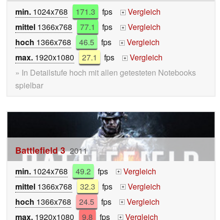
min.
1024x768
171.3
fps
Vergleich
+
mittel
1366x768
77.1
fps
Vergleich
+
hoch
1366x768
46.5
fps
Vergleich
+
max.
1920x1080
27.1
fps
Vergleich
+
» In Detailstufe hoch mit allen getesteten Notebooks
spielbar
Battlefield 3
2011
min.
1024x768
49.2
fps
Vergleich
+
mittel
1366x768
32.3
fps
Vergleich
+
hoch
1366x768
24.5
fps
Vergleich
+
max.
1920x1080
9.8
fps
Vergleich
+