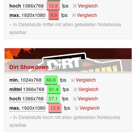
hoch
1366x768
12.6
fps
Vergleich
+
max.
1920x1080
9.9
fps
Vergleich
+
» In Detailstufe mittel mit allen getesteten Notebooks
spielbar
Dirt Showdown
2012
min.
1024x768
66.6
fps
Vergleich
+
mittel
1366x768
61.4
fps
Vergleich
+
hoch
1366x768
37.1
fps
Vergleich
+
max.
1920x1080
12.9
fps
Vergleich
+
» In Detailstufe hoch mit allen getesteten Notebooks
spielbar