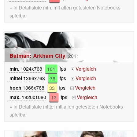
» In Detailstufe min. mit allen getesteten Notebooks
spielbar
Batman: Arkham City
2011
min.
1024x768
101
fps
Vergleich
+
mittel
1366x768
76
fps
Vergleich
+
hoch
1366x768
33
fps
Vergleich
+
max.
1920x1080
13
fps
Vergleich
+
» In Detailstufe mittel mit allen getesteten Notebooks
spielbar