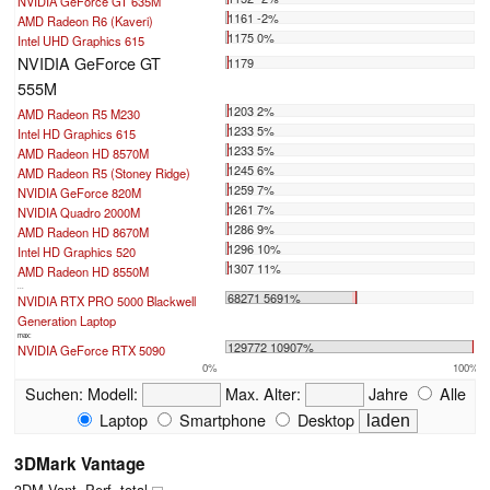
NVIDIA GeForce GT 635M
1161 -2%
AMD Radeon R6 (Kaveri)
1175 0%
Intel UHD Graphics 615
NVIDIA GeForce GT
1179
555M
1203 2%
AMD Radeon R5 M230
1233 5%
Intel HD Graphics 615
1233 5%
AMD Radeon HD 8570M
1245 6%
AMD Radeon R5 (Stoney Ridge)
1259 7%
NVIDIA GeForce 820M
1261 7%
NVIDIA Quadro 2000M
1286 9%
AMD Radeon HD 8670M
1296 10%
Intel HD Graphics 520
1307 11%
AMD Radeon HD 8550M
...
68271 5691%
NVIDIA RTX PRO 5000 Blackwell
Generation Laptop
max:
129772 10907%
NVIDIA GeForce RTX 5090
0%
100%
Suchen:
Modell:
Max. Alter:
Jahre
Alle
Laptop
Smartphone
Desktop
3DMark Vantage
3DM Vant. Perf. total