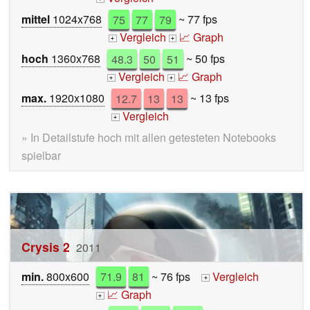
mittel
1024x768
75
77
79
~ 77 fps
Vergleich
📈 Graph
+
+
hoch
1360x768
48.3
50
51
~ 50 fps
Vergleich
📈 Graph
+
+
max.
1920x1080
12.7
13
13
~ 13 fps
Vergleich
+
» In Detailstufe hoch mit allen getesteten Notebooks
spielbar
Crysis 2
2011
min.
800x600
71.9
81
~ 76 fps
Vergleich
+
📈 Graph
+