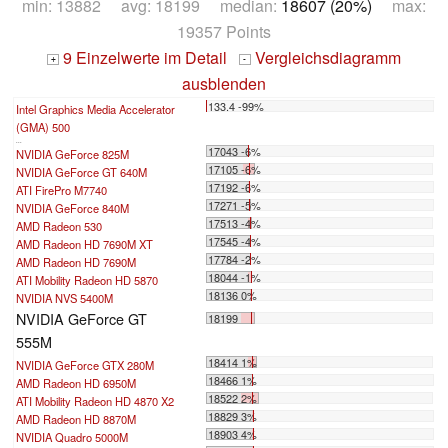
min: 13882 avg: 18199 median:
18607 (20%)
max:
19357 Points
9 Einzelwerte im Detail
Vergleichsdiagramm
+
-
ausblenden
133.4 -99%
Intel Graphics Media Accelerator
(GMA) 500
...
17043 -6%
NVIDIA GeForce 825M
17105 -6%
NVIDIA GeForce GT 640M
17192 -6%
ATI FirePro M7740
17271 -5%
NVIDIA GeForce 840M
17513 -4%
AMD Radeon 530
17545 -4%
AMD Radeon HD 7690M XT
17784 -2%
AMD Radeon HD 7690M
18044 -1%
ATI Mobility Radeon HD 5870
18136 0%
NVIDIA NVS 5400M
NVIDIA GeForce GT
18199
555M
18414 1%
NVIDIA GeForce GTX 280M
18466 1%
AMD Radeon HD 6950M
18522 2%
ATI Mobility Radeon HD 4870 X2
18829 3%
AMD Radeon HD 8870M
18903 4%
NVIDIA Quadro 5000M