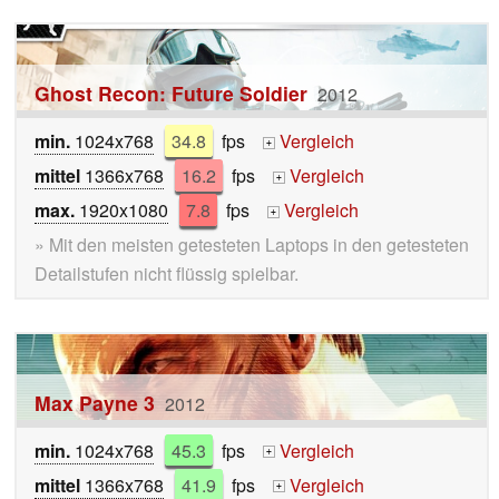
Ghost Recon: Future Soldier
2012
min.
1024x768
34.8
fps
Vergleich
+
mittel
1366x768
16.2
fps
Vergleich
+
max.
1920x1080
7.8
fps
Vergleich
+
» Mit den meisten getesteten Laptops in den getesteten
Detailstufen nicht flüssig spielbar.
Max Payne 3
2012
min.
1024x768
45.3
fps
Vergleich
+
mittel
1366x768
41.9
fps
Vergleich
+