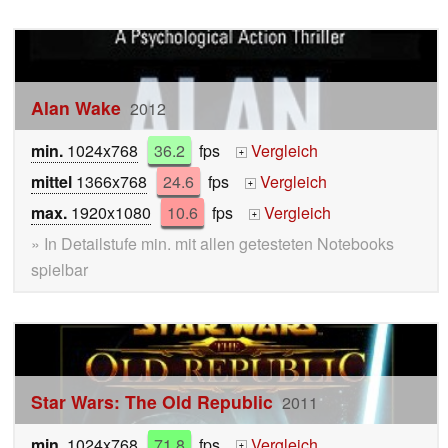
Alan Wake
2012
min.
1024x768
36.2
fps
Vergleich
+
mittel
1366x768
24.6
fps
Vergleich
+
max.
1920x1080
10.6
fps
Vergleich
+
» In Detailstufe min. mit allen getesteten Notebooks
spielbar
Star Wars: The Old Republic
2011
min.
1024x768
71.8
fps
Vergleich
+