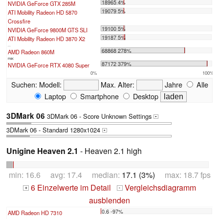
18965 4%
NVIDIA GeForce GTX 285M
19079 5%
ATI Mobility Radeon HD 5870
Crossfire
19100 5%
NVIDIA GeForce 9800M GTS SLI
19187 5%
ATI Mobility Radeon HD 3870 X2
...
68868 278%
AMD Radeon 860M
max:
87172 379%
NVIDIA GeForce RTX 4080 Super
0%
100%
Suchen:
Modell:
Max. Alter:
Jahre
Alle
Laptop
Smartphone
Desktop
3DMark 06
3DMark 06 - Score Unknown Settings
+
3DMark 06 - Standard 1280x1024
+
Unigine Heaven 2.1
- Heaven 2.1 high
min: 16.6 avg: 17.4 median:
17.1 (3%)
max: 18.7 fps
6 Einzelwerte im Detail
Vergleichsdiagramm
+
-
ausblenden
0.6 -97%
AMD Radeon HD 7310