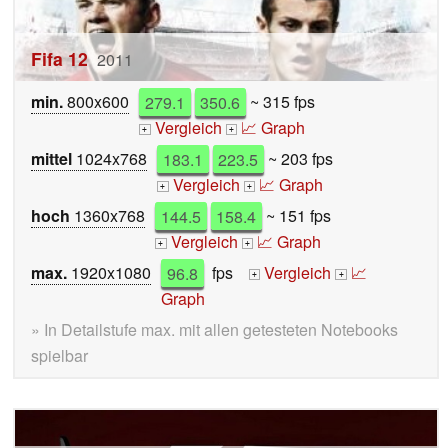
Fifa 12
2011
min.
800x600
279.1
350.6
~ 315 fps
Vergleich
📈 Graph
+
+
mittel
1024x768
183.1
223.5
~ 203 fps
Vergleich
📈 Graph
+
+
hoch
1360x768
144.5
158.4
~ 151 fps
Vergleich
📈 Graph
+
+
max.
1920x1080
96.8
fps
Vergleich
📈
+
+
Graph
» In Detailstufe max. mit allen getesteten Notebooks
spielbar