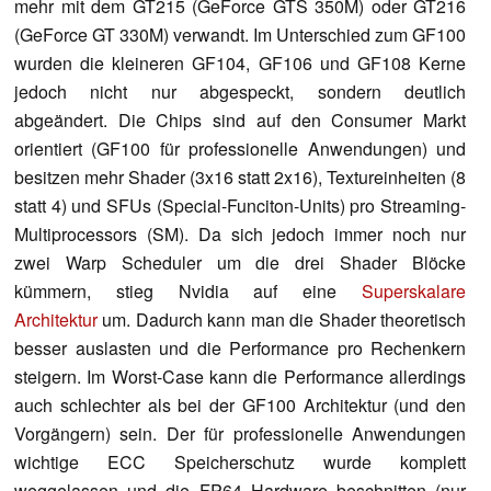
mehr mit dem GT215 (GeForce GTS 350M) oder GT216
(GeForce GT 330M) verwandt. Im Unterschied zum GF100
wurden die kleineren GF104, GF106 und GF108 Kerne
jedoch nicht nur abgespeckt, sondern deutlich
abgeändert. Die Chips sind auf den Consumer Markt
orientiert (GF100 für professionelle Anwendungen) und
besitzen mehr Shader (3x16 statt 2x16), Textureinheiten (8
statt 4) und SFUs (Special-Funciton-Units) pro Streaming-
Multiprocessors (SM). Da sich jedoch immer noch nur
zwei Warp Scheduler um die drei Shader Blöcke
kümmern, stieg Nvidia auf eine
Superskalare
Architektur
um. Dadurch kann man die Shader theoretisch
besser auslasten und die Performance pro Rechenkern
steigern. Im Worst-Case kann die Performance allerdings
auch schlechter als bei der GF100 Architektur (und den
Vorgängern) sein. Der für professionelle Anwendungen
wichtige ECC Speicherschutz wurde komplett
weggelassen und die FP64 Hardware beschnitten (nur