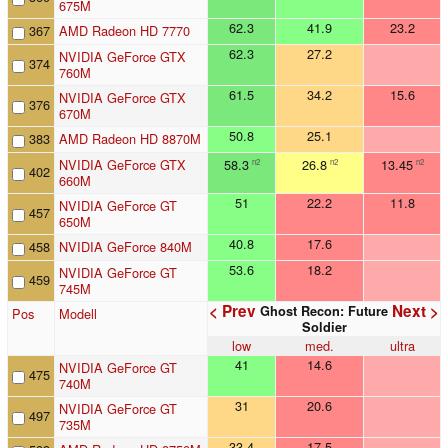
675M
62.3
41.9
23.2
367
AMD Radeon HD 7770
62.3
27.2
NVIDIA GeForce GTX
374
760M
61.5
34.2
15.6
NVIDIA GeForce GTX
376
670M
50.8
25.1
383
AMD Radeon HD 8870M
NVIDIA GeForce GTX
58.3
26.8
13.45
n2
n2
n2
402
660M
51
22.2
11.8
NVIDIA GeForce GT
457
650M
40.8
17.6
458
NVIDIA GeForce 840M
53.6
18.2
NVIDIA GeForce GT
459
745M
< Prev
Next >
Ghost Recon: Future
Pos
Modell
Soldier
low
med.
ultra
41
14.6
NVIDIA GeForce GT
475
740M
31
20.6
NVIDIA GeForce GT
497
735M
33.4
17.5