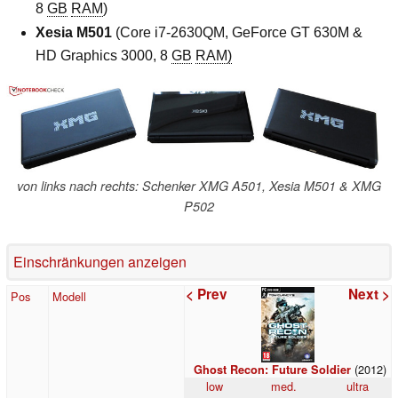
8
GB
RAM
)
Xesia M501
(Core i7-2630QM, GeForce GT 630M &
HD Graphics 3000, 8
GB
RAM)
von links nach rechts: Schenker XMG A501, Xesia M501 & XMG
P502
Einschränkungen anzeigen
< Prev
Next >
Pos
Modell
(2012)
Ghost Recon: Future Soldier
low
med.
ultra