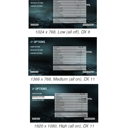
1024 x 768, Low (all off), DX 9
1366 x 768, Medium (all on), DX 11
1920 x 1080, High (all on), DX 11