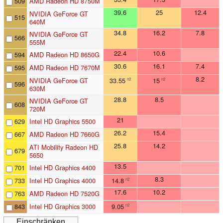
509
AMD Radeon HD 8750M
39.6
25
12.4
NVIDIA GeForce GT
515
640M
34.8
16.2
7.8
NVIDIA GeForce GT
566
555M
22.4
10.6
594
AMD Radeon HD 8650G
30.6
16.1
7.4
595
AMD Radeon HD 7670M
8.2
NVIDIA GeForce GT
33.55
15
n2
n2
596
630M
28.8
8.5
NVIDIA GeForce GT
608
720M
21
629
Intel HD Graphics 5500
26.2
15.4
667
AMD Radeon HD 7660G
25.8
14.2
ATI Mobility Radeon HD
679
5650
13.5
701
Intel HD Graphics 4400
8.3
733
Intel HD Graphics 4000
14.8
n2
17.6
10.2
763
AMD Radeon HD 7520G
843
Intel HD Graphics 3000
9.05
n2