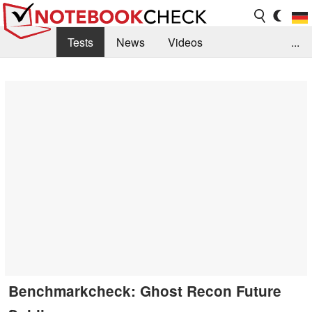
Tests
News
Videos
...
Benchmarks & Tech
Externe Tests
Kaufberatung
Deals
Suche
Jobs
Forum
Benchmarkcheck: Ghost Recon Future