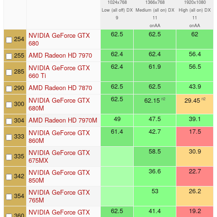
1024x768
1366x768
1920x1080
Low (all off) DX
Medium (all on) DX
High (all on) DX
9
11
11
onAA
onAA
62.5
62.5
62
NVIDIA GeForce GTX
254
680
62.4
62.4
56.4
255
AMD Radeon HD 7970
62.4
61.9
56.5
NVIDIA GeForce GTX
285
660 Ti
62.5
62.5
43.9
290
AMD Radeon HD 7870
62.5
NVIDIA GeForce GTX
62.15
29.45
n2
n2
300
680M
49
47.5
39.1
304
AMD Radeon HD 7970M
61.4
42.7
17.5
NVIDIA GeForce GTX
333
860M
58.5
30.9
NVIDIA GeForce GTX
335
675MX
36.6
22.7
NVIDIA GeForce GTX
342
850M
53
26.2
NVIDIA GeForce GTX
354
765M
62.5
41.4
19.2
NVIDIA GeForce GTX
360