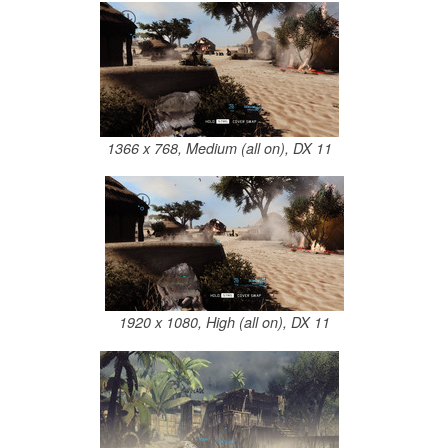
1366 x 768, Medium (all on), DX 11
1920 x 1080, High (all on), DX 11