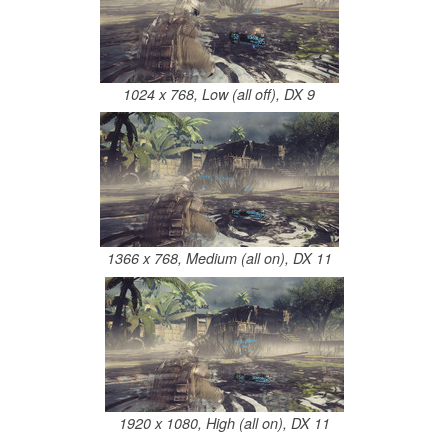
1024 x 768, Low (all off), DX 9
1366 x 768, Medium (all on), DX 11
1920 x 1080, High (all on), DX 11