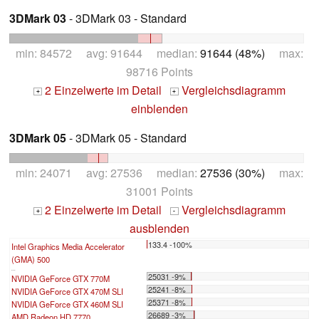
3DMark 03
- 3DMark 03 - Standard
min: 84572 avg: 91644 median:
91644 (48%)
max:
98716 Points
2 Einzelwerte im Detail
Vergleichsdiagramm
+
+
einblenden
3DMark 05
- 3DMark 05 - Standard
min: 24071 avg: 27536 median:
27536 (30%)
max:
31001 Points
2 Einzelwerte im Detail
Vergleichsdiagramm
+
-
ausblenden
133.4 -100%
Intel Graphics Media Accelerator
(GMA) 500
...
25031 -9%
NVIDIA GeForce GTX 770M
25241 -8%
NVIDIA GeForce GTX 470M SLI
25371 -8%
NVIDIA GeForce GTX 460M SLI
26689 -3%
AMD Radeon HD 7770