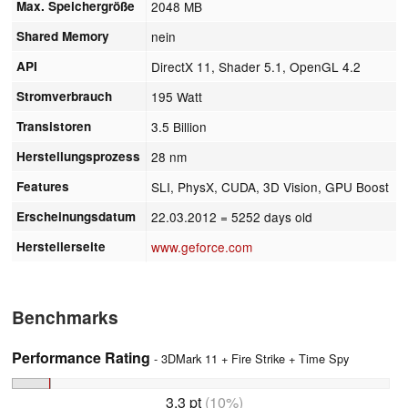
Max. Speichergröße
2048 MB
Shared Memory
nein
API
DirectX 11, Shader 5.1, OpenGL 4.2
Stromverbrauch
195 Watt
Transistoren
3.5 Billion
Herstellungsprozess
28 nm
Features
SLI, PhysX, CUDA, 3D Vision, GPU Boost
Erscheinungsdatum
22.03.2012
= 5252 days old
Herstellerseite
www.geforce.com
Benchmarks
Performance Rating
- 3DMark 11 + Fire Strike + Time Spy
3.3 pt
(10%)