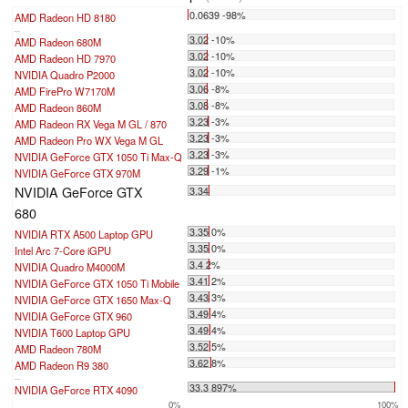
0.0639 -98%
AMD Radeon HD 8180
...
3.02 -10%
AMD Radeon 680M
3.02 -10%
AMD Radeon HD 7970
3.02 -10%
NVIDIA Quadro P2000
3.06 -8%
AMD FirePro W7170M
3.08 -8%
AMD Radeon 860M
3.23 -3%
AMD Radeon RX Vega M GL / 870
3.23 -3%
AMD Radeon Pro WX Vega M GL
3.23 -3%
NVIDIA GeForce GTX 1050 Ti Max-Q
3.29 -1%
NVIDIA GeForce GTX 970M
NVIDIA GeForce GTX
3.34
680
3.35 0%
NVIDIA RTX A500 Laptop GPU
3.35 0%
Intel Arc 7-Core iGPU
3.4 2%
NVIDIA Quadro M4000M
3.41 2%
NVIDIA GeForce GTX 1050 Ti Mobile
3.43 3%
NVIDIA GeForce GTX 1650 Max-Q
3.49 4%
NVIDIA GeForce GTX 960
3.49 4%
NVIDIA T600 Laptop GPU
3.52 5%
AMD Radeon 780M
3.62 8%
AMD Radeon R9 380
...
33.3 897%
NVIDIA GeForce RTX 4090
0%
100%