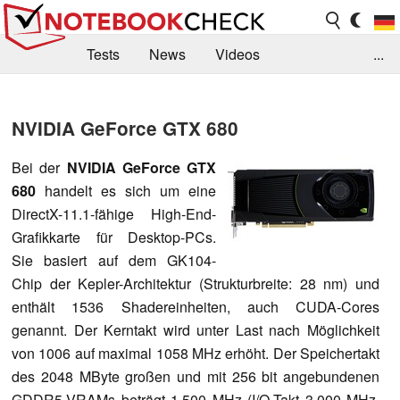
Tests
News
Videos
...
Benchmarks & Tech
Externe Tests
NVIDIA GeForce GTX 680
Kaufberatung
Deals
Suche
Jobs
Bei der
NVIDIA GeForce GTX
Forum
680
handelt es sich um eine
DirectX-11.1-fähige High-End-
Grafikkarte für Desktop-PCs.
Sie basiert auf dem GK104-
Chip der Kepler-Architektur (Strukturbreite: 28 nm) und
enthält 1536 Shadereinheiten, auch CUDA-Cores
genannt. Der Kerntakt wird unter Last nach Möglichkeit
von 1006 auf maximal 1058 MHz erhöht. Der Speichertakt
des 2048 MByte großen und mit 256 bit angebundenen
GDDR5-VRAMs beträgt 1.500 MHz (I/O-Takt 3.000 MHz,