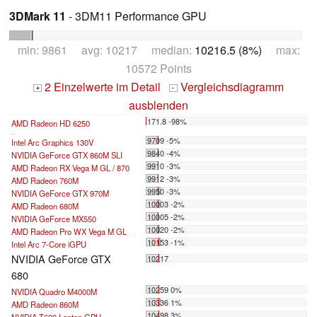
3DMark 11
- 3DM11 Performance GPU
min: 9861 avg: 10217 median:
10216.5 (8%)
max:
10572 Points
2 Einzelwerte im Detail
Vergleichsdiagramm
+
-
ausblenden
171.8 -98%
AMD Radeon HD 6250
...
9709 -5%
Intel Arc Graphics 130V
9840 -4%
NVIDIA GeForce GTX 860M SLI
9910 -3%
AMD Radeon RX Vega M GL / 870
9912 -3%
AMD Radeon 760M
9950 -3%
NVIDIA GeForce GTX 970M
10003 -2%
AMD Radeon 680M
10005 -2%
NVIDIA GeForce MX550
10020 -2%
AMD Radeon Pro WX Vega M GL
10153 -1%
Intel Arc 7-Core iGPU
NVIDIA GeForce GTX
10217
680
10259 0%
NVIDIA Quadro M4000M
10336 1%
AMD Radeon 860M
10498 3%