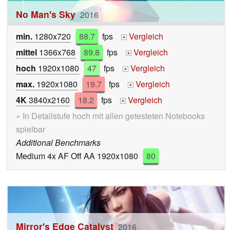
No Man's Sky
2016
min.
1280x720
88.7
fps
Vergleich
+
mittel
1366x768
89.8
fps
Vergleich
+
hoch
1920x1080
47
fps
Vergleich
+
max.
1920x1080
19.7
fps
Vergleich
+
4K
3840x2160
18.2
fps
Vergleich
+
» In Detailstufe hoch mit allen getesteten Notebooks
spielbar
Additional Benchmarks
Medium 4x AF Off AA 1920x1080
80
Mirror's Edge Catalyst
2016