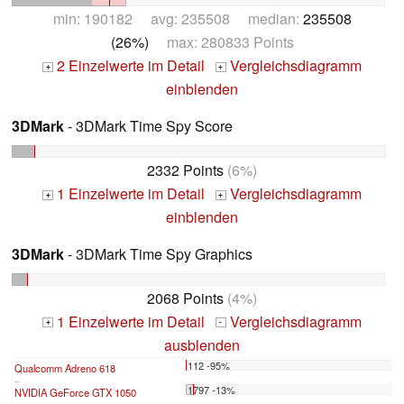
min: 190182 avg: 235508 median:
235508
(26%)
max: 280833 Points
2 Einzelwerte im Detail
Vergleichsdiagramm
+
+
einblenden
3DMark
- 3DMark Time Spy Score
2332 Points
(6%)
1 Einzelwerte im Detail
Vergleichsdiagramm
+
+
einblenden
3DMark
- 3DMark Time Spy Graphics
2068 Points
(4%)
1 Einzelwerte im Detail
Vergleichsdiagramm
+
-
ausblenden
112 -95%
Qualcomm Adreno 618
...
1797 -13%
NVIDIA GeForce GTX 1050