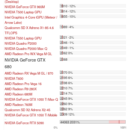
(Desktop)
1810 -12%
NVIDIA GeForce GTX 965M
1814 -12%
NVIDIA T500 Laptop GPU
1855 -10%
Intel Graphics 4-Core iGPU (Meteor /
Arrow Lake)
1989 -4%
Qualcomm SD X Adreno X1-85 4.6
TFLOPS
2021 -2%
NVIDIA T550 Laptop GPU
2046 -1%
NVIDIA Quadro P2000
2049 -1%
NVIDIA Quadro P2000 Max-Q
2062 0%
AMD Radeon Pro WX Vega M GL
NVIDIA GeForce GTX
2068
680
2070 0%
AMD Radeon RX Vega M GL / 870
2195 6%
NVIDIA T600
2198 6%
AMD Radeon Pro Vega 16
2210 7%
AMD Radeon R9 280X
2214 7%
AMD Radeon 680M
2245 9%
NVIDIA GeForce GTX 1050 Ti Max-Q
2260 9%
AMD Radeon 760M
2262 9%
Qualcomm SD X2 Adreno X2-45
2309 12%
NVIDIA GeForce GTX 1050 Ti Mobile
...
44063 2031%
NVIDIA GeForce RTX 5090
0%
100%