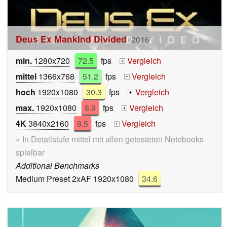
Deus Ex Mankind Divided
2016
min.
1280x720
72.5
fps
Vergleich
+
mittel
1366x768
51.2
fps
Vergleich
+
hoch
1920x1080
30.3
fps
Vergleich
+
max.
1920x1080
8.9
fps
Vergleich
+
4K
3840x2160
8.5
fps
Vergleich
+
» In Detailstufe mittel mit allen getesteten Notebooks
spielbar
Additional Benchmarks
Medium Preset 2xAF 1920x1080
34.6