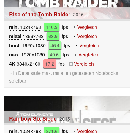
Rise of the Tomb Raider
2016
min.
1024x768
110.9
fps
Vergleich
+
mittel
1366x768
68.9
fps
Vergleich
+
hoch
1920x1080
46.4
fps
Vergleich
+
max.
1920x1080
40.6
fps
Vergleich
+
4K
3840x2160
17.2
fps
Vergleich
+
» In Detailstufe max. mit allen getesteten Notebooks
spielbar
Rainbow Six Siege
2015
min.
1024x768
271.6
fps
Vergleich
+