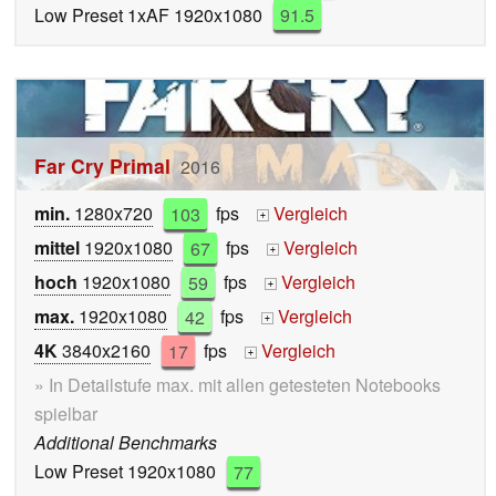
Low Preset 1xAF 1920x1080
91.5
Far Cry Primal
2016
min.
1280x720
103
fps
Vergleich
+
mittel
1920x1080
67
fps
Vergleich
+
hoch
1920x1080
59
fps
Vergleich
+
max.
1920x1080
42
fps
Vergleich
+
4K
3840x2160
17
fps
Vergleich
+
» In Detailstufe max. mit allen getesteten Notebooks
spielbar
Additional Benchmarks
Low Preset 1920x1080
77