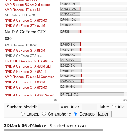
26820 -3%
AMD Radeon RX 550X (Laptop)
26943 -2%
AMD Radeon HD 6990M
26951 -2%
ATI Radeon HD 5770
27041 -2%
NVIDIA GeForce GTX 670MX
27458 0%
NVIDIA GeForce GTX 670M
NVIDIA GeForce GTX
27536
680
27695 1%
AMD Radeon HD 6790
27877 1%
NVIDIA GeForce GTX 580M
27984 2%
NVIDIA GeForce GTS 450
28158 2%
Intel UHD Graphics Xe G4 48EUs
28423 3%
NVIDIA GeForce GTX 480M SLI
28651 4%
NVIDIA GeForce GTX 660 Ti
28941 5%
AMD Radeon HD 6990M Crossfire
29052 6%
NVIDIA GeForce GTX 680M
29194 6%
NVIDIA GeForce GTX 675MX
...
87172 217%
NVIDIA GeForce RTX 4080 Super
0%
100%
Suchen:
Modell:
Max. Alter:
Jahre
Alle
Laptop
Smartphone
Desktop
3DMark 06
3DMark 06 - Standard 1280x1024
+