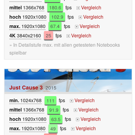
mittel
1366x768
180.6
fps
Vergleich
+
hoch
1920x1080
102.9
fps
Vergleich
+
max.
1920x1080
67.4
fps
Vergleich
+
4K
3840x2160
25
fps
Vergleich
+
» In Detailstufe max. mit allen getesteten Notebooks
spielbar
Just Cause 3
2015
min.
1024x768
111
fps
Vergleich
+
mittel
1366x768
91.9
fps
Vergleich
+
hoch
1920x1080
63.5
fps
Vergleich
+
max.
1920x1080
49
fps
Vergleich
+