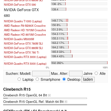
136 -2%
NVIDIA GeForce GTX 590
NVIDIA GeForce GTX
139.4
680
149.7 7%
NVIDIA Quadro T1000 (Laptop)
150 8%
AMD Radeon R9 M290X Crossfire
151.3 9%
AMD Radeon HD 7970M Crossfire
154.3 11%
AMD Radeon HD 8970M Crossfire
155.3 11%
NVIDIA Quadro M5000M
163.2 17%
NVIDIA GeForce GTX 780M SLI
164.2 18%
NVIDIA GeForce GTX 880M SLI
185.9 33%
NVIDIA GeForce GTX 780 Ti
199.4 43%
NVIDIA Quadro RTX 3000 (Laptop)
...
532 282%
NVIDIA Quadro RTX 5000 (Laptop)
0%
100%
Suchen:
Modell:
Max. Alter:
Jahre
Alle
Laptop
Smartphone
Desktop
Cinebench R15
Cinebench R15 OpenGL 64 Bit
+
Cinebench R15 OpenGL Ref. Match 64 Bit
+