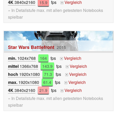
4K
3840x2160
15.9
fps
Vergleich
+
» In Detailstufe max. mit allen getesteten Notebooks
spielbar
Star Wars Battlefront
2015
min.
1024x768
164
fps
Vergleich
+
mittel
1366x768
143.9
fps
Vergleich
+
hoch
1920x1080
71.3
fps
Vergleich
+
max.
1920x1080
61.4
fps
Vergleich
+
4K
3840x2160
21.9
fps
Vergleich
+
» In Detailstufe max. mit allen getesteten Notebooks
spielbar