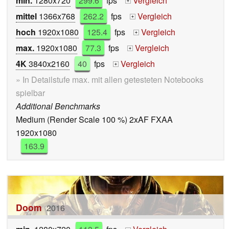
min.
1280x720
299.6
fps
Vergleich
+
mittel
1366x768
262.2
fps
Vergleich
+
hoch
1920x1080
125.4
fps
Vergleich
+
max.
1920x1080
77.3
fps
Vergleich
+
4K
3840x2160
40
fps
Vergleich
+
» In Detailstufe max. mit allen getesteten Notebooks
spielbar
Additional Benchmarks
Medium (Render Scale 100 %) 2xAF FXAA
1920x1080
163.9
Doom
2016