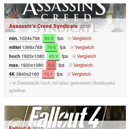
Assassin's Creed Syndicate
2015
min.
1024x768
93.4
fps
Vergleich
+
mittel
1366x768
79.6
fps
Vergleich
+
hoch
1920x1080
45.9
fps
Vergleich
+
max.
1920x1080
5.6
fps
Vergleich
+
4K
3840x2160
14.1
fps
Vergleich
+
» In Detailstufe hoch mit allen getesteten Notebooks
spielbar
Fallout 4
2015