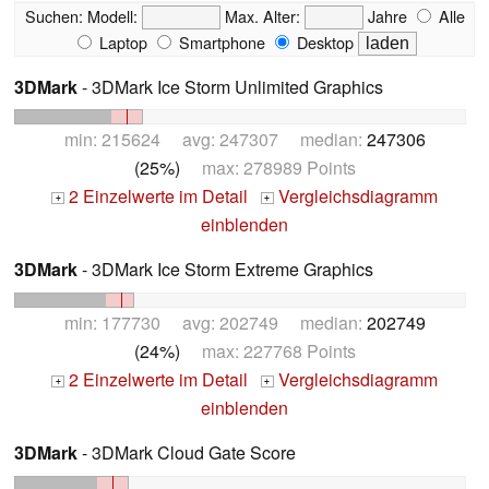
Suchen:
Modell:
Max. Alter:
Jahre
Alle
Laptop
Smartphone
Desktop
3DMark
- 3DMark Ice Storm Unlimited Graphics
min: 215624 avg: 247307 median:
247306
(25%)
max: 278989 Points
2 Einzelwerte im Detail
Vergleichsdiagramm
+
+
einblenden
3DMark
- 3DMark Ice Storm Extreme Graphics
min: 177730 avg: 202749 median:
202749
(24%)
max: 227768 Points
2 Einzelwerte im Detail
Vergleichsdiagramm
+
+
einblenden
3DMark
- 3DMark Cloud Gate Score