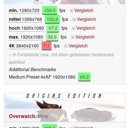
min.
1280x720
156.5
fps
Vergleich
+
mittel
1366x768
102.9
fps
Vergleich
+
hoch
1920x1080
47.2
fps
Vergleich
+
max.
1920x1080
38.6
fps
Vergleich
+
4K
3840x2160
7.1
fps
Vergleich
+
» In Detailstufe max. mit allen getesteten Notebooks
spielbar
Additional Benchmarks
Medium Preset 4xAF 1920x1080
68.2
Overwatch
2016