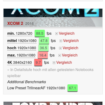
XCOM 2
2016
min.
1280x720
88.5
fps
Vergleich
+
mittel
1920x1080
47.8
fps
Vergleich
+
hoch
1920x1080
36.5
fps
Vergleich
+
max.
1920x1080
16.4
fps
Vergleich
+
4K
3840x2160
9.7
fps
Vergleich
+
» In Detailstufe hoch mit allen getesteten Notebooks
spielbar
Additional Benchmarks
Low Preset TrilinearAF 1920x1080
67.1