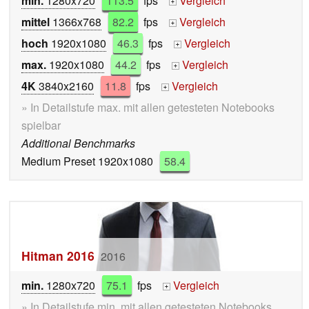
min.
1280x720
113.5
fps
Vergleich
+
mittel
1366x768
82.2
fps
Vergleich
+
hoch
1920x1080
46.3
fps
Vergleich
+
max.
1920x1080
44.2
fps
Vergleich
+
4K
3840x2160
11.8
fps
Vergleich
+
» In Detailstufe max. mit allen getesteten Notebooks
spielbar
Additional Benchmarks
Medium Preset 1920x1080
58.4
Hitman 2016
2016
min.
1280x720
75.1
fps
Vergleich
+
» In Detailstufe min. mit allen getesteten Notebooks