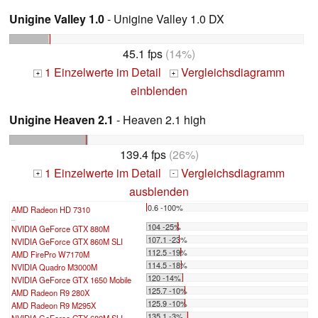
Unigine Valley 1.0
- Unigine Valley 1.0 DX
45.1 fps
(14%)
1 Einzelwerte im Detail
Vergleichsdiagramm
+
+
einblenden
Unigine Heaven 2.1
- Heaven 2.1 high
139.4 fps
(26%)
1 Einzelwerte im Detail
Vergleichsdiagramm
+
-
ausblenden
0.6 -100%
AMD Radeon HD 7310
...
104 -25%
NVIDIA GeForce GTX 880M
107.1 -23%
NVIDIA GeForce GTX 860M SLI
112.5 -19%
AMD FirePro W7170M
114.5 -18%
NVIDIA Quadro M3000M
120 -14%
NVIDIA GeForce GTX 1650 Mobile
125.7 -10%
AMD Radeon R9 280X
125.9 -10%
AMD Radeon R9 M295X
135.1 -3%
NVIDIA GeForce GTX 680M SLI