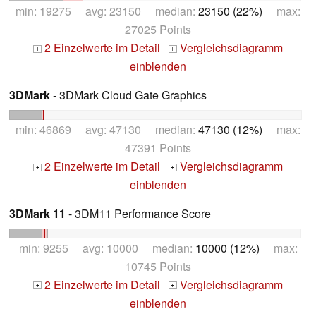
min: 19275 avg: 23150 median:
23150 (22%)
max:
27025 Points
2 Einzelwerte im Detail
Vergleichsdiagramm
+
+
einblenden
3DMark
- 3DMark Cloud Gate Graphics
min: 46869 avg: 47130 median:
47130 (12%)
max:
47391 Points
2 Einzelwerte im Detail
Vergleichsdiagramm
+
+
einblenden
3DMark 11
- 3DM11 Performance Score
min: 9255 avg: 10000 median:
10000 (12%)
max:
10745 Points
2 Einzelwerte im Detail
Vergleichsdiagramm
+
+
einblenden