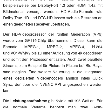
beispielsweise per DisplayPort 1.2 oder HDMI 1.4a mit
Bildmaterial versorgt werden. HD-Audio-Formate wie
Dolby True HD und DTS-HD lassen sich als Bitstream an
einen geeigneten Receiver übertragen.
Der HD-Videoprozessor der fünften Generation (VP5)
wurde vom GF119-Chip übernommen. Dieser kann die
Formate MPEG-1, MPEG-2, MPEG-4, H.264
und VC1/WMV9 bis zu einer Auflösung von 4k decodieren
und somit den Prozessor entlasten. Auch zwei parallele
Streams, zum Beispiel für Picture-in-Picture bei Blu-Rays,
sind möglich. Eine weitere Neuerung ist die Integration
eines dedizierten Videoencoders ähnlich Intels Quick
Sync, der über die NVENC-API angesprochen werden
kann.
Die
Leistungsaufnahme
gibt Nvidia mit 195 Watt an. Für
die normale Variante benötigt man zwei 6-pin-