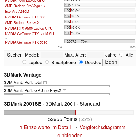
NVIDIA T600 Laptop GPU
10569 3%
AMD Radeon Pro Vega 16
10730 5%
Intel Arc A350M
10768 5%
NVIDIA GeForce GTX 960
10792 6%
AMD Radeon R9 280X
10818 6%
NVIDIA RTX A500 Laptop GPU
10952 7%
NVIDIA GeForce GTX 680M SLI
...
129772 1170%
NVIDIA GeForce RTX 5090
0%
100%
Suchen:
Modell:
Max. Alter:
Jahre
Alle
Laptop
Smartphone
Desktop
3DMark Vantage
3DM Vant. Perf. total
+
3DM Vant. Perf. GPU no PhysX
+
3DMark 2001SE
- 3DMark 2001 - Standard
52955 Points
(55%)
1 Einzelwerte im Detail
Vergleichsdiagramm
+
+
einblenden