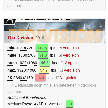
spielbar
The Division
2016
min.
1280x720
144.6
fps
Vergleich
+
mittel
1366x768
91.8
fps
Vergleich
+
hoch
1920x1080
46.3
fps
Vergleich
+
max.
1920x1080
34.9
fps
Vergleich
+
4K
3840x2160
16.9
fps
Vergleich
+
» In Detailstufe hoch mit allen getesteten Notebooks
spielbar
Additional Benchmarks
Medium Preset 4xAF 1920x1080
60