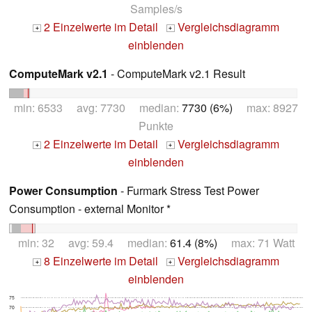
Samples/s
2 Einzelwerte im Detail
Vergleichsdiagramm
+
+
einblenden
ComputeMark v2.1
- ComputeMark v2.1 Result
min: 6533 avg: 7730 median:
7730 (6%)
max: 8927
Punkte
2 Einzelwerte im Detail
Vergleichsdiagramm
+
+
einblenden
Power Consumption
- Furmark Stress Test Power
Consumption - external Monitor *
min: 32 avg: 59.4 median:
61.4 (8%)
max: 71 Watt
8 Einzelwerte im Detail
Vergleichsdiagramm
+
+
einblenden
75
70