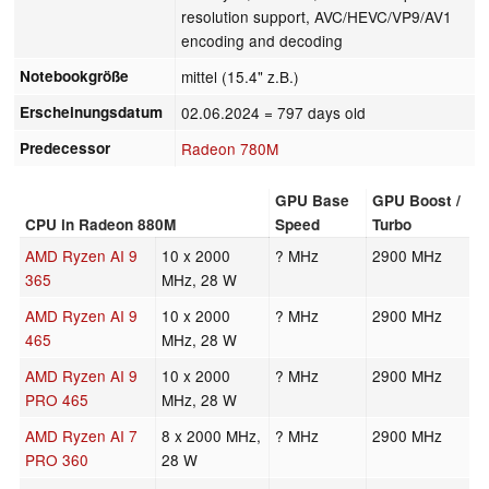
resolution support, AVC/HEVC/VP9/AV1
encoding and decoding
Notebookgröße
mittel (15.4" z.B.)
Erscheinungsdatum
02.06.2024
= 797 days old
Predecessor
Radeon 780M
GPU Base
GPU Boost /
CPU in Radeon 880M
Speed
Turbo
AMD Ryzen AI 9
10 x 2000
? MHz
2900 MHz
365
MHz, 28 W
AMD Ryzen AI 9
10 x 2000
? MHz
2900 MHz
465
MHz, 28 W
AMD Ryzen AI 9
10 x 2000
? MHz
2900 MHz
PRO 465
MHz, 28 W
AMD Ryzen AI 7
8 x 2000 MHz,
? MHz
2900 MHz
PRO 360
28 W