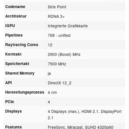
Codename
Strix Point
Architektur
RDNA 3+
iGPU
Integrierte Grafikkarte
Pipelines
768 - unified
Raytracing Cores
12
Kerntakt
2900 (Boost) MHz
Speichertakt
7500 MHz
Shared Memory
ja
API
DirectX 12_2
Herstellungsprozess
4 nm
PCIe
4
Displays
4 Displays (max.), HDMI 2.1, DisplayPort
2.1
Features
FreeSync, Miracast, SUHD 4320p60