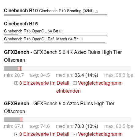
Cinebench R10
Cinebench R10 Shading (32bit)
+
Cinebench R15
Cinebench R15 OpenGL 64 Bit
+
Cinebench R15 OpenGL Ref. Match 64 Bit
+
GFXBench
- GFXBench 5.0 4K Aztec Ruins High Tier
Offscreen
min: 28.7 avg: 34.5 median:
36.4 (14%)
max: 38.3 fps
3 Einzelwerte im Detail
Vergleichsdiagramm
+
+
einblenden
GFXBench
- GFXBench 5.0 Aztec Ruins High Tier
Offscreen
min: 67.1 avg: 74.6 median:
73.3 (13%)
max: 83.5 fps
3 Einzelwerte im Detail
Vergleichsdiagramm
+
-