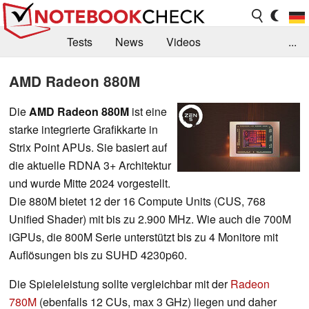
Tests
News
Videos
...
Benchmarks & Tech
Externe Tests
AMD Radeon 880M
Kaufberatung
Deals
Suche
Jobs
Die
AMD Radeon 880M
ist eine
starke integrierte Grafikkarte in
Forum
Strix Point APUs. Sie basiert auf
die aktuelle RDNA 3+ Architektur
und wurde Mitte 2024 vorgestellt.
Die 880M bietet 12 der 16 Compute Units (CUS, 768
Unified Shader) mit bis zu 2.900 MHz. Wie auch die 700M
iGPUs, die 800M Serie unterstützt bis zu 4 Monitore mit
Auflösungen bis zu SUHD 4230p60.
Die Spieleleistung sollte vergleichbar mit der
Radeon
780M
(ebenfalls 12 CUs, max 3 GHz) liegen und daher