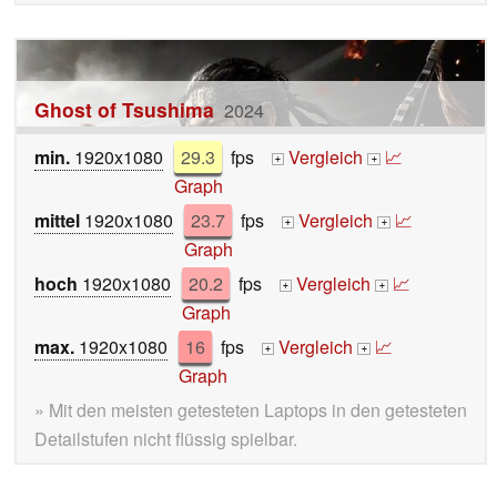
Ghost of Tsushima
2024
min.
1920x1080
29.3
fps
Vergleich
📈
+
+
Graph
mittel
1920x1080
23.7
fps
Vergleich
📈
+
+
Graph
hoch
1920x1080
20.2
fps
Vergleich
📈
+
+
Graph
max.
1920x1080
16
fps
Vergleich
📈
+
+
Graph
» Mit den meisten getesteten Laptops in den getesteten
Detailstufen nicht flüssig spielbar.