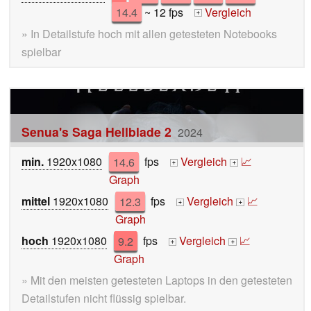
14.4
~ 12 fps
Vergleich
+
» In Detailstufe hoch mit allen getesteten Notebooks
spielbar
Senua's Saga Hellblade 2
2024
min.
1920x1080
14.6
fps
Vergleich
📈
+
+
Graph
mittel
1920x1080
12.3
fps
Vergleich
📈
+
+
Graph
hoch
1920x1080
9.2
fps
Vergleich
📈
+
+
Graph
» Mit den meisten getesteten Laptops in den getesteten
Detailstufen nicht flüssig spielbar.