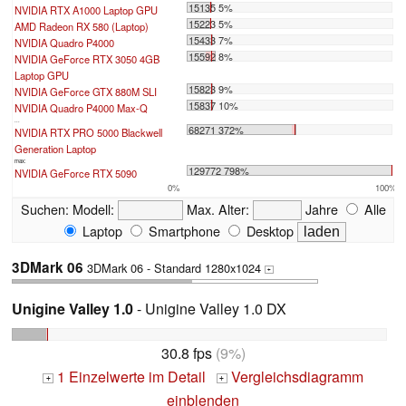
15135 5%
NVIDIA RTX A1000 Laptop GPU
15223 5%
AMD Radeon RX 580 (Laptop)
15433 7%
NVIDIA Quadro P4000
15592 8%
NVIDIA GeForce RTX 3050 4GB
Laptop GPU
15823 9%
NVIDIA GeForce GTX 880M SLI
15837 10%
NVIDIA Quadro P4000 Max-Q
...
68271 372%
NVIDIA RTX PRO 5000 Blackwell
Generation Laptop
max:
129772 798%
NVIDIA GeForce RTX 5090
0%
100%
Suchen:
Modell:
Max. Alter:
Jahre
Alle
Laptop
Smartphone
Desktop
3DMark 06
3DMark 06 - Standard 1280x1024
+
Unigine Valley 1.0
- Unigine Valley 1.0 DX
30.8 fps
(9%)
1 Einzelwerte im Detail
Vergleichsdiagramm
+
+
einblenden