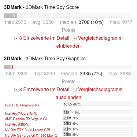
3DMark
- 3DMark Time Spy Score
min: 2575 avg: 3556 median:
3708 (10%)
max: 4077
Points
8 Einzelwerte im Detail
Vergleichsdiagramm
+
+
einblenden
3DMark
- 3DMark Time Spy Graphics
min: 2300 avg: 3200 median:
3335 (7%)
max: 3688
Points
8 Einzelwerte im Detail
Vergleichsdiagramm
+
-
ausblenden
107.5 -97%
Intel UHD Graphics 600
...
2881 -10%
Intel Arc 7-Core iGPU
2908 -9%
AMD Radeon RX Vega M GH
2993 -6%
Intel Arc A350M
2995 -6%
NVIDIA RTX A500 Laptop GPU
2998 -6%
NVIDIA GeForce GTX 1650 Max-Q