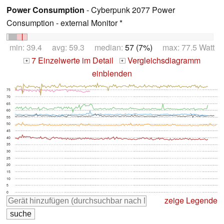
Power Consumption
- Cyberpunk 2077 Power
Consumption - external Monitor *
min: 39.4 avg: 59.3 median:
57 (7%)
max: 77.5 Watt
7 Einzelwerte im Detail
Vergleichsdiagramm
+
+
einblenden
75
70
65
60
55
50
45
40
35
30
25
20
15
10
5
0
zeige Legende