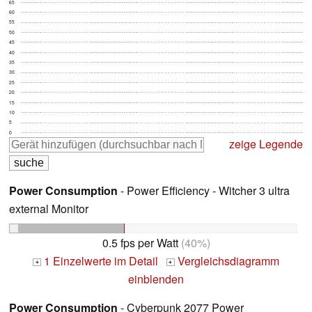
65
60
55
50
45
40
35
30
25
20
15
10
5
0
zeige Legende
Power Consumption
- Power Efficiency - Witcher 3 ultra
external Monitor
0.5 fps per Watt
(40%)
1 Einzelwerte im Detail
Vergleichsdiagramm
+
+
einblenden
Power Consumption
- Cyberpunk 2077 Power