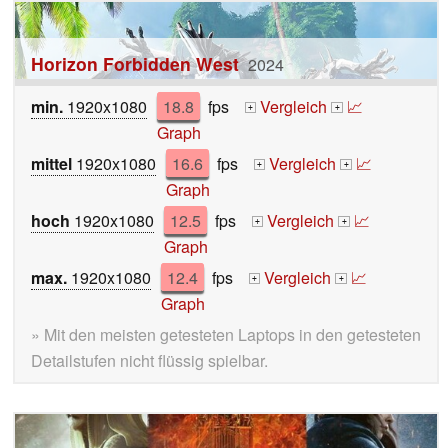
Horizon Forbidden West
2024
min.
1920x1080
18.8
fps
Vergleich
📈
+
+
Graph
mittel
1920x1080
16.6
fps
Vergleich
📈
+
+
Graph
hoch
1920x1080
12.5
fps
Vergleich
📈
+
+
Graph
max.
1920x1080
12.4
fps
Vergleich
📈
+
+
Graph
» Mit den meisten getesteten Laptops in den getesteten
Detailstufen nicht flüssig spielbar.