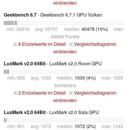
einblenden
Geekbench 6.7
- Geekbench 6.7.1 GPU Vulkan
min: 34319 avg: 39707 median:
40478 (10%)
max:
44969 Punkte
8 Einzelwerte im Detail
Vergleichsdiagramm
+
+
einblenden
LuxMark v2.0 64Bit
- LuxMark v2.0 Room GPU
min: 825 avg: 1030 median:
1030 (4%)
max: 1235
Samples/s
2 Einzelwerte im Detail
Vergleichsdiagramm
+
+
einblenden
LuxMark v2.0 64Bit
- LuxMark v2.0 Sala GPU
min: 801 avg: 1072 median:
1072 (2%)
max: 1343