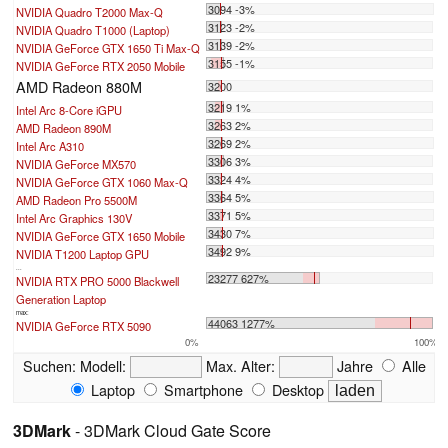
3094 -3%
NVIDIA Quadro T2000 Max-Q
3123 -2%
NVIDIA Quadro T1000 (Laptop)
3139 -2%
NVIDIA GeForce GTX 1650 Ti Max-Q
3155 -1%
NVIDIA GeForce RTX 2050 Mobile
AMD Radeon 880M
3200
3219 1%
Intel Arc 8-Core iGPU
3263 2%
AMD Radeon 890M
3269 2%
Intel Arc A310
3306 3%
NVIDIA GeForce MX570
3324 4%
NVIDIA GeForce GTX 1060 Max-Q
3364 5%
AMD Radeon Pro 5500M
3371 5%
Intel Arc Graphics 130V
3430 7%
NVIDIA GeForce GTX 1650 Mobile
3492 9%
NVIDIA T1200 Laptop GPU
...
23277 627%
NVIDIA RTX PRO 5000 Blackwell
Generation Laptop
max:
44063 1277%
NVIDIA GeForce RTX 5090
0%
100%
Suchen:
Modell:
Max. Alter:
Jahre
Alle
Laptop
Smartphone
Desktop
3DMark
- 3DMark Cloud Gate Score