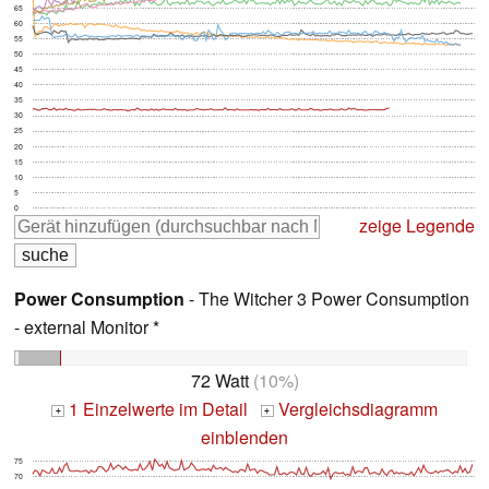
65
60
55
50
45
40
35
30
25
20
15
10
5
0
zeige Legende
Power Consumption
- The Witcher 3 Power Consumption
- external Monitor *
72 Watt
(10%)
1 Einzelwerte im Detail
Vergleichsdiagramm
+
+
einblenden
75
70