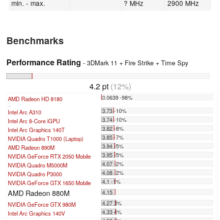
min. - max.
? MHz
2900 MHz
Benchmarks
Performance Rating
- 3DMark 11 + Fire Strike + Time Spy
4.2 pt
(12%)
0.0639 -98%
AMD Radeon HD 8180
...
3.73 -10%
Intel Arc A310
3.74 -10%
Intel Arc 8-Core iGPU
3.82 -8%
Intel Arc Graphics 140T
3.85 -7%
NVIDIA Quadro T1000 (Laptop)
3.94 -5%
AMD Radeon 890M
3.95 -5%
NVIDIA GeForce RTX 2050 Mobile
4.07 -2%
NVIDIA Quadro M5000M
4.08 -2%
NVIDIA Quadro P3000
4.1 -1%
NVIDIA GeForce GTX 1650 Mobile
AMD Radeon 880M
4.15
4.27 3%
NVIDIA GeForce GTX 980M
4.33 4%
Intel Arc Graphics 140V