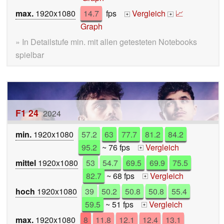
max.
1920x1080
14.7
fps
Vergleich
📈
+
+
Graph
» In Detailstufe min. mit allen getesteten Notebooks
spielbar
F1 24
2024
min.
1920x1080
57.2
63
77.7
81.2
84.2
95.2
~ 76 fps
Vergleich
+
mittel
1920x1080
53
54.7
69.5
69.9
75.5
82.7
~ 68 fps
Vergleich
+
hoch
1920x1080
39
50.2
50.8
50.8
55.4
59.5
~ 51 fps
Vergleich
+
max.
1920x1080
8
11.8
12.1
12.4
13.1