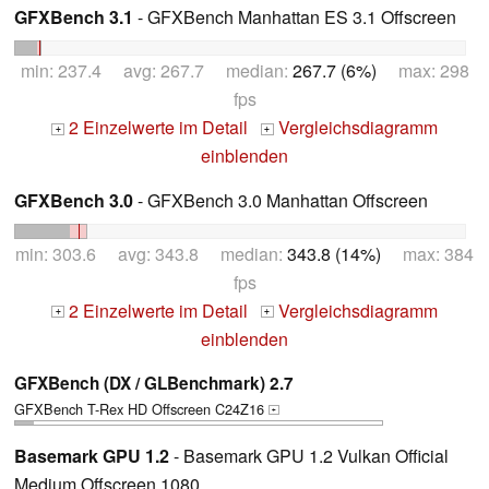
GFXBench 3.1
- GFXBench Manhattan ES 3.1 Offscreen
min: 237.4 avg: 267.7 median:
267.7 (6%)
max: 298
fps
2 Einzelwerte im Detail
Vergleichsdiagramm
+
+
einblenden
GFXBench 3.0
- GFXBench 3.0 Manhattan Offscreen
min: 303.6 avg: 343.8 median:
343.8 (14%)
max: 384
fps
2 Einzelwerte im Detail
Vergleichsdiagramm
+
+
einblenden
GFXBench (DX / GLBenchmark) 2.7
GFXBench T-Rex HD Offscreen C24Z16
+
Basemark GPU 1.2
- Basemark GPU 1.2 Vulkan Official
Medium Offscreen 1080