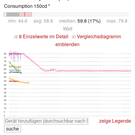
Consumption 150cd *
min: 44.6 avg: 58.8 median:
59.8 (17%)
max: 79.8
Watt
8 Einzelwerte im Detail
Vergleichsdiagramm
+
+
einblenden
80
75
70
65
60
55
50
45
40
35
30
25
20
15
10
5
0
zeige Legende