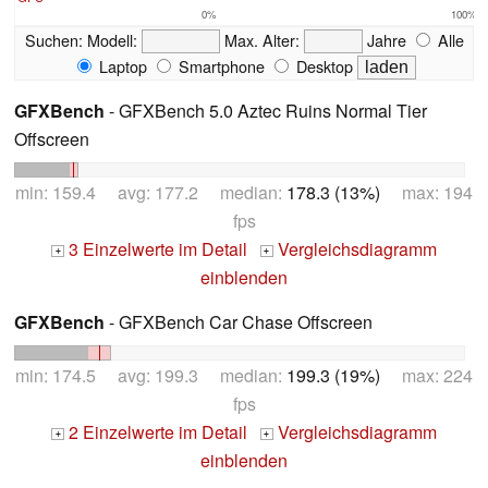
0%
100%
Suchen:
Modell:
Max. Alter:
Jahre
Alle
Laptop
Smartphone
Desktop
GFXBench
- GFXBench 5.0 Aztec Ruins Normal Tier
Offscreen
min: 159.4 avg: 177.2 median:
178.3 (13%)
max: 194
fps
3 Einzelwerte im Detail
Vergleichsdiagramm
+
+
einblenden
GFXBench
- GFXBench Car Chase Offscreen
min: 174.5 avg: 199.3 median:
199.3 (19%)
max: 224
fps
2 Einzelwerte im Detail
Vergleichsdiagramm
+
+
einblenden