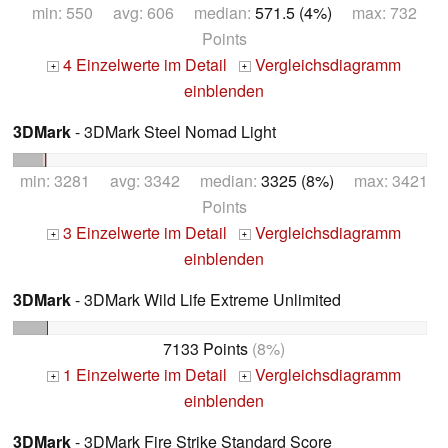
min: 550 avg: 606 median:
571.5 (4%)
max: 732
Points
4 Einzelwerte im Detail
Vergleichsdiagramm
+
+
einblenden
3DMark
- 3DMark Steel Nomad Light
min: 3281 avg: 3342 median:
3325 (8%)
max: 3421
Points
3 Einzelwerte im Detail
Vergleichsdiagramm
+
+
einblenden
3DMark
- 3DMark Wild Life Extreme Unlimited
7133 Points
(8%)
1 Einzelwerte im Detail
Vergleichsdiagramm
+
+
einblenden
3DMark
- 3DMark Fire Strike Standard Score