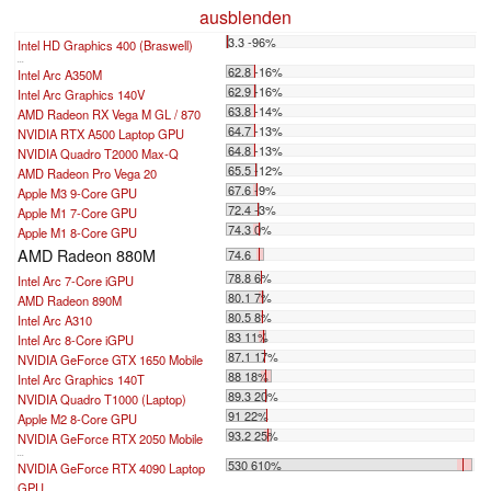
ausblenden
3.3 -96%
Intel HD Graphics 400 (Braswell)
...
62.8 -16%
Intel Arc A350M
62.9 -16%
Intel Arc Graphics 140V
63.8 -14%
AMD Radeon RX Vega M GL / 870
64.7 -13%
NVIDIA RTX A500 Laptop GPU
64.8 -13%
NVIDIA Quadro T2000 Max-Q
65.5 -12%
AMD Radeon Pro Vega 20
67.6 -9%
Apple M3 9-Core GPU
72.4 -3%
Apple M1 7-Core GPU
74.3 0%
Apple M1 8-Core GPU
AMD Radeon 880M
74.6
78.8 6%
Intel Arc 7-Core iGPU
80.1 7%
AMD Radeon 890M
80.5 8%
Intel Arc A310
83 11%
Intel Arc 8-Core iGPU
87.1 17%
NVIDIA GeForce GTX 1650 Mobile
88 18%
Intel Arc Graphics 140T
89.3 20%
NVIDIA Quadro T1000 (Laptop)
91 22%
Apple M2 8-Core GPU
93.2 25%
NVIDIA GeForce RTX 2050 Mobile
...
530 610%
NVIDIA GeForce RTX 4090 Laptop
GPU