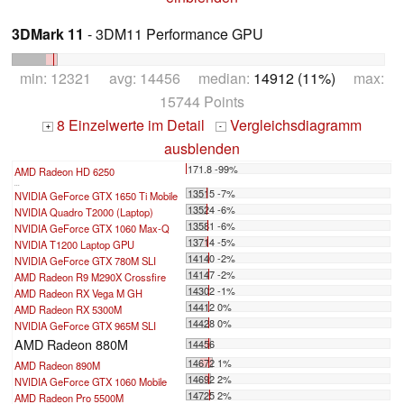
3DMark 11
- 3DM11 Performance GPU
min: 12321 avg: 14456 median:
14912 (11%)
max:
15744 Points
8 Einzelwerte im Detail
Vergleichsdiagramm
+
-
ausblenden
171.8 -99%
AMD Radeon HD 6250
...
13515 -7%
NVIDIA GeForce GTX 1650 Ti Mobile
13524 -6%
NVIDIA Quadro T2000 (Laptop)
13581 -6%
NVIDIA GeForce GTX 1060 Max-Q
13714 -5%
NVIDIA T1200 Laptop GPU
14140 -2%
NVIDIA GeForce GTX 780M SLI
14147 -2%
AMD Radeon R9 M290X Crossfire
14302 -1%
AMD Radeon RX Vega M GH
14412 0%
AMD Radeon RX 5300M
14428 0%
NVIDIA GeForce GTX 965M SLI
AMD Radeon 880M
14456
14672 1%
AMD Radeon 890M
14692 2%
NVIDIA GeForce GTX 1060 Mobile
14725 2%
AMD Radeon Pro 5500M