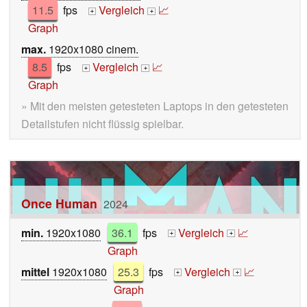
11.5
fps
Vergleich
📈
+
+
Graph
max.
1920x1080 cinem.
8.5
fps
Vergleich
📈
+
+
Graph
» Mit den meisten getesteten Laptops in den getesteten
Detailstufen nicht flüssig spielbar.
Once Human
2024
min.
1920x1080
36.1
fps
Vergleich
📈
+
+
Graph
mittel
1920x1080
25.3
fps
Vergleich
📈
+
+
Graph