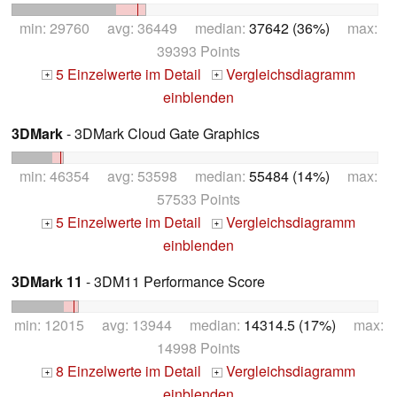
min: 29760 avg: 36449 median:
37642 (36%)
max:
39393 Points
5 Einzelwerte im Detail
Vergleichsdiagramm
+
+
einblenden
3DMark
- 3DMark Cloud Gate Graphics
min: 46354 avg: 53598 median:
55484 (14%)
max:
57533 Points
5 Einzelwerte im Detail
Vergleichsdiagramm
+
+
einblenden
3DMark 11
- 3DM11 Performance Score
min: 12015 avg: 13944 median:
14314.5 (17%)
max:
14998 Points
8 Einzelwerte im Detail
Vergleichsdiagramm
+
+
einblenden