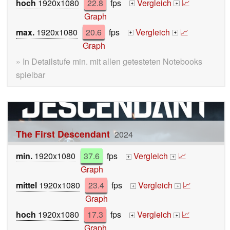
hoch
1920x1080
22.8
fps
Vergleich
📈
+
+
Graph
max.
1920x1080
20.6
fps
Vergleich
📈
+
+
Graph
» In Detailstufe min. mit allen getesteten Notebooks
spielbar
The First Descendant
2024
min.
1920x1080
37.6
fps
Vergleich
📈
+
+
Graph
mittel
1920x1080
23.4
fps
Vergleich
📈
+
+
Graph
hoch
1920x1080
17.3
fps
Vergleich
📈
+
+
Graph