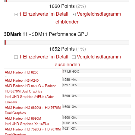
1660 Points
(2%)
1 Einzelwerte im Detail
Vergleichsdiagramm
+
+
einblenden
3DMark 11
- 3DM11 Performance GPU
1652 Points
(1%)
1 Einzelwerte im Detail
Vergleichsdiagramm
+
-
ausblenden
171.8 -90%
AMD Radeon HD 6250
...
1588 -4%
AMD Radeon R5 M240
1597 -3%
AMD Radeon HD 8450G + Radeon
HD 8570M Dual Graphics
1599 -3%
Intel UHD Graphics 24EUs (Alder
Lake-N)
1600 -3%
AMD Radeon HD 6620G + HD 7670M
Dual Graphics
1600 -3%
AMD Radeon HD 8690M
1602 -3%
Intel UHD Graphics Xe 16EUs
1621 -2%
AMD Radeon HD 7520G + HD 7670M
Dual Graphics