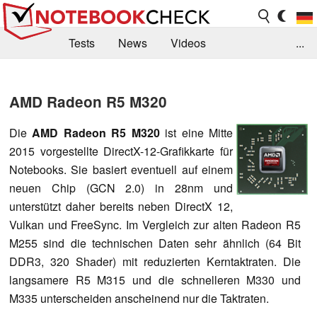
Tests
News
Videos
...
Benchmarks & Tech
Externe Tests
AMD Radeon R5 M320
Kaufberatung
Deals
Suche
Jobs
Die
AMD Radeon R5 M320
ist eine Mitte
Forum
2015 vorgestellte DirectX-12-Grafikkarte für
Notebooks. Sie basiert eventuell auf einem
neuen Chip (GCN 2.0) in 28nm und
unterstützt daher bereits neben DirectX 12,
Vulkan und FreeSync. Im Vergleich zur alten Radeon R5
M255 sind die technischen Daten sehr ähnlich (64 Bit
DDR3, 320 Shader) mit reduzierten Kerntaktraten. Die
langsamere R5 M315 und die schnelleren M330 und
M335 unterscheiden anscheinend nur die Taktraten.