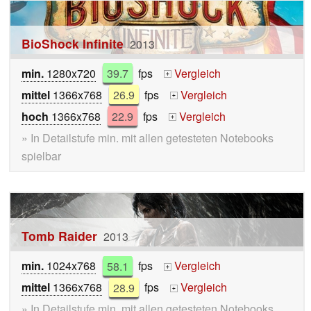
BioShock Infinite
2013
min.
1280x720
39.7
fps
Vergleich
+
mittel
1366x768
26.9
fps
Vergleich
+
hoch
1366x768
22.9
fps
Vergleich
+
» In Detailstufe min. mit allen getesteten Notebooks
spielbar
Tomb Raider
2013
min.
1024x768
58.1
fps
Vergleich
+
mittel
1366x768
28.9
fps
Vergleich
+
» In Detailstufe min. mit allen getesteten Notebooks