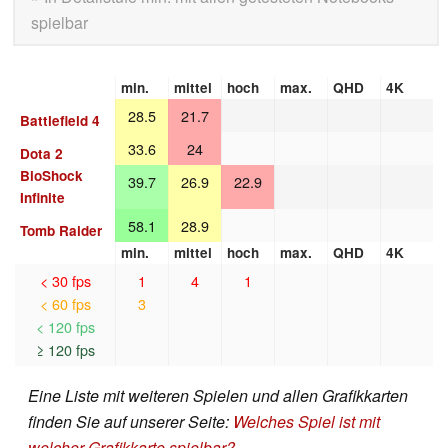
spielbar
min.
mittel
hoch
max.
QHD
4K
28.5
21.7
Battlefield 4
33.6
24
Dota 2
BioShock
39.7
26.9
22.9
Infinite
58.1
28.9
Tomb Raider
min.
mittel
hoch
max.
QHD
4K
< 30 fps
1
4
1
< 60 fps
3
< 120 fps
≥ 120 fps
Eine Liste mit weiteren Spielen und allen Grafikkarten
finden Sie auf unserer Seite:
Welches Spiel ist mit
welcher Grafikkarte spielbar?