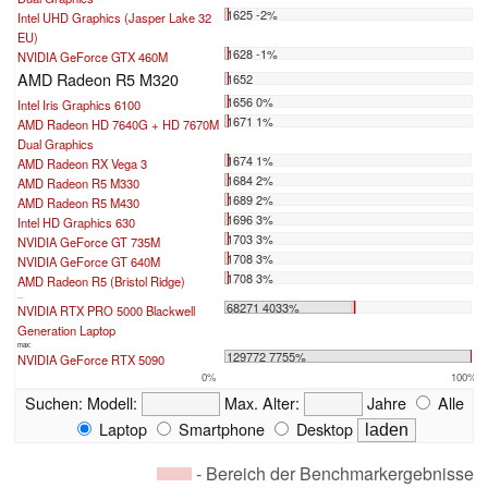
1625 -2%
Intel UHD Graphics (Jasper Lake 32
EU)
1628 -1%
NVIDIA GeForce GTX 460M
AMD Radeon R5 M320
1652
1656 0%
Intel Iris Graphics 6100
1671 1%
AMD Radeon HD 7640G + HD 7670M
Dual Graphics
1674 1%
AMD Radeon RX Vega 3
1684 2%
AMD Radeon R5 M330
1689 2%
AMD Radeon R5 M430
1696 3%
Intel HD Graphics 630
1703 3%
NVIDIA GeForce GT 735M
1708 3%
NVIDIA GeForce GT 640M
1708 3%
AMD Radeon R5 (Bristol Ridge)
...
68271 4033%
NVIDIA RTX PRO 5000 Blackwell
Generation Laptop
max:
129772 7755%
NVIDIA GeForce RTX 5090
0%
100%
Suchen:
Modell:
Max. Alter:
Jahre
Alle
Laptop
Smartphone
Desktop
- Bereich der Benchmarkergebnisse