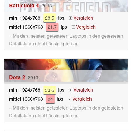
Battlefield 4
2013
min.
1024x768
28.5
fps
Vergleich
+
mittel
1366x768
21.7
fps
Vergleich
+
» Mit den meisten getesteten Laptops in den getesteten
Detailstufen nicht flüssig spielbar.
Dota 2
2013
min.
1024x768
33.6
fps
Vergleich
+
mittel
1366x768
24
fps
Vergleich
+
» Mit den meisten getesteten Laptops in den getesteten
Detailstufen nicht flüssig spielbar.