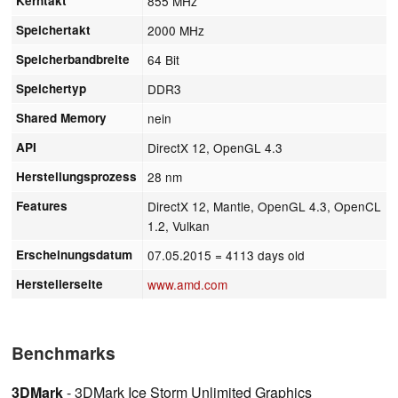
Kerntakt
855 MHz
Speichertakt
2000 MHz
Speicherbandbreite
64 Bit
Speichertyp
DDR3
Shared Memory
nein
API
DirectX 12, OpenGL 4.3
Herstellungsprozess
28 nm
Features
DirectX 12, Mantle, OpenGL 4.3, OpenCL
1.2, Vulkan
Erscheinungsdatum
07.05.2015
= 4113 days old
Herstellerseite
www.amd.com
Benchmarks
3DMark
- 3DMark Ice Storm Unlimited Graphics