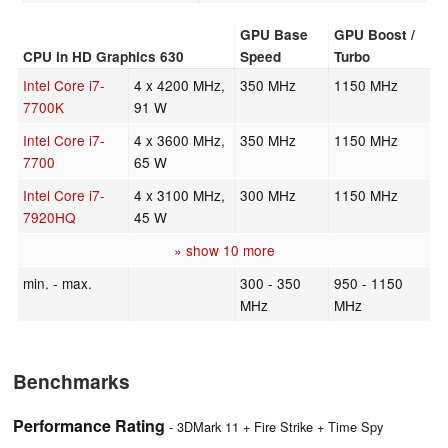
GPU Base
GPU Boost /
CPU in HD Graphics 630
Speed
Turbo
Intel Core i7-
4 x 4200 MHz,
350 MHz
1150 MHz
7700K
91 W
Intel Core i7-
4 x 3600 MHz,
350 MHz
1150 MHz
7700
65 W
Intel Core i7-
4 x 3100 MHz,
300 MHz
1150 MHz
7920HQ
45 W
» show 10 more
min. - max.
300 - 350
950 - 1150
MHz
MHz
Benchmarks
Performance Rating
- 3DMark 11 + Fire Strike + Time Spy