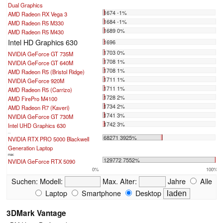
Dual Graphics
1674 -1%
AMD Radeon RX Vega 3
1684 -1%
AMD Radeon R5 M330
1689 0%
AMD Radeon R5 M430
Intel HD Graphics 630
1696
1703 0%
NVIDIA GeForce GT 735M
1708 1%
NVIDIA GeForce GT 640M
1708 1%
AMD Radeon R5 (Bristol Ridge)
1711 1%
NVIDIA GeForce 920M
1711 1%
AMD Radeon R5 (Carrizo)
1728 2%
AMD FirePro M4100
1734 2%
AMD Radeon R7 (Kaveri)
1741 3%
NVIDIA GeForce GT 730M
1742 3%
Intel UHD Graphics 630
...
68271 3925%
NVIDIA RTX PRO 5000 Blackwell
Generation Laptop
max:
129772 7552%
NVIDIA GeForce RTX 5090
0%
100%
Suchen:
Modell:
Max. Alter:
Jahre
Alle
Laptop
Smartphone
Desktop
3DMark Vantage