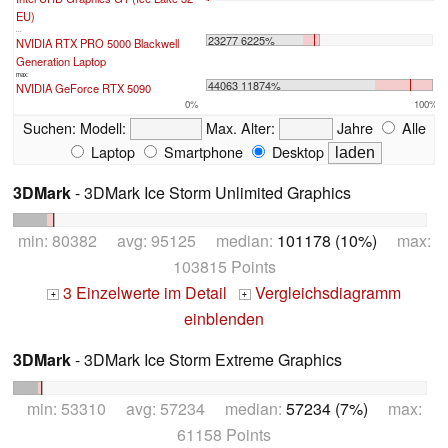
EU)
...
23277 6225%
NVIDIA RTX PRO 5000 Blackwell
Generation Laptop
max:
44063 11874%
NVIDIA GeForce RTX 5090
0%
100%
Suchen:
Modell:
Max. Alter:
Jahre
Alle
Laptop
Smartphone
Desktop
3DMark
- 3DMark Ice Storm Unlimited Graphics
min: 80382 avg: 95125 median:
101178 (10%)
max:
103815 Points
3 Einzelwerte im Detail
Vergleichsdiagramm
+
+
einblenden
3DMark
- 3DMark Ice Storm Extreme Graphics
min: 53310 avg: 57234 median:
57234 (7%)
max:
61158 Points