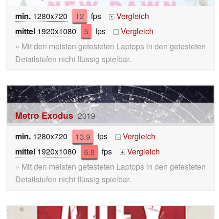
min.
1280x720
12
fps
Vergleich
+
mittel
1920x1080
5
fps
Vergleich
+
» Mit den meisten getesteten Laptops in den getesteten
Detailstufen nicht flüssig spielbar.
Metro Exodus
2019
min.
1280x720
13.9
fps
Vergleich
+
mittel
1920x1080
6.8
fps
Vergleich
+
» Mit den meisten getesteten Laptops in den getesteten
Detailstufen nicht flüssig spielbar.