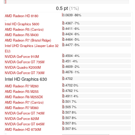
0.5 pt
(1%)
0.0639 -86%
AMD Radeon HD 8180
...
0.4367 -7%
Intel HD Graphics 5600
0.4411 -6%
AMD Radeon R5 (Carrizo)
0.4424 -6%
AMD Radeon R5 M430
0.4464 -5%
AMD Radeon R7 (Bristol Ridge)
0.4477 -5%
Intel UHD Graphics (Jasper Lake 32
EU)
0.4504 -4%
NVIDIA GeForce 910M
0.451 -4%
NVIDIA GeForce GT 735M
0.4609 -2%
NVIDIA Quadro K2000M
0.4676 -1%
NVIDIA GeForce GT 730M
Intel HD Graphics 630
0.4702
0.4702 0%
AMD Radeon R7 M260
0.4762 1%
AMD Radeon R5 M255
0.4911 4%
AMD Radeon R6 M255DX
0.501 7%
AMD Radeon R7 (Carrizo)
0.505 7%
AMD Radeon R7 M360
0.507 8%
NVIDIA GeForce GT 740M
0.507 8%
NVIDIA GeForce 825M
0.507 8%
NVIDIA GeForce GT 645M
0.507 8%
AMD Radeon HD 8730M
...