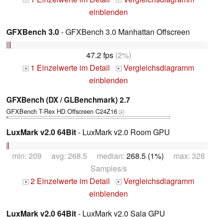
einblenden
GFXBench 3.0
- GFXBench 3.0 Manhattan Offscreen
47.2 fps
(2%)
1 Einzelwerte im Detail
Vergleichsdiagramm
+
+
einblenden
GFXBench (DX / GLBenchmark) 2.7
GFXBench T-Rex HD Offscreen C24Z16
+
LuxMark v2.0 64Bit
- LuxMark v2.0 Room GPU
min: 209 avg: 268.5 median:
268.5 (1%)
max: 328
Samples/s
2 Einzelwerte im Detail
Vergleichsdiagramm
+
+
einblenden
LuxMark v2.0 64Bit
- LuxMark v2.0 Sala GPU