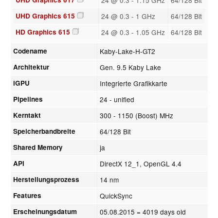
UHD Graphics 615
24 @ 0.3 - 1 GHz
64/128 Bit
HD Graphics 615
24 @ 0.3 - 1.05 GHz
64/128 Bit
Codename
Kaby-Lake-H-GT2
Architektur
Gen. 9.5 Kaby Lake
iGPU
Integrierte Grafikkarte
Pipelines
24 - unified
Kerntakt
300 - 1150 (Boost) MHz
Speicherbandbreite
64/128 Bit
Shared Memory
ja
API
DirectX 12_1, OpenGL 4.4
Herstellungsprozess
14 nm
Features
QuickSync
Erscheinungsdatum
05.08.2015
= 4019 days old