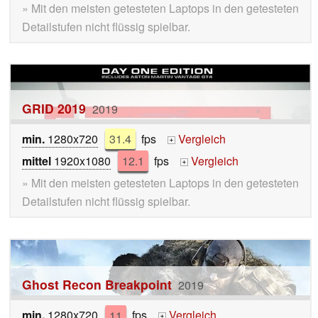
» Mit den meisten getesteten Laptops in den getesteten
Detailstufen nicht flüssig spielbar.
GRID 2019
2019
min.
1280x720
31.4
fps
Vergleich
+
mittel
1920x1080
12.1
fps
Vergleich
+
» Mit den meisten getesteten Laptops in den getesteten
Detailstufen nicht flüssig spielbar.
Ghost Recon Breakpoint
2019
min.
1280x720
11
fps
Vergleich
+