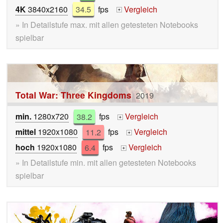
4K
3840x2160
34.5
fps
Vergleich
+
» In Detailstufe max. mit allen getesteten Notebooks
spielbar
Total War: Three Kingdoms
2019
min.
1280x720
38.2
fps
Vergleich
+
mittel
1920x1080
11.2
fps
Vergleich
+
hoch
1920x1080
6.4
fps
Vergleich
+
» In Detailstufe min. mit allen getesteten Notebooks
spielbar