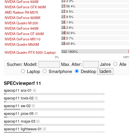
27.3 3%
NVIDIA GeForce 930M
27.56 4%
NVIDIA GeForce GTX 560M
27.9 5%
AMD Radeon R9 M375
27.9 5%
NVIDIA GeForce 920MX
28.1 6%
NVIDIA Quadro M1200
28.3 6%
NVIDIA GeForce 940M
28.32 6%
NVIDIA GeForce GT 650M
28.5 7%
NVIDIA GeForce MX110
28.65 8%
NVIDIA Quadro M500M
...
532 1900%
NVIDIA Quadro RTX 5000 (Laptop)
0%
100%
Suchen:
Modell:
Max. Alter:
Jahre
Alle
Laptop
Smartphone
Desktop
SPECviewperf 11
specvp11 snx-01
+
specvp11 tcvis-02
+
specvp11 sw-02
+
specvp11 proe-05
+
specvp11 maya-03
+
specvp11 lightwave-01
+