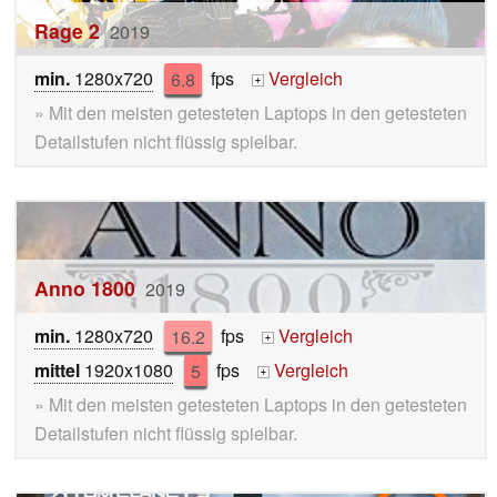
Rage 2
2019
min.
1280x720
6.8
fps
Vergleich
+
» Mit den meisten getesteten Laptops in den getesteten
Detailstufen nicht flüssig spielbar.
Anno 1800
2019
min.
1280x720
16.2
fps
Vergleich
+
mittel
1920x1080
5
fps
Vergleich
+
» Mit den meisten getesteten Laptops in den getesteten
Detailstufen nicht flüssig spielbar.