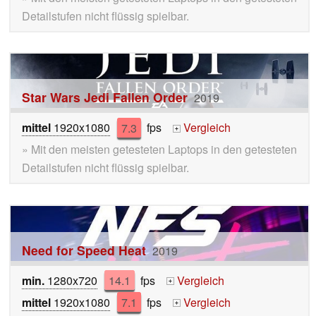
Detailstufen nicht flüssig spielbar.
Star Wars Jedi Fallen Order
2019
mittel
1920x1080
7.3
fps
Vergleich
+
» Mit den meisten getesteten Laptops in den getesteten
Detailstufen nicht flüssig spielbar.
Need for Speed Heat
2019
min.
1280x720
14.1
fps
Vergleich
+
mittel
1920x1080
7.1
fps
Vergleich
+