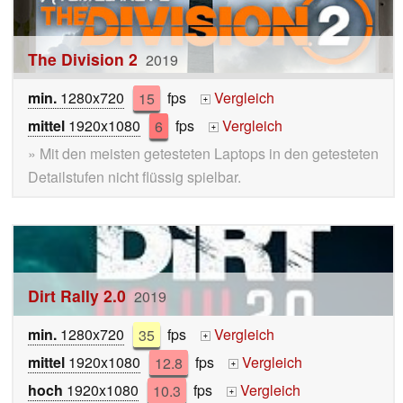
The Division 2
2019
min.
1280x720
15
fps
Vergleich
+
mittel
1920x1080
6
fps
Vergleich
+
» Mit den meisten getesteten Laptops in den getesteten
Detailstufen nicht flüssig spielbar.
Dirt Rally 2.0
2019
min.
1280x720
35
fps
Vergleich
+
mittel
1920x1080
12.8
fps
Vergleich
+
hoch
1920x1080
10.3
fps
Vergleich
+