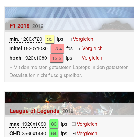
F1 2019
2019
min.
1280x720
35
fps
Vergleich
+
mittel
1920x1080
13.4
fps
Vergleich
+
hoch
1920x1080
12.2
fps
Vergleich
+
» Mit den meisten getesteten Laptops in den getesteten
Detailstufen nicht flüssig spielbar.
League of Legends
2019
max.
1920x1080
86
fps
Vergleich
+
QHD
2560x1440
64
fps
Vergleich
+