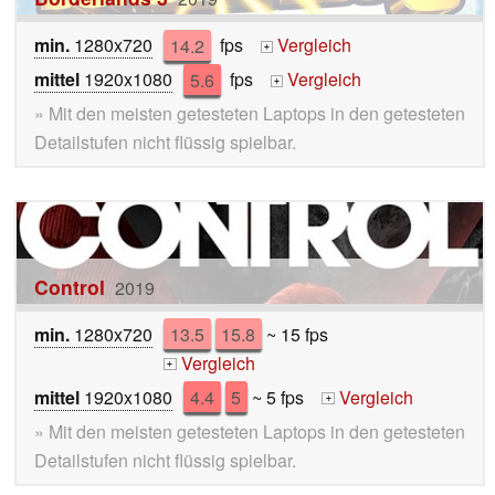
min.
1280x720
14.2
fps
Vergleich
+
mittel
1920x1080
5.6
fps
Vergleich
+
» Mit den meisten getesteten Laptops in den getesteten
Detailstufen nicht flüssig spielbar.
Control
2019
min.
1280x720
13.5
15.8
~ 15 fps
Vergleich
+
mittel
1920x1080
4.4
5
~ 5 fps
Vergleich
+
» Mit den meisten getesteten Laptops in den getesteten
Detailstufen nicht flüssig spielbar.