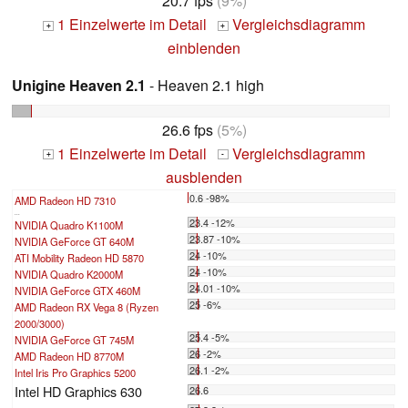
20.7 fps
(9%)
1 Einzelwerte im Detail
Vergleichsdiagramm
+
+
einblenden
Unigine Heaven 2.1
- Heaven 2.1 high
26.6 fps
(5%)
1 Einzelwerte im Detail
Vergleichsdiagramm
+
-
ausblenden
0.6 -98%
AMD Radeon HD 7310
...
23.4 -12%
NVIDIA Quadro K1100M
23.87 -10%
NVIDIA GeForce GT 640M
24 -10%
ATI Mobility Radeon HD 5870
24 -10%
NVIDIA Quadro K2000M
24.01 -10%
NVIDIA GeForce GTX 460M
25 -6%
AMD Radeon RX Vega 8 (Ryzen
2000/3000)
25.4 -5%
NVIDIA GeForce GT 745M
26 -2%
AMD Radeon HD 8770M
26.1 -2%
Intel Iris Pro Graphics 5200
Intel HD Graphics 630
26.6