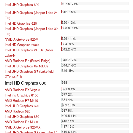
107.5 -71%
Intel UHD Graphics 600
...
312 -15%
Intel UHD Graphics (Jasper Lake 24
EU)
320 -13%
Intel HD Graphics 620
328.8 -11%
Intel UHD Graphics (Jasper Lake 32
EU)
329 -11%
NVIDIA GeForce 920M
334 -9%
Intel HD Graphics 6000
342.2 -7%
Intel UHD Graphics 24EUs (Alder
Lake-N)
343.7 -7%
AMD Radeon R7 (Bristol Ridge)
344.7 -6%
Intel UHD Graphics Xe 16EUs
349 -5%
Intel UHD Graphics G7 (Lakefield
GT2 64 EU)
Intel HD Graphics 630
368
371.8 1%
AMD Radeon RX Vega 3
377 2%
Intel Iris Graphics 6100
381 4%
AMD Radeon R7 M440
389.1 6%
Intel UHD Graphics 620
397 8%
AMD Radeon 520
409.5 11%
Intel UHD Graphics 630
410 11%
AMD Radeon R7 M360
417 13%
NVIDIA GeForce 920MX
419.6 14%
Intel UHD Graphics G1 (Ice Lake 32