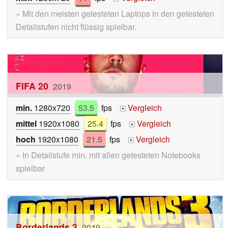
» Mit den meisten getesteten Laptops in den getesteten
Detailstufen nicht flüssig spielbar.
FIFA 20
2019
min.
1280x720
53.5
fps
Vergleich
+
mittel
1920x1080
25.4
fps
Vergleich
+
hoch
1920x1080
21.5
fps
Vergleich
+
» In Detailstufe min. mit allen getesteten Notebooks
spielbar
Borderlands 3
2019