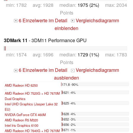
min: 1782 avg: 1928 median:
1975 (2%)
max: 2034
Points
6 Einzelwerte im Detail
Vergleichsdiagramm
+
+
einblenden
3DMark 11
- 3DM11 Performance GPU
min: 1574 avg: 1696 median:
1729 (1%)
max: 1783
Points
6 Einzelwerte im Detail
Vergleichsdiagramm
+
-
ausblenden
171.8 -90%
AMD Radeon HD 6250
...
1621 -4%
AMD Radeon HD 7520G + HD 7670M
Dual Graphics
1625 -4%
Intel UHD Graphics (Jasper Lake 32
EU)
1628 -4%
NVIDIA GeForce GTX 460M
1652 -3%
AMD Radeon R5 M320
1656 -2%
Intel Iris Graphics 6100
1671 -1%
AMD Radeon HD 7640G + HD 7670M