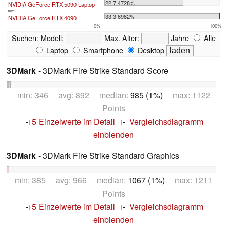
22.7 4728%
NVIDIA GeForce RTX 5090 Laptop
max:
33.3 6982%
NVIDIA GeForce RTX 4090
0%
100%
Suchen:
Modell:
Max. Alter:
Jahre
Alle
Laptop
Smartphone
Desktop
3DMark
- 3DMark Fire Strike Standard Score
min: 346 avg: 892 median:
985 (1%)
max: 1122
Points
5 Einzelwerte im Detail
Vergleichsdiagramm
+
+
einblenden
3DMark
- 3DMark Fire Strike Standard Graphics
min: 385 avg: 966 median:
1067 (1%)
max: 1211
Points
5 Einzelwerte im Detail
Vergleichsdiagramm
+
+
einblenden