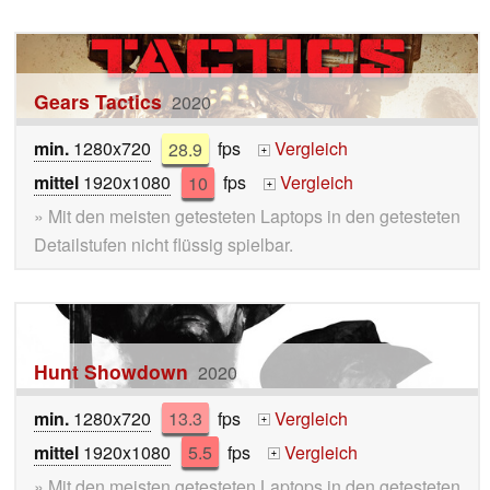
Gears Tactics
2020
min.
1280x720
28.9
fps
Vergleich
+
mittel
1920x1080
10
fps
Vergleich
+
» Mit den meisten getesteten Laptops in den getesteten
Detailstufen nicht flüssig spielbar.
Hunt Showdown
2020
min.
1280x720
13.3
fps
Vergleich
+
mittel
1920x1080
5.5
fps
Vergleich
+
» Mit den meisten getesteten Laptops in den getesteten