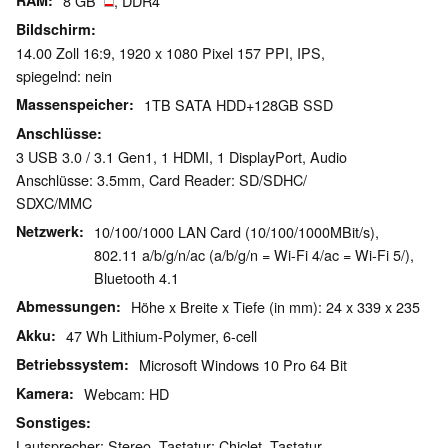
RAM
8 GB
, DDR4
Bildschirm
14.00 Zoll 16:9, 1920 x 1080 Pixel 157 PPI, IPS,
spiegelnd: nein
Massenspeicher
1TB SATA HDD+128GB SSD
Anschlüsse
3 USB 3.0 / 3.1 Gen1, 1 HDMI, 1 DisplayPort, Audio
Anschlüsse: 3.5mm, Card Reader: SD/​SDHC/​
SDXC/​MMC
Netzwerk
10/100/1000 LAN Card (10/100/1000MBit/s),
802.11 a/b/g/n/ac (a/b/g/n = Wi-Fi 4/ac = Wi-Fi 5/),
Bluetooth 4.1
Abmessungen
Höhe x Breite x Tiefe (in mm): 24 x 339 x 235
Akku
47 Wh Lithium-Polymer, 6-cell
Betriebssystem
Microsoft Windows 10 Pro 64 Bit
Kamera
Webcam: HD
Sonstiges
Lautsprecher: Stereo, Tastatur: Chiclet, Tastatur-