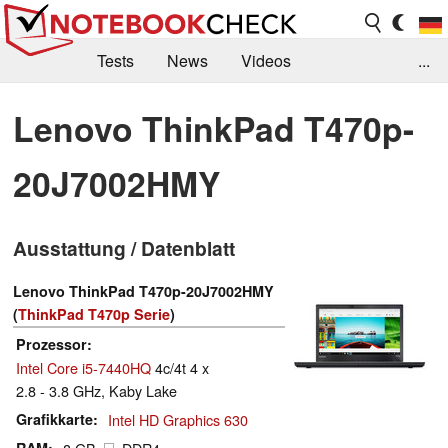
Tests
News
Videos
...
Benchmarks & Tech
Externe Tests
Lenovo ThinkPad T470p-
Kaufberatung
Deals
Suche
Jobs
20J7002HMY
Forum
Ausstattung / Datenblatt
Lenovo ThinkPad T470p-20J7002HMY
(
ThinkPad T470p Serie
)
Prozessor
Intel Core i5-7440HQ
4c/4t 4 x
2.8 - 3.8 GHz, Kaby Lake
Grafikkarte
Intel HD Graphics 630