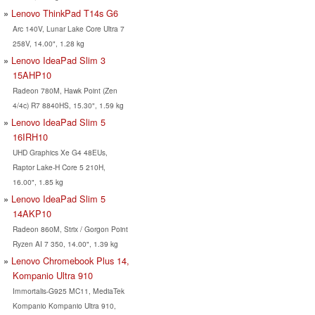
Lenovo ThinkPad T14s G6
Arc 140V, Lunar Lake Core Ultra 7
258V, 14.00", 1.28 kg
Lenovo IdeaPad Slim 3
15AHP10
Radeon 780M, Hawk Point (Zen
4/4c) R7 8840HS, 15.30", 1.59 kg
Lenovo IdeaPad Slim 5
16IRH10
UHD Graphics Xe G4 48EUs,
Raptor Lake-H Core 5 210H,
16.00", 1.85 kg
Lenovo IdeaPad Slim 5
14AKP10
Radeon 860M, Strix / Gorgon Point
Ryzen AI 7 350, 14.00", 1.39 kg
Lenovo Chromebook Plus 14,
Kompanio Ultra 910
Immortalis-G925 MC11, MediaTek
Kompanio Kompanio Ultra 910,