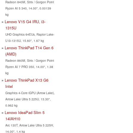
Radeon 840M, Strix / Gorgon Point
Ryzen AI 5 340, 14.00", 0.00139
kg
Lenovo V15 G4 IRU, i3-
1315U
UHD Graphics 64EUs, Raptor Lake-
U i3-1315U, 15.60", 1.67 kg
Lenovo ThinkPad T14 Gen 6
(AMD)
Radeon 860M, Strix / Gorgon Point
Ryzen AI 7 PRO 350, 14.00", 1.38
kg
Lenovo ThinkPad X13 G6
Intel
Graphics 4-Core iGPU (Arrow Lake),
Arrow Lake Ultra 5 225U, 13.30",
0.962 kg
Lenovo IdeaPad Slim 5
14IAH10
Arc 130T, Arrow Lake Ultra 5 225H,
14.00", 1.4 kg