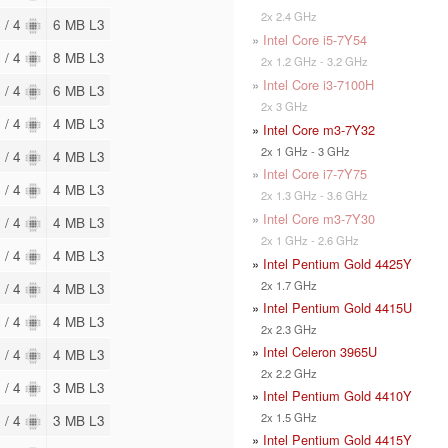
2x 2.4 GHz
 / 4
6 MB L3
»
Intel Core i5-7Y54
 / 4
8 MB L3
2x 1.2 GHz - 3.2 GHz
»
Intel Core i3-7100H
 / 4
6 MB L3
2x 3 GHz
 / 4
4 MB L3
»
Intel Core m3-7Y32
2x 1 GHz - 3 GHz
 / 4
4 MB L3
»
Intel Core i7-7Y75
 / 4
4 MB L3
2x 1.3 GHz - 3.6 GHz
»
Intel Core m3-7Y30
 / 4
4 MB L3
2x 1 GHz - 2.6 GHz
 / 4
4 MB L3
»
Intel Pentium Gold 4425Y
2x 1.7 GHz
 / 4
4 MB L3
»
Intel Pentium Gold 4415U
 / 4
4 MB L3
2x 2.3 GHz
»
Intel Celeron 3965U
 / 4
4 MB L3
2x 2.2 GHz
 / 4
3 MB L3
»
Intel Pentium Gold 4410Y
2x 1.5 GHz
 / 4
3 MB L3
»
Intel Pentium Gold 4415Y