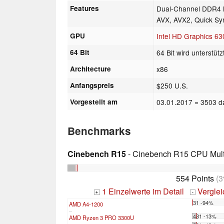
Features
Dual-Channel DDR4 M
AVX, AVX2, Quick Syn
GPU
Intel HD Graphics 63
64 Bit
64 Bit wird unterstütz
Architecture
x86
Anfangspreis
$250 U.S.
Vorgestellt am
03.01.2017
= 3503 d
Benchmarks
Cinebench R15
- Cinebench R15 CPU Multi
554 Points
(3
1 Einzelwerte im Detail
Vergle
+
-
31 -94%
AMD A4-1200
...
481 -13%
AMD Ryzen 3 PRO 3300U