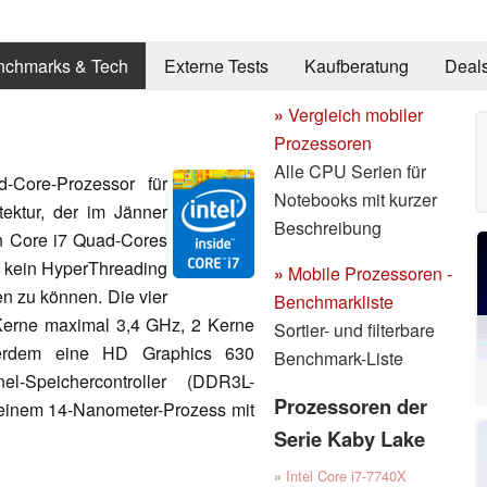
nchmarks & Tech
Externe Tests
Kaufberatung
Deal
»
Vergleich mobiler
Prozessoren
Alle CPU Serien für
-Core-Prozessor für
Notebooks mit kurzer
ektur, der im Jänner
Beschreibung
en Core i7 Quad-Cores
Q kein HyperThreading
»
Mobile Prozessoren -
en zu können. Die vier
Benchmarkliste
Kerne maximal 3,4 GHz, 2 Kerne
Sortier- und filterbare
serdem eine HD Graphics 630
Benchmark-Liste
l-Speichercontroller (DDR3L-
Prozessoren der
 einem 14-Nanometer-Prozess mit
Serie Kaby Lake
»
Intel Core i7-7740X