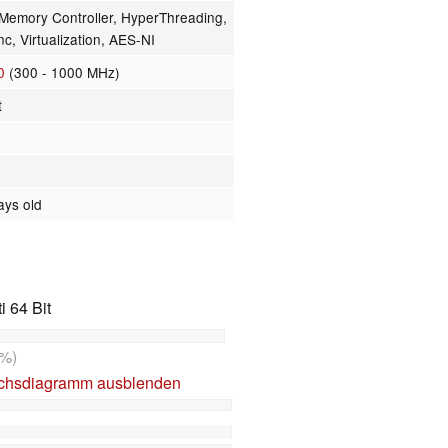
emory Controller, HyperThreading,
c, Virtualization, AES-NI
0
(300 - 1000 MHz)
t
ays old
 64 Bit
%)
ichsdiagramm ausblenden