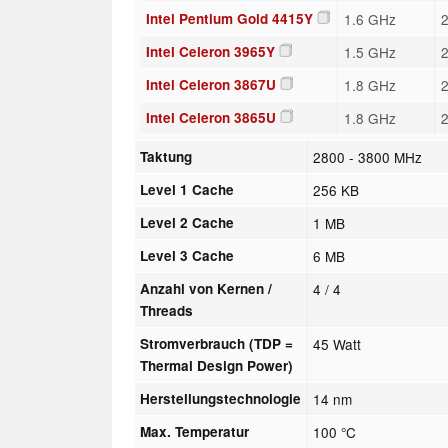
Intel Pentium Gold 4415Y
1.6 GHz
2
Intel Celeron 3965Y
1.5 GHz
2
Intel Celeron 3867U
1.8 GHz
2
Intel Celeron 3865U
1.8 GHz
2
Taktung
2800 - 3800 MHz
Level 1 Cache
256 KB
Level 2 Cache
1 MB
Level 3 Cache
6 MB
Anzahl von Kernen /
4 / 4
Threads
Stromverbrauch (TDP =
45 Watt
Thermal Design Power)
Herstellungstechnologie
14 nm
Max. Temperatur
100 °C