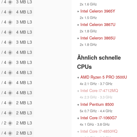
 / 4
3 MB L3
2x 1.6 GHz
»
Intel Celeron 3965Y
 / 4
4 MB L3
2x 1.5 GHz
 / 4
3 MB L3
»
Intel Celeron 3867U
2x 1.8 GHz
 / 4
4 MB L3
»
Intel Celeron 3865U
 / 4
3 MB L3
2x 1.8 GHz
 / 4
4 MB L3
Ähnlich schnelle
 / 4
3 MB L3
CPUs
 / 4
4 MB L3
+
AMD Ryzen 5 PRO 3500U
 / 4
4 MB L3
4x 2.1 GHz - 3.7 GHz
+
Intel Core i7-4712MQ
 / 4
4 MB L3
4x 2.3 GHz - 3.3 GHz
 / 4
2 MB L3
+
Intel Pentium 8500
5x 0.7 GHz - 4.4 GHz
 / 4
2 MB L3
+
Intel Core i7-1060G7
 / 2
2 MB L3
4x 1 GHz - 3.8 GHz
+
Intel Core i7-4850HQ
 / 4
2 MB L3