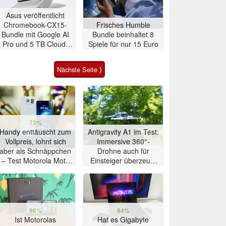
Asus veröffentlicht
Chromebook-CX15-
Frisches Humble
Bundle mit Google AI
Bundle beinhaltet 8
Pro und 5 TB Cloud-
Spiele für nur 15 Euro
Speicher
Nächste Seite ⟩
73%
Handy enttäuscht zum
Antigravity A1 im Test:
Vollpreis, lohnt sich
Immersive 360°-
aber als Schnäppchen
Drohne auch für
– Test Motorola Moto
Einsteiger überzeugt
G47 Smartphone
mit Einschränkungen
86%
84%
Ist Motorolas
Hat es Gigabyte