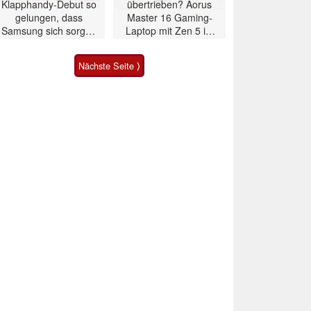
Klapphandy-Debut so
übertrieben? Aorus
gelungen, dass
Master 16 Gaming-
Samsung sich sorgen
Laptop mit Zen 5 im
muss? – Razr Fold
Test
Smartphone im Test
Nächste Seite ⟩