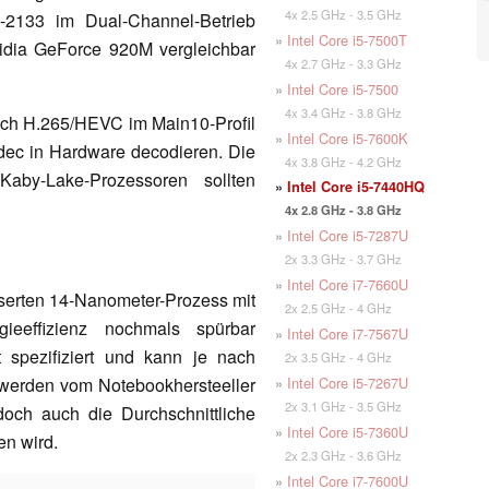
4x 2.5 GHz - 3.5 GHz
-2133 im Dual-Channel-Betrieb
»
Intel Core i5-7500T
Nvidia GeForce 920M vergleichbar
4x 2.7 GHz - 3.3 GHz
»
Intel Core i5-7500
4x 3.4 GHz - 3.8 GHz
ch H.265/HEVC im Main10-Profil
»
Intel Core i5-7600K
dec in Hardware decodieren. Die
4x 3.8 GHz - 4.2 GHz
Kaby-Lake-Prozessoren sollten
»
Intel Core i5-7440HQ
4x 2.8 GHz - 3.8 GHz
»
Intel Core i5-7287U
2x 3.3 GHz - 3.7 GHz
»
Intel Core i7-7660U
esserten 14-Nanometer-Prozess mit
2x 2.5 GHz - 4 GHz
gieeffizienz nochmals spürbar
»
Intel Core i7-7567U
 spezifiziert und kann je nach
2x 3.5 GHz - 4 GHz
»
Intel Core i5-7267U
werden vom Notebookhersteeller
2x 3.1 GHz - 3.5 GHz
och auch die Durchschnittliche
»
Intel Core i5-7360U
en wird.
2x 2.3 GHz - 3.6 GHz
»
Intel Core i7-7600U