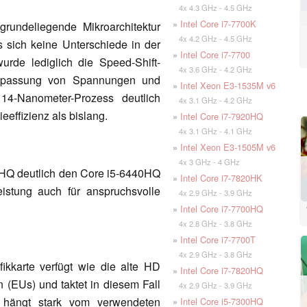
4x 4.3 GHz - 4.5 GHz
»
Intel Core i7-7700K
grundeliegende Mikroarchitektur
4x 4.2 GHz - 4.5 GHz
 sich keine Unterschiede in der
»
Intel Core i7-7700
urde lediglich die Speed-Shift-
4x 3.6 GHz - 4.2 GHz
Anpassung von Spannungen und
»
Intel Xeon E3-1535M v6
 14-Nanometer-Prozess deutlich
4x 3.1 GHz - 4.2 GHz
effizienz als bislang.
»
Intel Core i7-7920HQ
4x 3.1 GHz - 4.1 GHz
»
Intel Xeon E3-1505M v6
4x 3 GHz - 4 GHz
0HQ deutlich den Core i5-6440HQ
»
Intel Core i7-7820HK
istung auch für anspruchsvolle
4x 2.9 GHz - 3.9 GHz
»
Intel Core i7-7700HQ
4x 2.8 GHz - 3.8 GHz
»
Intel Core i7-7700T
4x 2.9 GHz - 3.8 GHz
fikkarte verfügt wie die alte HD
»
Intel Core i7-7820HQ
 (EUs) und taktet in diesem Fall
4x 2.9 GHz - 3.9 GHz
hängt stark vom verwendeten
»
Intel Core i5-7300HQ