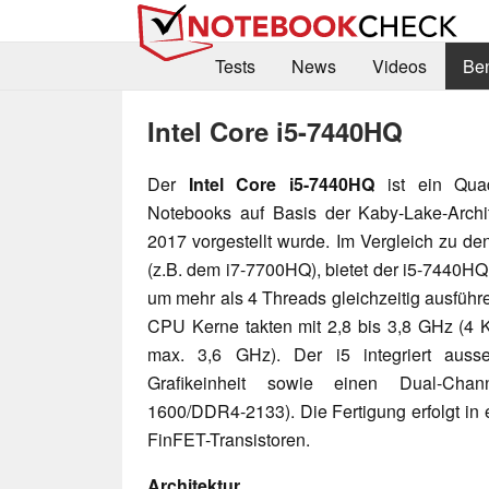
Tests
News
Videos
Be
Intel Core i5-7440HQ
Der
Intel Core i5-7440HQ
ist ein Quad
Notebooks auf Basis der Kaby-Lake-Archit
2017 vorgestellt wurde. Im Vergleich zu d
(z.B. dem i7-7700HQ), bietet der i5-7440H
um mehr als 4 Threads gleichzeitig ausführ
CPU Kerne takten mit 2,8 bis 3,8 GHz (4 
max. 3,6 GHz). Der i5 integriert aus
Grafikeinheit sowie einen Dual-Channe
1600/DDR4-2133). Die Fertigung erfolgt in
FinFET-Transistoren.
Architektur