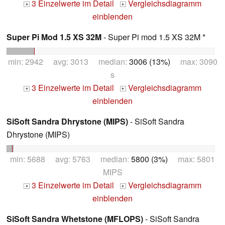
3 Einzelwerte im Detail
Vergleichsdiagramm
+
+
einblenden
Super Pi Mod 1.5 XS 32M
- Super Pi mod 1.5 XS 32M *
min: 2942 avg: 3013 median:
3006 (13%)
max: 3090
s
3 Einzelwerte im Detail
Vergleichsdiagramm
+
+
einblenden
SiSoft Sandra Dhrystone (MIPS)
- SiSoft Sandra
Dhrystone (MIPS)
min: 5688 avg: 5763 median:
5800 (3%)
max: 5801
MIPS
3 Einzelwerte im Detail
Vergleichsdiagramm
+
+
einblenden
SiSoft Sandra Whetstone (MFLOPS)
- SiSoft Sandra