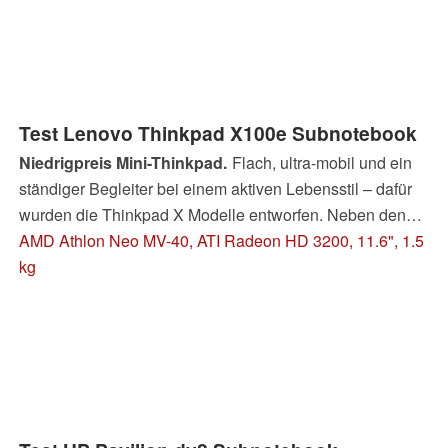
Test Lenovo Thinkpad X100e Subnotebook
Niedrigpreis Mini-Thinkpad.
Flach, ultra-mobil und ein
ständiger Begleiter bei einem aktiven Lebensstil – dafür
wurden die Thinkpad X Modelle entworfen. Neben den
teureren und größeren Kollegen der X-Serie bietet
AMD Athlon Neo MV-40, ATI Radeon HD 3200, 11.6", 1.5
Lenovo mit dem X100e laut eigenen Aussagen das
kg
preisgünstigste Thinkpad das es je gab. Allerdings sollte
man auch nicht allzu große Anforderungen an den 11-
Zöller stellen – mehr dazu im ausführlichen Test.