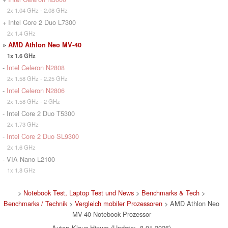
2x 1.04 GHz - 2.08 GHz
+ Intel Core 2 Duo L7300
2x 1.4 GHz
»
AMD Athlon Neo MV-40
1x 1.6 GHz
-
Intel Celeron N2808
2x 1.58 GHz - 2.25 GHz
-
Intel Celeron N2806
2x 1.58 GHz - 2 GHz
- Intel Core 2 Duo T5300
2x 1.73 GHz
-
Intel Core 2 Duo SL9300
2x 1.6 GHz
- VIA Nano L2100
1x 1.8 GHz
>
Notebook Test, Laptop Test und News
>
Benchmarks & Tech
>
Benchmarks / Technik
>
Vergleich mobiler Prozessoren
> AMD Athlon Neo
MV-40 Notebook Prozessor
Autor: Klaus Hinum (Update: 8.01.2026)