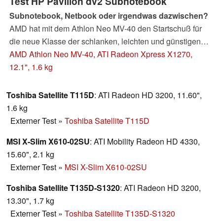
Test HP Pavilion dv2 Subnotebook
Subnotebook, Netbook oder irgendwas dazwischen?
AMD hat mit dem Athlon Neo MV-40 den Startschuß für
die neue Klasse der schlanken, leichten und günstigen
Subnotebooks abgegeben. Als erster Vertreter ist nun das
AMD Athlon Neo MV-40, ATI Radeon Xpress X1270,
HP Pavilion dv2 mit dem auf der AMD Yukon Plattform
12.1", 1.6 kg
aufbauenden System erhältlich. Kann das Vorreitermodell
einer neuen Klasse die Erwartungen erfüllen...?
Toshiba Satellite T115D
: ATI Radeon HD 3200, 11.60",
1.6 kg
Externer Test
»
Toshiba Satellite T115D
MSI X-Slim X610-02SU
: ATI Mobility Radeon HD 4330,
15.60", 2.1 kg
Externer Test
»
MSI X-Slim X610-02SU
Toshiba Satellite T135D-S1320
: ATI Radeon HD 3200,
13.30", 1.7 kg
Externer Test
»
Toshiba Satellite T135D-S1320