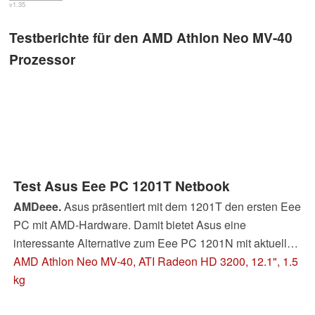
v1.35
Testberichte für den AMD Athlon Neo MV-40
Prozessor
Test Asus Eee PC 1201T Netbook
AMDeee.
Asus präsentiert mit dem 1201T den ersten Eee
PC mit AMD-Hardware. Damit bietet Asus eine
interessante Alternative zum Eee PC 1201N mit aktuellen
Komponenten von Intel an. Wie sich der AMD Athlon-
AMD Athlon Neo MV-40, ATI Radeon HD 3200, 12.1", 1.5
Neo-MV-40-Prozessor und die ATI-Grafikeinheit im Detail
kg
schlagen, lesen Sie in diesem Testbericht.