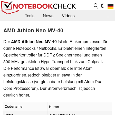
Tests
News
Videos
...
Benchmarks & Tech
Externe Tests
AMD Athlon Neo MV-40
Kaufberatung
Deals
Suche
Jobs
Der
AMD Athlon Neo MV-40
ist ein Einkernprozessor für
dünne Notebooks / Netbooks. Er bietet einen integrierten
Forum
Speicherkontroller für DDR2 Speicherriegel und einen
800 MHz getakteten HyperTransport Link zum Chipsatz.
Die Performance ist zwar oberhalb der Intel Atom
einzuordnen, jedoch bleibt er in etwa in der
Leistungsklasse (vergleichbare Leistung mit Atom Dual
Core Prozessoren). Der Stromverbrauch ist jedoch
deutlich höher.
Codename
Huron
Serie
AMD Athlon Neo