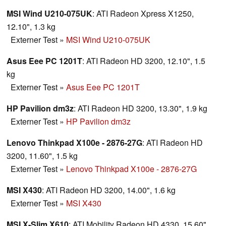
MSI Wind U210-075UK
: ATI Radeon Xpress X1250,
12.10", 1.3 kg
Externer Test
»
MSI Wind U210-075UK
Asus Eee PC 1201T
: ATI Radeon HD 3200, 12.10", 1.5
kg
Externer Test
»
Asus Eee PC 1201T
HP Pavilion dm3z
: ATI Radeon HD 3200, 13.30", 1.9 kg
Externer Test
»
HP Pavilion dm3z
Lenovo Thinkpad X100e - 2876-27G
: ATI Radeon HD
3200, 11.60", 1.5 kg
Externer Test
»
Lenovo Thinkpad X100e - 2876-27G
MSI X430
: ATI Radeon HD 3200, 14.00", 1.6 kg
Externer Test
»
MSI X430
MSI X-Slim X610
: ATI Mobility Radeon HD 4330, 15.60",