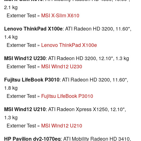
2.1 kg
Externer Test
»
MSI X-Slim X610
Lenovo ThinkPad X100e
: ATI Radeon HD 3200, 11.60",
1.4 kg
Externer Test
»
Lenovo ThinkPad X100e
MSI Wind12 U230
: ATI Radeon HD 3200, 12.10", 1.3 kg
Externer Test
»
MSI Wind12 U230
Fujitsu LifeBook P3010
: ATI Radeon HD 3200, 11.60",
1.8 kg
Externer Test
»
Fujitsu LifeBook P3010
MSI Wind12 U210
: ATI Radeon Xpress X1250, 12.10",
1.3 kg
Externer Test
»
MSI Wind12 U210
HP Pavilion dv2-1070eg
: ATI Mobility Radeon HD 3410,