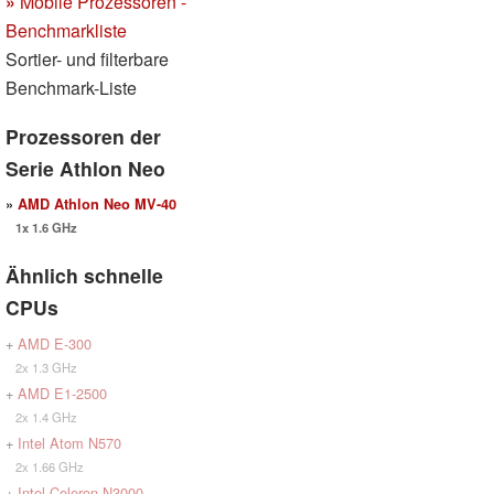
»
Mobile Prozessoren -
Benchmarkliste
Sortier- und filterbare
Benchmark-Liste
Prozessoren der
Serie Athlon Neo
»
AMD Athlon Neo MV-40
1x 1.6 GHz
Ähnlich schnelle
CPUs
+
AMD E-300
2x 1.3 GHz
+
AMD E1-2500
2x 1.4 GHz
+
Intel Atom N570
2x 1.66 GHz
+
Intel Celeron N3000