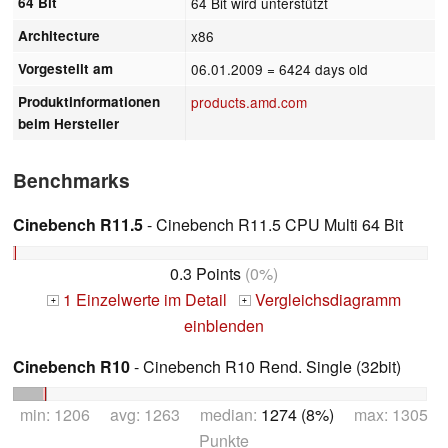
64 Bit
64 Bit wird unterstützt
Architecture
x86
Vorgestellt am
06.01.2009
= 6424 days old
Produktinformationen
products.amd.com
beim Hersteller
Benchmarks
Cinebench R11.5
- Cinebench R11.5 CPU Multi 64 Bit
0.3 Points
(0%)
1 Einzelwerte im Detail
Vergleichsdiagramm
+
+
einblenden
Cinebench R10
- Cinebench R10 Rend. Single (32bit)
min: 1206 avg: 1263 median:
1274 (8%)
max: 1305
Punkte