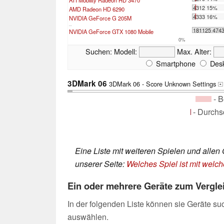
4312 15%
AMD Radeon HD 6290
4333 16%
NVIDIA GeForce G 205M
...
181125 474
NVIDIA GeForce GTX 1080 Mobile
0%
Suchen:
Modell:
Max. Alter:
Smartphone
Desk
3DMark 06
3DMark 06 - Score Unknown Settings
+
- B
- Durchs
Eine Liste mit weiteren Spielen und allen 
unserer Seite:
Welches Spiel ist mit welch
Ein oder mehrere Geräte zum Vergl
In der folgenden Liste können sie Geräte su
auswählen.