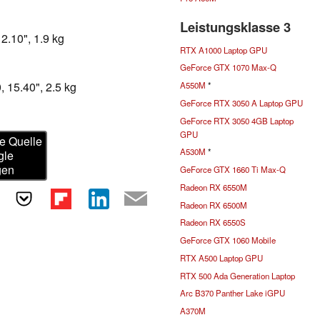
Leistungsklasse 3
2.10", 1.9 kg
RTX A1000 Laptop GPU
GeForce GTX 1070 Max-Q
, 15.40", 2.5 kg
A550M
*
GeForce RTX 3050 A Laptop GPU
GeForce RTX 3050 4GB Laptop
GPU
e Quelle
A530M
*
gle
gen
GeForce GTX 1660 Ti Max-Q
Radeon RX 6550M
Radeon RX 6500M
Radeon RX 6550S
GeForce GTX 1060 Mobile
RTX A500 Laptop GPU
RTX 500 Ada Generation Laptop
Arc B370 Panther Lake iGPU
A370M