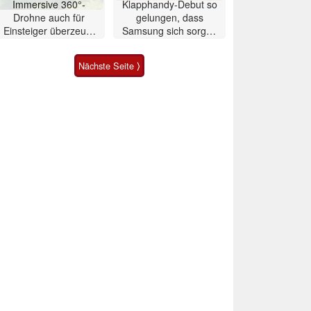
Immersive 360°-
Klapphandy-Debut so
Drohne auch für
gelungen, dass
Einsteiger überzeugt
Samsung sich sorgen
mit Einschränkungen
muss? – Razr Fold
Smartphone im Test
Nächste Seite ⟩