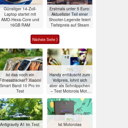
Günstiger 14-Zoll-
Erstmals unter 5 Euro:
Laptop startet mit
Aktuellster Teil einer
AMD-Hexa-Core und
Shooter-Legende feiert
16GB RAM
Tiefstpreis auf Steam
Nächste Seite ⟩
73%
Ist das noch ein
Handy enttäuscht zum
Fitnesstracker? Xiaomi
Vollpreis, lohnt sich
Smart Band 10 Pro im
aber als Schnäppchen
Test
– Test Motorola Moto
G47 Smartphone
86%
Antigravity A1 im Test:
Ist Motorolas