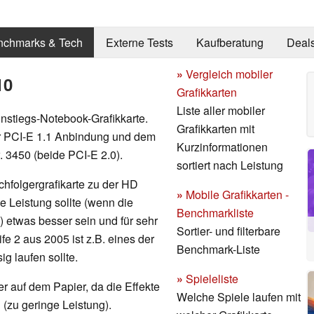
nchmarks & Tech
Externe Tests
Kaufberatung
Deal
»
Vergleich mobiler
10
Grafikkarten
Liste aller mobiler
nstiegs-Notebook-Grafikkarte.
Grafikkarten mit
er PCI-E 1.1 Anbindung und dem
Kurzinformationen
 3450 (beide PCI-E 2.0).
sortiert nach Leistung
chfolgergrafikarte zu der HD
»
Mobile Grafikkarten -
e Leistung sollte (wenn die
Benchmarkliste
 etwas besser sein und für sehr
Sortier- und filterbare
e 2 aus 2005 ist z.B. eines der
Benchmark-Liste
ig laufen sollte.
»
Spieleliste
er auf dem Papier, da die Effekte
Welche Spiele laufen mit
 (zu geringe Leistung).