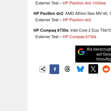
Externer Test
»
HP Pavilion dv2-1030ea
HP Pavilion dv2
: AMD Athlon Neo MV-40, 1
Externer Test
»
HP Pavilion dv2
HP Compaq 6730s
: Intel Core 2 Duo T5670
Externer Test
»
HP Compaq 6730s
Als bevorzugt
auf Goo
hinzufü