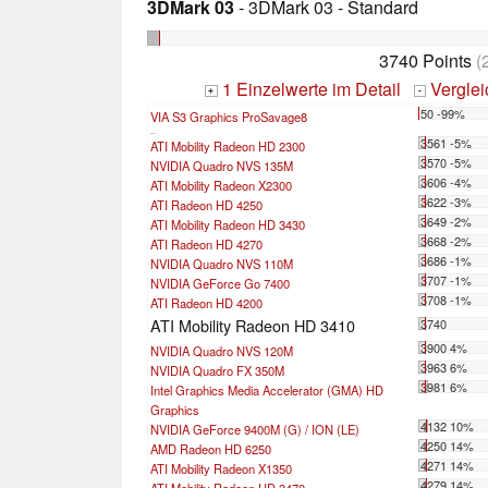
3DMark 03
- 3DMark 03 - Standard
3740 Points
(
1 Einzelwerte im Detail
Vergle
+
-
50 -99%
VIA S3 Graphics ProSavage8
...
3561 -5%
ATI Mobility Radeon HD 2300
3570 -5%
NVIDIA Quadro NVS 135M
3606 -4%
ATI Mobility Radeon X2300
3622 -3%
ATI Radeon HD 4250
3649 -2%
ATI Mobility Radeon HD 3430
3668 -2%
ATI Radeon HD 4270
3686 -1%
NVIDIA Quadro NVS 110M
3707 -1%
NVIDIA GeForce Go 7400
3708 -1%
ATI Radeon HD 4200
ATI Mobility Radeon HD 3410
3740
3900 4%
NVIDIA Quadro NVS 120M
3963 6%
NVIDIA Quadro FX 350M
3981 6%
Intel Graphics Media Accelerator (GMA) HD
Graphics
4132 10%
NVIDIA GeForce 9400M (G) / ION (LE)
4250 14%
AMD Radeon HD 6250
4271 14%
ATI Mobility Radeon X1350
4279 14%
ATI Mobility Radeon HD 3470