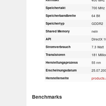
Speichertakt
700 MHz
Speicherbandbreite
64 Bit
Speichertyp
GDDR2
Shared Memory
nein
API
DirectX 1
Stromverbrauch
7.3 Watt
Transistoren
181 Milli
Herstellungsprozess
55 nm
Erscheinungsdatum
25.07.20
Herstellerseite
products
Benchmarks