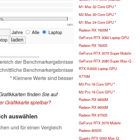
M1 Max 32-Core GPU
*
M2 Max 30-Core GPU
*
3%
M1 Max 24-Core GPU
*
100%
Radeon RX 7600M
*
Jahre
Alle
Laptop
GeForce RTX 3060 Laptop GPU
top
Radeon RX 7600S
GeForce RTX 2070 Super Mobile
ereich der Benchmarkergebnisse
GeForce RTX 2080 Super Max-Q
RTX A3000 Laptop GPU
chnittliche Benchmarkergebnisse
A770M
* Kleinere Werte sind besser
M3 Pro 18-Core GPU
*
M2 Pro 19-Core GPU
*
Grafikkarten finden Sie auf
Radeon RX 6650M
er Grafikkarte spielbar?
Radeon RX 6600M
eich auswählen
Radeon RX 6700S
GeForce RTX 2070 Mobile
chen und für einen Vergleich
Radeon 8050S
Quadro RTX 5000 Max-Q