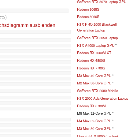
GeForce RTX 3070 Laptop GPU
Radeon 8065S
2%)
Radeon 8060S
ichsdiagramm ausblenden
RTX PRO 2000 Blackwell
Generation Laptop
GeForce RTX 5050 Laptop
RTX A4000 Laptop GPU
*
Radeon RX 7600M XT
Radeon RX 6800S
Radeon RX 7700S
M3 Max 40-Core GPU
*
M2 Max 38-Core GPU
*
GeForce RTX 2080 Mobile
RTX 2000 Ada Generation Laptop
Radeon RX 6700M
M5 Max 32-Core GPU *
M4 Max 32-Core GPU
*
M3 Max 30-Core GPU
*
Quadro RTX 5000 (Laptop)