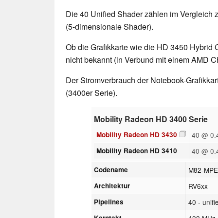
Die 40 Unified Shader zählen im Vergleich z
(5-dimensionale Shader).
Ob die Grafikkarte wie die HD 3450 Hybrid Cro
nicht bekannt (in Verbund mit einem AMD Ch
Der Stromverbrauch der Notebook-Grafikkart
(3400er Serie).
Mobility Radeon HD 3400 Serie
Mobility Radeon HD 3430
40 @ 0.
Mobility Radeon HD 3410
40 @ 0.
Codename
M82-MPE
Architektur
RV6xx
Pipelines
40 - unifi
Kerntakt
400 MHz