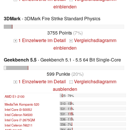
einblenden
3DMark
- 3DMark Fire Strike Standard Physics
3755 Points
(7%)
1 Einzelwerte im Detail
Vergleichsdiagramm
+
+
einblenden
Geekbench 5.5
- Geekbench 5.1 - 5.5 64 Bit Single-Core
599 Punkte
(20%)
1 Einzelwerte im Detail
Vergleichsdiagramm
+
-
ausblenden
125 -79%
AMD E1-2100
...
510 -15%
MediaTek Kompanio 520
531 -11%
Intel Core i3-5005U
531 -11%
Intel Celeron N4500
536 -11%
Intel Core i7-2675QM
556 -7%
Intel Celeron N6211
564 -6%