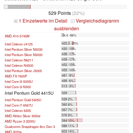
529 Points
(22%)
1 Einzelwerte im Detail
Vergleichsdiagramm
+
-
ausblenden
74.4 -86%
AMD A10-5745M
...
425.3 -20%
Intel Celeron J4125
430 -19%
Intel Pentium Silver N5030
438 -17%
Intel Pentium Silver N5000
439 -17%
Intel Celeron N6211
452 -15%
Intel Celeron N4500
455 -14%
Intel Pentium Silver J5005
481 -9%
AMD FX-7600P
499 -6%
Intel Core i3-5005U
513 -3%
Intel Core i3-N300
Intel Pentium Gold 4415U
529
539 2%
Intel Pentium Gold 5405U
560 6%
Intel Core i7-6567U
567 7%
Intel Celeron 6305
576 9%
AMD Athlon Silver 3050e
584 10%
AMD Ryzen 3 3200U
588 11%
Qualcomm Snapdragon 8cx Gen 3
603 14%
AMD 3020e