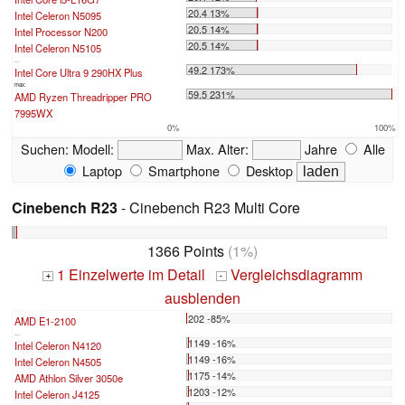
20.4 13%
Intel Celeron N5095
20.5 14%
Intel Processor N200
20.5 14%
Intel Celeron N5105
...
49.2 173%
Intel Core Ultra 9 290HX Plus
max:
59.5 231%
AMD Ryzen Threadripper PRO
7995WX
0%
100%
Suchen:
Modell:
Max. Alter:
Jahre
Alle
Laptop
Smartphone
Desktop
Cinebench R23
- Cinebench R23 Multi Core
1366 Points
(1%)
1 Einzelwerte im Detail
Vergleichsdiagramm
+
-
ausblenden
202 -85%
AMD E1-2100
...
1149 -16%
Intel Celeron N4120
1149 -16%
Intel Celeron N4505
1175 -14%
AMD Athlon Silver 3050e
1203 -12%
Intel Celeron J4125