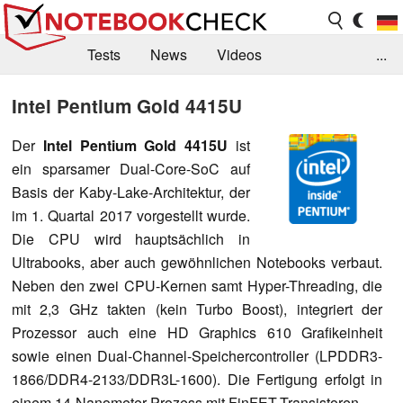
Tests
News
Videos
...
Benchmarks & Tech
Externe Tests
Intel Pentium Gold 4415U
Kaufberatung
Deals
Suche
Jobs
Der
Intel Pentium Gold 4415U
ist
ein sparsamer Dual-Core-SoC auf
Forum
Basis der Kaby-Lake-Architektur, der
im 1. Quartal 2017 vorgestellt wurde.
Die CPU wird hauptsächlich in
Ultrabooks, aber auch gewöhnlichen Notebooks verbaut.
Neben den zwei CPU-Kernen samt Hyper-Threading, die
mit 2,3 GHz takten (kein Turbo Boost), integriert der
Prozessor auch eine HD Graphics 610 Grafikeinheit
sowie einen Dual-Channel-Speichercontroller (LPDDR3-
1866/DDR4-2133/DDR3L-1600). Die Fertigung erfolgt in
einem 14-Nanometer-Prozess mit FinFET-Transistoren.