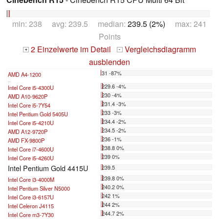
min: 238 avg: 239.5 median:
239.5 (2%)
max: 241
Points
2 Einzelwerte im Detail
Vergleichsdiagramm
+
-
ausblenden
31 -87%
AMD A4-1200
...
229.6 -4%
Intel Core i5-4300U
230 -4%
AMD A10-9620P
231.4 -3%
Intel Core i5-7Y54
233 -3%
Intel Pentium Gold 5405U
234.4 -2%
Intel Core i5-4210U
234.5 -2%
AMD A12-9720P
236 -1%
AMD FX-9800P
238.8 0%
Intel Core i7-4600U
239 0%
Intel Core i5-4260U
Intel Pentium Gold 4415U
239.5
239.8 0%
Intel Core i3-4000M
240.2 0%
Intel Pentium Silver N5000
242 1%
Intel Core i3-6157U
244 2%
Intel Celeron J4115
244.7 2%
Intel Core m3-7Y30