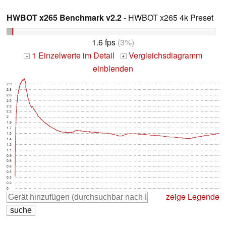
HWBOT x265 Benchmark v2.2
- HWBOT x265 4k Preset
1.6 fps
(3%)
1 Einzelwerte im Detail
Vergleichsdiagramm
+
+
einblenden
2.9
2.8
2.6
2.5
2.3
2.2
2
1.9
1.7
1.5
1.4
1.2
1.1
0.9
0.8
0.6
0.5
0.3
0.2
0
zeige Legende