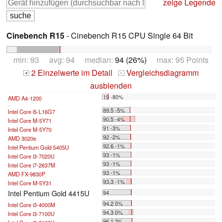
zeige Legende
Cinebench R15
- Cinebench R15 CPU Single 64 Bit
min: 93 avg: 94 median:
94 (26%)
max: 95 Points
2 Einzelwerte im Detail
Vergleichsdiagramm
+
-
ausblenden
19 -80%
AMD A4-1200
...
89.5 -5%
Intel Core i5-L16G7
90.5 -4%
Intel Core M-5Y71
91 -3%
Intel Core M-5Y70
92 -2%
AMD 3020e
92.6 -1%
Intel Pentium Gold 5405U
93 -1%
Intel Core i3-7020U
93 -1%
Intel Core i7-2637M
93 -1%
AMD FX-9830P
93.3 -1%
Intel Core M-5Y31
Intel Pentium Gold 4415U
94
94.2 0%
Intel Core i3-4000M
94.3 0%
Intel Core i3-7100U
96.1 2%