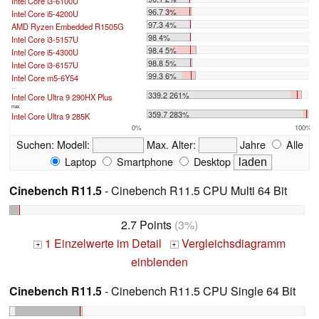
Intel Core i3-6100U
96.7 3%
Intel Core i5-4200U
97.3 4%
AMD Ryzen Embedded R1505G
98 4%
Intel Core i3-5157U
98.4 5%
Intel Core i5-4300U
98.8 5%
Intel Core i3-6157U
99.3 6%
Intel Core m5-6Y54
...
339.2 261%
Intel Core Ultra 9 290HX Plus
max:
359.7 283%
Intel Core Ultra 9 285K
0%
100%
Suchen:
Modell:
Max. Alter:
Jahre
Alle
Laptop
Smartphone
Desktop
Cinebench R11.5
- Cinebench R11.5 CPU Multi 64 Bit
2.7 Points
(3%)
1 Einzelwerte im Detail
Vergleichsdiagramm
+
+
einblenden
Cinebench R11.5
- Cinebench R11.5 CPU Single 64 Bit