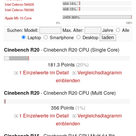
604 14%
Intel Celeron N4505
608 15%
Intel Celeron N5095
...
2459 365%
Apple M5 10-Core
0%
100%
Suchen:
Modell:
Max. Alter:
Jahre
Alle
Laptop
Smartphone
Desktop
Cinebench R20
- Cinebench R20 CPU (Single Core)
181.3 Points
(20%)
1 Einzelwerte im Detail
Vergleichsdiagramm
+
+
einblenden
Cinebench R20
- Cinebench R20 CPU (Multi Core)
356 Points
(1%)
1 Einzelwerte im Detail
Vergleichsdiagramm
+
+
einblenden
Cinebench R15
- Cinebench R15 CPU Multi 64 Bit