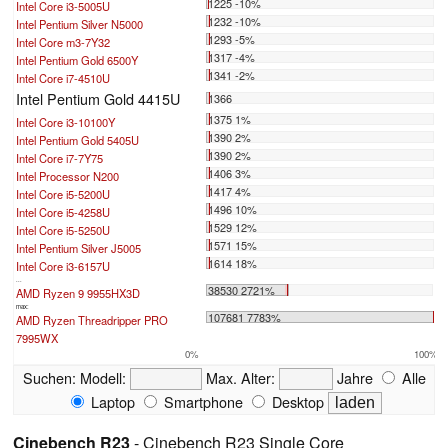
1225 -10%
Intel Core i3-5005U
1232 -10%
Intel Pentium Silver N5000
1293 -5%
Intel Core m3-7Y32
1317 -4%
Intel Pentium Gold 6500Y
1341 -2%
Intel Core i7-4510U
Intel Pentium Gold 4415U
1366
1375 1%
Intel Core i3-10100Y
1390 2%
Intel Pentium Gold 5405U
1390 2%
Intel Core i7-7Y75
1406 3%
Intel Processor N200
1417 4%
Intel Core i5-5200U
1496 10%
Intel Core i5-4258U
1529 12%
Intel Core i5-5250U
1571 15%
Intel Pentium Silver J5005
1614 18%
Intel Core i3-6157U
...
38530 2721%
AMD Ryzen 9 9955HX3D
max:
107681 7783%
AMD Ryzen Threadripper PRO
7995WX
0%
100%
Suchen:
Modell:
Max. Alter:
Jahre
Alle
Laptop
Smartphone
Desktop
Cinebench R23
- Cinebench R23 Single Core