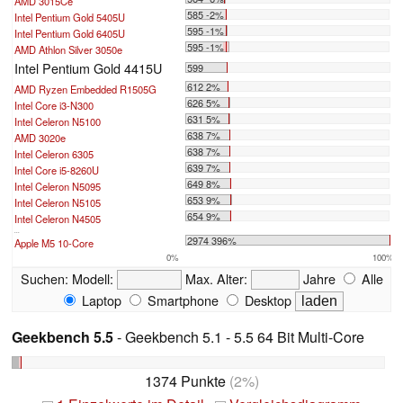
AMD 3015Ce
585 -2%
Intel Pentium Gold 5405U
595 -1%
Intel Pentium Gold 6405U
595 -1%
AMD Athlon Silver 3050e
Intel Pentium Gold 4415U
599
612 2%
AMD Ryzen Embedded R1505G
626 5%
Intel Core i3-N300
631 5%
Intel Celeron N5100
638 7%
AMD 3020e
638 7%
Intel Celeron 6305
639 7%
Intel Core i5-8260U
649 8%
Intel Celeron N5095
653 9%
Intel Celeron N5105
654 9%
Intel Celeron N4505
...
2974 396%
Apple M5 10-Core
0%
100%
Suchen:
Modell:
Max. Alter:
Jahre
Alle
Laptop
Smartphone
Desktop
Geekbench 5.5
- Geekbench 5.1 - 5.5 64 Bit Multi-Core
1374 Punkte
(2%)