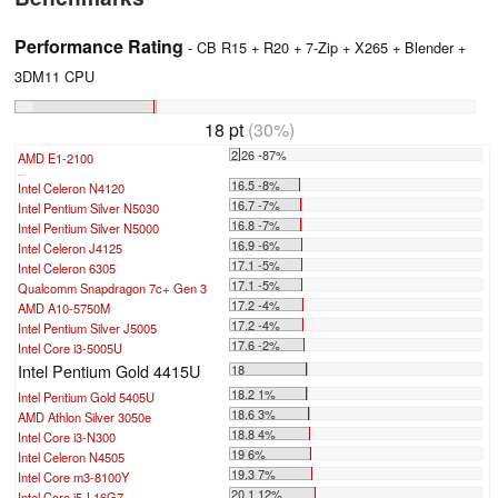
Performance Rating
- CB R15 + R20 + 7-Zip + X265 + Blender +
3DM11 CPU
18 pt
(30%)
2.26 -87%
AMD E1-2100
...
16.5 -8%
Intel Celeron N4120
16.7 -7%
Intel Pentium Silver N5030
16.8 -7%
Intel Pentium Silver N5000
16.9 -6%
Intel Celeron J4125
17.1 -5%
Intel Celeron 6305
17.1 -5%
Qualcomm Snapdragon 7c+ Gen 3
17.2 -4%
AMD A10-5750M
17.2 -4%
Intel Pentium Silver J5005
17.6 -2%
Intel Core i3-5005U
Intel Pentium Gold 4415U
18
18.2 1%
Intel Pentium Gold 5405U
18.6 3%
AMD Athlon Silver 3050e
18.8 4%
Intel Core i3-N300
19 6%
Intel Celeron N4505
19.3 7%
Intel Core m3-8100Y
20.1 12%
Intel Core i5-L16G7