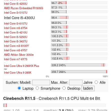
96.7 -2%
Intel Core i5-4200U
97.3 -1%
AMD Ryzen Embedded R1505G
98 0%
Intel Core i3-5157U
Intel Core i5-4300U
98.4
98.8 0%
Intel Core i3-6157U
99.3 1%
Intel Core m5-6Y54
99.3 1%
Intel Core i5-4210U
100.3 2%
Intel Core i5-5250U
101 3%
Intel Core i5-3437U
101.3 3%
Intel Core m3-8100Y
102 4%
Intel Core m5-6Y57
102 4%
AMD Athlon Silver 3050e
102.8 4%
Intel Core m7-6Y75
...
339.2 245%
Intel Core Ultra 9 290HX Plus
max:
359.7 266%
Intel Core Ultra 9 285K
0%
100%
Suchen:
Modell:
Max. Alter:
Jahre
Alle
Laptop
Smartphone
Desktop
Cinebench R11.5
- Cinebench R11.5 CPU Multi 64 Bit
min: 1.05 avg: 2.6 median:
2.8 (3%)
max: 2.79 Points