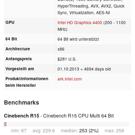
HyperThreading, AVX, AVX2, Quick
Sync, Virtualization, AES-NI
GPU
Intel HD Graphics 4400
(200 - 1100
MHz)
64 Bit
64 Bit wird unterstützt
Architecture
x86
Anfangspreis
$281 U.S.
Vorgestellt am
01.10.2013
= 4694 days old
Produktinformationen
ark.intel.com
beim Hersteller
Benchmarks
Cinebench R15
- Cinebench R15 CPU Multi 64 Bit
min: 87 avg: 229.6 median:
253 (2%)
max: 258