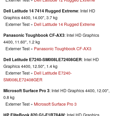
Dell Latitude 14 7414 Rugged Extreme
: Intel HD
Graphics 4400, 14.00", 3.7 kg
Externer Test
»
Dell Latitude 14 Rugged Extreme
Panasonic Toughbook CF-AX3
: Intel HD Graphics
4400, 11.60", 1.2 kg
Externer Test
»
Panasonic Toughbook CF-AX3
Dell Latitude E7240-SM008LE72408GER
: Intel HD
Graphics 4400, 12.50", 1.4 kg
Externer Test
»
Dell Latitude E7240-
SM008LE72408GER
Microsoft Surface Pro 3
: Intel HD Graphics 4400, 12.00",
0.8 kg
Externer Test
»
Microsoft Surface Pro 3
HP EliteBook 820 G1-F1R78AW
: Intel HD Graphics