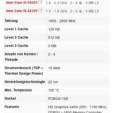
Intel Core i5-4302Y
1.6 - 2.3 GHz
2 / 4
3 MB L3
Intel Core i5-4210Y
1.5 - 1.9 GHz
2 / 4
3 MB L3
Taktung
1900 - 2900 MHz
Level 1 Cache
128 KB
Level 2 Cache
512 KB
Level 3 Cache
3 MB
Anzahl von Kernen /
2 / 4
Threads
Stromverbrauch (TDP =
15 Watt
Thermal Design Power)
Herstellungstechnologie
22 nm
Max. Temperatur
100 °C
Socket
FCBGA1168
Features
HD Graphics 4400 (200 - 1100 MHz),
DDR3(L)-1600 Memory Controller,