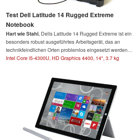
Test Dell Latitude 14 Rugged Extreme
Notebook
Hart wie Stahl.
Dells Latitude 14 Rugged Extreme ist ein
besonders robust ausgeführtes Arbeitsgerät, das an
technikfeindlichen Orten problemlos eingesetzt werden
kann. Neben der soliden Verpackung verfügt es über
Intel Core i5-4300U, HD Graphics 4400, 14", 3.7 kg
leistungsfähige Komponenten und zeitgemäße
Schnittstellen. Was man vom Rugged Latitude erwarten
kann, haben wir ausführlich getestet.