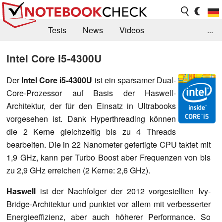
Tests
News
Videos
...
Benchmarks & Tech
Externe Tests
Intel Core i5-4300U
Kaufberatung
Deals
Suche
Jobs
Der
Intel Core i5-
4300U
ist ein sparsamer Dual-
Core-Prozessor auf Basis der Haswell-
Forum
Architektur, der für den Einsatz in Ultrabooks
vorgesehen ist. Dank Hyperthreading können
die 2 Kerne gleichzeitig bis zu 4 Threads
bearbeiten. Die in 22 Nanometer gefertigte CPU taktet mit
1,9 GHz, kann per Turbo Boost aber Frequenzen von bis
zu 2,9 GHz erreichen (2 Kerne: 2,6 GHz).
Haswell
ist der Nachfolger der 2012 vorgestellten Ivy-
Bridge-Architektur und punktet vor allem mit verbesserter
Energieeffizienz, aber auch höherer Performance. So