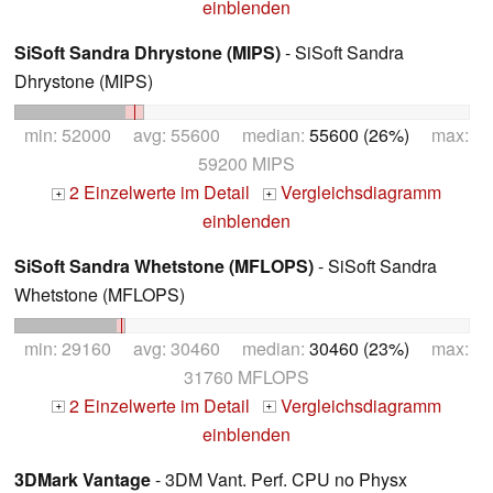
einblenden
SiSoft Sandra Dhrystone (MIPS)
- SiSoft Sandra
Dhrystone (MIPS)
min: 52000 avg: 55600 median:
55600 (26%)
max:
59200 MIPS
2 Einzelwerte im Detail
Vergleichsdiagramm
+
+
einblenden
SiSoft Sandra Whetstone (MFLOPS)
- SiSoft Sandra
Whetstone (MFLOPS)
min: 29160 avg: 30460 median:
30460 (23%)
max:
31760 MFLOPS
2 Einzelwerte im Detail
Vergleichsdiagramm
+
+
einblenden
3DMark Vantage
- 3DM Vant. Perf. CPU no Physx