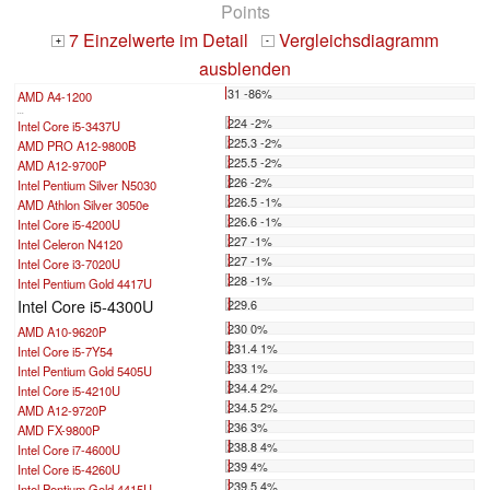
Points
7 Einzelwerte im Detail
Vergleichsdiagramm
+
-
ausblenden
31 -86%
AMD A4-1200
...
224 -2%
Intel Core i5-3437U
225.3 -2%
AMD PRO A12-9800B
225.5 -2%
AMD A12-9700P
226 -2%
Intel Pentium Silver N5030
226.5 -1%
AMD Athlon Silver 3050e
226.6 -1%
Intel Core i5-4200U
227 -1%
Intel Celeron N4120
227 -1%
Intel Core i3-7020U
228 -1%
Intel Pentium Gold 4417U
Intel Core i5-4300U
229.6
230 0%
AMD A10-9620P
231.4 1%
Intel Core i5-7Y54
233 1%
Intel Pentium Gold 5405U
234.4 2%
Intel Core i5-4210U
234.5 2%
AMD A12-9720P
236 3%
AMD FX-9800P
238.8 4%
Intel Core i7-4600U
239 4%
Intel Core i5-4260U
239.5 4%
Intel Pentium Gold 4415U