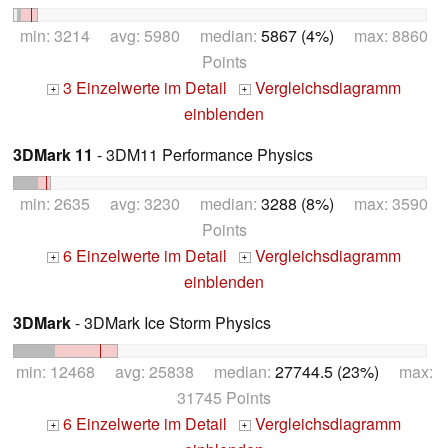
min: 3214 avg: 5980 median:
5867 (4%)
max: 8860
Points
3 Einzelwerte im Detail
Vergleichsdiagramm
+
+
einblenden
3DMark 11
- 3DM11 Performance Physics
min: 2635 avg: 3230 median:
3288 (8%)
max: 3590
Points
6 Einzelwerte im Detail
Vergleichsdiagramm
+
+
einblenden
3DMark
- 3DMark Ice Storm Physics
min: 12468 avg: 25838 median:
27744.5 (23%)
max:
31745 Points
6 Einzelwerte im Detail
Vergleichsdiagramm
+
+