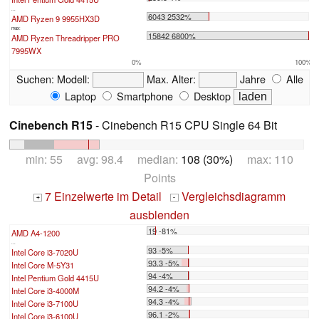
...
6043 2532%
AMD Ryzen 9 9955HX3D
max:
15842 6800%
AMD Ryzen Threadripper PRO
7995WX
0%
100%
Suchen:
Modell:
Max. Alter:
Jahre
Alle
Laptop
Smartphone
Desktop
Cinebench R15
- Cinebench R15 CPU Single 64 Bit
min: 55 avg: 98.4 median:
108 (30%)
max: 110
Points
7 Einzelwerte im Detail
Vergleichsdiagramm
+
-
ausblenden
19 -81%
AMD A4-1200
...
93 -5%
Intel Core i3-7020U
93.3 -5%
Intel Core M-5Y31
94 -4%
Intel Pentium Gold 4415U
94.2 -4%
Intel Core i3-4000M
94.3 -4%
Intel Core i3-7100U
96.1 -2%
Intel Core i3-6100U