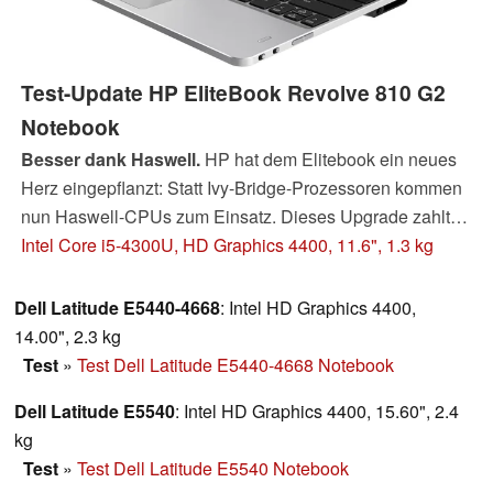
Test-Update HP EliteBook Revolve 810 G2
Notebook
Besser dank Haswell.
HP hat dem Elitebook ein neues
Herz eingepflanzt: Statt Ivy-Bridge-Prozessoren kommen
nun Haswell-CPUs zum Einsatz. Dieses Upgrade zahlt
sich aus, denn das Convertible bietet nun längere
Intel Core i5-4300U, HD Graphics 4400, 11.6", 1.3 kg
Akkulaufzeiten - bei etwas höherer Rechenleistung.
Dell Latitude E5440-4668
: Intel HD Graphics 4400,
14.00", 2.3 kg
Test
»
Test Dell Latitude E5440-4668 Notebook
Dell Latitude E5540
: Intel HD Graphics 4400, 15.60", 2.4
kg
Test
»
Test Dell Latitude E5540 Notebook