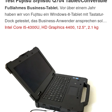
Test Fujitsu Stylistic Q704 Tablet/Convertible
Fußlahmes Business-Tablet.
Vor über einem Jahr
haben wir von Fujitsu ein Windows-8-Tablet mit Tastatur-
Dock getestet, das Business-Anwender ansprechen soll.
Der Nachfolger bringt einige Änderungen mit sich. Jedoch
Intel Core i5-4300U, HD Graphics 4400, 12.5", 2.1 kg
nicht alle zum Besseren.