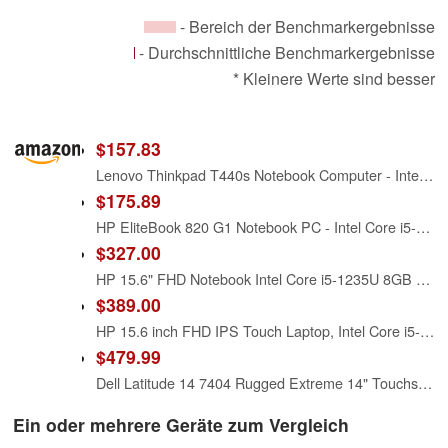
- Bereich der Benchmarkergebnisse
- Durchschnittliche Benchmarkergebnisse
* Kleinere Werte sind besser
$157.83
Lenovo Thinkpad T440s Notebook Computer - Intel Core i5-4300U 1.9GHz - 8GB RAM - 128GB SSD - 14' HD (1600x900) Display - WiFi - Bluetooth - Webcam - Windows 10 Pro 64 Bit (Renewed)
$175.89
HP EliteBook 820 G1 Notebook PC - Intel Core i5-4300U 1.9GHz (Renewed)
$327.00
HP 15.6" FHD Notebook Intel Core i5-1235U 8GB RAM 512GB SSD Natural Silver
$389.00
HP 15.6 inch FHD IPS Touch Laptop, Intel Core i5-1334U, 8GB DDR4 RAM, 512GB SSD, Windows 11 Home, Intel Iris Xe Graphics, Natural Silver, 15-fd0154wm
$479.99
Dell Latitude 14 7404 Rugged Extreme 14" Touchscreen Notebook - Intel Core i5 i5-4300U 1.90 GHz 462-5917
Ein oder mehrere Geräte zum Vergleich