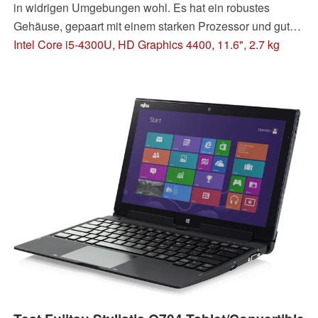
in widrigen Umgebungen wohl. Es hat ein robustes
Gehäuse, gepaart mit einem starken Prozessor und guten
Eingabegeräten zu bieten. Dafür verlangt Dell allerdings
Intel Core i5-4300U, HD Graphics 4400, 11.6", 2.7 kg
auch einen gehörigen Preis.