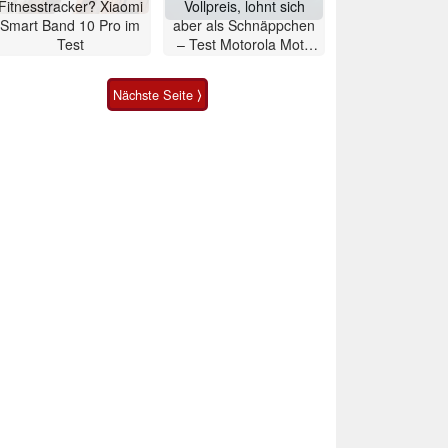
Fitnesstracker? Xiaomi
Vollpreis, lohnt sich
Smart Band 10 Pro im
aber als Schnäppchen
Test
– Test Motorola Moto
G47 Smartphone
Nächste Seite ⟩