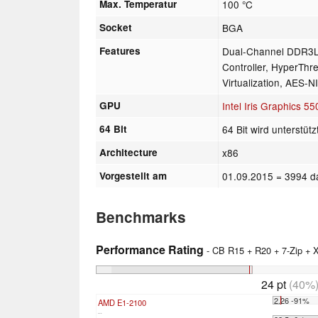
Max. Temperatur
100 °C
Socket
BGA
Features
Dual-Channel DDR3
Controller, HyperThr
Virtualization, AES-N
GPU
Intel Iris Graphics 55
64 Bit
64 Bit wird unterstütz
Architecture
x86
Vorgestellt am
01.09.2015
= 3994 d
Benchmarks
Performance Rating
- CB R15 + R20 + 7-Zip +
24 pt
(40%
2.26 -91%
AMD E1-2100
...