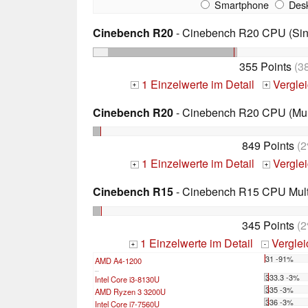
Smartphone
Desk
Cinebench R20
- Cinebench R20 CPU (Sin
355 Points
(3
1 Einzelwerte im Detail
Vergle
+
+
Cinebench R20
- Cinebench R20 CPU (Mul
849 Points
(2
1 Einzelwerte im Detail
Vergle
+
+
Cinebench R15
- Cinebench R15 CPU Multi
345 Points
(2
1 Einzelwerte im Detail
Vergle
+
-
31 -91%
AMD A4-1200
...
333.3 -3%
Intel Core i3-8130U
335 -3%
AMD Ryzen 3 3200U
336 -3%
Intel Core i7-7560U