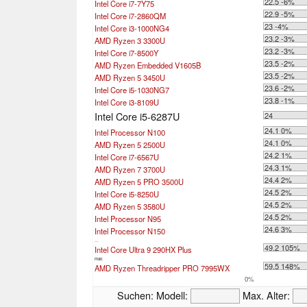
22.5 -6%
Intel Core i7-7Y75
22.9 -5%
Intel Core i7-2860QM
23 -4%
Intel Core i3-1000NG4
23.2 -3%
AMD Ryzen 3 3300U
23.2 -3%
Intel Core i7-8500Y
23.5 -2%
AMD Ryzen Embedded V1605B
23.5 -2%
AMD Ryzen 5 3450U
23.6 -2%
Intel Core i5-1030NG7
23.8 -1%
Intel Core i3-8109U
Intel Core i5-6287U
24
24.1 0%
Intel Processor N100
24.1 0%
AMD Ryzen 5 2500U
24.2 1%
Intel Core i7-6567U
24.3 1%
AMD Ryzen 7 3700U
24.4 2%
AMD Ryzen 5 PRO 3500U
24.5 2%
Intel Core i5-8250U
24.5 2%
AMD Ryzen 5 3580U
24.5 2%
Intel Processor N95
24.6 3%
Intel Processor N150
...
49.2 105%
Intel Core Ultra 9 290HX Plus
max:
59.5 148%
AMD Ryzen Threadripper PRO 7995WX
0%
Suchen:
Modell:
Max. Alter: