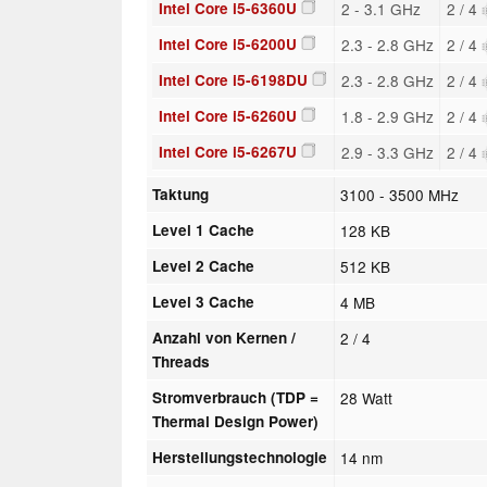
Intel Core i5-6360U
2 - 3.1 GHz
2 / 4
Intel Core i5-6200U
2.3 - 2.8 GHz
2 / 4
Intel Core i5-6198DU
2.3 - 2.8 GHz
2 / 4
Intel Core i5-6260U
1.8 - 2.9 GHz
2 / 4
Intel Core i5-6267U
2.9 - 3.3 GHz
2 / 4
Taktung
3100 - 3500 MHz
Level 1 Cache
128 KB
Level 2 Cache
512 KB
Level 3 Cache
4 MB
Anzahl von Kernen /
2 / 4
Threads
Stromverbrauch (TDP =
28 Watt
Thermal Design Power)
Herstellungstechnologie
14 nm