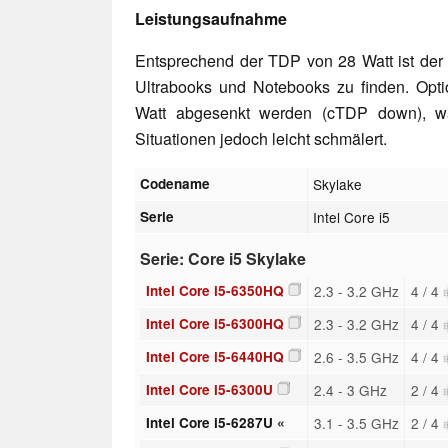
Leistungsaufnahme
Entsprechend der TDP von 28 Watt ist der 
Ultrabooks und Notebooks zu finden. Opt
Watt abgesenkt werden (cTDP down), wa
Situationen jedoch leicht schmälert.
Codename
Skylake
Serie
Intel Core i5
Serie: Core i5 Skylake
Intel Core i5-6350HQ
2.3 - 3.2 GHz
4 / 4
Intel Core i5-6300HQ
2.3 - 3.2 GHz
4 / 4
Intel Core i5-6440HQ
2.6 - 3.5 GHz
4 / 4
Intel Core i5-6300U
2.4 - 3 GHz
2 / 4
Intel Core i5-6287U «
3.1 - 3.5 GHz
2 / 4