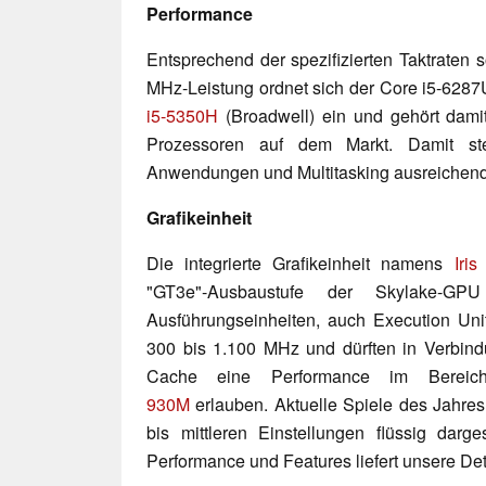
Performance
Entsprechend der spezifizierten Taktraten 
MHz-Leistung ordnet sich der Core i5-628
i5-5350H
(Broadwell) ein und gehört dami
Prozessoren auf dem Markt. Damit ste
Anwendungen und Multitasking ausreichend
Grafikeinheit
Die integrierte Grafikeinheit namens
Iri
"GT3e"-Ausbaustufe der Skylake-G
Ausführungseinheiten, auch Execution Uni
300 bis 1.100 MHz und dürften in Verbi
Cache eine Performance im Bereic
930M
erlauben. Aktuelle Spiele des Jahres
bis mittleren Einstellungen flüssig darge
Performance und Features liefert unsere Det