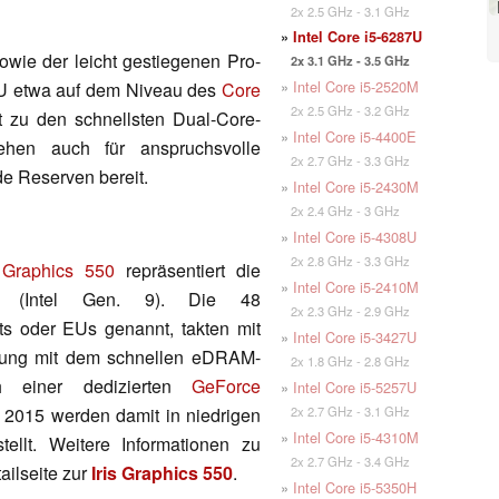
2x 2.5 GHz - 3.1 GHz
»
Intel Core i5-6287U
sowie der leicht gestiegenen Pro-
2x 3.1 GHz - 3.5 GHz
»
Intel Core i5-2520M
7U etwa auf dem Niveau des
Core
2x 2.5 GHz - 3.2 GHz
t zu den schnellsten Dual-Core-
»
Intel Core i5-4400E
hen auch für anspruchsvolle
2x 2.7 GHz - 3.3 GHz
e Reserven bereit.
»
Intel Core i5-2430M
2x 2.4 GHz - 3 GHz
»
Intel Core i5-4308U
2x 2.8 GHz - 3.3 GHz
s Graphics 550
repräsentiert die
»
Intel Core i5-2410M
PU (Intel Gen. 9). Die 48
2x 2.3 GHz - 2.9 GHz
ts oder EUs genannt, takten mit
»
Intel Core i5-3427U
ndung mit dem schnellen eDRAM-
2x 1.8 GHz - 2.8 GHz
h einer dedizierten
GeForce
»
Intel Core i5-5257U
2x 2.7 GHz - 3.1 GHz
 2015 werden damit in niedrigen
»
Intel Core i5-4310M
stellt. Weitere Informationen zu
2x 2.7 GHz - 3.4 GHz
ailseite zur
Iris Graphics 550
.
»
Intel Core i5-5350H