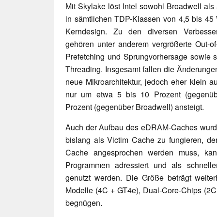
Mit Skylake löst Intel sowohl Broadwell al
in sämtlichen TDP-Klassen von 4,5 bis 45 W
Kerndesign. Zu den diversen Verbesser
gehören unter anderem vergrößerte Out-of-
Prefetching und Sprungvorhersage sowie s
Threading. Insgesamt fallen die Änderungen
neue Mikroarchitektur, jedoch eher klein 
nur um etwa 5 bis 10 Prozent (gegenübe
Prozent (gegenüber Broadwell) ansteigt.
Auch der Aufbau des eDRAM-Caches wurde vo
bislang als Victim Cache zu fungieren, de
Cache angesprochen werden muss, ka
Programmen adressiert und als schnelle
genutzt werden. Die Größe beträgt weite
Modelle (4C + GT4e), Dual-Core-Chips (2C
begnügen.