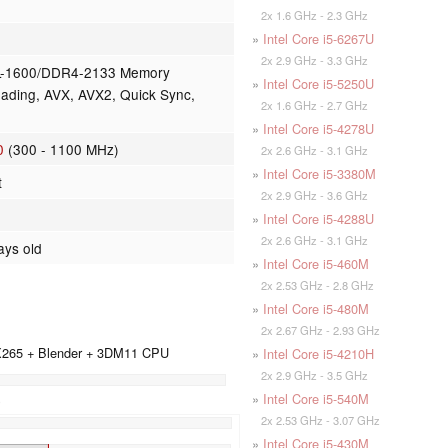
2x 1.6 GHz - 2.3 GHz
»
Intel Core i5-6267U
2x 2.9 GHz - 3.3 GHz
L-1600/DDR4-2133 Memory
»
Intel Core i5-5250U
eading, AVX, AVX2, Quick Sync,
2x 1.6 GHz - 2.7 GHz
I
»
Intel Core i5-4278U
0
(300 - 1100 MHz)
2x 2.6 GHz - 3.1 GHz
»
Intel Core i5-3380M
t
2x 2.9 GHz - 3.6 GHz
»
Intel Core i5-4288U
2x 2.6 GHz - 3.1 GHz
ays old
»
Intel Core i5-460M
2x 2.53 GHz - 2.8 GHz
»
Intel Core i5-480M
2x 2.67 GHz - 2.93 GHz
 X265 + Blender + 3DM11 CPU
»
Intel Core i5-4210H
2x 2.9 GHz - 3.5 GHz
)
»
Intel Core i5-540M
2x 2.53 GHz - 3.07 GHz
»
Intel Core i5-430M