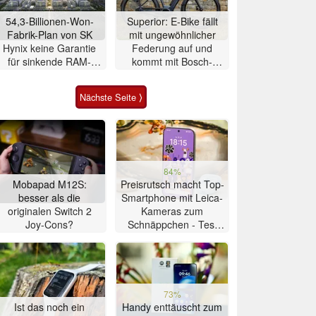
54,3-Billionen-Won-
Superior: E-Bike fällt
Fabrik-Plan von SK
mit ungewöhnlicher
Hynix keine Garantie
Federung auf und
für sinkende RAM-
kommt mit Bosch-
Preise
Mittelmotor
Nächste Seite ⟩
84%
Mobapad M12S:
Preisrutsch macht Top-
besser als die
Smartphone mit Leica-
originalen Switch 2
Kameras zum
Joy-Cons?
Schnäppchen - Test
Xiaomi 17T
73%
Ist das noch ein
Handy enttäuscht zum