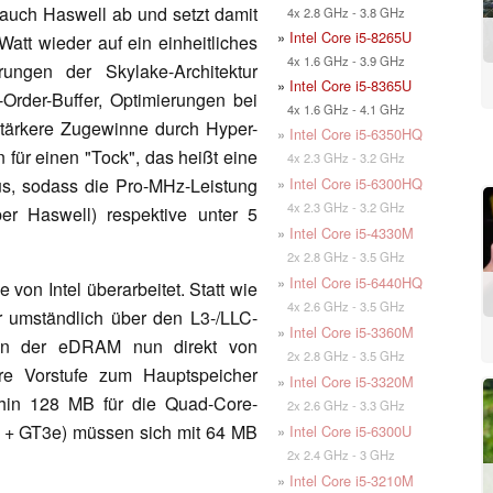
s auch Haswell ab und setzt damit
4x 2.8 GHz - 3.8 GHz
»
Intel Core i5-8265U
att wieder auf ein einheitliches
4x 1.6 GHz - 3.9 GHz
ungen der Skylake-Architektur
»
Intel Core i5-8365U
Order-Buffer, Optimierungen bei
4x 1.6 GHz - 4.1 GHz
tärkere Zugewinne durch Hyper-
»
Intel Core i5-6350HQ
 für einen "Tock", das heißt eine
4x 2.3 GHz - 3.2 GHz
»
Intel Core i5-6300HQ
aus, sodass die Pro-MHz-Leistung
4x 2.3 GHz - 3.2 GHz
r Haswell) respektive unter 5
»
Intel Core i5-4330M
2x 2.8 GHz - 3.5 GHz
»
Intel Core i5-6440HQ
n Intel überarbeitet. Statt wie
4x 2.6 GHz - 3.5 GHz
r umständlich über den L3-/LLC-
»
Intel Core i5-3360M
nn der eDRAM nun direkt von
2x 2.8 GHz - 3.5 GHz
re Vorstufe zum Hauptspeicher
»
Intel Core i5-3320M
rhin 128 MB für die Quad-Core-
2x 2.6 GHz - 3.3 GHz
 + GT3e) müssen sich mit 64 MB
»
Intel Core i5-6300U
2x 2.4 GHz - 3 GHz
»
Intel Core i5-3210M