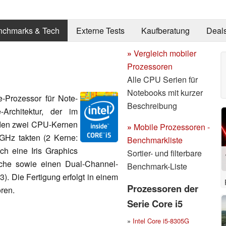
nchmarks & Tech
Externe Tests
Kaufberatung
Deal
»
Vergleich mobiler
Prozessoren
Alle CPU Serien für
Notebooks mit kurzer
e-Prozessor für Note-
Beschreibung
Architektur, der im
 den zwei CPU-Kernen
»
Mobile Prozessoren -
 GHz takten (2 Kerne:
Benchmarkliste
ch eine Iris Graphics
Sortier- und filterbare
che sowie einen Dual-Channel-
Benchmark-Liste
. Die Fertigung erfolgt in einem
Prozessoren der
ren.
Serie Core i5
»
Intel Core i5-8305G