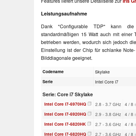
Features liefert unsere Detailseite zur
Iris 
Leistungsaufnahme
Dank "Configurable TDP" kann d
standardmäßigen 15 Watt auch mit einer
betrieben werden, wodurch sich jedoch die
Einstellung ist der Chip für schlanke Note
Bilddiagonale geeignet.
Codename
Skylake
Serie
Intel Core i7
Serie: Core i7 Skylake
Intel Core i7-6970HQ
2.8 - 3.7 GHz
4 / 8
Intel Core i7-6920HQ
2.9 - 3.8 GHz
4 / 8
Intel Core i7-6820HK
2.7 - 3.6 GHz
4 / 8
Intel Core i7-6820HQ
2.7 - 3.6 GHz
4 / 8