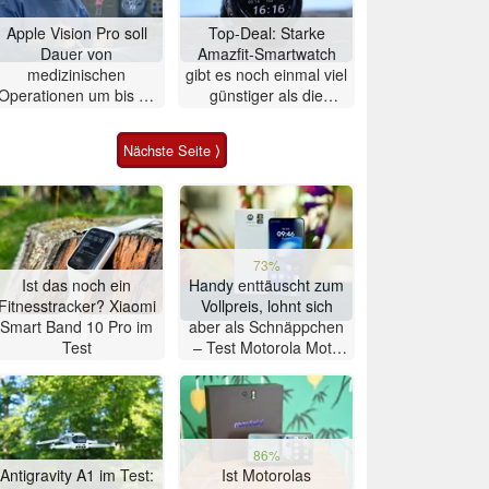
Apple Vision Pro soll
Top-Deal: Starke
Dauer von
Amazfit-Smartwatch
medizinischen
gibt es noch einmal viel
Operationen um bis zu
günstiger als die
20% verkürzen
Garmin-Konkurrenz
Nächste Seite ⟩
73%
Ist das noch ein
Handy enttäuscht zum
Fitnesstracker? Xiaomi
Vollpreis, lohnt sich
Smart Band 10 Pro im
aber als Schnäppchen
Test
– Test Motorola Moto
G47 Smartphone
86%
Antigravity A1 im Test:
Ist Motorolas