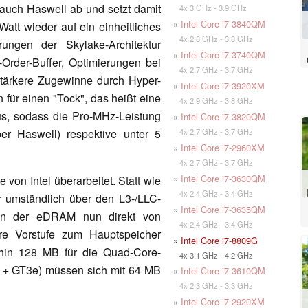
s auch Haswell ab und setzt damit
4x 3 GHz - 3.9 GHz
»
Intel Core i7-3840QM
att wieder auf ein einheitliches
4x 2.8 GHz - 3.8 GHz
ungen der Skylake-Architektur
»
Intel Core i7-3740QM
Order-Buffer, Optimierungen bei
4x 2.7 GHz - 3.7 GHz
tärkere Zugewinne durch Hyper-
»
Intel Core i7-3920XM
 für einen "Tock", das heißt eine
4x 2.9 GHz - 3.8 GHz
aus, sodass die Pro-MHz-Leistung
»
Intel Core i7-3820QM
4x 2.7 GHz - 3.7 GHz
r Haswell) respektive unter 5
»
Intel Core i7-2960XM
4x 2.7 GHz - 3.7 GHz
»
Intel Core i7-3630QM
n Intel überarbeitet. Statt wie
4x 2.4 GHz - 3.4 GHz
r umständlich über den L3-/LLC-
»
Intel Core i7-3635QM
nn der eDRAM nun direkt von
4x 2.4 GHz - 3.4 GHz
re Vorstufe zum Hauptspeicher
»
Intel Core i7-8809G
rhin 128 MB für die Quad-Core-
4x 3.1 GHz - 4.2 GHz
 + GT3e) müssen sich mit 64 MB
»
Intel Core i7-3610QM
4x 2.3 GHz - 3.3 GHz
»
Intel Core i7-2920XM