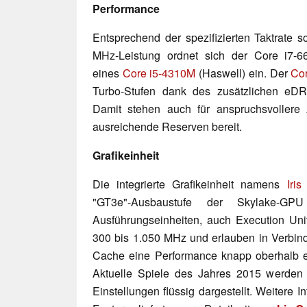
Performance
Entsprechend der spezifizierten Taktrate s
MHz-Leistung ordnet sich der Core i7-
eines
Core i5-4310M
(Haswell) ein. Der
Co
Turbo-Stufen dank des zusätzlichen eD
Damit stehen auch für anspruchsvollere
ausreichende Reserven bereit.
Grafikeinheit
Die integrierte Grafikeinheit namens
Iri
"GT3e"-Ausbaustufe der Skylake-G
Ausführungseinheiten, auch Execution Uni
300 bis 1.050 MHz und erlauben in Verbi
Cache eine Performance knapp oberhalb e
Aktuelle Spiele des Jahres 2015 werden d
Einstellungen flüssig dargestellt. Weitere