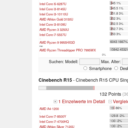
345 1%
Intel Core i5-6287U
345.5 1%
Intel Core i3-8145U
351.8 3%
Intel Core i3-10110U
352 3%
AMD Athlon Gold 3150U
352.5 3%
Intel Core i3-8109U
352.7 3%
AMD Ryzen 3 3250U
353 3%
Intel Core i7-5557U
...
6043 1667%
AMD Ryzen 9 9955HX3D
max:
15842 4532
AMD Ryzen Threadripper PRO 7995WX
0%
Suchen:
Modell:
Max. Alter:
Smartphone
Desk
Cinebench R15
- Cinebench R15 CPU Sing
132 Points
(3
1 Einzelwerte im Detail
Vergle
+
-
19 -86%
AMD A4-1200
...
129.8 -2%
Intel Core i7-8500Y
130 -2%
Intel Core i7-4700HQ
130 -2%
AMD Athlon Silver 7120U