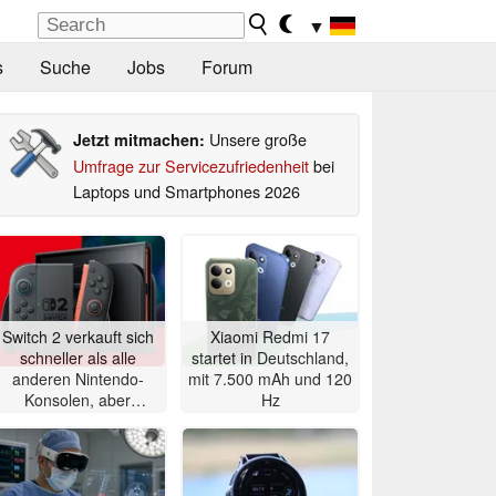
▼
s
Suche
Jobs
Forum
Unsere große
Jetzt mitmachen:
Umfrage zur Servicezufriedenheit
bei
Laptops und Smartphones 2026
Switch 2 verkauft sich
Xiaomi Redmi 17
schneller als alle
startet in Deutschland,
anderen Nintendo-
mit 7.500 mAh und 120
Konsolen, aber
Hz
Preiserhöhung steht an