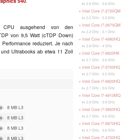
Graphics 540
.
4x 2.9 GHz - 3.8 GHz
»
Intel Core i7-2720QM
4x 2.2 GHz - 3.3 GHz
»
Intel Core i7-2670QM
ie CPU ausgehend von den
4x 2.2 GHz - 3.1 GHz
 TDP von 9,5 Watt (cTDP Down)
»
Intel Core i7-4980HQ
 Performance reduziert. Je nach
4x 2.8 GHz - 4 GHz
- und Ultrabooks ab etwa 11 Zoll
»
Intel Core i7-6820HK
4x 2.7 GHz - 3.6 GHz
»
Intel Core i7-5700HQ
4x 2.7 GHz - 3.5 GHz
»
Intel Core i7-6820HQ
4x 2.7 GHz - 3.6 GHz
»
Intel Core i7-4910MQ
4x 2.9 GHz - 3.9 GHz
8 MB L3
»
Intel Core i7-5850HQ
4x 2.7 GHz - 3.6 GHz
8 MB L3
»
Intel Core i7-6870HQ
8 MB L3
4x 2.7 GHz - 3.6 GHz
»
Intel Core i7-4700HQ
8 MB L3