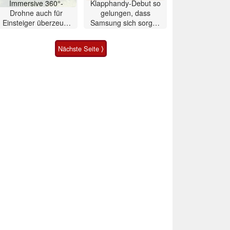
Immersive 360°-
Klapphandy-Debut so
Drohne auch für
gelungen, dass
Einsteiger überzeugt
Samsung sich sorgen
mit Einschränkungen
muss? – Razr Fold
Smartphone im Test
Nächste Seite ⟩