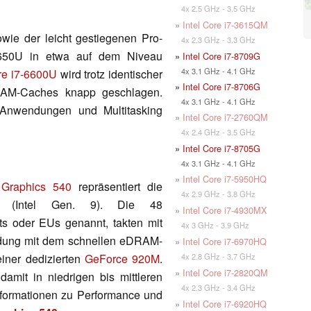
4x 2.5 GHz - 3.5 GHz
»
Intel Core i7-3615QM
owie der leicht gestiegenen Pro-
4x 2.3 GHz - 3.3 GHz
6650U in etwa auf dem Niveau
»
Intel Core i7-8709G
4x 3.1 GHz - 4.1 GHz
re i7-6600U
wird trotz identischer
»
Intel Core i7-8706G
RAM-Caches knapp geschlagen.
4x 3.1 GHz - 4.1 GHz
 Anwendungen und Multitasking
»
Intel Core i7-2760QM
4x 2.4 GHz - 3.5 GHz
»
Intel Core i7-8705G
4x 3.1 GHz - 4.1 GHz
»
Intel Core i7-5950HQ
s Graphics 540
repräsentiert die
4x 2.9 GHz - 3.8 GHz
PU (Intel Gen. 9). Die 48
»
Intel Core i7-4930MX
ts oder EUs genannt, takten mit
4x 3 GHz - 3.9 GHz
ndung mit dem schnellen eDRAM-
»
Intel Core i7-6970HQ
4x 2.8 GHz - 3.7 GHz
iner dedizierten
GeForce 920M
.
»
Intel Core i7-2820QM
amit in niedrigen bis mittleren
4x 2.3 GHz - 3.4 GHz
 Informationen zu Performance und
»
Intel Core i7-6920HQ