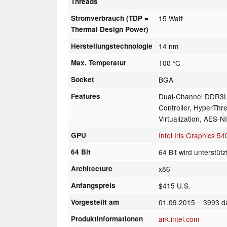
Threads
Stromverbrauch (TDP =
15 Watt
Thermal Design Power)
Herstellungstechnologie
14 nm
Max. Temperatur
100 °C
Socket
BGA
Features
Dual-Channel DDR3
Controller, HyperThr
Virtualization, AES-N
GPU
Intel Iris Graphics 54
64 Bit
64 Bit wird unterstütz
Architecture
x86
Anfangspreis
$415 U.S.
Vorgestellt am
01.09.2015
= 3993 d
Produktinformationen
ark.intel.com