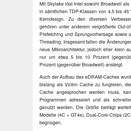
Mit Skylake löst Intel sowohl Broadwell al
in sämtlichen TDP-Klassen von 4,5 bis 45 W
Kerndesign. Zu den diversen Verbesser
gehören unter anderem vergrößerte Out-of-
Prefetching und Sprungvorhersage sowie s
Threading. Insgesamt fallen die Änderungen
neue Mikroarchitektur, jedoch eher klein 
nur um etwa 5 bis 10 Prozent (gegenübe
Prozent (gegenüber Broadwell) ansteigt.
Auch der Aufbau des eDRAM-Caches wurde vo
bislang als Victim Cache zu fungieren, de
Cache angesprochen werden muss, ka
Programmen adressiert und als schnelle
genutzt werden. Die Größe beträgt weite
Modelle (4C + GT4e), Dual-Core-Chips (2C
begnügen.