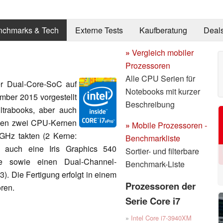
nchmarks & Tech
Externe Tests
Kaufberatung
Deal
»
Vergleich mobiler
Prozessoren
Alle CPU Serien für
er Dual-Core-SoC auf
Notebooks mit kurzer
ember 2015 vorgestellt
Beschreibung
ltrabooks, aber auch
den zwei CPU-Kernen
»
Mobile Prozessoren -
 GHz takten (2 Kerne:
Benchmarkliste
r auch eine Iris Graphics 540
Sortier- und filterbare
e sowie einen Dual-Channel-
Benchmark-Liste
. Die Fertigung erfolgt in einem
Prozessoren der
ren.
Serie Core i7
»
Intel Core i7-3940XM