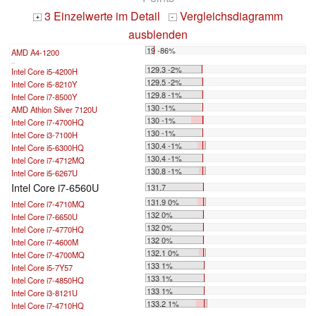
3 Einzelwerte im Detail
Vergleichsdiagramm
+
-
ausblenden
19 -86%
AMD A4-1200
...
129.3 -2%
Intel Core i5-4200H
129.5 -2%
Intel Core i5-8210Y
129.8 -1%
Intel Core i7-8500Y
130 -1%
AMD Athlon Silver 7120U
130 -1%
Intel Core i7-4700HQ
130 -1%
Intel Core i3-7100H
130.4 -1%
Intel Core i5-6300HQ
130.4 -1%
Intel Core i7-4712MQ
130.8 -1%
Intel Core i5-6267U
Intel Core i7-6560U
131.7
131.9 0%
Intel Core i7-4710MQ
132 0%
Intel Core i7-6650U
132 0%
Intel Core i7-4770HQ
132 0%
Intel Core i7-4600M
132.1 0%
Intel Core i7-4700MQ
133 1%
Intel Core i5-7Y57
133 1%
Intel Core i7-4850HQ
133 1%
Intel Core i3-8121U
133.2 1%
Intel Core i7-4710HQ
...