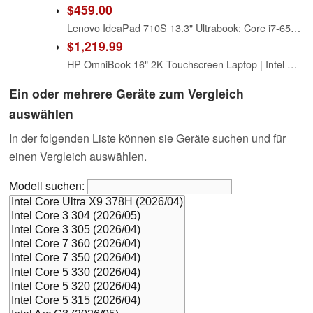
$459.00
Lenovo IdeaPad 710S 13.3" Ultrabook: Core i7-6560U, 256GB SSD, 8GB RAM, Full HD 1080p Display
$1,219.99
HP OmniBook 16" 2K Touchscreen Laptop | Intel Core Ultra 7 255U (Beats i9-10880H) | 32GB RAM | 2TB SSD | Intel Integrated Graphics | Win 11 | Fast Charge | Wi-Fi 7 | W/Mouse
Ein oder mehrere Geräte zum Vergleich
auswählen
In der folgenden Liste können sie Geräte suchen und für
einen Vergleich auswählen.
Modell suchen: