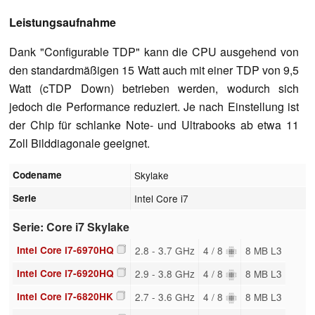
Leistungsaufnahme
Dank "Configurable TDP" kann die CPU ausgehend von
den standardmäßigen 15 Watt auch mit einer TDP von 9,5
Watt (cTDP Down) betrieben werden, wodurch sich
jedoch die Performance reduziert. Je nach Einstellung ist
der Chip für schlanke Note- und Ultrabooks ab etwa 11
Zoll Bilddiagonale geeignet.
Codename
Skylake
Serie
Intel Core i7
Serie: Core i7 Skylake
Intel Core i7-6970HQ
2.8 - 3.7 GHz
4 / 8
8 MB L3
Intel Core i7-6920HQ
2.9 - 3.8 GHz
4 / 8
8 MB L3
Intel Core i7-6820HK
2.7 - 3.6 GHz
4 / 8
8 MB L3