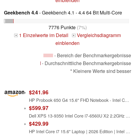
einblenden
Geekbench 4.4
- Geekbench 4.1 - 4.4 64 Bit Multi-Core
7776 Punkte
(7%)
1 Einzelwerte im Detail
Vergleichsdiagramm
+
+
einblenden
- Bereich der Benchmarkergebnisse
- Durchschnittliche Benchmarkergebnisse
* Kleinere Werte sind besser
$241.96
HP Probook 650 G4 15.6" FHD Notebook - Intel Core i7 8650U 1.9 GHz - 8 GB RAM - 256 GB SSD - Windows 11 (Renewed)
$599.97
Dell XPS 13-9350 Intel Core i7-6560U X2 2.2GHz 16GB 512GB SSD 13.3in, Silver (Renewed)
$429.99
HP Intel Core i7 15.6" Laptop | 2026 Edition | Intel High-Performance Core i7-1255U up to 4.7GHz | 8GB RAM - 256GB PCIe SSD | Webcam | Windows 11 with Office 365 for The Web | Business & Academic