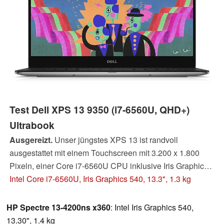
Test Dell XPS 13 9350 (i7-6560U, QHD+)
Ultrabook
Ausgereizt.
Unser jüngstes XPS 13 ist randvoll
ausgestattet mit einem Touchscreen mit 3.200 x 1.800
Pixeln, einer Core i7-6560U CPU inklusive Iris Graphics
540 und einer 512 GB NVMe SSD. Sind die zusätzlichen
Intel Core i7-6560U, Iris Graphics 540, 13.3", 1.3 kg
Pferdestärken die höheren Kosten wert?
HP Spectre 13-4200ns x360
: Intel Iris Graphics 540,
13.30", 1.4 kg