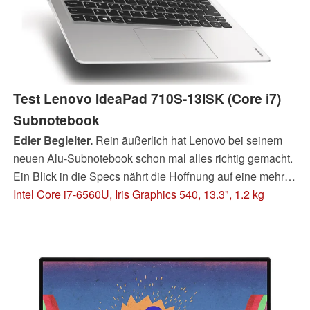
Test Lenovo IdeaPad 710S-13ISK (Core i7)
Subnotebook
Edler Begleiter.
Rein äußerlich hat Lenovo bei seinem
neuen Alu-Subnotebook schon mal alles richtig gemacht.
Ein Blick in die Specs nährt die Hoffnung auf eine mehr
als angemessene Performance, offenbart aber auch die
Intel Core i7-6560U, Iris Graphics 540, 13.3", 1.2 kg
spärliche Anschlussaustattung des Kandidaten. Wie es
um Eingabegeräte, Bildschirm, Emissionen und
Laufzeiten bestellt ist, verrät unser umfangreicher Test.