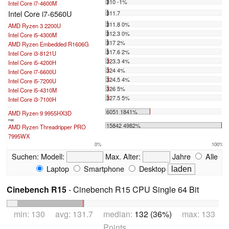
310 -1%
Intel Core i7-4600M
Intel Core i7-6560U
311.7
311.8 0%
AMD Ryzen 3 2200U
312.3 0%
Intel Core i5-4300M
317 2%
AMD Ryzen Embedded R1606G
317.6 2%
Intel Core i3-8121U
323.3 4%
Intel Core i5-4200H
324 4%
Intel Core i7-6600U
324.5 4%
Intel Core i5-7200U
326 5%
Intel Core i5-4310M
327.5 5%
Intel Core i3-7100H
...
6051 1841%
AMD Ryzen 9 9955HX3D
max:
15842 4982%
AMD Ryzen Threadripper PRO
7995WX
0%
100%
Suchen:
Modell:
Max. Alter:
Jahre
Alle
Laptop
Smartphone
Desktop
Cinebench R15
- Cinebench R15 CPU Single 64 Bit
min: 130 avg: 131.7 median:
132 (36%)
max: 133
Points