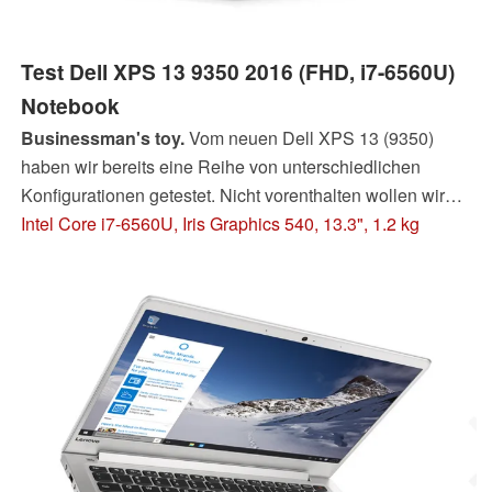
Test Dell XPS 13 9350 2016 (FHD, i7-6560U)
Notebook
Businessman's toy.
Vom neuen Dell XPS 13 (9350)
haben wir bereits eine Reihe von unterschiedlichen
Konfigurationen getestet. Nicht vorenthalten wollen wir
Ihnen auch die uns aktuell vorliegende Variante mit Intel
Intel Core i7-6560U, Iris Graphics 540, 13.3", 1.2 kg
i7-6560U CPU samt Intel Iris Graphics 540 in
Kombination mit dem matten 1080p-Display. Außerdem:
In diesem Update widmen wir uns intensiv der
vieldiskutierten CABC-Problematik beim XPS 13 mit
FHD-Display.