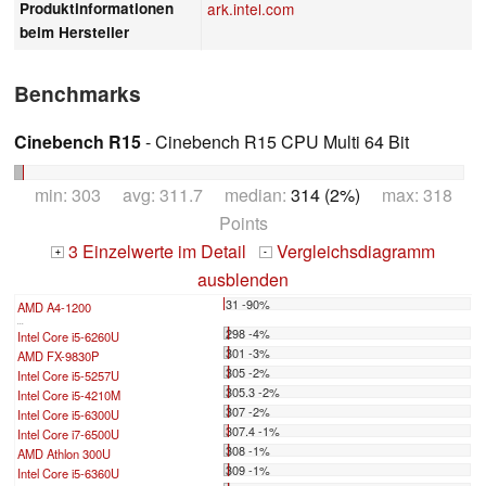
Produktinformationen
ark.intel.com
beim Hersteller
Benchmarks
Cinebench R15
- Cinebench R15 CPU Multi 64 Bit
min: 303 avg: 311.7 median:
314 (2%)
max: 318
Points
3 Einzelwerte im Detail
Vergleichsdiagramm
+
-
ausblenden
31 -90%
AMD A4-1200
...
298 -4%
Intel Core i5-6260U
301 -3%
AMD FX-9830P
305 -2%
Intel Core i5-5257U
305.3 -2%
Intel Core i5-4210M
307 -2%
Intel Core i5-6300U
307.4 -1%
Intel Core i7-6500U
308 -1%
AMD Athlon 300U
309 -1%
Intel Core i5-6360U