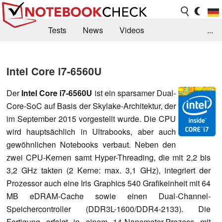
Tests
News
Videos
...
Benchmarks & Tech
Externe Tests
Intel Core i7-6560U
Kaufberatung
Deals
Suche
Jobs
Der
Intel Core i7-6560U
ist ein sparsamer Dual-
Forum
Core-SoC auf Basis der Skylake-Architektur, der
im September 2015 vorgestellt wurde. Die CPU
wird hauptsächlich in Ultrabooks, aber auch
gewöhnlichen Notebooks verbaut. Neben den
zwei CPU-Kernen samt Hyper-Threading, die mit 2,2 bis
3,2 GHz takten (2 Kerne: max. 3,1 GHz), integriert der
Prozessor auch eine Iris Graphics 540 Grafikeinheit mit 64
MB eDRAM-Cache sowie einen Dual-Channel-
Speichercontroller (DDR3L-1600/DDR4-2133). Die
Fertigung erfolgt in einem 14-Nanometer-Prozess mit