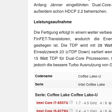
Anfang Jänner eingeführten Dual-Core-
außerdem schon HDCP 2.2 beherrschen.
Leistungsaufnahme
Die Fertigung erfolgt in einem weiter verb
FinFET-Transistoren, wodurch die Ener
gestiegen ist. Die TDP wird mit 28 Watt
Einsatzzweck 23 (cTDP Down) variiert werd
15 Watt TDP für Dual-Core Prozessoren, is
jedoch die bessere Turbo Ausnutzung von
Codename
Coffee Lake-U
Serie
Intel Coffee Lake
Serie: Coffee Lake Coffee Lake-U
Intel Core i7-8557U
1.7 - 4.5 GHz
4 / 8
Intel Core i5-8279U
2.4 - 4.1 GHz
4 / 8