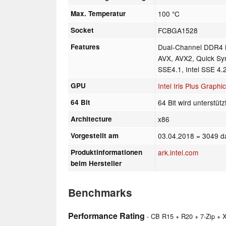
Max. Temperatur
100 °C
Socket
FCBGA1528
Features
Dual-Channel DDR4 M
AVX, AVX2, Quick Sync
SSE4.1, Intel SSE 4.
GPU
Intel Iris Plus Graphi
64 Bit
64 Bit wird unterstütz
Architecture
x86
Vorgestellt am
03.04.2018
= 3049 d
Produktinformationen
ark.intel.com
beim Hersteller
Benchmarks
Performance Rating
- CB R15 + R20 + 7-Zip +