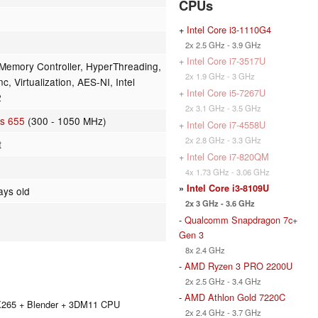
CPUs
+
Intel Core i3-1110G4
2x 2.5 GHz - 3.9 GHz
+
Intel Core i7-3517U
emory Controller, HyperThreading,
2x 1.9 GHz - 3 GHz
, Virtualization, AES-NI, Intel
+
Intel Core i5-7267U
2
2x 3.1 GHz - 3.5 GHz
cs 655
(300 - 1050 MHz)
+
Intel Core i7-4558U
2x 2.8 GHz - 3.3 GHz
t
+
Intel Core i7-820QM
4x 1.73 GHz - 3.06 GHz
»
Intel Core i3-8109U
ays old
2x 3 GHz - 3.6 GHz
-
Qualcomm Snapdragon 7c+
Gen 3
8x 2.4 GHz
-
AMD Ryzen 3 PRO 2200U
2x 2.5 GHz - 3.4 GHz
-
AMD Athlon Gold 7220C
 X265 + Blender + 3DM11 CPU
2x 2.4 GHz - 3.7 GHz