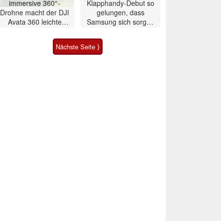
immersive 360°-
Klapphandy-Debut so
Drohne macht der DJI
gelungen, dass
Avata 360 leichte
Samsung sich sorgen
Konkurrenz
muss? – Razr Fold
Smartphone im Test
Nächste Seite ⟩