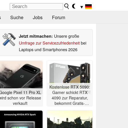
▼
s
Suche
Jobs
Forum
Unsere große
Jetzt mitmachen:
Umfrage zur Servicezufriedenheit
bei
Laptops und Smartphones 2026
Kostenlose RTX 5090:
Google Pixel 11 Pro XL
Gamer schickt RTX
wird schon vor Release
4090 zur Reparatur,
verkauft
bekommt Gratis-
Upgrade