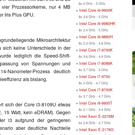
8x 4 GHz - 5 GHz
t vier Prozessorkerne, nur 4 MB
»
Intel Core i9-9900K
r Iris Plus GPU.
8x 3.6 GHz - 5 GHz
»
Intel Core i9-9980HK
8x 2.4 GHz - 5 GHz
»
Intel Core i9-9880H
ugrundeliegende Mikroarchitektur
8x 2.3 GHz - 4.8 GHz
 sich keine Unterschiede in der
»
Intel Core i7-9700K
urde lediglich die Speed-Shift-
8x 3.6 GHz - 4.9 GHz
Anpassung von Spannungen und
»
Intel Core i7-8086K
6x 3.7 GHz - 5 GHz
 14-Nanometer-Prozess deutlich
»
Intel Core i7-9700
effizienz als bislang.
8x 3 GHz - 4.7 GHz
»
Intel Core i7-8700K
6x 3.7 GHz - 4.7 GHz
»
Intel Core i9-9900T
ert sich der Core i3-8109U etwas
8x 2.1 GHz - 4.4 GHz
z, 15 Watt, kein eDRAM). Gegen
»
Intel Xeon E-2276M
der i3 aufgrund der geringeren
6x 2.8 GHz - 4.7 GHz
nario aber deutliche Nachteile
»
Intel Xeon E-2176G