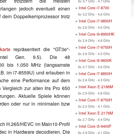
er trotzdem die meisten
6x 3.7 GHz - 4.7 GHz
»
Intel Core i7-8700
langen jedoch eventuell einen
6x 3.2 GHz - 4.6 GHz
f dem Doppelkernprozessor trotz
»
Intel Core i7-9850H
6x 2.6 GHz - 4.6 GHz
»
Intel Core i9-8950HK
6x 2.9 GHz - 4.8 GHz
»
Intel Core i7-9750H
karte
repräsentiert die "GT3e"-
6x 2.6 GHz - 4.5 GHz
(Intel Gen. 9.5). Die 48
»
Intel Core i5-9600K
300 bis 1.050 MHz (langsamste
6x 3.7 GHz - 4.6 GHz
.B. im i7-8559U) und erlauben in
»
Intel Core i7-8850H
che eine Performance auf dem
6x 2.6 GHz - 4.3 GHz
»
Intel Xeon E-2186M
ergleich zur alten Iris Pro 650
6x 2.9 GHz - 4.8 GHz
rungen. Aktuelle Spiele können
»
Intel Core i7-8750H
werden oder nur in minimalen bzw
6x 2.2 GHz - 4.1 GHz
»
Intel Xeon E-2176M
6x 2.7 GHz - 4.4 GHz
ch H.265/HEVC im Main10-Profil
»
Intel Core i5-9400F
dec in Hardware decodieren. Die
6x 2.9 GHz - 4.1 GHz