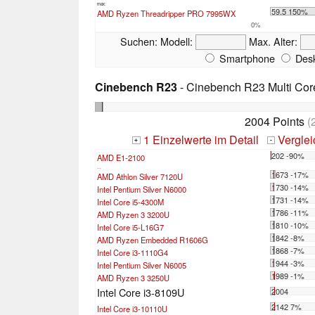
max:
59.5 150%
AMD Ryzen Threadripper PRO 7995WX
0%
Suchen:
Modell:
Max. Alter:
Smartphone
Desk
Cinebench R23
- Cinebench R23 Multi Cor
2004 Points
(
1 Einzelwerte im Detail
Vergle
+
-
202 -90%
AMD E1-2100
...
1673 -17%
AMD Athlon Silver 7120U
1730 -14%
Intel Pentium Silver N6000
1731 -14%
Intel Core i5-4300M
1786 -11%
AMD Ryzen 3 3200U
1810 -10%
Intel Core i5-L16G7
1842 -8%
AMD Ryzen Embedded R1606G
1868 -7%
Intel Core i3-1110G4
1944 -3%
Intel Pentium Silver N6005
1989 -1%
AMD Ryzen 3 3250U
Intel Core i3-8109U
2004
2142 7%
Intel Core i3-10110U