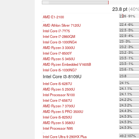
23.8 pt
(40%
2.26 -91%
AMD E1-2100
...
22.4 -6%
AMD Athlon Silver 7120U
22.5 -5%
Intel Core i7-7Y75
22.9 -4%
Intel Core i7-2860QM
23 -3%
Intel Core i3-1000NG4
23.2 -3%
AMD Ryzen 3 3300U
23.2 -3%
Intel Core i7-8500Y
23.5 -1%
AMD Ryzen 5 3450U
23.5 -1%
AMD Ryzen Embedded V1605B
23.6 -1%
Intel Core i5-1030NG7
Intel Core i3-8109U
23.8
24 1%
Intel Core i5-6287U
24.1 1%
AMD Ryzen 5 2500U
24.1 1%
Intel Processor N100
24.2 2%
Intel Core i7-6567U
24.3 2%
AMD Ryzen 7 3700U
24.4 3%
AMD Ryzen 5 PRO 3500U
24.5 3%
Intel Core i5-8250U
24.5 3%
AMD Ryzen 5 3580U
24.5 3%
Intel Processor N95
...
49.2 107%
Intel Core Ultra 9 290HX Plus