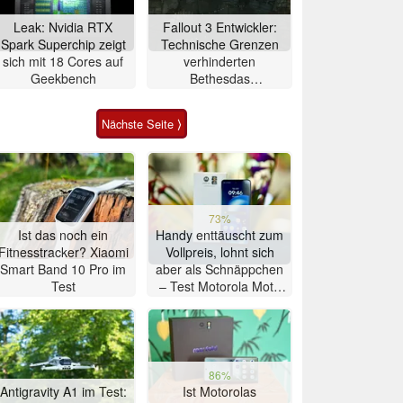
Leak: Nvidia RTX
Fallout 3 Entwickler:
Spark Superchip zeigt
Technische Grenzen
sich mit 18 Cores auf
verhinderten
Geekbench
Bethesdas
ursprüngliche Vision
Nächste Seite ⟩
73%
Ist das noch ein
Handy enttäuscht zum
Fitnesstracker? Xiaomi
Vollpreis, lohnt sich
Smart Band 10 Pro im
aber als Schnäppchen
Test
– Test Motorola Moto
G47 Smartphone
86%
Antigravity A1 im Test:
Ist Motorolas