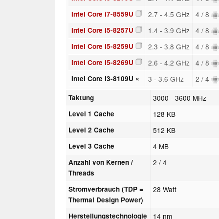
Intel Core i7-8559U
2.7 - 4.5 GHz
4 / 8
Intel Core i5-8257U
1.4 - 3.9 GHz
4 / 8
Intel Core i5-8259U
2.3 - 3.8 GHz
4 / 8
Intel Core i5-8269U
2.6 - 4.2 GHz
4 / 8
Intel Core i3-8109U «
3 - 3.6 GHz
2 / 4
Taktung
3000 - 3600 MHz
Level 1 Cache
128 KB
Level 2 Cache
512 KB
Level 3 Cache
4 MB
Anzahl von Kernen /
2 / 4
Threads
Stromverbrauch (TDP =
28 Watt
Thermal Design Power)
Herstellungstechnologie
14 nm