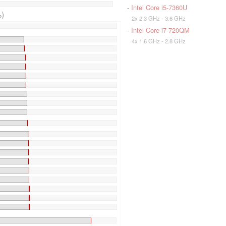
-
Intel Core i5-7360U
)
2x 2.3 GHz - 3.6 GHz
-
Intel Core i7-720QM
4x 1.6 GHz - 2.8 GHz