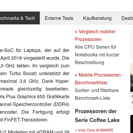
nchmarks & Tech
Externe Tests
Kaufberatung
Deal
»
Vergleich mobiler
Prozessoren
Alle CPU Serien für
e-SoC für Laptops, der auf der
Notebooks mit kurzer
April 2018 vorgestellt wurde. Die
Beschreibung
3,0 GHz takten. Im vergleich zum
in Turbo Boost) unterstützt der
»
Mobile Prozessoren -
 maximal 3,6 GHz. Dank Hyper-
Benchmarkliste
eads gleichzeitig bearbeiten.
Sortier- und filterbare
Iris Plus Graphics 655 Grafikkarte
Benchmark-Liste
nnel-Speichercontroller (DDR4)
Prozessoren der
coder. Die Fertigung erfolgt
Serie Coffee Lake
t FinFET-Transistoren.
»
Intel Core i9-9900KS
nd i7 Modellen mit eDRAM und 28