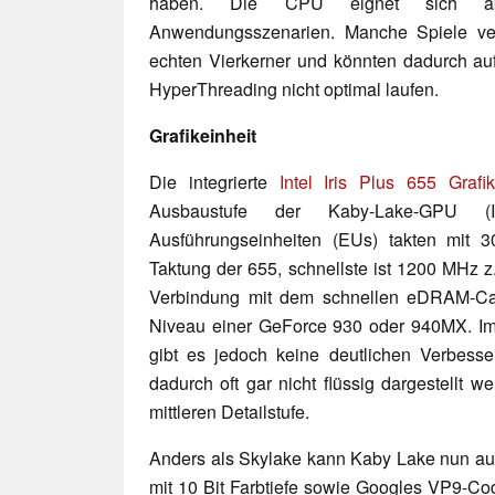
haben. Die CPU eignet sich ab
Anwendungsszenarien. Manche Spiele ver
echten Vierkerner und könnten dadurch au
HyperThreading nicht optimal laufen.
Grafikeinheit
Die integrierte
Intel Iris Plus 655 Grafik
Ausbaustufe der Kaby-Lake-GPU 
Ausführungseinheiten (EUs) takten mit 
Taktung der 655, schnellste ist 1200 MHz z
Verbindung mit dem schnellen eDRAM-Ca
Niveau einer GeForce 930 oder 940MX. Im V
gibt es jedoch keine deutlichen Verbesse
dadurch oft gar nicht flüssig dargestellt 
mittleren Detailstufe.
Anders als Skylake kann Kaby Lake nun au
mit 10 Bit Farbtiefe sowie Googles VP9-Co