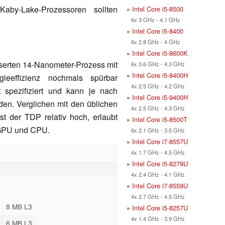
Kaby-Lake-Prozessoren sollten
»
Intel Core i5-8500
6x 3 GHz - 4.1 GHz
»
Intel Core i5-8400
6x 2.8 GHz - 4 GHz
»
Intel Core i5-8600K
esserten 14-Nanometer-Prozess mit
6x 3.6 GHz - 4.3 GHz
»
Intel Core i5-8400H
gieeffizienz nochmals spürbar
4x 2.5 GHz - 4.2 GHz
 spezifiziert und kann je nach
»
Intel Core i5-9400H
en. Verglichen mit den üblichen
4x 2.5 GHz - 4.3 GHz
t der TDP relativ hoch, erlaubt
»
Intel Core i5-8500T
 GPU und CPU.
6x 2.1 GHz - 3.5 GHz
»
Intel Core i7-8557U
4x 1.7 GHz - 4.5 GHz
»
Intel Core i5-8279U
4x 2.4 GHz - 4.1 GHz
»
Intel Core i7-8559U
4x 2.7 GHz - 4.5 GHz
8 MB L3
»
Intel Core i5-8257U
4x 1.4 GHz - 3.9 GHz
6 MB L3