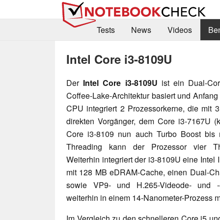
Tests
News
Videos
Be
Intel Core i3-8109U
Der
Intel Core i3-8109U
ist ein Dual-Cor
Coffee-Lake-Architektur basiert und Anfang 
CPU integriert 2 Prozessorkerne, die mit 
direkten Vorgänger, dem Core i3-7167U (ke
Core i3-8109 nun auch Turbo Boost bis
Threading kann der Prozessor vier Thr
Weiterhin integriert der i3-8109U eine Intel 
mit 128 MB eDRAM-Cache, einen Dual-Cha
sowie VP9- und H.265-Videode- und -en
weiterhin in einem 14-Nanometer-Prozess mi
Im Vergleich zu den schnelleren Core i5 u