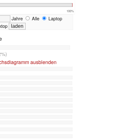
100%
Jahre
Alle
Laptop
top
e
2%)
ichsdiagramm ausblenden