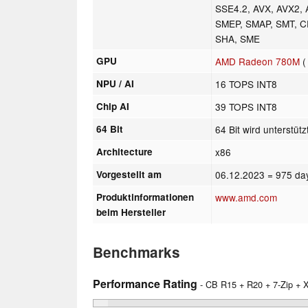
SSE4.2, AVX, AVX2, 
SMEP, SMAP, SMT, 
SHA, SME
GPU
AMD Radeon 780M
(
NPU / AI
16 TOPS INT8
Chip AI
39 TOPS INT8
64 Bit
64 Bit wird unterstütz
Architecture
x86
Vorgestellt am
06.12.2023
= 975 da
Produktinformationen
www.amd.com
beim Hersteller
Benchmarks
Performance Rating
- CB R15 + R20 + 7-Zip +