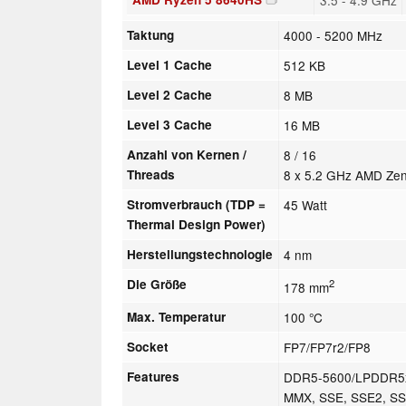
Taktung
4000 - 5200 MHz
Level 1 Cache
512 KB
Level 2 Cache
8 MB
Level 3 Cache
16 MB
Anzahl von Kernen /
8 / 16
Threads
8 x 5.2 GHz AMD Ze
Stromverbrauch (TDP =
45 Watt
Thermal Design Power)
Herstellungstechnologie
4 nm
Die Größe
2
178 mm
Max. Temperatur
100 °C
Socket
FP7/FP7r2/FP8
Features
DDR5-5600/LPDDR5x-
MMX, SSE, SSE2, SS