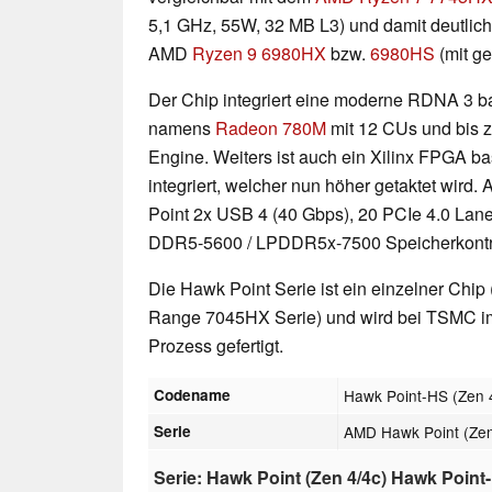
5,1 GHz, 55W, 32 MB L3) und damit deutlich
AMD
Ryzen 9 6980HX
bzw.
6980HS
(mit g
Der Chip integriert eine moderne RDNA 3 ba
namens
Radeon 780M
mit 12 CUs und bis z
Engine. Weiters ist auch ein Xilinx FPGA b
integriert, welcher nun höher getaktet wird
Point 2x USB 4 (40 Gbps), 20 PCIe 4.0 Lan
DDR5-5600 / LPDDR5x-7500 Speicherkontrol
Die Hawk Point Serie ist ein einzelner Chip
Range 7045HX Serie) und wird bei TSMC 
Prozess gefertigt.
Codename
Hawk Point-HS (Zen 
Serie
AMD Hawk Point (Zen
Serie: Hawk Point (Zen 4/4c) Hawk Point