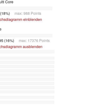
lti Core
 (18%)
max: 988 Points
ichsdiagramm einblenden
e
95 (16%)
max: 17376 Points
ichsdiagramm ausblenden