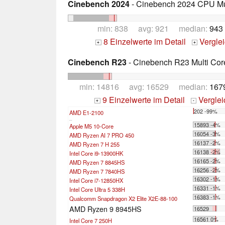
Cinebench 2024
- Cinebench 2024 CPU Mu
min: 838 avg: 921 median:
943
8 Einzelwerte im Detail
Vergle
+
+
Cinebench R23
- Cinebench R23 Multi Cor
min: 14816 avg: 16529 median:
167
9 Einzelwerte im Detail
Vergle
+
-
202 -99%
AMD E1-2100
...
15893 -4%
Apple M5 10-Core
16054 -3%
AMD Ryzen AI 7 PRO 450
16137 -2%
AMD Ryzen 7 H 255
16138 -2%
Intel Core i9-13900HK
16165 -2%
AMD Ryzen 7 8845HS
16256 -2%
AMD Ryzen 7 7840HS
16302 -1%
Intel Core i7-12850HX
16331 -1%
Intel Core Ultra 5 338H
16383 -1%
Qualcomm Snapdragon X2 Elite X2E-88-100
AMD Ryzen 9 8945HS
16529
16561 0%
Intel Core 7 250H