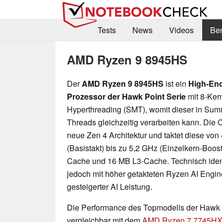
Tests
News
Videos
Be
AMD Ryzen 9 8945HS
Der
AMD Ryzen 9 8945HS
ist ein
High-En
Prozessor der Hawk Point Serie
mit 8-Ker
Hyperthreading (SMT), womit dieser in Sum
Threads gleichzeitig verarbeiten kann. Die 
neue Zen 4 Architektur und taktet diese von
(Basistakt) bis zu 5,2 GHz (Einzelkern-Boos
Cache und 16 MB L3-Cache. Technisch ide
jedoch mit höher getakteten Ryzen AI Engin
gesteigerter AI Leistung.
Die Performance des Topmodells der Hawk 
vergleichbar mit dem
AMD Ryzen 7 7745H