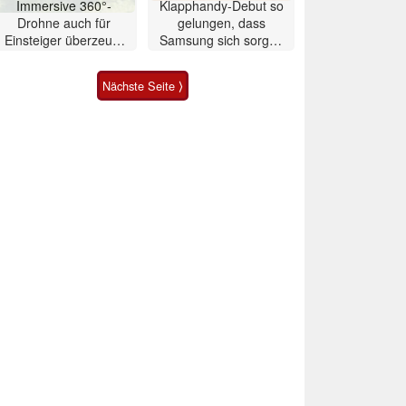
Immersive 360°-
Klapphandy-Debut so
Drohne auch für
gelungen, dass
Einsteiger überzeugt
Samsung sich sorgen
mit Einschränkungen
muss? – Razr Fold
Smartphone im Test
Nächste Seite ⟩