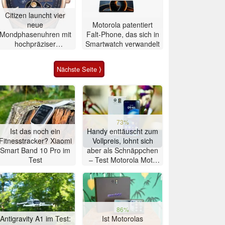
Citizen launcht vier
neue
Motorola patentiert
Mondphasenuhren mit
Falt-Phone, das sich in
hochpräziser
Smartwatch verwandelt
Atomzeitmessung
Nächste Seite ⟩
73%
Ist das noch ein
Handy enttäuscht zum
Fitnesstracker? Xiaomi
Vollpreis, lohnt sich
Smart Band 10 Pro im
aber als Schnäppchen
Test
– Test Motorola Moto
G47 Smartphone
86%
Antigravity A1 im Test:
Ist Motorolas