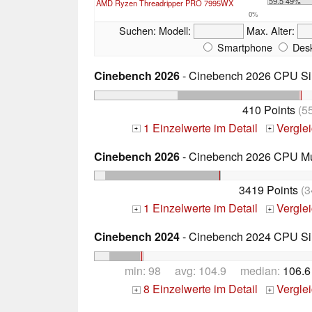
59.5 49%
AMD Ryzen Threadripper PRO 7995WX
0%
Suchen:
Modell:
Max. Alter:
Smartphone
Desk
Cinebench 2026
- Cinebench 2026 CPU Si
410 Points
(5
1 Einzelwerte im Detail
Vergle
+
+
Cinebench 2026
- Cinebench 2026 CPU Mu
3419 Points
(3
1 Einzelwerte im Detail
Vergle
+
+
Cinebench 2024
- Cinebench 2024 CPU Si
min: 98 avg: 104.9 median:
106.6
8 Einzelwerte im Detail
Vergle
+
+