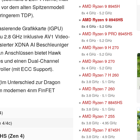
»
AMD Ryzen 9 8945H
 vor dem alten Spitzenmodell
8x 4 GHz - 5.2 GHz
eringerem TDP).
»
AMD Ryzen 9 8945HS
8x 4 GHz - 5.2 GHz
sierende Grafikkarte (iGPU)
»
AMD Ryzen 9 PRO 8945HS
u 2.8 GHz inklusive AV1 Video-
8x 4 GHz - 5.2 GHz
asierter XDNA AI Beschleuniger
»
AMD Ryzen 9 H 270
. An Anschlüssen bietet Hawk
8x 4 GHz - 5.2 GHz
es und einen Dual-Channel
»
AMD Ryzen 9 270
8x 4 GHz - 5.2 GHz
ler (mit ECC Support).
»
AMD Ryzen 7 H 260
 (im Unterschied zur Dragon
8x 3.8 GHz - 5.1 GHz
»
AMD Ryzen 7 260
im modernen 4nm FinFET
8x 3.8 GHz - 5.1 GHz
»
AMD Ryzen 7 8845HS
8x 3.8 GHz - 5.1 GHz
4)
»
AMD Ryzen 7 255
 4/4c)
8x 3.8 GHz - 4.95 GHz
»
AMD Ryzen 7 8745H
-HS (Zen 4)
8x 3.8 GHz - 4.9 GHz