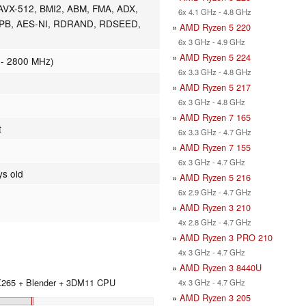
AVX-512, BMI2, ABM, FMA, ADX,
6x 4.1 GHz - 4.8 GHz
CPB, AES-NI, RDRAND, RDSEED,
»
AMD Ryzen 5 220
6x 3 GHz - 4.9 GHz
»
AMD Ryzen 5 224
 - 2800 MHz)
6x 3.3 GHz - 4.8 GHz
»
AMD Ryzen 5 217
6x 3 GHz - 4.8 GHz
»
AMD Ryzen 7 165
t
6x 3.3 GHz - 4.7 GHz
»
AMD Ryzen 7 155
6x 3 GHz - 4.7 GHz
ys old
»
AMD Ryzen 5 216
6x 2.9 GHz - 4.7 GHz
»
AMD Ryzen 3 210
4x 2.8 GHz - 4.7 GHz
»
AMD Ryzen 3 PRO 210
4x 3 GHz - 4.7 GHz
»
AMD Ryzen 3 8440U
 X265 + Blender + 3DM11 CPU
4x 3 GHz - 4.7 GHz
»
AMD Ryzen 3 205