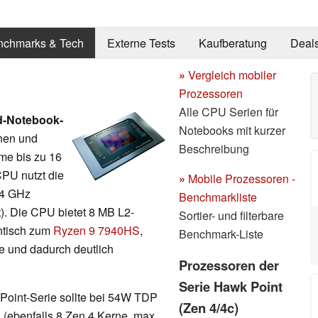
nchmarks & Tech
Externe Tests
Kaufberatung
Deal
»
Vergleich mobiler
Prozessoren
Alle CPU Serien für
d-Notebook-
Notebooks mit kurzer
nen und
Beschreibung
me bis zu 16
CPU nutzt die
»
Mobile Prozessoren -
 4 GHz
Benchmarkliste
t). Die CPU bietet 8 MB L2-
Sortier- und filterbare
ntisch zum
Ryzen 9 7940HS
,
Benchmark-Liste
e und dadurch deutlich
Prozessoren der
Serie Hawk Point
Point-Serie sollte bei 54W TDP
(Zen 4/4c)
X
(ebenfalls 8 Zen 4 Kerne, max