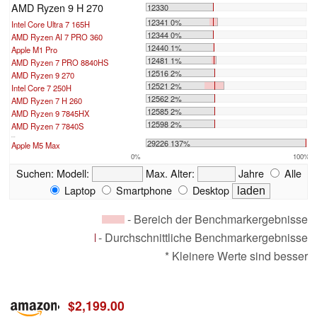
AMD Ryzen 9 H 270
12330
12341 0%
Intel Core Ultra 7 165H
12344 0%
AMD Ryzen AI 7 PRO 360
12440 1%
Apple M1 Pro
12481 1%
AMD Ryzen 7 PRO 8840HS
12516 2%
AMD Ryzen 9 270
12521 2%
Intel Core 7 250H
12562 2%
AMD Ryzen 7 H 260
12585 2%
AMD Ryzen 9 7845HX
12598 2%
AMD Ryzen 7 7840S
...
29226 137%
Apple M5 Max
0%
100%
Suchen:
Modell:
Max. Alter:
Jahre
Alle
Laptop
Smartphone
Desktop
- Bereich der Benchmarkergebnisse
- Durchschnittliche Benchmarkergebnisse
* Kleinere Werte sind besser
$2,199.00