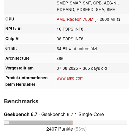
SMEP, SMAP, SMT, CPB, AES-NI,
RDRAND, RDSEED, SHA, SME
GPU
AMD Radeon 780M
( - 2800 MHz)
NPU / AI
16 TOPS INT8
Chip AI
38 TOPS INT8
64 Bit
64 Bit wird unterstützt
Architecture
x86
Vorgestellt am
07.08.2025
= 365 days old
Produktinformationen
www.amd.com
beim Hersteller
Benchmarks
Geekbench 6.7
- Geekbench 6.7.1 Single-Core
2407 Punkte
(56%)