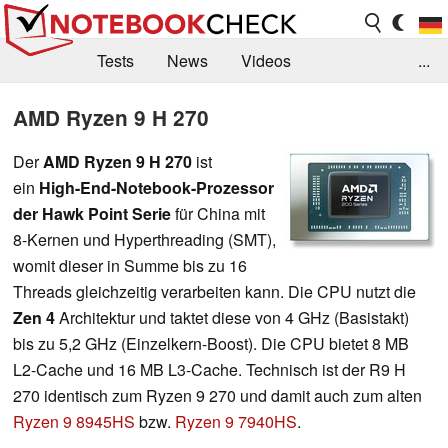
Tests
News
Videos
...
Benchmarks & Tech
Externe Tests
AMD Ryzen 9 H 270
Kaufberatung
Deals
Suche
Jobs
Der
AMD Ryzen 9 H 270
ist
ein
High-End-Notebook-Prozessor
Forum
der Hawk Point Serie
für China mit
8-Kernen und Hyperthreading (SMT),
womit dieser in Summe bis zu 16
Threads gleichzeitig verarbeiten kann. Die CPU nutzt die
Zen 4
Architektur und taktet diese von 4 GHz (Basistakt)
bis zu 5,2 GHz (Einzelkern-Boost). Die CPU bietet 8 MB
L2-Cache und 16 MB L3-Cache. Technisch ist der R9 H
270 identisch zum Ryzen 9 270 und damit auch zum alten
Ryzen 9 8945HS
bzw.
Ryzen 9 7940HS
.