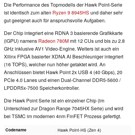
Die Performance des Topmodells der Hawk Point-Serie
ist identisch zum alten
Ryzen 9 8945HS
und daher sehr
gut geeignet auch für anspruchsvolle Aufgaben.
Der Chip integriert eine RDNA 3 basierende Grafikkarte
(iGPU) namens
Radeon 780M
mit 12 CUs und bis zu 2.8
GHz inklusive AV1 Video-Engine. Weiters ist auch ein
Xilinx FPGA basierter XDNA AI Beschleuniger integriert
(16 TOPS), welcher nun höher getaktet wird. An
Anschlüssen bietet Hawk Point 2x USB 4 (40 Gbps), 20
PCIe 4.0 Lanes und einen Dual-Channel DDR5-5600 /
LPDDR5x-7500 Speicherkontroller.
Die Hawk Point Serie ist ein einzelner Chip (im
Unterschied zur Dragon Range 7045HX Serie) und wird
bei TSMC im modernen 4nm FinFET Prozess gefertigt.
Codename
Hawk Point-HS (Zen 4)