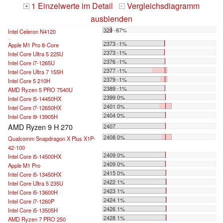
1 Einzelwerte im Detail
Vergleichsdiagramm
+
-
ausblenden
320 -87%
Intel Celeron N4120
...
2373 -1%
Apple M1 Pro 8-Core
2373 -1%
Intel Core Ultra 5 225U
2376 -1%
Intel Core i7-1265U
2377 -1%
Intel Core Ultra 7 155H
2379 -1%
Intel Core 5 210H
2389 -1%
AMD Ryzen 5 PRO 7540U
2399 0%
Intel Core i5-14450HX
2401 0%
Intel Core i7-12650HX
2404 0%
Intel Core i9-13905H
AMD Ryzen 9 H 270
2407
2408 0%
Qualcomm Snapdragon X Plus X1P-
42-100
2409 0%
Intel Core i5-14500HX
2409 0%
Apple M1 Pro
2415 0%
Intel Core i5-13450HX
2422 1%
Intel Core Ultra 5 235U
2423 1%
Intel Core i5-13600H
2424 1%
Intel Core i7-1260P
2426 1%
Intel Core i5-13505H
2428 1%
AMD Ryzen 7 PRO 250