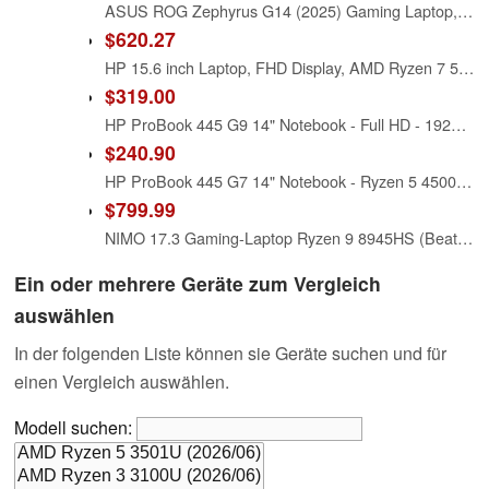
ASUS ROG Zephyrus G14 (2025) Gaming Laptop, 14" ROG Nebula OLED 3K, RTX 5070, AMD Ryzen 9 270, 32GB RAM, 1TB SSD, Win 11 H, Eclipse Gray, GA403UP-CS96
$620.27
HP 15.6 inch Laptop, FHD Display, AMD Ryzen 7 5825U, 8 GB RAM, 512 GB SSD, AMD Radeon Graphics, Windows 11 Home, Natural Silver, 15-fc0502nr
$319.00
HP ProBook 445 G9 14" Notebook - Full HD - 1920 x 1080 - AMD Ryzen 5 5625U Hexa-core (6 Core) - 16 GB Total RAM - 256 GB SSD - Silver (Renewed)
$240.90
HP ProBook 445 G7 14" Notebook - Ryzen 5 4500U - 8 GB RAM - 256 GB SSD - AMD Radeon Graphics - English Keyboard
$799.99
NIMO 17.3 Gaming-Laptop Ryzen 9 8945HS (Beat i9-13900H, Up to 5.2GHz) 16GB RAM, 512GB SSD, Radeon 780M, PD 100W Type-C AI-Enhanced for Copilot VR Ready, Backlit Keyboard, Fingerprint
Ein oder mehrere Geräte zum Vergleich
auswählen
In der folgenden Liste können sie Geräte suchen und für
einen Vergleich auswählen.
Modell suchen: