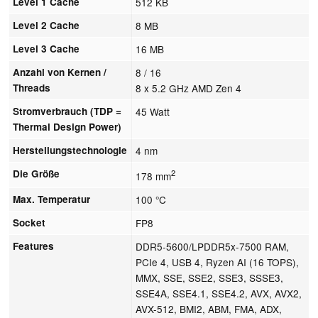
Level 1 Cache
512 KB
Level 2 Cache
8 MB
Level 3 Cache
16 MB
Anzahl von Kernen /
8 / 16
Threads
8 x 5.2 GHz AMD Zen 4
Stromverbrauch (TDP =
45 Watt
Thermal Design Power)
Herstellungstechnologie
4 nm
Die Größe
2
178 mm
Max. Temperatur
100 °C
Socket
FP8
Features
DDR5-5600/LPDDR5x-7500 RAM,
PCIe 4, USB 4, Ryzen AI (16 TOPS),
MMX, SSE, SSE2, SSE3, SSSE3,
SSE4A, SSE4.1, SSE4.2, AVX, AVX2,
AVX-512, BMI2, ABM, FMA, ADX,