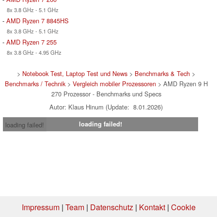
8x 3.8 GHz - 5.1 GHz
-
AMD Ryzen 7 8845HS
8x 3.8 GHz - 5.1 GHz
-
AMD Ryzen 7 255
8x 3.8 GHz - 4.95 GHz
>
Notebook Test, Laptop Test und News
>
Benchmarks & Tech
>
Benchmarks / Technik
>
Vergleich mobiler Prozessoren
> AMD Ryzen 9 H
270 Prozessor - Benchmarks und Specs
Autor: Klaus Hinum (Update: 8.01.2026)
loading failed!
loading failed!
Impressum
|
Team
|
Datenschutz
|
Kontakt
|
Cookie