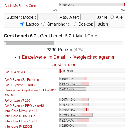
...
4302 79%
Apple M5 Pro 15-Core
0%
100%
Suchen:
Modell:
Max. Alter:
Jahre
Alle
Laptop
Smartphone
Desktop
Geekbench 6.7
- Geekbench 6.7.1 Multi-Core
12330 Punkte
(42%)
1 Einzelwerte im Detail
Vergleichsdiagramm
+
-
ausblenden
533 -96%
AMD A4-9120C
...
11921 -3%
AMD Ryzen Z2 Extreme
11976 -3%
AMD Ryzen 9 7940HS
12011 -3%
Qualcomm Snapdragon X2 Plus X2P-
42-100
12071 -2%
AMD Ryzen 7 260
12078 -2%
AMD Ryzen 7 PRO 7840HS
12222 -1%
Intel Core Ultra 5 225H
12236 -1%
Intel Core i7-13700HX
12275 0%
Intel Core Ultra 7 155H
12290 0%
Intel Core i7-12800H