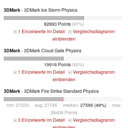
3DMark
- 3DMark Ice Storm Physics
82893 Points
(67%)
1 Einzelwerte im Detail
Vergleichsdiagramm
+
+
einblenden
3DMark
- 3DMark Cloud Gate Physics
19916 Points
(50%)
1 Einzelwerte im Detail
Vergleichsdiagramm
+
+
einblenden
3DMark
- 3DMark Fire Strike Standard Physics
min: 27233 avg: 27745 median:
27595 (49%)
max:
28408 Points
3 Einzelwerte im Detail
Vergleichsdiagramm
+
+
einblenden