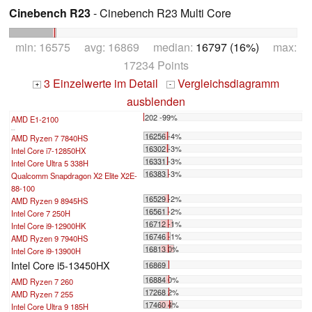
Cinebench R23
- Cinebench R23 Multi Core
min: 16575 avg: 16869 median:
16797 (16%)
max:
17234 Points
3 Einzelwerte im Detail
Vergleichsdiagramm
+
-
ausblenden
202 -99%
AMD E1-2100
...
16256 -4%
AMD Ryzen 7 7840HS
16302 -3%
Intel Core i7-12850HX
16331 -3%
Intel Core Ultra 5 338H
16383 -3%
Qualcomm Snapdragon X2 Elite X2E-
88-100
16529 -2%
AMD Ryzen 9 8945HS
16561 -2%
Intel Core 7 250H
16712 -1%
Intel Core i9-12900HK
16746 -1%
AMD Ryzen 9 7940HS
16813 0%
Intel Core i9-13900H
Intel Core i5-13450HX
16869
16884 0%
AMD Ryzen 7 260
17268 2%
AMD Ryzen 7 255
17460 4%
Intel Core Ultra 9 185H