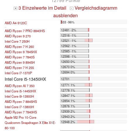
12799 Punkte
3 Einzelwerte im Detail
Vergleichsdiagramm
+
-
ausblenden
533 -96%
AMD A4-9120C
...
12481 -2%
AMD Ryzen 7 PRO 8840HS
12516 -1%
AMD Ryzen 9 270
12521 -1%
Intel Core 7 250H
12562 -1%
AMD Ryzen 7 H 260
12585 -1%
AMD Ryzen 9 7845HX
12598 -1%
AMD Ryzen 7 7840S
12650 0%
AMD Ryzen 9 8945H
12670 0%
AMD Ryzen 7 H 255
12694 0%
Intel Core i7-1370P
Intel Core i5-13450HX
12701
12771 1%
AMD Ryzen AI 7 350
12778 1%
Intel Core i5-14450HX
12847 1%
Intel Core i9-13900H
12854 1%
AMD Ryzen 7 8845HS
12876 1%
Intel Core i7-13800H
12939 2%
AMD Ryzen 7 7840HS
12943 2%
Apple M2 Pro 10-Core
12948 2%
Qualcomm Snapdragon X Elite X1E-
80-100