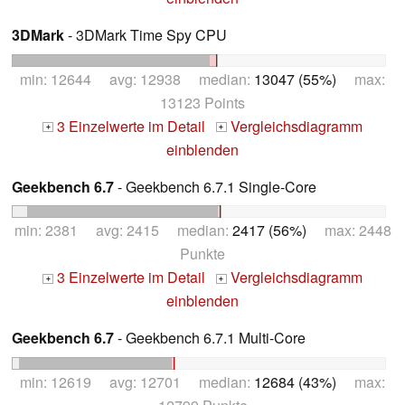
3DMark
- 3DMark Time Spy CPU
min: 12644 avg: 12938 median:
13047 (55%)
max:
13123 Points
3 Einzelwerte im Detail
Vergleichsdiagramm
+
+
einblenden
Geekbench 6.7
- Geekbench 6.7.1 Single-Core
min: 2381 avg: 2415 median:
2417 (56%)
max: 2448
Punkte
3 Einzelwerte im Detail
Vergleichsdiagramm
+
+
einblenden
Geekbench 6.7
- Geekbench 6.7.1 Multi-Core
min: 12619 avg: 12701 median:
12684 (43%)
max: