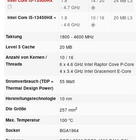
Intel Core i5-13500HX
1.8
14 / 20
24 MB L3
- 4.7 GHz
Intel Core i5-13450HX «
1.8
10 / 16
20 MB L3
- 4.6 GHz
Taktung
1800 - 4600 MHz
Level 3 Cache
20 MB
Anzahl von Kernen /
10 / 16
Threads
6 x 4.6 GHz Intel Raptor Cove P-Core
4 x 3.4 GHz Intel Gracemont E-Core
Stromverbrauch (TDP =
55 Watt
Thermal Design Power)
Herstellungstechnologie
10 nm
Die Größe
2
257 mm
Max. Temperatur
100 °C
Socket
BGA1964