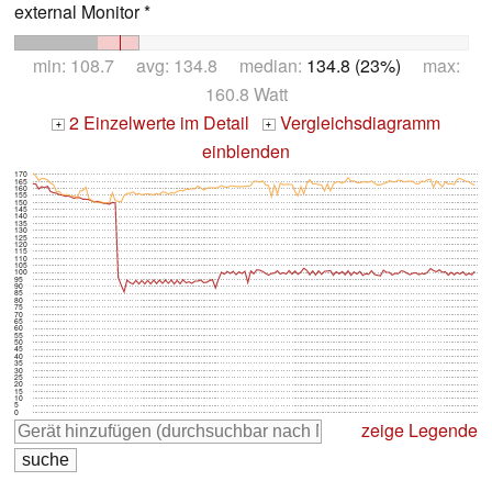
external Monitor *
min: 108.7 avg: 134.8 median:
134.8 (23%)
max:
160.8 Watt
2 Einzelwerte im Detail
Vergleichsdiagramm
+
+
einblenden
170
165
160
155
150
145
140
135
130
125
120
115
110
105
100
95
90
85
80
75
70
65
60
55
50
45
40
35
30
25
20
15
10
5
0
zeige Legende