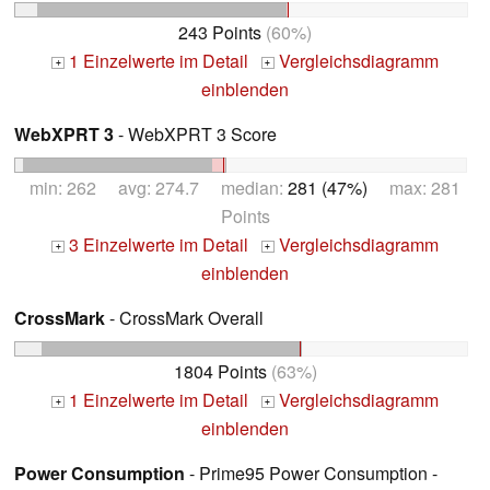
243 Points
(60%)
1 Einzelwerte im Detail
Vergleichsdiagramm
+
+
einblenden
WebXPRT 3
- WebXPRT 3 Score
min: 262 avg: 274.7 median:
281 (47%)
max: 281
Points
3 Einzelwerte im Detail
Vergleichsdiagramm
+
+
einblenden
CrossMark
- CrossMark Overall
1804 Points
(63%)
1 Einzelwerte im Detail
Vergleichsdiagramm
+
+
einblenden
Power Consumption
- Prime95 Power Consumption -