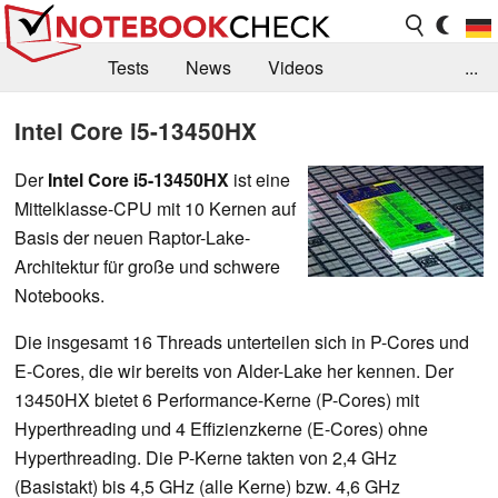
Tests
News
Videos
...
Benchmarks & Tech
Externe Tests
Intel Core i5-13450HX
Kaufberatung
Deals
Suche
Jobs
Der
Intel Core i5-13450HX
ist eine
Mittelklasse-CPU mit 10 Kernen auf
Forum
Basis der neuen Raptor-Lake-
Architektur für große und schwere
Notebooks.
Die insgesamt 16 Threads unterteilen sich in
P-Cores und
E-Cores, die wir bereits von Alder-Lake her kennen. Der
13450HX bietet 6 Performance-Kerne (P-Cores) mit
Hyperthreading und 4 Effizienzkerne (E-Cores) ohne
Hyperthreading. Die P-Kerne takten von 2,4 GHz
(Basistakt) bis 4,5 GHz (alle Kerne) bzw. 4,6 GHz