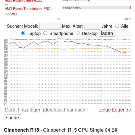
AMD Ryzen 9 9955HX3D
max:
15842 539%
AMD Ryzen Threadripper PRO
7995WX
0%
100%
Suchen:
Modell:
Max. Alter:
Jahre
Alle
Laptop
Smartphone
Desktop
2475
2420
2365
2310
2255
2200
2145
2090
2035
1980
1925
1870
1815
1760
1705
1650
1595
1540
1485
1430
1375
1320
1265
1210
1155
1100
1045
990
935
880
825
770
715
660
605
550
495
440
385
330
275
220
165
110
55
0
zeige Legende
Cinebench R15
- Cinebench R15 CPU Single 64 Bit