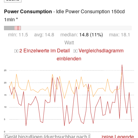
Power Consumption
- Idle Power Consumption 150cd
1min *
min: 11.5 avg: 14.8 median:
14.8 (11%)
max: 18.1
Watt
2 Einzelwerte im Detail
Vergleichsdiagramm
+
+
einblenden
25
20
15
10
5
0
zeige Legende