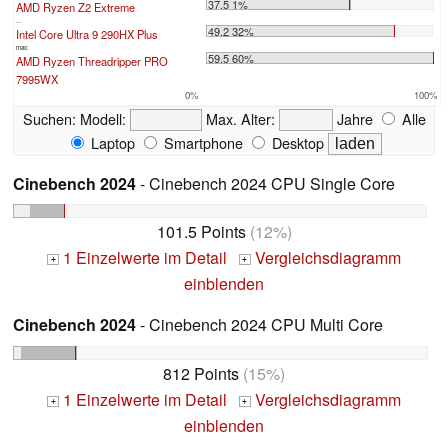
37.5 1%
AMD Ryzen Z2 Extreme
...
49.2 32%
Intel Core Ultra 9 290HX Plus
max:
59.5 60%
AMD Ryzen Threadripper PRO
7995WX
0%
100%
Suchen:
Modell:
Max. Alter:
Jahre
Alle
Laptop
Smartphone
Desktop
Cinebench 2024
- Cinebench 2024 CPU Single Core
101.5 Points
(12%)
1 Einzelwerte im Detail
Vergleichsdiagramm
+
+
einblenden
Cinebench 2024
- Cinebench 2024 CPU Multi Core
812 Points
(15%)
1 Einzelwerte im Detail
Vergleichsdiagramm
+
+
einblenden