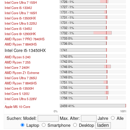
1726 -1%
Intel Core Ultra 7 155H
1727 -1%
Intel Core i5-1334U
1731 -1%
Intel Core Ultra 7 165H
1731 -1%
Intel Core i5-13500HX
1731 -1%
Intel Core Ultra 5 225U
1732 -1%
Intel Core i5-1345U
1732 -1%
Intel Core i9-12900HK
1733 0%
AMD Ryzen 7 PRO 7840HS
1736 0%
AMD Ryzen 7 8840HS
Intel Core i5-13450HX
1741
1742 0%
AMD Ryzen 5 240
1742 0%
AMD Ryzen 7 255
1746 0%
Intel Core 7 240H
1748 0%
AMD Ryzen Z1 Extreme
1749 0%
Intel Core Ultra 7 265U
1751 1%
AMD Ryzen 7 8845HS
1755 1%
Intel Core i5-13500H
1757 1%
Intel Core 5 120U
1758 1%
Intel Core Ultra 5 228V
...
2459 41%
Apple M5 10-Core
0%
100%
Suchen:
Modell:
Max. Alter:
Jahre
Alle
Laptop
Smartphone
Desktop