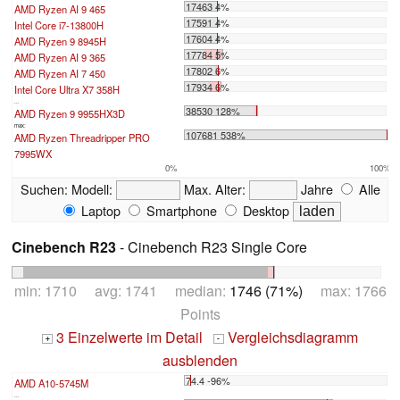
17463 4%
AMD Ryzen AI 9 465
17591 4%
Intel Core i7-13800H
17604 4%
AMD Ryzen 9 8945H
17784 5%
AMD Ryzen AI 9 365
17802 6%
AMD Ryzen AI 7 450
17934 6%
Intel Core Ultra X7 358H
...
38530 128%
AMD Ryzen 9 9955HX3D
max:
107681 538%
AMD Ryzen Threadripper PRO
7995WX
0%
100%
Suchen:
Modell:
Max. Alter:
Jahre
Alle
Laptop
Smartphone
Desktop
Cinebench R23
- Cinebench R23 Single Core
min: 1710 avg: 1741 median:
1746 (71%)
max: 1766
Points
3 Einzelwerte im Detail
Vergleichsdiagramm
+
-
ausblenden
74.4 -96%
AMD A10-5745M
...