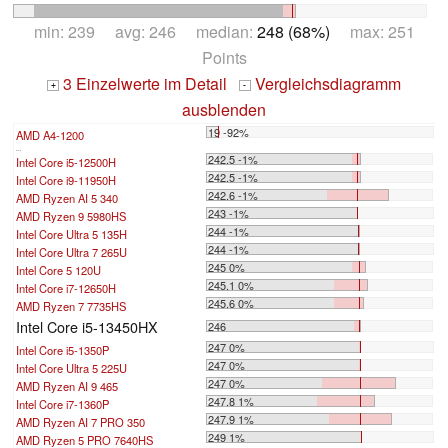
min: 239 avg: 246 median:
248 (68%)
max: 251
Points
3 Einzelwerte im Detail
Vergleichsdiagramm
+
-
ausblenden
19 -92%
AMD A4-1200
...
242.5 -1%
Intel Core i5-12500H
242.5 -1%
Intel Core i9-11950H
242.6 -1%
AMD Ryzen AI 5 340
243 -1%
AMD Ryzen 9 5980HS
244 -1%
Intel Core Ultra 5 135H
244 -1%
Intel Core Ultra 7 265U
245 0%
Intel Core 5 120U
245.1 0%
Intel Core i7-12650H
245.6 0%
AMD Ryzen 7 7735HS
Intel Core i5-13450HX
246
247 0%
Intel Core i5-1350P
247 0%
Intel Core Ultra 5 225U
247 0%
AMD Ryzen AI 9 465
247.8 1%
Intel Core i7-1360P
247.9 1%
AMD Ryzen AI 7 PRO 350
249 1%
AMD Ryzen 5 PRO 7640HS