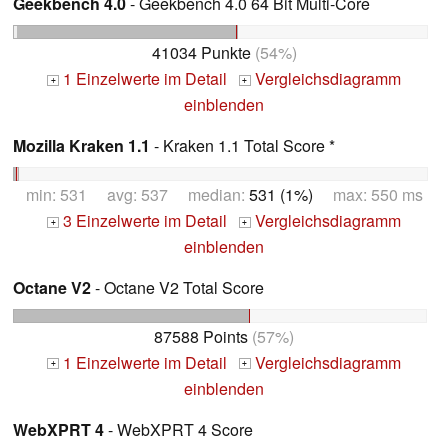
Geekbench 4.0
- Geekbench 4.0 64 Bit Multi-Core
41034 Punkte
(54%)
1 Einzelwerte im Detail
Vergleichsdiagramm
+
+
einblenden
Mozilla Kraken 1.1
- Kraken 1.1 Total Score *
min: 531 avg: 537 median:
531 (1%)
max: 550 ms
3 Einzelwerte im Detail
Vergleichsdiagramm
+
+
einblenden
Octane V2
- Octane V2 Total Score
87588 Points
(57%)
1 Einzelwerte im Detail
Vergleichsdiagramm
+
+
einblenden
WebXPRT 4
- WebXPRT 4 Score