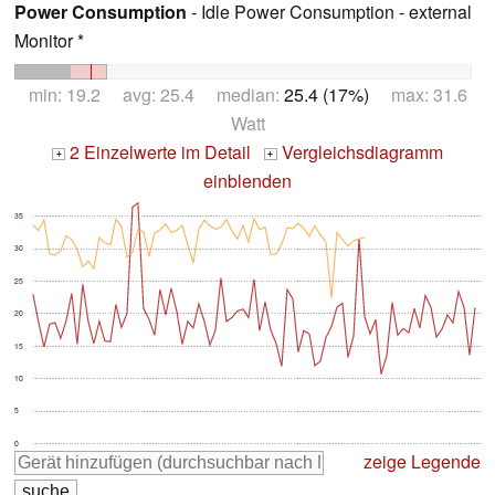
Power Consumption
- Idle Power Consumption - external
Monitor *
min: 19.2 avg: 25.4 median:
25.4 (17%)
max: 31.6
Watt
2 Einzelwerte im Detail
Vergleichsdiagramm
+
+
einblenden
35
30
25
20
15
10
5
0
zeige Legende