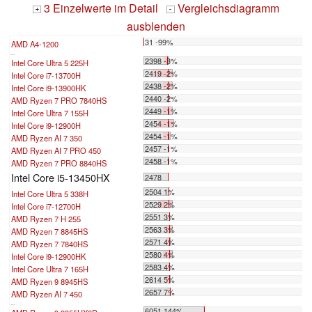
3 Einzelwerte im Detail
Vergleichsdiagramm
+
-
ausblenden
31 -99%
AMD A4-1200
...
2398 -3%
Intel Core Ultra 5 225H
2419 -2%
Intel Core i7-13700H
2438 -2%
Intel Core i9-13900HK
2440 -2%
AMD Ryzen 7 PRO 7840HS
2449 -1%
Intel Core Ultra 7 155H
2454 -1%
Intel Core i9-12900H
2454 -1%
AMD Ryzen AI 7 350
2457 -1%
AMD Ryzen AI 7 PRO 450
2458 -1%
AMD Ryzen 7 PRO 8840HS
Intel Core i5-13450HX
2478
2504 1%
Intel Core Ultra 5 338H
2529 2%
Intel Core i7-12700H
2551 3%
AMD Ryzen 7 H 255
2563 3%
AMD Ryzen 7 8845HS
2571 4%
AMD Ryzen 7 7840HS
2580 4%
Intel Core i9-12900HK
2583 4%
Intel Core Ultra 7 165H
2614 5%
AMD Ryzen 9 8945HS
2657 7%
AMD Ryzen AI 7 450
...
6051 144%