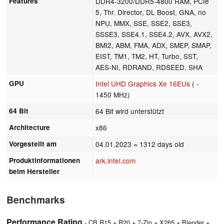
Features
DDR4-3200/DDR5-4800 RAM, PCIe
5, Thr. Director, DL Boost, GNA, no
NPU, MMX, SSE, SSE2, SSE3,
SSSE3, SSE4.1, SSE4.2, AVX, AVX2,
BMI2, ABM, FMA, ADX, SMEP, SMAP,
EIST, TM1, TM2, HT, Turbo, SST,
AES-NI, RDRAND, RDSEED, SHA
GPU
Intel UHD Graphics Xe 16EUs
( -
1450 MHz)
64 Bit
64 Bit wird unterstützt
Architecture
x86
Vorgestellt am
04.01.2023
= 1312 days old
Produktinformationen
ark.intel.com
beim Hersteller
Benchmarks
Performance Rating
- CB R15 + R20 + 7-Zip + X265 + Blender +