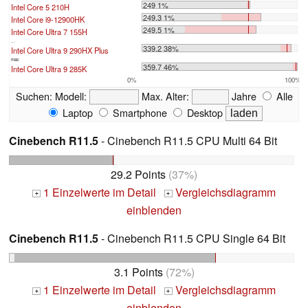
249 1%
Intel Core 5 210H
249.3 1%
Intel Core i9-12900HK
249.5 1%
Intel Core Ultra 7 155H
...
339.2 38%
Intel Core Ultra 9 290HX Plus
max:
359.7 46%
Intel Core Ultra 9 285K
0%
100%
Suchen:
Modell:
Max. Alter:
Jahre
Alle
Laptop
Smartphone
Desktop
Cinebench R11.5
- Cinebench R11.5 CPU Multi 64 Bit
29.2 Points
(37%)
1 Einzelwerte im Detail
Vergleichsdiagramm
+
+
einblenden
Cinebench R11.5
- Cinebench R11.5 CPU Single 64 Bit
3.1 Points
(72%)
1 Einzelwerte im Detail
Vergleichsdiagramm
+
+
einblenden